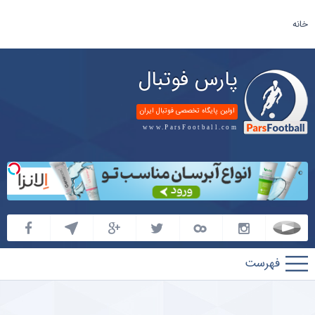
خانه
پارس فوتبال
اولین پایگاه تخصصی فوتبال ایران
www.ParsFootball.com
پارس
فوتبال