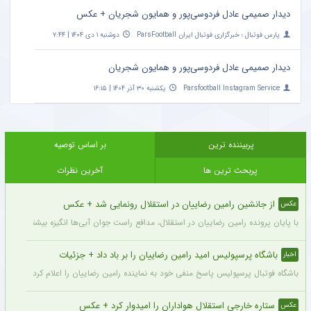
دیدار صمیمی عادل فردوسی‌پور و همایون شجریان + عکس
پارس فوتبال ؛ خبرگزاری فوتبال ایران ParsFootball
دوشنبه ۱ دی ۱۴۰۴ | ۷:۴۴
دیدار صمیمی عادل فردوسی‌پور و همایون شجریان
Parsfootball Instagram Service
یکشنبه ۳۰ آذر ۱۴۰۴ | ۱۶:۱۵
پربیننده ترین
بر اساس توصیه
پربحث ترین ها
آخرین نظرات
از جانشین رامین رضاییان در استقلال رونمایی شد + عکس
عکس
با پایان پرونده رامین رضاییان در استقلال، مدافع راست جوان آبی‌ها انگیزه بیشتری برای
باشگاه پرسپولیس امید رامین رضاییان را بر باد داد + جزئیات
اخبار
باشگاه فوتبال پرسپولیس پاسخ منفی خود به نماینده رامین رضاییان را اعلام کرد.
ستاره خارجی استقلال هواداران را امیدوار کرد + عکس
عکس