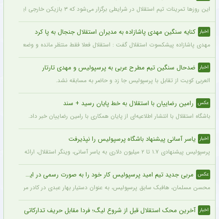
این روزها تمرینات تیم استقلال در شرایطی برگزار می‌شود که ۳ بازیکن خارجی این تیم با قدرت در کنار دیگر بازیکنان داخلی استقلال مشغول تمرین کردن هستند.
کنایه سنگین مهدی پاشازاده به مدیران استقلال جنجال به پا کرد
اخبار
مهدی پاشازاده پیشکسوت استقلال گفت : استقلال فعلا فقط منتظر مانده و وضعیت مدیر
ضدحال سنگین تیم مطرح عربی به پرسپولیس و مهدی تارتار
اخبار
العربی کویت از تقابل با پرسپولیس جا زد و حاضر به مسابقه نشد.
رامین رضاییان با استقلال به خط پایان رسید + سند
عکس
باشگاه استقلال با انتشار اطلاعیه‌ای از پایان همکاری با رامین رضاییان خبر داد.
یاسر آسانی پیشنهاد باشگاه پرسپولیس را نپذیرفت
اخبار
پرسپولیس پیشنهادی ۱.۷ تا ۲ میلیون دلاری به یاسر آسانی، وینگر استقلال، ارائه کرد، اما او نپذیرفت. آسانی تأکید کرد در فوتبال ایران فقط برای استقلال بازی خواهد کرد.
مربی جدید تیم امید پرسپولیس کار خود را به صورت رسمی در این باشگاه آغاز کرد + عکس
عکس
محسن مسلمان، هافبک سابق پرسپولیس، به عنوان دستیار بهار عبدی در کادر مربیگری تی
آخرین محک استقلال قبل از شروع لیگ؛ فردا مقابل حریف تدارکاتی
اخبار