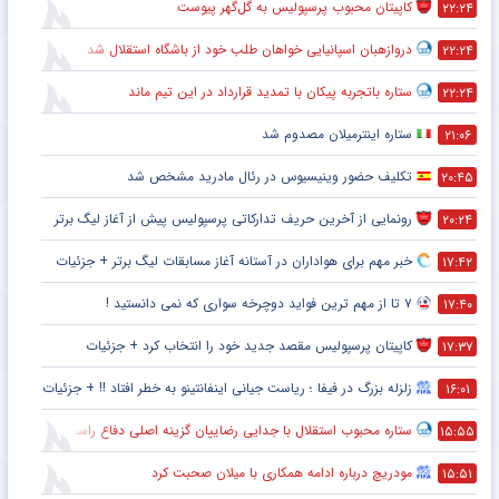
کاپیتان محبوب پرسپولیس به گل‌گهر پیوست
۲۲:۲۴
دروازهبان اسپانیایی خواهان طلب خود از باشگاه استقلال شد
۲۲:۲۴
ستاره باتجربه پیکان با تمدید قرارداد در این تیم ماند
۲۲:۲۴
ستاره اینترمیلان مصدوم شد
۲۱:۰۶
تکلیف حضور وینیسیوس در رئال مادرید مشخص شد
۲۰:۴۵
رونمایی از آخرین حریف تدارکاتی پرسپولیس پیش از آغاز لیگ برتر
۲۰:۲۴
خبر مهم برای هواداران در آستانه آغاز مسابقات لیگ برتر + جزئیات
۱۷:۴۲
۷ تا از مهم ترین فواید دوچرخه سواری که نمی دانستید !
۱۷:۴۰
کاپیتان پرسپولیس مقصد جدید خود را انتخاب کرد + جزئیات
۱۷:۳۷
زلزله بزرگ در فیفا ؛ ریاست جیانی اینفانتینو به خطر افتاد !! + جزئیات
۱۶:۰۱
ستاره محبوب استقلال با جدایی رضاییان گزینه اصلی دفاع راست این تیم
۱۵:۵۵
مودریچ درباره ادامه همکاری با میلان صحبت کرد
۱۵:۵۱