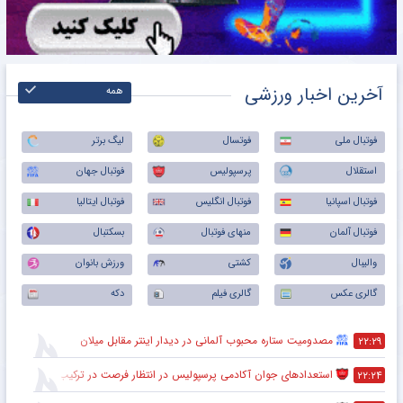
آخرین اخبار ورزشی
همه
فوتبال ملی
فوتسال
لیگ برتر
استقلال
پرسپولیس
فوتبال جهان
فوتبال اسپانیا
فوتبال انگلیس
فوتبال ایتالیا
فوتبال آلمان
منهای فوتبال
بسکتبال
والیبال
کشتی
ورزش بانوان
گالری عکس
گالری فیلم
دکه
مصدومیت ستاره محبوب آلمانی در دیدار اینتر مقابل میلان
۲۲:۲۹
استعدادهای جوان آکادمی پرسپولیس در انتظار فرصت در ترکیب اصلی
۲۲:۲۴