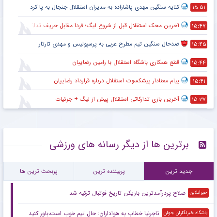
کنایه سنگین مهدی پاشازاده به مدیران استقلال جنجال به پا کرد
۱۵:۵۱
آخرین محک استقلال قبل از شروع لیگ؛ فردا مقابل حریف تدارکاتی
۱۵:۴۷
ضدحال سنگین تیم مطرح عربی به پرسپولیس و مهدی تارتار
۱۵:۴۵
قطع همکاری باشگاه استقلال با رامین رضاییان
۱۵:۴۴
پیام معنادار پیشکسوت استقلال درباره قرارداد رضاییان
۱۵:۴۱
آخرین بازی تدارکاتی استقلال پیش از لیگ + جزئیات
۱۵:۳۷
برترین ها از دیگر رسانه های ورزشی
جدید ترین
پربیننده ترین
پربحث ترین ها
صلاح پردرآمدترین بازیکن تاریخ فوتبال ترکیه شد
خبرانلاین
تاجرنیا خطاب به هواداران: حال تیم خوب است،باور کنید
باشگاه خبرنگاران جوان