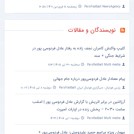
ParsFootball NewsAgency
پنجشنبه ۱۸ فروردین ۱۴۰۱ | ۱۲:۵۸
نویسندگان و مقالات
کلیپ واکنش کامران نجف زاده به رفتار عادل فردوسی پور در
شرایط جنگی + سند
Parsfootball Multi media
سه‌شنبه ۳۰ تیر ۱۴۰۵ | ۱۱:۱۳
پیام معنادار عادل فردوسی‌پور درباره جام جهانی
پارس فوتبال ؛ خبرگزاری فوتبال ایران ParsFootball
دوشنبه ۸ تیر ۱۴۰۵ | ۱۰:۰۹
آرژانتین در برابر اتریش با گزارش عادل فردوسی پور | امشب
ساعت ۲۰:۳۰ – پخش زنده در اپارات اسپرت
Parsfootball Multi media
دوشنبه ۱ تیر ۱۴۰۵ | ۱۴:۳۱
مهمان ویژه مراسم حمید علیدوستی؛ عادل فردوسی‌پور +