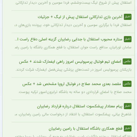
استقلال پیش از شروع لیگ بیست‌وششم، فردا سومین و آخرین دیدار تدارکاتی خود را برگزا
آخرین بازی تدارکاتی استقلال پیش از لیگ + جزئیات
اخبار
استقلال فردا با برگزاری سومین و آخرین دیدار تدارکاتی خود، پرونده بازی‌های دوستانه 
ستاره محبوب استقلال با جدایی رضاییان گزینه اصلی دفاع راست این تیم
اخبار
سامان تورانیان، مدافع راست جوان استقلال، با قطع همکاری باشگاه با رامین رضاییان، شا
اعضای تیم فوتبال پرسپولیس امروز راهی ایفمارک شدند + عکس
عکس
بازیکنان پرسپولیس امروز در تست‌های پزشکی پیش‌فصل ایفمارک شرکت کردند. این تست‌
مقصد بعدی محمد صلاح در فوتبال اروپا مشخص شد + عکس
عکس
محمد صلاح با امضای قراردادی دو ساله به باشگاه ترابزون‌اسپور ترکیه پیوست.
پیام معنادار پیشکسوت استقلال درباره قرارداد رضاییان
اخبار
شاهرخ بیانی، پیشکسوت استقلال، با انتقاد از درخواست مالی رامین رضاییان، مدعی شد ای
قطع همکاری باشگاه استقلال با رامین رضاییان
اخبار
باشگاه استقلال پرونده بازگشت رامین رضائیان به جمع آبی‌پوشان را رسما مختومه اعلام کرد