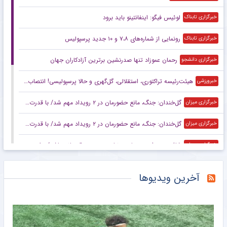
لوئیس فیگو: اینفانتینو باید برود
خبرگزاری تابناک
رونمایی از شماره‌های ۷،۸ و ۱۰ جدید پرسپولیس
خبرگزاری تابناک
رحمان عموزاد تنها صدرنشین برترین آزادکاران جهان
خبرگزاری دانشجو
هیئت‌رئیسه تراکتوری، استقلالی، گل‌گهری و حالا پرسپولیسی! انتصاب‌های عجیب در باشگاه‌های خاص؛ فدراسیون حتما جوابگو باشد
خبرورزشی
گل‌خندان: جنگ، مانع حضورمان در ۲ رویداد مهم شد/ با قدرت برای بازی‌های آسیایی و سهمیه المپیک می‌جنگیم
خبرگزاری میزان
گل‌خندان: جنگ، مانع حضورمان در ۲ رویداد مهم شد/ با قدرت برای بازی‌های آسیایی و سهمیه المپیک می‌جنگیم
خبرگزاری میزان
شافعی: هدف پرسپولیس نباید چیزی جز قهرمانی باشد/ برای جام ملت‌ها باید از برخی چهره‌ها عبور کنیم
خبرگزاری میزان
کاپیتان پرسپولیس به گل‌گهرسیرجان پیوست
خبرگزاری میزان
آخرین ویدیوها
اعلام برنامه آماده‌سازی کره‌جنوبی برای جام ملت‌های آسیا بدون سرمربی
خبرگزاری میزان
عکس | قیمت اسباب بازی‌های داخل تصویر کریستیانو رونالدو چند؟
خبرانلاین