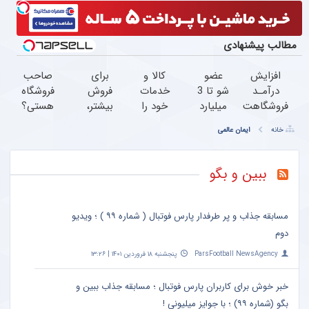
مطالب پیشنهادی
افزایش
عضو
کالا و
برای
صاحب
درآمـد
شو تا 3
خدمات
فروش
فروشگاه
فروشگاهت
میلیارد
خود را
بیشتر،
هستی؟
رو تضمین
وام بگیر
به
همین
وام تا ۳
خانه
ایمان عالمی
کن
« ویژه
صورت
حالا
میلیارد
فروشگاه
اقساطی
اقدام
تومان
ها »
بفروشید
کن (
بگیر
ببین و بگو
ثبت
نام
کن )
مسابقه جذاب و پر طرفدار پارس فوتبال ( شماره ۹۹ ) ؛ ویدیو
دوم
ParsFootball NewsAgency
پنجشنبه ۱۸ فروردین ۱۴۰۱ | ۱۳:۲۶
خبر خوش برای کاربران پارس فوتبال ؛ مسابقه جذاب ببین و
بگو (شماره ۹۹) ؛ با جوایز میلیونی !