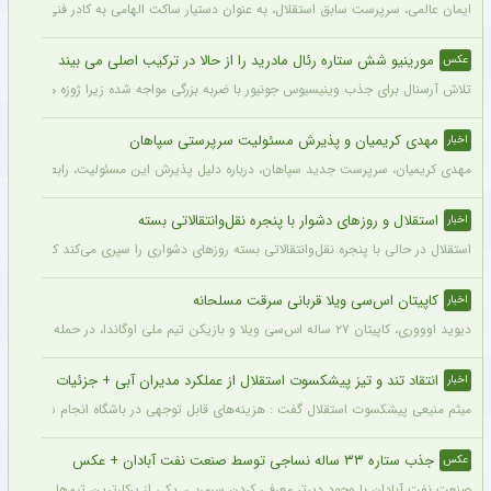
ایمان عالمی، سرپرست سابق استقلال، به عنوان دستیار ساکت الهامی به کادر فنی پیکان پ
مورینیو شش ستاره رئال مادرید را از حالا در ترکیب اصلی می بیند
عکس
تلاش آرسنال برای جذب وینیسیوس جونیور با ضربه بزرگی مواجه شده زیرا ژوزه مورینیو او را یک بازیکن 
مهدی کریمیان و پذیرش مسئولیت سرپرستی سپاهان
اخبار
مهدی کریمیان، سرپرست جدید سپاهان، درباره دلیل پذیرش این مسئولیت، رابطه قدیمی خو
استقلال و روزهای دشوار با پنجره نقل‌وانتقالاتی بسته
اخبار
استقلال در حالی با پنجره نقل‌وانتقالاتی بسته روزهای دشواری را سپری می‌کند که در همی
کاپیتان اس‌سی ویلا قربانی سرقت مسلحانه
اخبار
دیوید اوووری، کاپیتان ۲۷ ساله اس‌سی ویلا و بازیکن تیم ملی اوگاندا، در حمله سارقان در نزدیکی خانه‌اش در کامپالا جان خود را از دست داد.
انتقاد تند و تیز پیشکسوت استقلال از عملکرد مدیران آبی + جزئیات
اخبار
میثم منیعی پیشکسوت استقلال گفت : هزینه‌های قابل توجهی در باشگاه انجام شده، اما این
جذب ستاره ۳۳ ساله نساجی توسط صنعت نفت آبادان + عکس
عکس
صنعت نفت آبادان با وجود دیرتر معرفی کردن سرمربی، یکی از پرکارترین تیم‌ها در نقل‌وانتقالات تابستانی بود