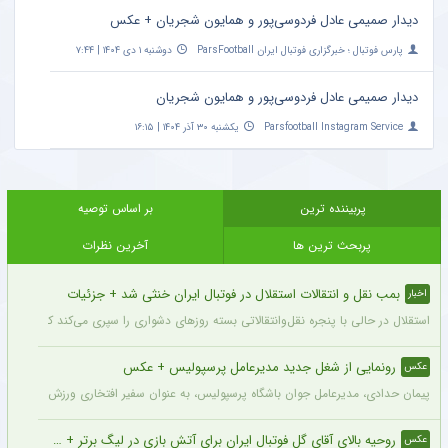
دیدار صمیمی عادل فردوسی‌پور و همایون شجریان + عکس
پارس فوتبال ؛ خبرگزاری فوتبال ایران ParsFootball
دوشنبه ۱ دی ۱۴۰۴ | ۷:۴۴
دیدار صمیمی عادل فردوسی‌پور و همایون شجریان
Parsfootball Instagram Service
یکشنبه ۳۰ آذر ۱۴۰۴ | ۱۶:۱۵
پربیننده ترین
بر اساس توصیه
پربحث ترین ها
آخرین نظرات
بمب نقل و انتقالات استقلال در فوتبال ایران خنثی شد + جزئیات
اخبار
استقلال در حالی با پنجره نقل‌وانتقالاتی بسته روزهای دشواری را سپری می‌کند که در همی
رونمایی از شغل جدید مدیرعامل پرسپولیس + عکس
عکس
پیمان حدادی، مدیرعامل جوان باشگاه پرسپولیس، به عنوان سفیر افتخاری ورزش چوگان ان
روحیه بالای آقای گل فوتبال ایران برای آتش بازی در لیگ برتر + عکس
عکس