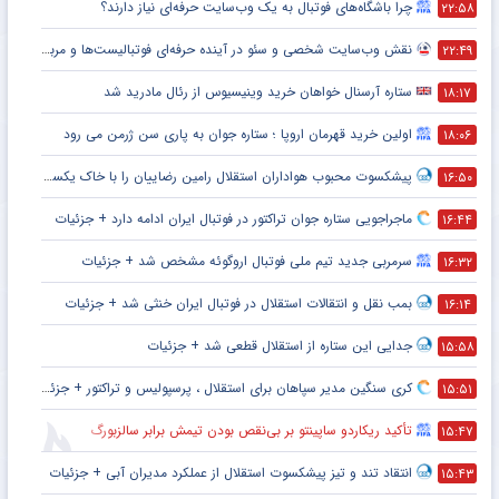
چرا باشگاه‌های فوتبال به یک وب‌سایت حرفه‌ای نیاز دارند؟
۲۲:۵۸
نقش وب‌سایت شخصی و سئو در آینده حرفه‌ای فوتبالیست‌ها و مربیان
۲۲:۴۹
ستاره آرسنال خواهان خرید وینیسیوس از رئال مادرید شد
۱۸:۱۷
اولین خرید قهرمان اروپا ؛ ستاره جوان به پاری سن ژرمن می رود
۱۸:۰۶
پیشکسوت محبوب هواداران استقلال رامین رضاییان را با خاک یکسان کرد + جزئیات
۱۶:۵۰
ماجراجویی ستاره جوان تراکتور در فوتبال ایران ادامه دارد + جزئیات
۱۶:۴۴
سرمربی جدید تیم ملی فوتبال اروگوئه مشخص شد + جزئیات
۱۶:۳۲
بمب نقل و انتقالات استقلال در فوتبال ایران خنثی شد + جزئیات
۱۶:۱۴
جدایی این ستاره از استقلال قطعی شد + جزئیات
۱۵:۵۸
کری سنگین مدیر سپاهان برای استقلال ، پرسپولیس و تراکتور + جزئیات
۱۵:۵۱
تأکید ریکاردو ساپینتو بر بی‌نقص بودن تیمش برابر سالزبورگ
۱۵:۴۷
انتقاد تند و تیز پیشکسوت استقلال از عملکرد مدیران آبی + جزئیات
۱۵:۴۳