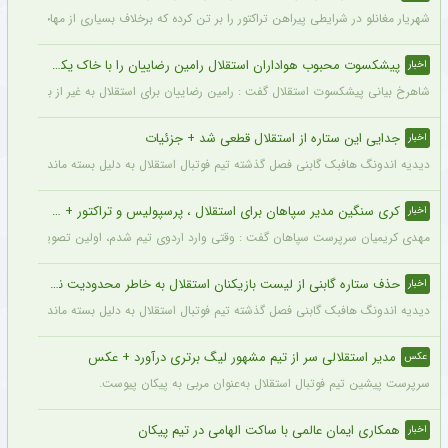
شهریار مغانلو در شرایطی پیراهن تراکتور را بر تن کرده که برخلاف بسیاری از مهاجمان نامدا
پیشکسوت محبوب هواداران استقلال رامین رضاییان را با خاک یکسان کرد + جزئیات
اخبار
شاهرخ بیانی پیشکسوت استقلال گفت : رامین رضاییان برای استقلال به غیر از بازار گرمی ک
جدایی این ستاره از استقلال قطعی شد + جزئیات
اخبار
دیدیه اندونگ هافبک گابنی فصل گذشته تیم فوتبال استقلال به دلیل بسته ماندن پنجره نقل
کری سنگین مدیر سپاهان برای استقلال ، پرسپولیس و تراکتور + جزئیات
اخبار
مهدی کریمیان سرپرست سپاهان گفت : وقتی وارد اردوی تیم شدم، اولین تصویری که در ذهنم
حذف ستاره گابنی از لیست بازیکنان استقلال به خاطر محدودیت نقل‌وانتقالاتی
اخبار
دیدیه اندونگ هافبک گابنی فصل گذشته تیم فوتبال استقلال به دلیل بسته ماندن پنجره نقل
مدیر استقلالی سر از تیم مشهور لیگ برتری درآورد + عکس
عکس
سرپرست پیشین تیم فوتبال استقلال به‌عنوان مربی به پیکان پیوست.
همکاری ایمان عالمی با ساکت الهامی در تیم پیکان
اخبار