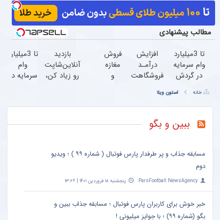
مطالب پیشنهادی
تا 3میلیارد
افزایش
فروش
بازدید
تا 3میلیارد
وام سرمایه
درآمـد
مغازه
آنلاین‌شاپت
وام
در گردش
فروشگاهت
و
رو زیاد کن،
سرمایه در
فروشندگان
رو تضمین
آنلاین
بازدید بالاتر
گردش
خانه
استون ویلا
=>
کن
شاپ
= درآمد
فروشندگان
فروشگاهت
خودت
بیشتر
رو ثبت
رو بالا
ببین و بگو
کن
ببر
مسابقه جذاب و پر طرفدار پارس فوتبال ( شماره ۹۹ ) ؛ ویدیو
دوم
ParsFootball NewsAgency
پنجشنبه ۱۸ فروردین ۱۴۰۱ | ۱۳:۲۶
خبر خوش برای کاربران پارس فوتبال ؛ مسابقه جذاب ببین و
بگو (شماره ۹۹) ؛ با جوایز میلیونی !