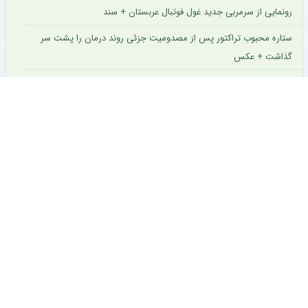
رونمایی از سرمربی جدید غول فوتبال عربستان + سند
ستاره محبوب تراکتور پس از مصدومیت جزئی روند درمان را پشت سر
گذاشت + عکس
ستاره باتجربه از جمع سبزپوشان اصفهانی جدا شد + عکس
ستاره فصل گذشته آریو اسلامشهر به چادرملو ملحق شد + عکس
ستاره ۲۴ ساله تایلندی در جریان مسابقه جان خود را از دست داد +
عکس
سرمربی جدید تیم زنان منچستریونایتد مشخص شد + عکس
مشاور عالی مدیرعامل پرسپولیس مشخص شد + عکس
سرمربی فصل گذشته سپاهان با تمدید یک فصل دیگر در این تیم ماند +
عکس