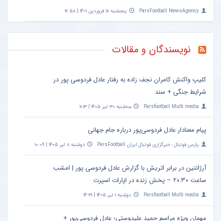
ParsFootball NewsAgency
پنجشنبه ۱۸ فروردین ۱۴۰۱ | ۱۲:۵۸
نویسندگان و مقالات
کلیپ واکنش کامران نجف زاده به رفتار عادل فردوسی پور در
شرایط جنگی + سند
Parsfootball Multi media
سه‌شنبه ۳۰ تیر ۱۴۰۵ | ۱۱:۱۳
پیام معنادار عادل فردوسی‌پور درباره جام جهانی
پارس فوتبال ؛ خبرگزاری فوتبال ایران ParsFootball
دوشنبه ۸ تیر ۱۴۰۵ | ۱۰:۰۹
آرژانتین در برابر اتریش با گزارش عادل فردوسی پور | امشب
ساعت ۲۰:۳۰ – پخش زنده در اپارات اسپرت
Parsfootball Multi media
دوشنبه ۱ تیر ۱۴۰۵ | ۱۴:۳۱
مهمان ویژه مراسم حمید علیدوستی؛ عادل فردوسی‌پور +