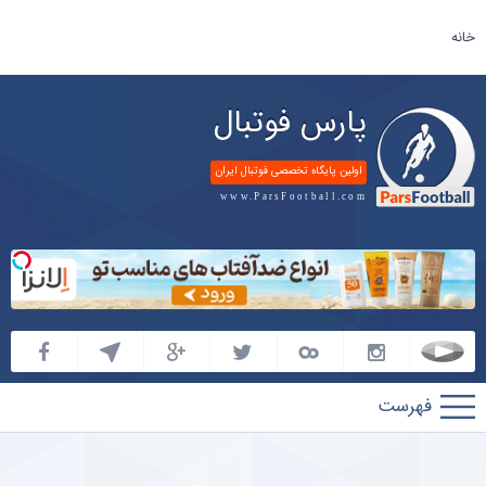
خانه
پارس فوتبال
اولین پایگاه تخصصی فوتبال ایران
www.ParsFootball.com
پارس
فوتبال