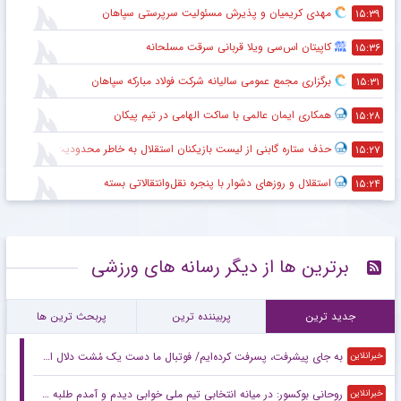
مهدی کریمیان و پذیرش مسئولیت سرپرستی سپاهان
۱۵:۳۹
کاپیتان اس‌سی ویلا قربانی سرقت مسلحانه
۱۵:۳۶
برگزاری مجمع عمومی سالیانه شرکت فولاد مبارکه سپاهان
۱۵:۳۱
همکاری ایمان عالمی با ساکت الهامی در تیم پیکان
۱۵:۲۸
حذف ستاره گابنی از لیست بازیکنان استقلال به خاطر محدودیت نقل‌وانتقالاتی
۱۵:۲۷
استقلال و روزهای دشوار با پنجره نقل‌وانتقالاتی بسته
۱۵:۲۴
برترین ها از دیگر رسانه های ورزشی
جدید ترین
پربیننده ترین
پربحث ترین ها
به جای پیشرفت، پسرفت کرده‌ایم/ فوتبال ما دست یک مُشت دلال است
خبرانلاین
روحانی بوکسور: در میانه انتخابی تیم ملی خوابی دیدم و آمدم طلبه شدم!
خبرانلاین