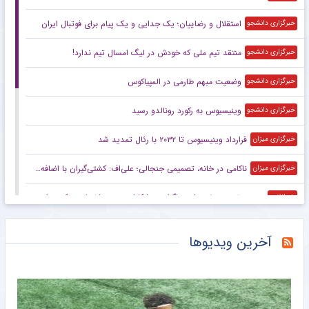
استقلال و رضاییان؛ یک جدایی و یک پیام برای فوتبال ایران
خبرگزاری دانشجو
منتقد تیم ملی که خودش در لیگ امسال تیم ندارد!
خبرگزاری دانشجو
وضعیت مبهم طارمی در المپیاکوس
خبرگزاری دانشجو
وینیسیوس به رکورد رونالدو رسید
خبرگزاری دانشجو
قرارداد وینیسیوس تا ۲۰۳۲ با رئال‌ تمدید شد
خبرگزاری میزان
ناکامی در خانه، تصمیمی جنجالی؛ علی‌اف: کشتی‌گیران با اضافه‌وزن از تیم ملی اخراج می‌شوند!
خبرگزاری میزان
محبوب‌ترین صفحه اینستاگرام ورزشکاران مرد در اختیار چه کسی است؟
خبرانلاین
رستمیان: هدفم تثبیت جایگاهم در جمع برترین‌های جهان است/ برای درخشش در هر دو ماده آماده می‌شوم
خبرگزاری میزان
آخرین ویدیوها
رئیس فدراسیون بدمینتون: قول مدال نمی‌دهم، اما امیدوارم در ناگویا و داکار اتفاقات خوبی بیفتد/ هدف اصلی ما کسب سهمیه المپیک لس‌آنجلس است
خبرگزاری میزان
الکس نوری به مک‌دونالد روی آورد!
خبرانلاین