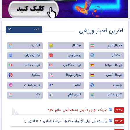
آخرین اخبار ورزشی
همه
فوتبال ملی
فوتسال
لیگ برتر
استقلال
پرسپولیس
فوتبال جهان
فوتبال اسپانیا
فوتبال انگلیس
فوتبال ایتالیا
فوتبال آلمان
منهای فوتبال
بسکتبال
والیبال
کشتی
ورزش بانوان
گالری عکس
گالری فیلم
دکه
تبریک مهدی طارمی به هم‌تیمی سابق خود
۷:۳۰
رژیم غذایی برای فوتبالیست ها | برنامه غذایی + ۵ انرژی زا
۲۳:۱۳