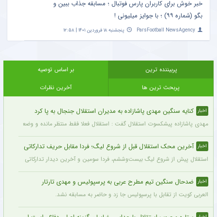
خبر خوش برای کاربران پارس فوتبال ؛ مسابقه جذاب ببین و
بگو (شماره ۹۹) ؛ با جوایز میلیونی !
ParsFootball NewsAgency
پنجشنبه ۱۸ فروردین ۱۴۰۱ | ۱۲:۵۸
پربیننده ترین
بر اساس توصیه
پربحث ترین ها
آخرین نظرات
کنایه سنگین مهدی پاشازاده به مدیران استقلال جنجال به پا کرد
اخبار
مهدی پاشازاده پیشکسوت استقلال گفت : استقلال فعلا فقط منتظر مانده و وضعیت مدیر
آخرین محک استقلال قبل از شروع لیگ؛ فردا مقابل حریف تدارکاتی
اخبار
استقلال پیش از شروع لیگ بیست‌وششم، فردا سومین و آخرین دیدار تدارکاتی خود را برگزا
ضدحال سنگین تیم مطرح عربی به پرسپولیس و مهدی تارتار
اخبار
العربی کویت از تقابل با پرسپولیس جا زد و حاضر به مسابقه نشد.
اخبار