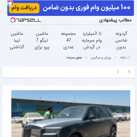
مطالب پیشنهادی
گردونه
تا 3میلیارد
مجموعه
ماشین
ماشین
شانس
وام سرمایه
47
تیگو 7
تیبا
بدون
در گردش
عددی
پرو برای
گذاشتی
پوچ از
فروشندگان
دریل
فروش
برای
خانه
ورزش و سرگرمی
جنون سرعت
PS5 تا
=>
پیچ
داری؟
فروش
آیفون17
فروشگاهت
گوشتی
اینجا
؟ اینجا
2
1
و بیت
رو ثبت
شارژی
سریع
سریع و
کوین
کن
(تخفیف
بفروشش
راحت
به مدت
بفروش
محدود)