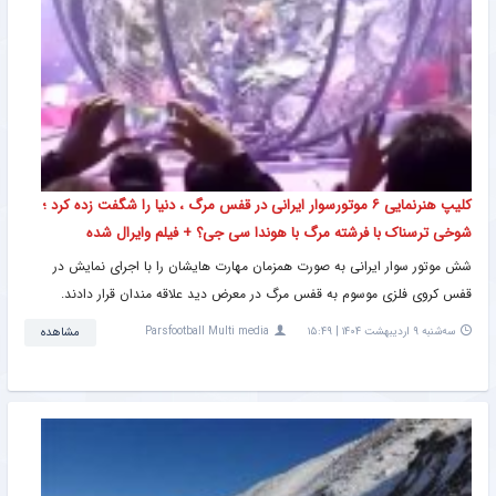
کلیپ هنرنمایی ۶ موتورسوار ایرانی در قفس مرگ ، دنیا را شگفت زده کرد ؛
شوخی ترسناک با فرشته مرگ با هوندا سی جی؟ + فیلم وایرال شده
شش موتور سوار ایرانی به صورت همزمان مهارت هایشان را با اجرای نمایش در
قفس کروی فلزی موسوم به قفس مرگ در معرض دید علاقه مندان قرار دادند.
سه‌شنبه ۹ اردیبهشت ۱۴۰۴ | ۱۵:۴۹
Parsfootball Multi media
مشاهده