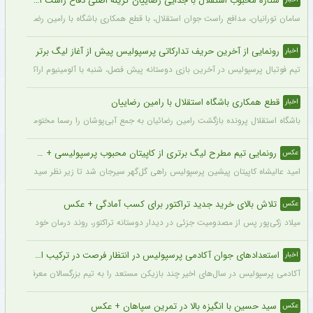
ستاره محبوب استقلال با جدایی رضاییان گزینه اصلی دفاع راست این تیم
سامان تورانیان، مدافع راست جوان استقلال، با قطع همکاری باشگاه با رامین رضاییان، شا
رونمایی از آخرین حریف تدارکاتی پرسپولیس پیش از آغاز لیگ برتر
اخبار
تیم فوتبال پرسپولیس در آخرین بازی دوستانه پیش فصل، شنبه با آلومینیوم اراک دیدار می‌
قطع همکاری باشگاه استقلال با رامین رضاییان
اخبار
باشگاه استقلال پرونده بازگشت رامین رضائیان به جمع آبی‌پوشان را رسما مختومه اعلام کرد
رونمایی تیم مطرح لیگ برتری از کاپیتان محبوب پرسپولیسی + سند
عکس
امید عالیشاه کاپیتان پیشین پرسپولیس راهی گل‌گهر سیرجان شد تا زیر نظر سیدمهدی رحمت
تلاش بالای خرید جدید تراکتور برای کسب آمادگی + عکس
عکس
میلاد زکی‌پور پس از مصدومیت جزئی در دیدار دوستانه تراکتور، روند درمان خود را پشت 
استعدادهای جوان آکادمی پرسپولیس در انتظار فرصت در ترکیب اصلی
اخبار
آکادمی پرسپولیس در سال‌های اخیر چند بازیکن مستعد را به تیم بزرگسالان معرفی کرده، ا
سید حسین با انگیزه بالا در تمرین سپاهان + عکس
عکس