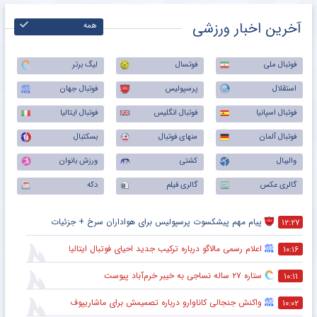
آخرین اخبار ورزشی
همه
فوتبال ملی
فوتسال
لیگ برتر
استقلال
پرسپولیس
فوتبال جهان
فوتبال اسپانیا
فوتبال انگلیس
فوتبال ایتالیا
فوتبال آلمان
منهای فوتبال
بسکتبال
والیبال
کشتی
ورزش بانوان
گالری عکس
گالری فیلم
دکه
پیام مهم پیشکسوت پرسپولیس برای هواداران سرخ + جزئیات
۱۲:۲۷
اعلام رسمی مالاگو درباره ترکیب جدید احیای فوتبال ایتالیا
۱۰:۱۶
ستاره ۲۷ ساله نساجی به خیبر خرم‌آباد پیوست
۱۰:۱۱
واکنش جنجالی کاناوارو درباره تصمیمش برای ماشاریپوف
۱۰:۰۲