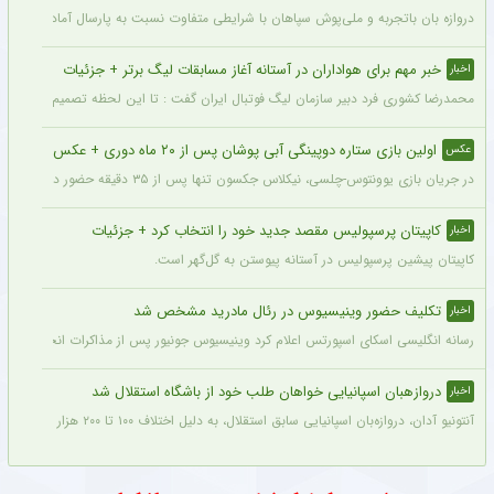
دروازه بان باتجربه و ملی‌پوش سپاهان با شرایطی متفاوت نسبت به پارسال آماده شروع لی
خبر مهم برای هواداران در آستانه آغاز مسابقات لیگ برتر + جزئیات
اخبار
محمدرضا کشوری فرد دبیر سازمان لیگ فوتبال ایران گفت : تا این لحظه تصمیم بر این بوده
اولین بازی ستاره دوپینگی آبی پوشان پس از ۲۰ ماه دوری + عکس
عکس
در جریان بازی یوونتوس-چلسی، نیکلاس جکسون تنها پس از ۳۵ دقیقه حضور در زمین تعویض شد و در همین مسابقه میخایلو مودریک نخستین بازی خود را پس از ۲۰ ماه برای چلسی انجام داد.
کاپیتان پرسپولیس مقصد جدید خود را انتخاب کرد + جزئیات
اخبار
کاپیتان پیشین پرسپولیس در آستانه پیوستن به گل‌گهر است.
تکلیف حضور وینیسیوس در رئال مادرید مشخص شد
اخبار
رسانه انگلیسی اسکای اسپورتس اعلام کرد وینیسیوس جونیور پس از مذاکرات انجام شده با م
دروازهبان اسپانیایی خواهان طلب خود از باشگاه استقلال شد
اخبار
آنتونیو آدان، دروازه‌بان اسپانیایی سابق استقلال، به دلیل اختلاف ۱۰۰ تا ۲۰۰ هزار یورویی در مطالبات خود، قصد شکایت از باشگاه را دارد.