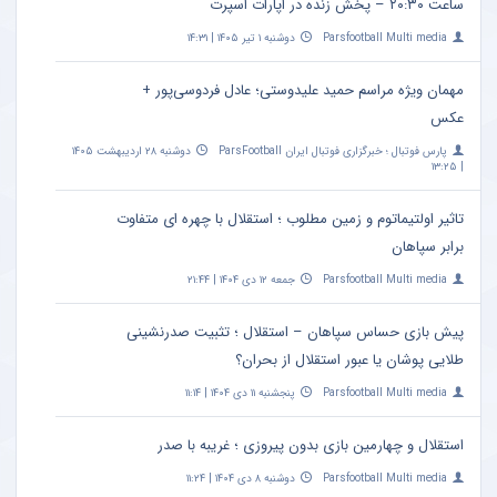
ساعت ۲۰:۳۰ – پخش زنده در اپارات اسپرت
Parsfootball Multi media
دوشنبه ۱ تیر ۱۴۰۵ | ۱۴:۳۱
مهمان ویژه مراسم حمید علیدوستی؛ عادل فردوسی‌پور +
عکس
پارس فوتبال ؛ خبرگزاری فوتبال ایران ParsFootball
دوشنبه ۲۸ اردیبهشت ۱۴۰۵
| ۱۳:۲۵
تاثیر اولتیماتوم و زمین مطلوب ؛ استقلال با چهره ای متفاوت
برابر سپاهان
Parsfootball Multi media
جمعه ۱۲ دی ۱۴۰۴ | ۲۱:۴۴
پیش بازی حساس سپاهان – استقلال ؛ تثبیت صدرنشینی
طلایی پوشان یا عبور استقلال از بحران؟
Parsfootball Multi media
پنجشنبه ۱۱ دی ۱۴۰۴ | ۱۱:۱۴
استقلال و چهارمین بازی بدون پیروزی ؛ غریبه با صدر
Parsfootball Multi media
دوشنبه ۸ دی ۱۴۰۴ | ۱۱:۲۴