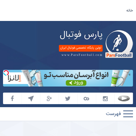
خانه
پارس فوتبال
اولین پایگاه تخصصی فوتبال ایران
www.ParsFootball.com
پارس
فوتبال