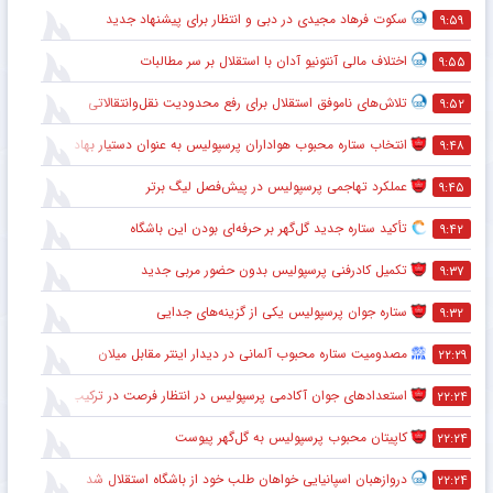
سکوت فرهاد مجیدی در دبی و انتظار برای پیشنهاد جدید
۹:۵۹
اختلاف مالی آنتونیو آدان با استقلال بر سر مطالبات
۹:۵۵
تلاش‌های ناموفق استقلال برای رفع محدودیت نقل‌وانتقالاتی
۹:۵۲
انتخاب ستاره محبوب هواداران پرسپولیس به عنوان دستیار بهادر عبدی
۹:۴۸
عملکرد تهاجمی پرسپولیس در پیش‌فصل لیگ برتر
۹:۴۵
تأکید ستاره جدید گل‌گهر بر حرفه‌ای بودن این باشگاه
۹:۴۲
تکمیل کادرفنی پرسپولیس بدون حضور مربی جدید
۹:۳۷
ستاره جوان پرسپولیس یکی از گزینه‌های جدایی
۹:۳۲
مصدومیت ستاره محبوب آلمانی در دیدار اینتر مقابل میلان
۲۲:۲۹
استعدادهای جوان آکادمی پرسپولیس در انتظار فرصت در ترکیب اصلی
۲۲:۲۴
کاپیتان محبوب پرسپولیس به گل‌گهر پیوست
۲۲:۲۴
دروازهبان اسپانیایی خواهان طلب خود از باشگاه استقلال شد
۲۲:۲۴