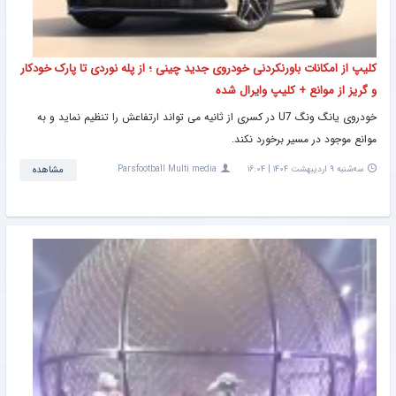
کلیپ از امکانات باورنکردنی خودروی جدید چینی ؛ از پله نوردی تا پارک خودکار
و گریز از موانع + کلیپ وایرال شده
خودروی یانگ ونگ U7 در کسری از ثانیه می تواند ارتفاعش را تنظیم نماید و به
موانع موجود در مسیر برخورد نکند.
سه‌شنبه ۹ اردیبهشت ۱۴۰۴ | ۱۶:۰۴
Parsfootball Multi media
مشاهده