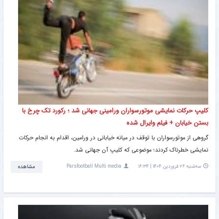
کلیپ حرکات نمایشی موتورسواران ورامینی جهانی شد ؛ رکورد تک چرخ با
بستن خیابان + فیلم وایرال شده
گروهی از موتورسواران با توقف در میانه خیابانی در ورامین، اقدام به انجام حرکات
نمایشی خطرناک کردند؛ موضوعی که کلیپ آن جهانی شد.
سه‌شنبه ۲۶ فروردین ۱۴۰۴ | ۱۶:۳۴
Parsfootball Multi media
مشاهده