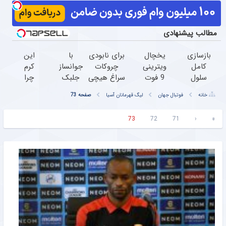
مطالب پیشنهادی
بازسازی
یخچال
برای نابودی
با
این
کامل
ویترینی
چروکات
جوانساز
کرم
سلول
9 فوت
سراغ هیچی
جلبک
چرا
های
ایستکول
جز جوانساز
عید
اینقدر
خانه
فوتبال جهان
لیگ قهرمانان آسیا
صفحه 73
مرده
(جدید)
جلبک
امسال
سر
پوست،
نرو(تخفیف40%)
۱۰سال
زبون‌ها
73
72
71
‹
«
با کرم
جوون
افتاده؟
جوانساز
تری
جلبک(50%
تخفیف)