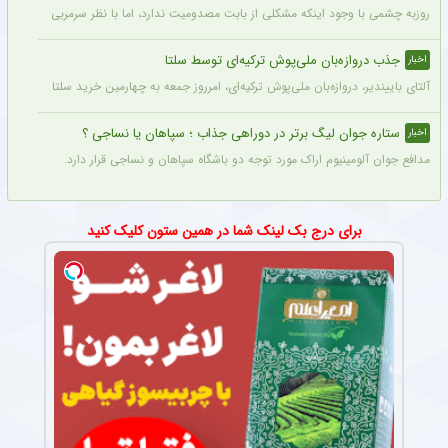
روزبه چشمی با وجود اینکه مشکلی از بابت مصدومیت ندارد، اما با نظر سرمربی استقلال در
جذب دروازه‌بان ملی‌پوش ترکیه‌ای توسط سلتا
اخبار
آلتای باییندیر، دروازه‌بان ملی‌پوش ترکیه‌ای، امرروز جمعه به چهارمین خرید سلتا برای فصل ۲۷-۲۰۲۶ تبدیل شد.
ستاره جوان لیگ برتر در دوراهی جذاب ؛ سپاهان یا نساجی ؟
اخبار
مدافع جوان آلومینیوم اراک مورد توجه دو باشگاه سپاهان و نساجی قرار دارد.
برای درج بک لینک شما در همین ستون کلیک کنید