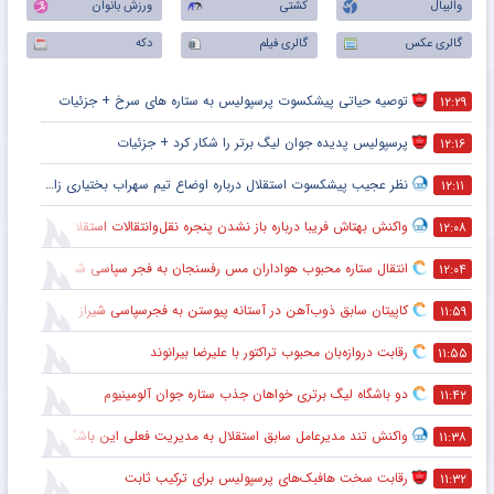
والیبال
کشتی
ورزش بانوان
گالری عکس
گالری فیلم
دکه
توصیه حیاتی پیشکسوت پرسپولیس به ستاره های سرخ + جزئیات
۱۲:۲۹
پرسپولیس پدیده جوان لیگ برتر را شکار کرد + جزئیات
۱۲:۱۶
نظر عجیب پیشکسوت استقلال درباره اوضاع تیم سهراب بختیاری زاده + جزئیات
۱۲:۱۱
واکنش بهتاش فریبا درباره باز نشدن پنجره نقل‌وانتقالات استقلال
۱۲:۰۸
انتقال ستاره محبوب هواداران مس رفسنجان به فجر سپاسی شیراز
۱۲:۰۴
کاپیتان سابق ذوب‌آهن در آستانه پیوستن به فجرسپاسی شیراز
۱۱:۵۹
رقابت دروازه‌بان محبوب تراکتور با علیرضا بیرانوند
۱۱:۵۵
دو باشگاه لیگ برتری خواهان جذب ستاره جوان آلومینیوم
۱۱:۴۲
واکنش تند مدیرعامل سابق استقلال به مدیریت فعلی این باشگاه
۱۱:۳۸
رقابت سخت هافبک‌های پرسپولیس برای ترکیب ثابت
۱۱:۳۲