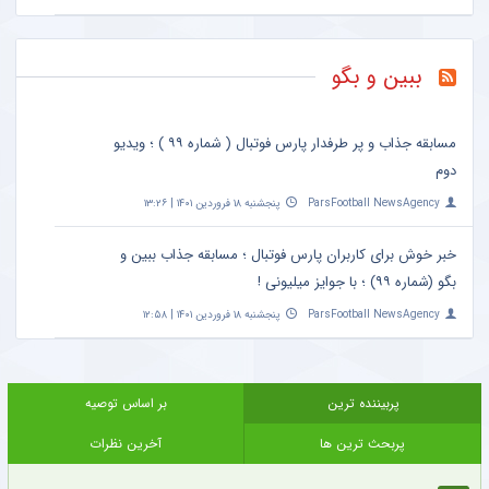
ببین و بگو
مسابقه جذاب و پر طرفدار پارس فوتبال ( شماره ۹۹ ) ؛ ویدیو
دوم
ParsFootball NewsAgency
پنجشنبه ۱۸ فروردین ۱۴۰۱ | ۱۳:۲۶
خبر خوش برای کاربران پارس فوتبال ؛ مسابقه جذاب ببین و
بگو (شماره ۹۹) ؛ با جوایز میلیونی !
ParsFootball NewsAgency
پنجشنبه ۱۸ فروردین ۱۴۰۱ | ۱۲:۵۸
پربیننده ترین
بر اساس توصیه
پربحث ترین ها
آخرین نظرات