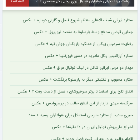
مشاهده
پشت پرده نگرانی هواداران فوتبال برای یحیی گل محمدی + عکس
ستاره ایرانی شباب الاهلی منتظر شروع فصل و گلزنی دوباره + عکس
جدایی قرضی مدافع وسط بارسلونا به مقصد لیورپول + عکس
رضایت سرمربی پیکان از عملکرد بازیکنان جوان تیم + عکس
ستاره آرژانتینی رئال مادرید در مسیر فیورنتینا + عکس
دیدار دو مربی ایرانی شاغل در لیگ فوتبال عراق + عکس
ستاره محبوب و تکنیکی دیگر به بارسلونا برنگشت + عکس
اتفاق تلخ برای استعداد برتر سرخپوشان ؛ فصل از دست رفت ؟ + عکس
سرگیجه مهدی تارتار از این اتفاق جالب در پرسپولیس + عکس
خبری جدید از ستاره خارجی استقلال برای هواداران رسید + سند
اخراج ملی‌پوش فوتبال ایران در ۱۲ دقیقه! + عکس
اقدام جالب رم در معرفی کیت فصل جدید + عکس