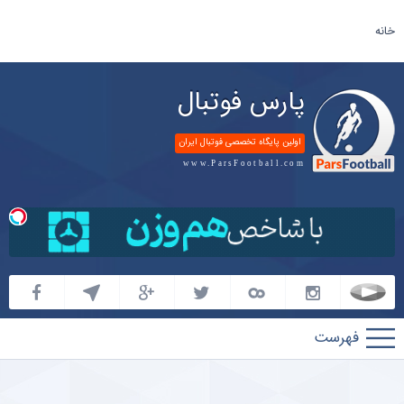
خانه
پارس فوتبال
اولین پایگاه تخصصی فوتبال ایران
www.ParsFootball.com
پارس
فوتبال