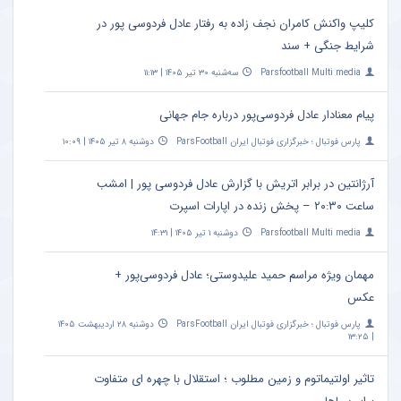
کلیپ واکنش کامران نجف زاده به رفتار عادل فردوسی پور در
شرایط جنگی + سند
Parsfootball Multi media
سه‌شنبه ۳۰ تیر ۱۴۰۵ | ۱۱:۱۳
پیام معنادار عادل فردوسی‌پور درباره جام جهانی
پارس فوتبال ؛ خبرگزاری فوتبال ایران ParsFootball
دوشنبه ۸ تیر ۱۴۰۵ | ۱۰:۰۹
آرژانتین در برابر اتریش با گزارش عادل فردوسی پور | امشب
ساعت ۲۰:۳۰ – پخش زنده در اپارات اسپرت
Parsfootball Multi media
دوشنبه ۱ تیر ۱۴۰۵ | ۱۴:۳۱
مهمان ویژه مراسم حمید علیدوستی؛ عادل فردوسی‌پور +
عکس
پارس فوتبال ؛ خبرگزاری فوتبال ایران ParsFootball
دوشنبه ۲۸ اردیبهشت ۱۴۰۵
| ۱۳:۲۵
تاثیر اولتیماتوم و زمین مطلوب ؛ استقلال با چهره ای متفاوت