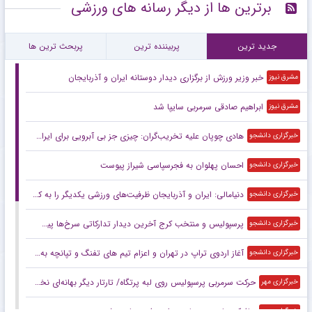
برترین ها از دیگر رسانه های ورزشی
جدید ترین
پربیننده ترین
پربحث ترین ها
خبر وزیر ورزش از برگزاری دیدار دوستانه ایران و آذربایجان
مشرق نیوز
ابراهیم صادقی سرمربی سایپا شد
مشرق نیوز
هادی چوپان علیه تخریب‌گران: چیزی جز بی آبرویی برای ایران ندارید
خبرگزاری دانشجو
احسان پهلوان به فجرسپاسی شیراز پیوست
خبرگزاری دانشجو
دنیامالی: ایران و آذربایجان ظرفیت‌های ورزشی یکدیگر را به کار می‌گیرند
خبرگزاری دانشجو
پرسپولیس و منتخب کرج آخرین دیدار تدارکاتی سرخ‌ها پیش از آغاز لیگ
خبرگزاری دانشجو
آغاز اردوی تراپ در تهران و اعزام تیم های تفنگ و تپانچه به پکن برای اردوی مشترک با چین
خبرگزاری دانشجو
حرکت سرمربی پرسپولیس روی لبه پرتگاه/ تارتار دیگر بهانه‌ای نخواهد داشت
خبرگزاری مهر
هافبک سابق پرسپولیس راهی فجرسپاسی شد
خبرگزاری مهر