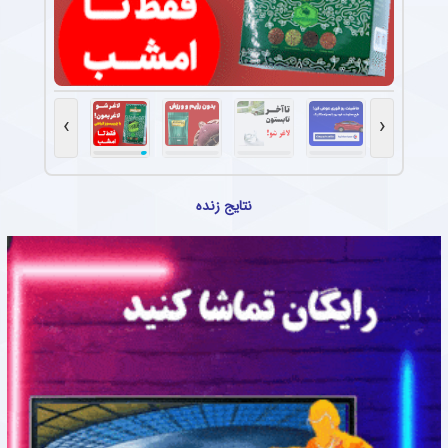
›
‹
نتایج زنده