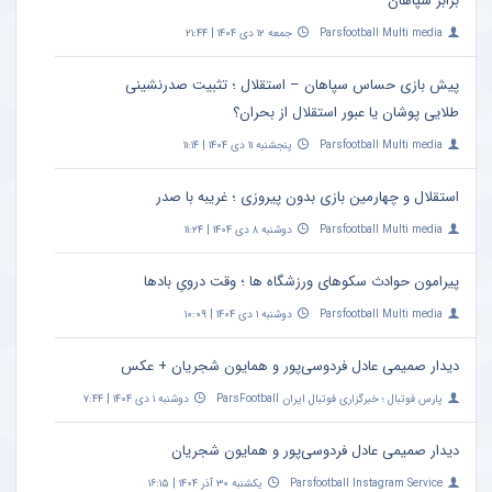
برابر سپاهان
Parsfootball Multi media
جمعه ۱۲ دی ۱۴۰۴ | ۲۱:۴۴
پیش بازی حساس سپاهان – استقلال ؛ تثبیت صدرنشینی
طلایی پوشان یا عبور استقلال از بحران؟
Parsfootball Multi media
پنجشنبه ۱۱ دی ۱۴۰۴ | ۱۱:۱۴
استقلال و چهارمین بازی بدون پیروزی ؛ غریبه با صدر
Parsfootball Multi media
دوشنبه ۸ دی ۱۴۰۴ | ۱۱:۲۴
پیرامون حوادث سکوهای ورزشگاه ها ؛ وقت درویِ بادها
Parsfootball Multi media
دوشنبه ۱ دی ۱۴۰۴ | ۱۰:۰۹
دیدار صمیمی عادل فردوسی‌پور و همایون شجریان + عکس
پارس فوتبال ؛ خبرگزاری فوتبال ایران ParsFootball
دوشنبه ۱ دی ۱۴۰۴ | ۷:۴۴
دیدار صمیمی عادل فردوسی‌پور و همایون شجریان
Parsfootball Instagram Service
یکشنبه ۳۰ آذر ۱۴۰۴ | ۱۶:۱۵