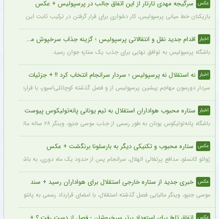
سرگیجه مهدی تارتار از این اتفاق جالب در پرسپولیس + عکس
عکس
بازیکنان خط میانی پرسپولیس، کار دشواری برای قرار گرفتن در ترکیب ثابت این تیم خواه
اقدام جدید نقل و انتقالاتی پرسپولیس ؛ گزینه جذاب سرخپوش می شود؟
اخبار
باشگاه پرسپولیس به توافق نهایی برای جذب یک ستاره جوان رسید.
نه استقلال نه پرسپولیس ؛ سردار سرانجام انتخاب کرد !! + جزئیات
اخبار
سردار دورسون مهاجم پیشین پرسپولیس از و فصل گذشته کوچائلی‌اسپور، با قراردادی یک‌سا
ستاره محبوب هواداران استقلال به تیم یونانی پانه‌تولیکوس پیوست
اخبار
باشگاه پانه‌تولیکوس یونان به طور رسمی از جذب موسی جنپو، وینگر ۲۸ ساله مالیایی سابق استقلال، با قراردادی دو ساله خبر داد.
ستاره محبوب و تکنیکی دیگر به بارسلونا برنگشت + عکس
عکس
ژوائو کانسلو، مدافع پرتغالی الهلال، سرانجام پس از حدود یک ماه دوری، به باشگاه عربست
خبری جدید از ستاره خارجی استقلال برای هواداران رسید + سند
عکس
موسی جنپو، وینگر مالیایی فصل گذشته استقلال، با امضای قرارداد رسمی به پانتولیکوس یونا
اتفاق تلخ برای استعداد برتر سرخپوشان ؛ فصل از دست رفت ؟ + عکس
عکس