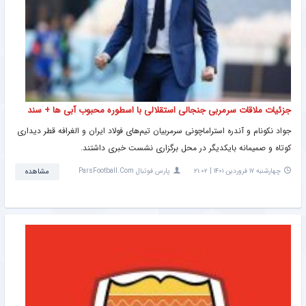
جزئیات ملاقات سرمربی جنجالی استقلالی با اسطوره محبوب آبی ها + سند
جواد نکونام و آندره استراماچونی سرمربیان تیم‌های فولاد ایران و الغرافه قطر دیداری
کوتاه و صمیمانه بایکدیگر در محل برگزاری نشست خبری داشتند.
چهارشنبه ۱۷ فروردین ۱۴۰۱ | ۲۱:۰۲
پارس فوتبال ParsFootball.Com
مشاهده