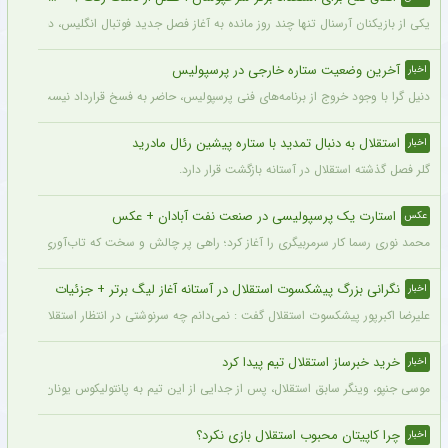
یکی از بازیکنان آرسنال تنها چند روز مانده به آغاز فصل جدید فوتبال انگلیس، دچار مصد
آخرین وضعیت ستاره خارجی در پرسپولیس
اخبار
دنیل گرا با وجود خروج از برنامه‌های فنی پرسپولیس، حاضر به فسخ قرارداد نیست. مدیران
استقلال به دنبال تمدید با ستاره پیشین رئال مادرید
اخبار
گلر فصل گذشته استقلال در آستانه بازگشت قرار دارد.
استارت یک پرسپولیسی در صنعت نفت آبادان + عکس
عکس
محمد نوری رسما کار سرمربیگری را آغاز کرد؛ راهی پر چالش و سخت که تاب‌آوری بالایی را 
نگرانی بزرگ پیشکسوت استقلال در آستانه آغاز لیگ برتر + جزئیات
اخبار
علیرضا اکبرپور پیشکسوت استقلال گفت : نمی‌دانم چه سرنوشتی در انتظار استقلال است، 
خرید خبرساز استقلال تیم پیدا کرد
اخبار
موسی جنپو، وینگر سابق استقلال، پس از جدایی از این تیم به پانتولیکوس یونان ملحق ش
چرا کاپیتان محبوب استقلال بازی نکرد؟
اخبار