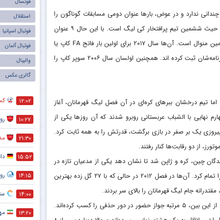
فوتسال
تیم‌ پرس
 چندانی ندارد و در عوض، بارها عنوان دومی مسابقات گوناگون را
استقلال
لیونل م
تصاحب کرده است. در کی لیگ آن‌ها موفق به کسب دو قهرمانی شده و از این حیث ششمین تیم پرافتخار کی لیگ است. با این حال ۹ عنوان
فوتبال اسپانیا
نایب قهرمانی در لیگ، آن‌ها رکورددار کرده است! در جام حذفی نیز اوضاع به همین منوال است. آن‌ها سال ۲۰۱۷ برای اولین بار فاتح FA کاپ یا
یوونتوس
فوتبال آلمان
همان حذفی کره جنوبی شدند، اما پیش از آن، سه عنوان نایب قهرمانی را در کارنامه‌شان ثبت کرده اند. همچنین اولسان سال ۲۰۰۶ سوپر کاپ را
تیم ملی 
والیبال
گالری عکس
سپاهان
علی کری
کس
۱۲:۰۲
را می‌شناخت اما تیم درخشان ببرهای کره‌ای در آن فصل لیگ قهرمانان، آغاز
سردار آز
رم نهایی با الشباب عربستانی روبرو شدند که آن روزها یکی از
رو
۱۰:۲۷
تراکتورس
‌رفت اما اولسان با ۶ گل در دیدار رفت و پیروزی یک بر صفر در بازی برگشت، قدرتش را به همه ثابت کرد.
مد
۲۱:۳۰
کریستیانو
رز، از دو رقابت‌ها کنار رفتند.
دا
۱۵:۵۲
دگان چین، کره و ژاپن شد تا نشان دهد یکی از مدعیان تازه در
رو
۱۴:۱۵
فوتبال آسیا متولد شده است. بعد از ۶ سال انتظار، اولسان قصه ناتمام در آسیا را تمام کرد. آن‌ها در فصل ۲۰۱۲ در حالی که با ۲۷ گل زده بهترین
 مقتدرانه جام لیگ قهرمانان را بالای سر بردند.
ستا
۱۴:۰۰
با فرمت جدید حضور داشته که از این بین، ۵ مرتبه جواز حضور در دور حذفی را کسب کرده‌اند.
مه
۱۳:۲۰