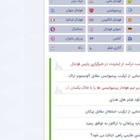
فوتبال ملی
لیگ برتر
پولیس
پرسپولیس
فوتبال جهان
سی
فوتبال انگلیس
فوتبال ایتالیا
منهای فوتبال
بسکتبال
فوتبال ایران
کشتی
ورزش بانوان
گالری فیلم
دکه
می
ب درآمد از اینترنت در خبرگزاری پارس فوتبال
مون
نمایی از ترکیب پرسپولیس‌ مقابل آلومینیوم اراک
ازی
یر تیم هوادار پرسپولیسی ها را با خاک یکسان کرد
 رونالدو
نلود فیلم های هندی
نمایی از ترکیب استقلال مقابل پیکان
ره پرتغالی با تراکتور به توافق رسید
دی طارمی راهی ایتالیا می شود؟