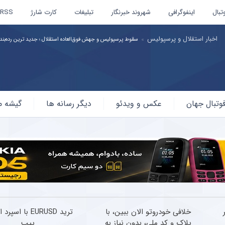
تبال
اینفوگرافی
شهروند خبرنگار
تبلیغات
کارت شارژ
RSS
اخبار لژیونرها
ستاره محبوب هواداران پرسپولیس غایب بزرگ لیگ قهرمانان آسیا + سند
وتبال جهان
عکس و ویدئو
دیگر رسانه ها
گیشه م
ر
خلافی خودروتو الان ببین، با
ترید EURUSD با اسپ
پلاک و کد ملی، بدون نیاز به
پیپ