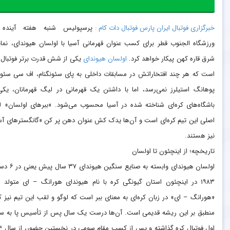
خبرگزاری فوتبال ایران پارس فوتبال دات کام :
پرسپولیس شنبه هفته آینده 
ورزشگاه الجنوب قطر برای کسب عنوان قهرمانی آسیا با اولسان هیوندای، نمای
شرق قاره کهن پیکار خواهد کرد.
اولسان هیوندای
یکی از شش قدرت برتر فوتبال 
است که هر چند افتخاراتش در مسابقات داخلی به پای سئونگنام، اف سی سئو
پوهانگ استیلرز نمی‌رسد، اما با داشتن یک قهرمانی در لیگ قهرمانان، یکی
باشگاه‌های کره‌ای شناخته شده در آسیا محسوب می‌شود. «ببرهای اولسان» 
اصلی این تیم کره‌ای است و آن‌ها یدک کش عنوان دهن پر کن «گانگسترهای آس
نیز هستند.
تاریخچه؛ از اینچئون تا اولسان
اولسان هیوندای وابسته به صنایع سنگی
۱۹۸۳ در اینچئون استان گیونگی کره با نام هیوندای هورانگ – ای متولد 
«هورانگ – ای» در زبان کره‌ای به معنای ببر است که لوگو و لقب این تیم نیز کام
منطبق بر این ریشه قدیمی است. آن‌ها درست یک سال پس از تأسیس پا به 
اول فوتبال کر