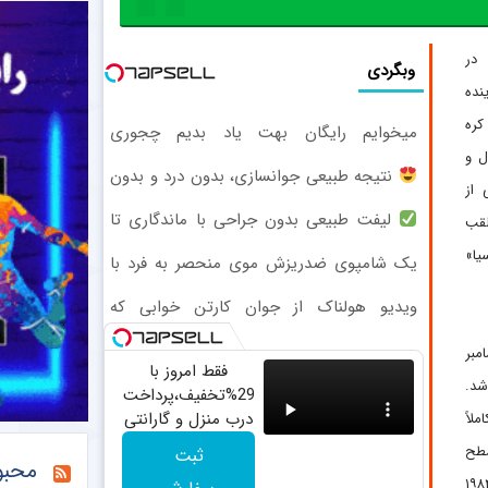
در
وبگردی
نده
کره
میخوایم رایگان بهت یاد بدیم چجوری
پولدارشی! باور نداری امتحانش مجانیه
ل و
نتیجه‌ طبیعی جوانسازی، بدون درد و بدون
 از
دوره نقاهت؛ مشاوره رایگان
لیفت طبیعی بدون جراحی با ماندگاری تا
لقب
۲۴ ماه
یا»
یک شامپوی ضدریزش موی منحصر به فرد با
45%تخفیف!
ویدیو هولناک از جوان کارتن خوابی که
میلیاردر شد. آموزش رایگان
ن هیوندای ۳۷ سال پیش یعنی در ۶ دسامبر
فقط امروز با
شد.
29%تخفیف،پرداخت
درب منزل و گارانتی
لاً
تعویض چراغ 40
سطح
ثبت
محبو
وات بخر
ه گذاشته و پس از کسب مقام سومی در نخستین حضور، از سال ۱۹۸۴