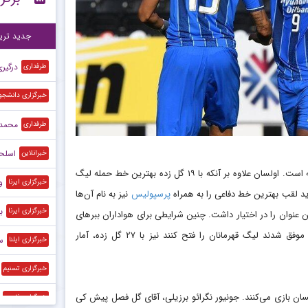
برخ
۲۲:۲۰
جدید تری
درگیر
طرفداری
خبرگزاری دانشجو
محمد 
طرفداری
اسلحه
خبرانلاین
یکی از نکات قابل توجه نماینده پرقدرت کره، آمار بی‌نظیر این تیم در دفاع و حمله است. اولسان علاوه بر آنکه با ۱۹ گل زده بهترین خط حمله لیگ
و
خبرگزاری ایرنا
پرسپولیس
نیز به نام آن‌ها
ب
خبرگزاری ایرنا
ایی ۶ گل خورده این عنوان را در اختیار داشت. چنین شرایطی برای هواداران ببرهای
کره‌ای، یادآور فصل ۲۰۱۲ و ایستادن بر بام آسیا است. آن‌ها در سال ۲۰۱۲ که موفق شدند لیگ قهرمانان را فتح کنند نیز با ۲۷ گل زده، آمار
س
خبرگزاری ایلنا
خبرگزاری تسنیم
ن بازی می‌کنند. جونیور نگرائو برزیلی، آقای گل فصل پیش کی
خبرگزاری فارس