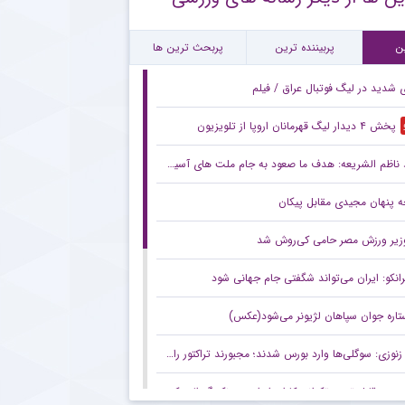
ورد جالب یحیی گل محمدی با سرمربی تیم ملی در حاشیه بازی پرسپولیس
ن
پربیننده ترین
پربحث ترین ها
ی شدید در لیگ فوتبال عراق / فیلم
پخش ۴ دیدار لیگ قهرمانان اروپا از تلویزیون
ناظم الشریعه: هدف ما صعود به جام ملت های آسیا است
 پنهان مجیدی مقابل پیکان
زیر ورزش مصر حامی کی‌روش شد
رانکو: ایران می‌تواند شگفتی جام جهانی شود
تاره جوان سپاهان لژیونر می‌شود(عکس)
زنوزی: سوگلی‌ها وارد بورس شدند؛ مجبورند تراکتور را هم به بورس ببرند/ بدهی‌های ما کمتر از ۲ میلیارد تومان است
صعود قابل توجه تکواندوکاران ایران در رنکینگ المپیکی/ کیانی و میرحسینی در جمع ۲۰ تکواندوکار برتر جهان