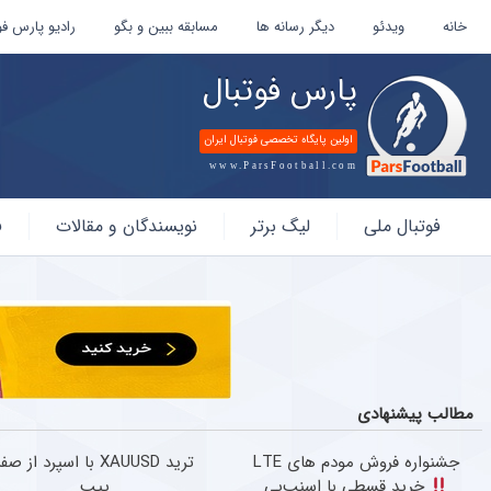
خانه
ویدئو
دیگر رسانه ها
مسابقه ببین و بگو
رادیو پارس فو
پارس فوتبال
اولین پایگاه تخصصی فوتبال ایران
www.ParsFootball.com
پارس
فوتبال ملی
لیگ برتر
نویسندگان و مقالات
ف
فوتبال
مطالب پیشنهادی
جشنواره فروش مودم های LTE
ترید XAUUSD با اسپرد از صف
خرید قسطی با اسنپ‌پی
پیپ