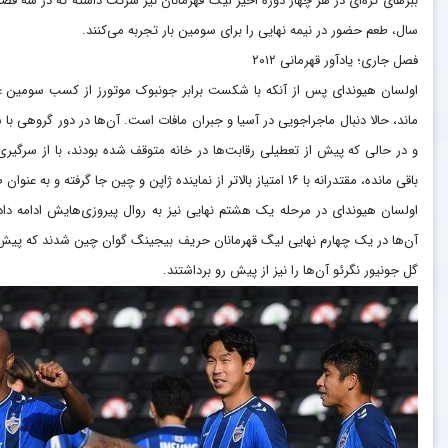
سال، طعم حضور در نیمه نهایی را برای سومین بار تجربه می‌کنند.
فصل جاری؛ یادآور قهرمانی ۲۰۱۲
اولسان هیوندای پس از آنکه با شکست برابر جونبوک موتورز از کسب سومین عنوا
ماند، حالا دنبال ماجراجویی در آسیا و جبران مافات است. آن‌ها در دور گروهی با
و در حالی که پیش از تعطیلی رقابت‌ها در خانه متوقف شده بودند، با از سرگیری د
باقی مانده، مقتدرانه با ۱۶ امتیاز بالاتر از نماینده ژاپن و چین جا گرفته و به عنوان صدرنشین گروه F پا به دور حذفی مسابقات گذاشتند.
اولسان هیوندای در مرحله یک هشتم نهایی نیز به روال پیروزی‌هایش ادامه داد
آن‌ها در یک چهارم نهایی لیگ قهرمانان حریف بیجینگ گوان چین شدند که پیش 
گل جونیور نگرئو آن‌ها را نیز از پیش رو برداشتند.