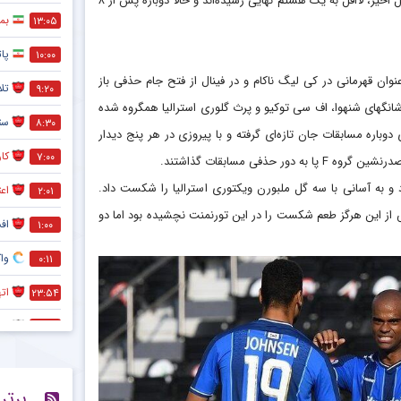
ببرهای کره‌ای در هر چهار دوره اخیر لیگ قهرمانان نیز شرکت داشته که در سه فصل اخیر، لااقل به یک هشتم نهایی رسیده‌اند و حالا دوباره پس از ۸
بمب
۱۳:۰۵
پات
۱۰:۰۰
ن قهرمانی در کی لیگ ناکام و در فینال از فتح جام حذفی باز
تل
۹:۲۰
 شانگهای شنهوا، اف سی توکیو و پرث گلوری استرالیا همگروه شده
ست
۸:۳۰
وباره مسابقات جان تازه‌ای گرفته و با پیروزی در هر پنج دیدار
کا
۷:۰۰
 و به آسانی با سه گل ملبورن ویکتوری استرالیا را شکست داد.
اعت
۲:۰۱
از این هرگز طعم شکست را در این تورنمنت نچشیده بود اما دو
افشا
۱:۰۰
وا
۰:۱۱
ات
۲۳:۵۴
بلوغ
۲۳:۳۶
کا
۲۳:۰۱
برتر
واک
۲۲:۴۹