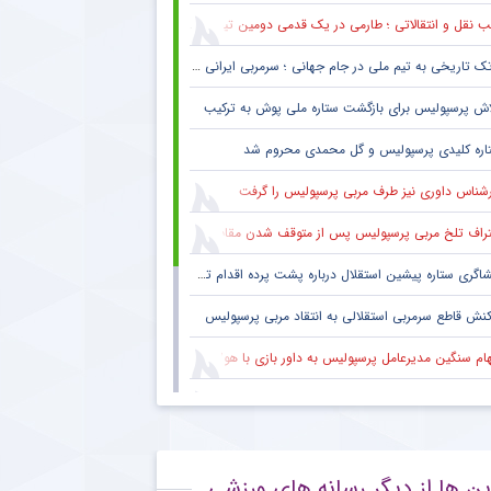
 نقل و انتقالاتی ؛ طارمی در یک قدمی دومین تیم پرافتخار اروپا
ک تاریخی به تیم ملی در جام جهانی ؛ سرمربی ایرانی روی نیمکت آمریکا
اش پرسپولیس برای بازگشت ستاره ملی پوش به ترکیب
اره کلیدی پرسپولیس و گل محمدی محروم شد
رشناس داوری نیز طرف مربی پرسپولیس را گرفت
راف تلخ مربی پرسپولیس پس از متوقف شدن مقابل تیم یک استقلالی
گری ستاره پیشین استقلال درباره پشت پرده اقدام تحریک آمیز خود مقابل هواداران پرسپولیس
کنش قاطع سرمربی استقلالی به انتقاد مربی پرسپولیس
هام سنگین مدیرعامل پرسپولیس به داور بازی با هوادار
 فکری هواداران پرسپولیس پس از پنج قهرمانی لیگ برتر ؛ اتفاقی تاریخی پس از پایان بازی با هوادار
بوس هواداران پرسپولیس پس از تساوی تلخ تکمیل شد
ین ها از دیگر رسانه های ورزشی
نش معنادار ستاره مصدوم پرسپولیس به شانس قهرمانی سرخ ها