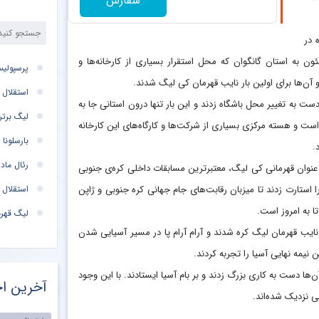
سفارش
 در
اینچئون به استان گانگوان که محل استقرار بسیاری از کارخانه‌ها و
پرسپولی
ن‌ها برای اولین بار نایب قهرمان کی لیگ شدند.
استقلال
وام نداشت و آن‌ها در ابتدا دهه ۹۰ میلادی دوباره دست به تغییر محل باشگاه زدند و این بار تنها درون استانی جا به
لیگ برتر
ست و هسته مرکزی بسیاری از شرکت‌ها و کارگاه‌های این کارخانه
بارسلونا
.
رئال ماد
 بار عنوان قهرمانی کی لیگ، معتبرترین مسابقات داخلی کره‌ی جنوبی
استقلال 
 استارت زدند تا میزبان رقابت‌های جام جهانی کره جنوبی و ژاپن
لیگ قهرم
سال پیاپی نایب قهرمان لیگ کره شدند و آرام آرام پا در مسیر آسیایی شدن
تیم ملی
پرسپولی
هرمانان فصل ۲۰۱۲ اتفاق افتاد. جایی که آن‌ها دست به کاری بزرگ زدند و بر بام آسیا ایستادند. با این وجود
آخرین اخ
مهدی طا
لی نزدیک شده‌اند.
تیم ملی 