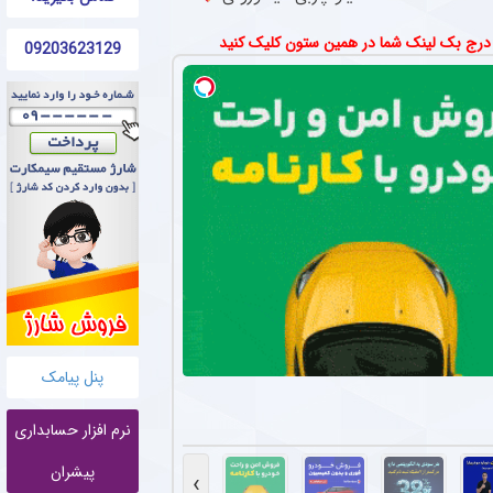
 درج بک لینک شما در همین ستون کلیک کنید
09203623129
پنل پیامک
نرم افزار حسابداری
پیشران
›