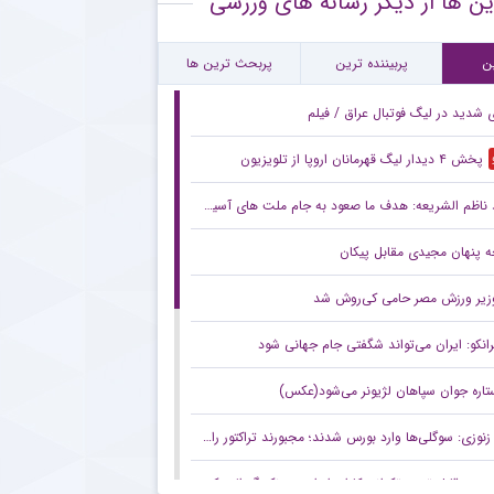
ین ها از دیگر رسانه های ورزشی
ورد جالب یحیی گل محمدی با سرمربی تیم ملی در حاشیه بازی پرسپولیس
ن
پربیننده ترین
پربحث ترین ها
ی شدید در لیگ فوتبال عراق / فیلم
پخش ۴ دیدار لیگ قهرمانان اروپا از تلویزیون
ناظم الشریعه: هدف ما صعود به جام ملت های آسیا است
 پنهان مجیدی مقابل پیکان
زیر ورزش مصر حامی کی‌روش شد
رانکو: ایران می‌تواند شگفتی جام جهانی شود
تاره جوان سپاهان لژیونر می‌شود(عکس)
زنوزی: سوگلی‌ها وارد بورس شدند؛ مجبورند تراکتور را هم به بورس ببرند/ بدهی‌های ما کمتر از ۲ میلیارد تومان است
صعود قابل توجه تکواندوکاران ایران در رنکینگ المپیکی/ کیانی و میرحسینی در جمع ۲۰ تکواندوکار برتر جهان