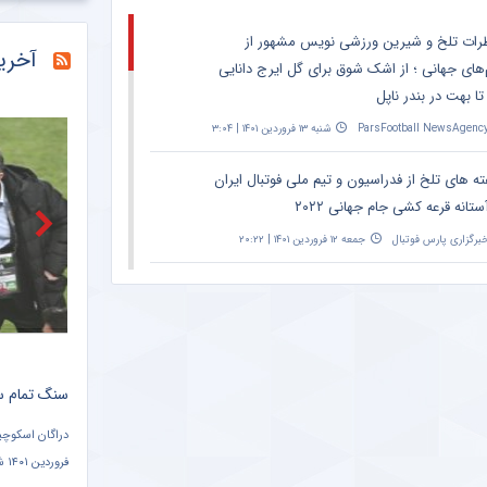
خبرگزاری فارس
رات تلخ و شیرین ورزشی نویس مشهور از
آخری
‌های جهانی ؛ از اشک شوق برای گل ایرج دانایی
خبرگزاری میزان
تا بهت در بندر ناپل
خبرگزاری دانشجو
ParsFootball NewsAgenc
شنبه ۱۳ فروردین ۱۴۰۱ | ۳:۰۴
ببینید |
خبرانلاین
ته های تلخ از فدراسیون و تیم ملی فوتبال ایران
ستانه قرعه کشی جام جهانی ۲۰۲۲
حضور دژ
طرفداری
برگزاری پارس فوتبال
جمعه ۱۲ فروردین ۱۴۰۱ | ۲۰:۲۲
تازه‌ ت
طرفداری
نش معنادار ورزشی نویس مشهور به تلخ ترین
ق این هفته فوتبال
ParsFootball NewsAgenc
شنبه ۶ فروردین ۱۴۰۱ | ۱۰:۵۲
د
واکنش ستاره هوادار به درگیری های دیدار با پرسپولیس + سند
سنگ تمام س
ه تند ورزشی نویس مشهور به دراگان اسکوچیچ
از باخت تیم ملی در سئول
معین عباسیان در خصوص دیدار هوادار مقابل پرسپولیس اظهار داشت: به هر حال
ParsFootball NewsAgenc
جمعه ۵ فروردین ۱۴۰۱ | ۰:۲۳
بازی برای هر دو تیم حساس بود. طبیعی بود که بازی جنجالی شود ولی باز هم خدا
فر