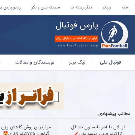
خانه
ویدئو
دیگر رسانه ها
مسابقه ببین و بگو
رادیو پارس فو
پارس فوتبال
اولین پایگاه تخصصی فوتبال ایران
www.ParsFootball.com
پارس
فوتبال ملی
لیگ برتر
نویسندگان و مقالات
ف
فوتبال
مطالب پیشنهادی
از الان تا آخر تابستون حداقل
موثرترین روش کاهش وزن
12کیلو چربی میسوزونی
گیاهی! 5تا۷کیلو لاغری