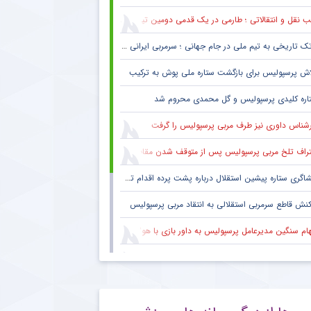
 نقل و انتقالاتی ؛ طارمی در یک قدمی دومین تیم پرافتخار اروپا
ک تاریخی به تیم ملی در جام جهانی ؛ سرمربی ایرانی روی نیمکت آمریکا
اش پرسپولیس برای بازگشت ستاره ملی پوش به ترکیب
اره کلیدی پرسپولیس و گل محمدی محروم شد
رشناس داوری نیز طرف مربی پرسپولیس را گرفت
راف تلخ مربی پرسپولیس پس از متوقف شدن مقابل تیم یک استقلالی
گری ستاره پیشین استقلال درباره پشت پرده اقدام تحریک آمیز خود مقابل هواداران پرسپولیس
کنش قاطع سرمربی استقلالی به انتقاد مربی پرسپولیس
هام سنگین مدیرعامل پرسپولیس به داور بازی با هوادار
 فکری هواداران پرسپولیس پس از پنج قهرمانی لیگ برتر ؛ اتفاقی تاریخی پس از پایان بازی با هوادار
بوس هواداران پرسپولیس پس از تساوی تلخ تکمیل شد
نش معنادار ستاره مصدوم پرسپولیس به شانس قهرمانی سرخ ها