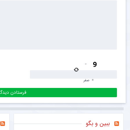
−
=
صفر
ببین و بگو