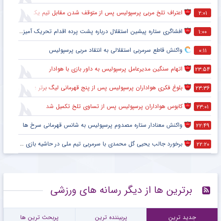
اعتراف تلخ مربی پرسپولیس پس از متوقف شدن مقابل تیم یک استقلالی
۲:۰۱
افشاگری ستاره پیشین استقلال درباره پشت پرده اقدام تحریک آمیز خود مقابل هواداران پرسپولیس
۱:۰۰
واکنش قاطع سرمربی استقلالی به انتقاد مربی پرسپولیس
۰:۱۱
اتهام سنگین مدیرعامل پرسپولیس به داور بازی با هوادار
۲۳:۵۴
بلوغ فکری هواداران پرسپولیس پس از پنج قهرمانی لیگ برتر ؛ اتفاقی تاریخی پس از پایان بازی با هوادار
۲۳:۳۶
کابوس هواداران پرسپولیس پس از تساوی تلخ تکمیل شد
۲۳:۰۱
واکنش معنادار ستاره مصدوم پرسپولیس به شانس قهرمانی سرخ ها
۲۲:۴۹
برخورد جالب یحیی گل محمدی با سرمربی تیم ملی در حاشیه بازی پرسپولیس
۲۲:۲۰
برترین ها از دیگر رسانه های ورزشی
جدید ترین
پربیننده ترین
پربحث ترین ها