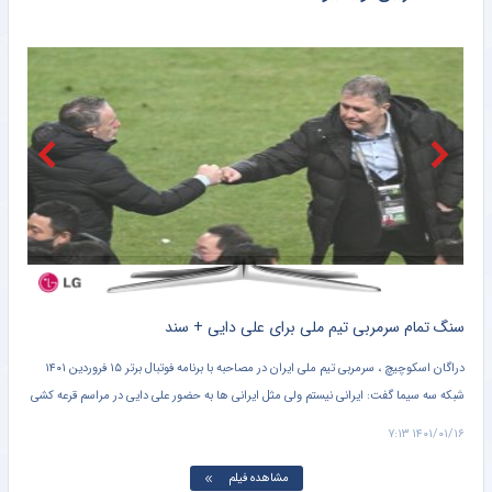
صعود تکواندوکاران ایران در رنکینگ المپیکی/ کیانی و میرحسینی در جمع برترین‌های جهان
خبرگزاری میزان
آخرین رتبه استقلال و پرسپولیس در جهان
خبرگزاری دانشجو
ببینید | کنایه حجت‌الاسلام برمایی به ماجرای راه ندادن بانوان به ورزشگاه امام رضا مشهد
خبرانلاین
حضور دژاگه در تمرینات نساجی؛ زوج اشکان – مسعود شجاعی این بار در مازندران؟
طرفداری
تازه‌ ترین رده‌ بندی تیم‌ های باشگاهی | سقوط پرسپولیس و صعود استقلال
طرفداری
دراگان اسکوچیچ ، سرمربی تیم ملی ایران در مصاحبه با برنامه فوتبال برتر ۱۵ فروردین ۱۴۰۱
دو تیم پرسپولیس تهران و هوادار در هفته بیست و چهارم رقابت های لیگ 
علی دایی در مراسم قرعه کشی
۲۰:۴۵ در ورزشگاه دستگردی به مصاف هم رفتند.
۱۴۰۱/۰۱/۱۵ ۲۲:۴۰
مشاهده فیلم