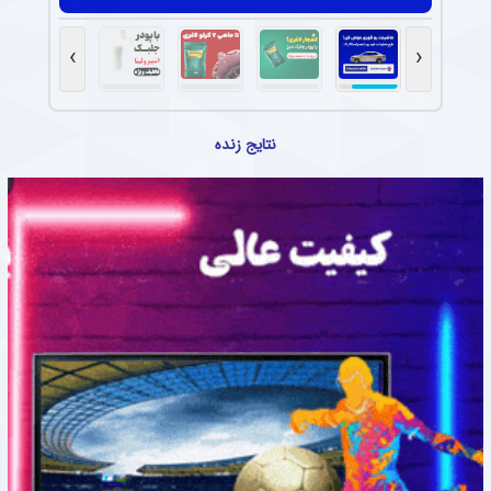
›
‹
نتایج زنده