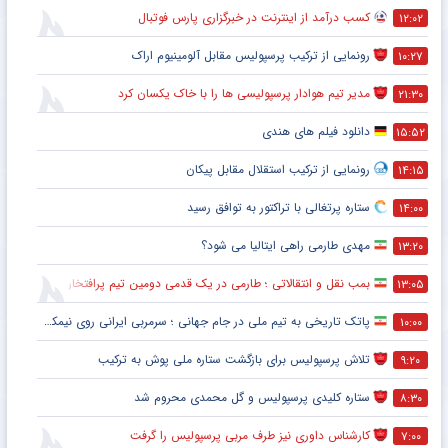
کسب درآمد از اینترنت در خبرگزاری پارس فوتبال
۱۲:۰۲
رونمایی از ترکیب پرسپولیس‌ مقابل آلومینیوم اراک
۱۰:۲۷
مدیر تیم هوادار پرسپولیسی ها را با خاک یکسان کرد
۲۱:۳۰
دانلود فیلم های هندی
۱۵:۵۲
رونمایی از ترکیب استقلال مقابل پیکان
۱۴:۱۵
ستاره پرتغالی با تراکتور به توافق رسید
۱۴:۰۰
مهدی طارمی راهی ایتالیا می شود؟
۱۳:۲۰
بمب نقل و انتقالاتی ؛ طارمی در یک قدمی دومین تیم پرافتخار اروپا
۱۳:۰۵
پاتک تاریخی به تیم ملی در جام جهانی ؛ سرمربی ایرانی روی نیمکت آمریکا
۱۰:۰۰
تلاش پرسپولیس برای بازگشت ستاره ملی پوش به ترکیب
۹:۲۰
ستاره کلیدی پرسپولیس و گل محمدی محروم شد
۸:۳۰
کارشناس داوری نیز طرف مربی پرسپولیس را گرفت
۷:۰۰