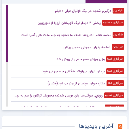
درگیری شدید در لیگ فوتبال عراق / فیلم
طرفداری
پخش ۴ دیدار لیگ قهرمانان اروپا از تلویزیون
خبرگزاری دانشجو
محمد ناظم الشریعه: هدف ما صعود به جام ملت های آسیا است
طرفداری
اسلحه پنهان مجیدی مقابل پیکان
خبرانلاین
وزیر ورزش مصر حامی کی‌روش شد
خبرگزاری ایرنا
برانکو: ایران می‌تواند شگفتی جام جهانی شود
خبرگزاری ایرنا
ستاره جوان سپاهان لژیونر می‌شود(عکس)
خبرگزاری ایلنا
زنوزی: سوگلی‌ها وارد بورس شدند؛ مجبورند تراکتور را هم به بورس ببرند/ بدهی‌های ما کمتر از ۲ میلیارد تومان است
خبرگزاری تسنیم
صعود قابل توجه تکواندوکاران ایران در رنکینگ المپیکی/ کیانی و میرحسینی در جمع ۲۰ تکواندوکار برتر جهان
خبرگزاری فارس
زنوزی: کسی حق ندارد مرا بازخواست کند/ مثل تیم‌های دولتی‌ از جیب مردم هزینه نکردم
خبرگزاری فارس
آخرین ویدیوها