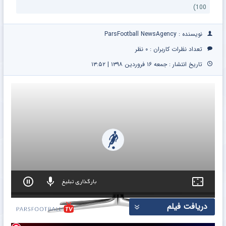
100)
نویسنده : ParsFootball NewsAgency
تعداد نظرات کاربران :
۰ نظر
تاریخ انتشار : جمعه ۱۶ فروردین ۱۳۹۸ | ۱۳:۵۲
بارگذاری تبلیغ
0
دریافت فیلم
seconds
of
0