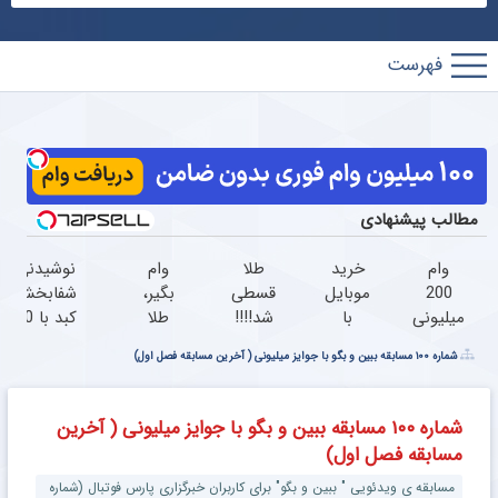
پارس
فوتبال
مطالب پیشنهادی
وام
خرید
طلا
وام
نوشیدنی
200
موبایل
قسطی
بگیر،
شفابخش
میلیونی
با
شد!!!!
طلا
کبد با 10
آبان
اسنپ
بخر
گیاه
شماره ۱۰۰ مسابقه ببین و بگو با جوایز میلیونی ( آخرین مسابقه فصل اول)
تتر.
پی |
تا 100
موثر(تخفیف
همین
در ۴
میلیون
تا امشب)
الان
قسط
وام
شماره ۱۰۰ مسابقه ببین و بگو با جوایز میلیونی ( آخرین
احراز
بدون
فوری
مسابقه فصل اول)
هویت
سود و
بدون
کن!
کارمزد!
ضامن
مسابقه ی ویدئویی " ببین و بگو" برای کاربران خبرگزاری پارس فوتبال (شماره