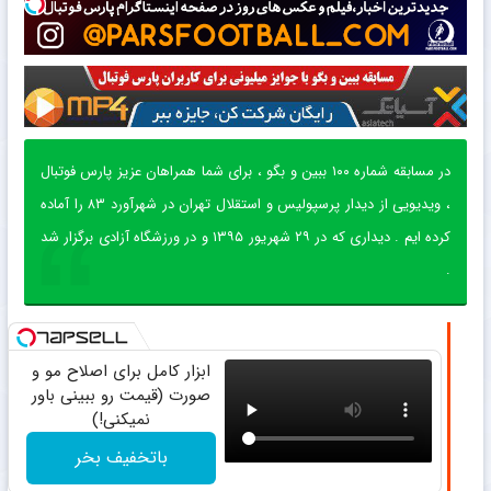
seconds
در مسابقه شماره ۱۰۰ ببین و بگو ، برای شما همراهان عزیز پارس فوتبال
، ویدیویی از دیدار پرسپولیس و استقلال تهران در شهرآورد ۸۳ را آماده
کرده ایم . دیداری که در ۲۹ شهریور ۱۳۹۵ و در ورزشگاه آزادی برگزار شد
.
ابزار کامل برای اصلاح مو و
صورت (قیمت رو ببینی باور
نمیکنی!)
باتخفیف بخر