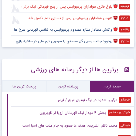
بلوغ فکری هواداران پرسپولیس پس از پنج قهرمانی لیگ برتر ؛ اتفاقی تاریخی پس از پایان بازی با هوادار
۲۳:۳۶
کابوس هواداران پرسپولیس پس از تساوی تلخ تکمیل شد
۲۳:۰۱
واکنش معنادار ستاره مصدوم پرسپولیس به شانس قهرمانی سرخ ها
۲۲:۴۹
برخورد جالب یحیی گل محمدی با سرمربی تیم ملی در حاشیه بازی پرسپولیس
۲۲:۲۰
برترین ها از دیگر رسانه های ورزشی
جدید ترین
پربیننده ترین
پربحث ترین ها
درگیری شدید در لیگ فوتبال عراق / فیلم
طرفداری
پخش ۴ دیدار لیگ قهرمانان اروپا از تلویزیون
خبرگزاری دانشجو
محمد ناظم الشریعه: هدف ما صعود به جام ملت های آسیا است
طرفداری