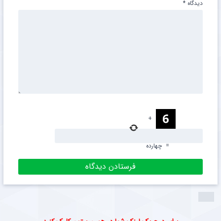
دیدگاه
*
+
=
چهارده