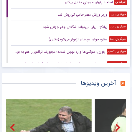
اسلحه پنهان مجیدی مقابل پیکان
خبرانلاین
وزیر ورزش مصر حامی کی‌روش شد
خبرگزاری ایرنا
برانکو: ایران می‌تواند شگفتی جام جهانی شود
خبرگزاری ایرنا
ستاره جوان سپاهان لژیونر می‌شود(عکس)
خبرگزاری ایلنا
زنوزی: سوگلی‌ها وارد بورس شدند؛ مجبورند تراکتور را هم به بورس ببرند/ بدهی‌های ما کمتر از ۲ میلیارد تومان است
خبرگزاری تسنیم
صعود قابل توجه تکواندوکاران ایران در رنکینگ المپیکی/ کیانی و میرحسینی در جمع ۲۰ تکواندوکار برتر جهان
خبرگزاری فارس
زنوزی: کسی حق ندارد مرا بازخواست کند/ مثل تیم‌های دولتی‌ از جیب مردم هزینه نکردم
خبرگزاری فارس
آخرین ویدیوها
صعود تکواندوکاران ایران در رنکینگ المپیکی/ کیانی و میرحسینی در جمع برترین‌های جهان
خبرگزاری میزان
آخرین رتبه استقلال و پرسپولیس در جهان
خبرگزاری دانشجو
ببینید | کنایه حجت‌الاسلام برمایی به ماجرای راه ندادن بانوان به ورزشگاه امام رضا مشهد
خبرانلاین
حضور دژاگه در تمرینات نساجی؛ زوج اشکان – مسعود شجاعی این بار در مازندران؟
طرفداری