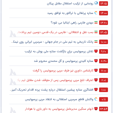
رونمایی از ترکیب استقلال مقابل پیکان
۱۴:۱۵
ستاره پرتغالی با تراکتور به توافق رسید
۱۴:۰۰
مهدی طارمی راهی ایتالیا می شود؟
۱۳:۲۰
بمب نقل و انتقالاتی ؛ طارمی در یک قدمی دومین تیم پرافتخار اروپا
۱۳:۰۵
پاتک تاریخی به تیم ملی در جام جهانی ؛ سرمربی ایرانی روی نیمکت آمریکا
۱۰:۰۰
تلاش پرسپولیس برای بازگشت ستاره ملی پوش به ترکیب
۹:۲۰
ستاره کلیدی پرسپولیس و گل محمدی محروم شد
۸:۳۰
کارشناس داوری نیز طرف مربی پرسپولیس را گرفت
۷:۰۰
اعتراف تلخ مربی پرسپولیس پس از متوقف شدن مقابل تیم یک استقلالی
۲:۰۱
افشاگری ستاره پیشین استقلال درباره پشت پرده اقدام تحریک آمیز خود مقابل هواداران پرسپولیس
۱:۰۰
واکنش قاطع سرمربی استقلالی به انتقاد مربی پرسپولیس
۰:۱۱
اتهام سنگین مدیرعامل پرسپولیس به داور بازی با هوادار
۲۳:۵۴