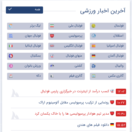
آخرین اخبار ورزشی
همه
فوتسال
فوتبال ملی
لیگ برتر
استقلال
پرسپولیس
فوتبال جهان
فوتبال اسپانیا
فوتبال انگلیس
فوتبال ایتالیا
فوتبال آلمان
منهای فوتبال
بسکتبال
والیبال
کشتی
ورزش بانوان
گالری عکس
گالری فیلم
دکه
کسب درآمد از اینترنت در خبرگزاری پارس فوتبال
۱۲:۰۲
رونمایی از ترکیب پرسپولیس‌ مقابل آلومینیوم اراک
۱۰:۲۷
مدیر تیم هوادار پرسپولیسی ها را با خاک یکسان کرد
۲۱:۳۰
دانلود فیلم های هندی
۱۵:۵۲