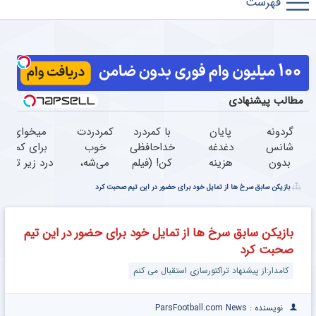
فوتبال
مطالب پیشنهادی
گردونه
پایان
با کمردرد
کمردردت
میخوای
شانس
دغدغه
خداحافظی
خوب
برای کمر
بدون
هزینه
کن! (فیلم
می‌شه،
درد زیر تیغ
پوچ از
های
و ببین ◀
اگر این
جراحی
بازیکن سابق سرخ ها از تمایل خود برای حضور در این تیم صحبت کرد
PS5 تا
دندان
پرسش‌نامه
پرسشنامه
بری؟!
آیفون17
پزشکی
رو پرکن)
رو پر
◗پرسش‌نامه
و بیت
با پک
کنی!!
رو پر کن◖
بازیکن سابق سرخ ها از تمایل خود برای حضور در این تیم
کوین
سفید
صحبت کرد
کننده
خانگی
کامدار:از پیشنهاد تراکتورسازی استقبال می کنم
نویسنده : ParsFootball.com News