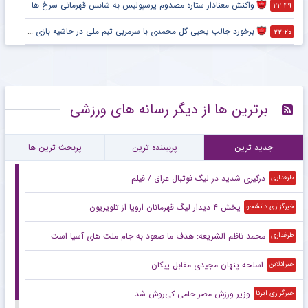
واکنش معنادار ستاره مصدوم پرسپولیس به شانس قهرمانی سرخ ها
۲۲:۴۹
برخورد جالب یحیی گل محمدی با سرمربی تیم ملی در حاشیه بازی پرسپولیس
۲۲:۲۰
برترین ها از دیگر رسانه های ورزشی
جدید ترین
پربیننده ترین
پربحث ترین ها
درگیری شدید در لیگ فوتبال عراق / فیلم
طرفداری
پخش ۴ دیدار لیگ قهرمانان اروپا از تلویزیون
خبرگزاری دانشجو
محمد ناظم الشریعه: هدف ما صعود به جام ملت های آسیا است
طرفداری
اسلحه پنهان مجیدی مقابل پیکان
خبرانلاین
وزیر ورزش مصر حامی کی‌روش شد
خبرگزاری ایرنا