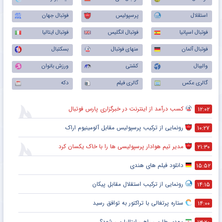
تیم‌ پرسپولیس
استقلال
پرسپولیس
فوتبال جهان
لیونل مسی
فوتبال اسپانیا
فوتبال انگلیس
فوتبال ایتالیا
یوونتوس
فوتبال آلمان
منهای فوتبال
بسکتبال
تیم ملی فوتبال ایران
والیبال
کشتی
ورزش بانوان
سپاهان
گالری عکس
گالری فیلم
دکه
علی کریمی
سردار آزمون
کسب درآمد از اینترنت در خبرگزاری پارس فوتبال
۱۲:۰۲
تراکتورسازی
رونمایی از ترکیب پرسپولیس‌ مقابل آلومینیوم اراک
۱۰:۲۷
کریستیانو رونالدو
مدیر تیم هوادار پرسپولیسی ها را با خاک یکسان کرد
۲۱:۳۰
دانلود فیلم های هندی
۱۵:۵۲
رونمایی از ترکیب استقلال مقابل پیکان
۱۴:۱۵
ستاره پرتغالی با تراکتور به توافق رسید
۱۴:۰۰
مهدی طارمی راهی ایتالیا می شود؟