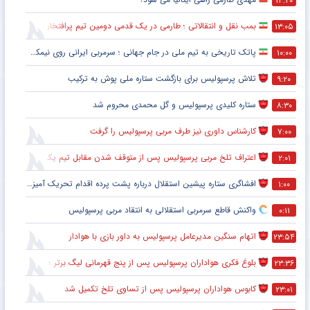
۱۳:۲۰
بمب نقل و انتقالاتی ؛ طارمی در یک قدمی دومین تیم پرافتخار اروپا
۱۳:۰۵
پاتک تاریخی به تیم ملی در جام جهانی ؛ سرمربی ایرانی روی نیمکت آمریکا
۱۰:۰۰
تلاش پرسپولیس برای بازگشت ستاره ملی پوش به ترکیب
۹:۲۰
ستاره کلیدی پرسپولیس و گل محمدی محروم شد
۸:۳۰
کارشناس داوری نیز طرف مربی پرسپولیس را گرفت
۷:۰۰
اعتراف تلخ مربی پرسپولیس پس از متوقف شدن مقابل تیم یک استقلالی
۲:۰۱
افشاگری ستاره پیشین استقلال درباره پشت پرده اقدام تحریک آمیز خود مقابل هواداران پرسپولیس
۱:۰۰
واکنش قاطع سرمربی استقلالی به انتقاد مربی پرسپولیس
۰:۱۱
اتهام سنگین مدیرعامل پرسپولیس به داور بازی با هوادار
۲۳:۵۴
بلوغ فکری هواداران پرسپولیس پس از پنج قهرمانی لیگ برتر ؛ اتفاقی تاریخی پس از پایان بازی با هوادار
۲۳:۳۶
کابوس هواداران پرسپولیس پس از تساوی تلخ تکمیل شد
۲۳:۰۱