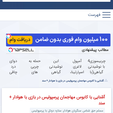
پارس
فوتبال
مطالب پیشنهادی
چربیسوزی24ساعته
آمپول
این
حمله به
دوای
با نوشیدنی
لاغری
نوشیدنی
چربی
درد
گیاهی(با
اسپارتینا،
گیاهی
های
چاقی
مجوز
ا میلیون
مثل
مزاحم
این
آشنایی با کابوس مهاجمان پرسپولیس در بازی با هوادار + سند
بهداشت)
تومان
اسید
بدن با
نوشیدنی
ارزان‌تر از
چربی
یک
گیاهیه
همه‌جا!
هارو
نوشیدنی
آشنایی با کابوس مهاجمان پرسپولیس در بازی با هوادار +
میسوزنه
گیاهی
سند
خرید
60%تخفیف
با
مسلم حق شناس سنگربان هوادار، ستاره‌‌ دوئل با پرسپولیس