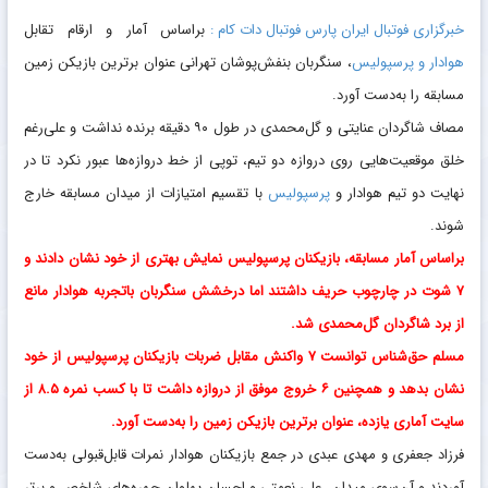
خبرگزاری فوتبال ایران پارس فوتبال دات کام :
براساس آمار و ارقام تقابل
هوادار و پرسپولیس
، سنگربان بنفش‌پوشان تهرانی عنوان برترین بازیکن زمین
مسابقه را به‌دست آورد.
مصاف شاگردان عنایتی و گل‌محمدی در طول ۹۰ دقیقه برنده نداشت و علی‌رغم
خلق موقعیت‌هایی روی دروازه دو تیم، توپی از خط دروازه‌ها عبور نکرد تا در
نهایت دو تیم هوادار و
پرسپولیس
با تقسیم امتیازات از میدان مسابقه خارج
شوند.
براساس آمار مسابقه، بازیکنان پرسپولیس نمایش بهتری از خود نشان دادند و
۷ شوت در چارچوب حریف داشتند اما درخشش سنگربان باتجربه‌‌ هوادار مانع
از برد شاگردان گل‌محمدی شد.
مسلم حق‌شناس توانست ۷ واکنش ‌مقابل ضربات بازیکنان پرسپولیس از خود
نشان بدهد و همچنین ۶ خروج موفق از دروازه داشت تا با کسب نمره‌‌ ۸.۵ از
سایت آماری یازده، عنوان برترین بازیکن زمین را به‌دست آورد.
فرزاد جعفری و مهدی عبدی در جمع بازیکنان هوادار نمرات قابل‌قبولی به‌دست
آوردند و آن‌سوی میدان، علی نعمتی و احسان پهلوان چهره‌های شاخص و برتر