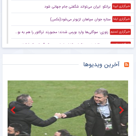
برانکو: ایران می‌تواند شگفتی جام جهانی شود
خبرگزاری ایرنا
ستاره جوان سپاهان لژیونر می‌شود(عکس)
خبرگزاری ایلنا
زنوزی: سوگلی‌ها وارد بورس شدند؛ مجبورند تراکتور را هم به بورس ببرند/ بدهی‌های ما کمتر از ۲ میلیارد تومان است
خبرگزاری تسنیم
صعود قابل توجه تکواندوکاران ایران در رنکینگ المپیکی/ کیانی و میرحسینی در جمع ۲۰ تکواندوکار برتر جهان
خبرگزاری فارس
زنوزی: کسی حق ندارد مرا بازخواست کند/ مثل تیم‌های دولتی‌ از جیب مردم هزینه نکردم
خبرگزاری فارس
آخرین ویدیوها
صعود تکواندوکاران ایران در رنکینگ المپیکی/ کیانی و میرحسینی در جمع برترین‌های جهان
خبرگزاری میزان
آخرین رتبه استقلال و پرسپولیس در جهان
خبرگزاری دانشجو
ببینید | کنایه حجت‌الاسلام برمایی به ماجرای راه ندادن بانوان به ورزشگاه امام رضا مشهد
خبرانلاین
حضور دژاگه در تمرینات نساجی؛ زوج اشکان – مسعود شجاعی این بار در مازندران؟
طرفداری
تازه‌ ترین رده‌ بندی تیم‌ های باشگاهی | سقوط پرسپولیس و صعود استقلال
طرفداری