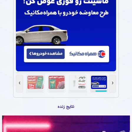
›
‹
نتایج زنده