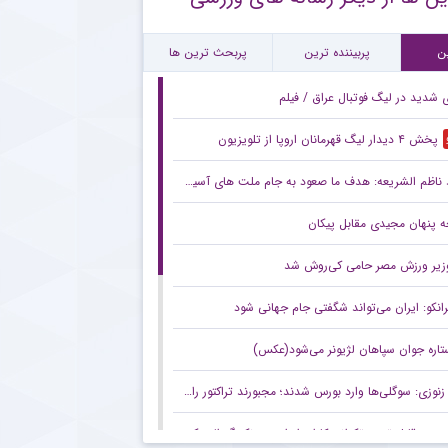
ورد جالب یحیی گل محمدی با سرمربی تیم ملی در حاشیه بازی پرسپولیس
ن
پربیننده ترین
پربحث ترین ها
ی شدید در لیگ فوتبال عراق / فیلم
پخش ۴ دیدار لیگ قهرمانان اروپا از تلویزیون
ناظم الشریعه: هدف ما صعود به جام ملت های آسیا است
 پنهان مجیدی مقابل پیکان
زیر ورزش مصر حامی کی‌روش شد
رانکو: ایران می‌تواند شگفتی جام جهانی شود
تاره جوان سپاهان لژیونر می‌شود(عکس)
زنوزی: سوگلی‌ها وارد بورس شدند؛ مجبورند تراکتور را هم به بورس ببرند/ بدهی‌های ما کمتر از ۲ میلیارد تومان است
صعود قابل توجه تکواندوکاران ایران در رنکینگ المپیکی/ کیانی و میرحسینی در جمع ۲۰ تکواندوکار برتر جهان