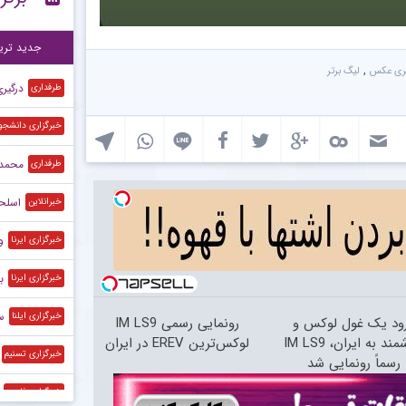
برخ
۲۲:۲۰
جدید تری
,
لری عکس
لیگ برتر
درگیر
طرفداری
خبرگزاری دانشجو
محمد 
طرفداری
اسلحه
خبرانلاین
و
خبرگزاری ایرنا
ب
خبرگزاری ایرنا
س
خبرگزاری ایلنا
ود یک غول لوکس و
رونمایی رسمی IM LS9
هوشمند به ایران، IM LS9
لوکس‌ترین EREV در ایران
خبرگزاری تسنیم
رسماً رونمایی شد
خبرگزاری فارس