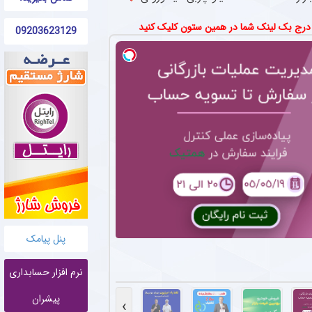
 درج بک لینک شما در همین ستون کلیک کنید
09203623129
پنل پیامک
وی طبیعی با جدیدترین متدها و مشاوره
رایگان
نرم افزار حسابداری
پیشران
›