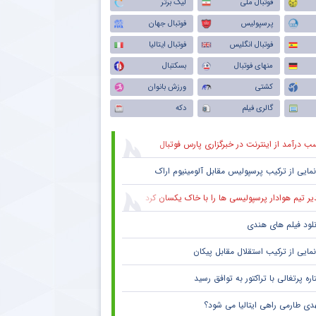
فوتبال ملی
لیگ برتر
پولیس
پرسپولیس
فوتبال جهان
سی
فوتبال انگلیس
فوتبال ایتالیا
منهای فوتبال
بسکتبال
فوتبال ایران
کشتی
ورزش بانوان
گالری فیلم
دکه
می
ب درآمد از اینترنت در خبرگزاری پارس فوتبال
مون
نمایی از ترکیب پرسپولیس‌ مقابل آلومینیوم اراک
ازی
یر تیم هوادار پرسپولیسی ها را با خاک یکسان کرد
 رونالدو
نلود فیلم های هندی
نمایی از ترکیب استقلال مقابل پیکان
ره پرتغالی با تراکتور به توافق رسید
دی طارمی راهی ایتالیا می شود؟