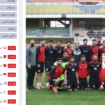
فوتسال
تیم‌ پرس
استقلال
لیونل م
فوتبال اسپانیا
یوونتوس
فوتبال آلمان
تیم ملی 
والیبال
گالری عکس
سپاهان
علی کری
کس
۱۲:۰۲
سردار آز
رو
۱۰:۲۷
تراکتورس
مد
۲۱:۳۰
کریستیانو
دا
۱۵:۵۲
رو
۱۴:۱۵
ستا
۱۴:۰۰
مه
۱۳:۲۰