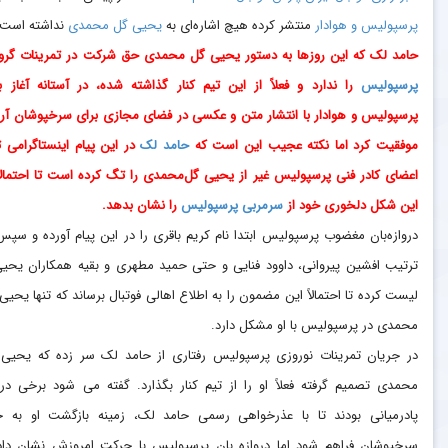
پرسپولیس و هوادار
منتشر کرده هیچ اشاره‌ای به
یحیی گل محمدی
نداشته است.
حامد لک که این روزها به دستور یحیی گل محمدی حق شرکت در تمرینات گر
پرسپولیس
را ندارد و فعلاً از این تیم کنار گذاشته شده، در آستانه آغاز ب
پرسپولیس و هوادار با انتشار متن و عکسی در فضای مجازی برای سرخپوشان آر
موفقیت کرد اما نکته عجیب این است که
حامد لک
در این پیام اینستاگرامی ت
اعضای کادر فنی پرسپولیس غیر از یحیی گل‌محمدی را تگ کرده است تا احتمالاً
این شکل دلخوری خود از
سرمربی پرسپولیس
را نشان بدهد.
دروازه‌بان مغضوب پرسپولیس ابتدا نام کریم باقری را در این پیام آورده و سپس
ترتیب افشین پیروانی، داوود فنایی و حتی حمید مطهری و بقیه همکاران یحیی
لیست کرده تا احتمالاً این مضمون را به اطلاع اهالی فوتبال برساند که تنها یحیی
محمدی در پرسپولیس با او مشکل دارد.
در جریان تمرینات نوروزی پرسپولیس رفتاری از حامد لک سر زده که یحیی
محمدی تصمیم گرفته فعلاً او را از تیم کنار بگذارد. گفته می شود برخی در
پادرمیانی بودند تا با عذرخواهی رسمی حامد لک، زمینه بازگشت او به 
سرخپوشان فراهم شود اما دروازه بان پرسپولیس با حرکت امروزش نشان داد