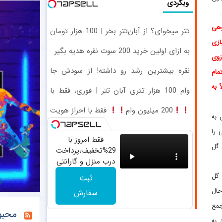
وبگردی
وهی
تتر میخوای؟ از آبان‌تتر بخر | 100 هزار تومان
هم جایزه بگیر
ازی
به ازای اولین خرید 200 سوت نقره هدیه بگیر
زوی
نقره بیشترین رشد رو داشته! از سودش جا
مام
نمون
 به
وام 100 هزار تتری آبان تتر | فوری، فقط با
احراز هویت
200 میلیون وام
فقط با احراز هویت
 به
 را
فقط امروز با
 گل
29%تخفیف،پرداخت
درب منزل و گارانتی
تعویض چراغ 40
 گل
ثبت
وات بخر
حال
سفارش
جمع
محبو
 به