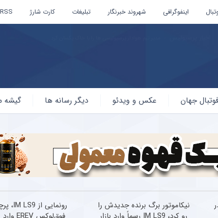
تبال
اینفوگرافی
شهروند خبرنگار
تبلیغات
کارت شارژ
RSS
اخبار استقلال و پرسپولیس
سقوط پرسپولیس و جهش فوق‌العاده استقلال ؛ جدید ترین رده‌بن
وتبال جهان
عکس و ویدئو
دیگر رسانه ها
گیشه م
بلند EREV در
نیکاموتور برگ برنده جدیدش را
رونمایی از LS9
رو کرد، IM LS9 رسماً وارد بازار
فوق‌لوکس EREV و