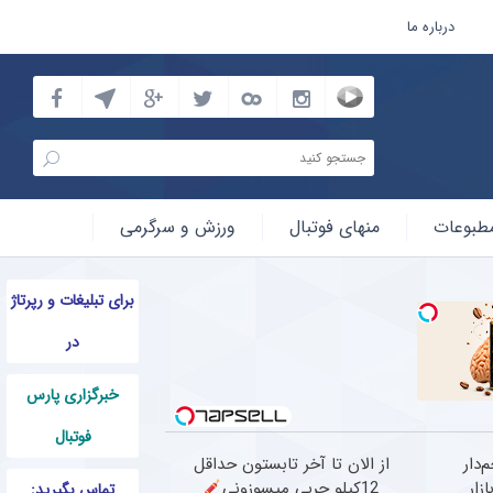
درباره ما
دی بهترین باشگاه های جهان + سند
طبوعات
منهای فوتبال
ورزش و سرگرمی
برای تبلیغات و رپرتاژ
در
خبرگزاری پارس
فوتبال
IM ، پرچم‌دار
از الان تا آخر تابستون حداقل
ارد بازار
12کیلو چربی میسوزونی
تماس بگیرید: