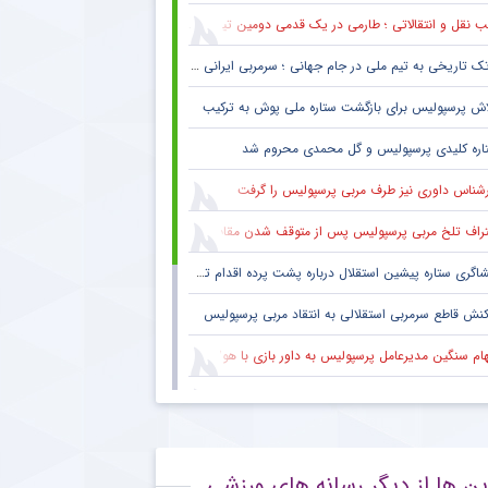
 نقل و انتقالاتی ؛ طارمی در یک قدمی دومین تیم پرافتخار اروپا
ک تاریخی به تیم ملی در جام جهانی ؛ سرمربی ایرانی روی نیمکت آمریکا
اش پرسپولیس برای بازگشت ستاره ملی پوش به ترکیب
اره کلیدی پرسپولیس و گل محمدی محروم شد
رشناس داوری نیز طرف مربی پرسپولیس را گرفت
راف تلخ مربی پرسپولیس پس از متوقف شدن مقابل تیم یک استقلالی
گری ستاره پیشین استقلال درباره پشت پرده اقدام تحریک آمیز خود مقابل هواداران پرسپولیس
کنش قاطع سرمربی استقلالی به انتقاد مربی پرسپولیس
هام سنگین مدیرعامل پرسپولیس به داور بازی با هوادار
 فکری هواداران پرسپولیس پس از پنج قهرمانی لیگ برتر ؛ اتفاقی تاریخی پس از پایان بازی با هوادار
بوس هواداران پرسپولیس پس از تساوی تلخ تکمیل شد
ین ها از دیگر رسانه های ورزشی
نش معنادار ستاره مصدوم پرسپولیس به شانس قهرمانی سرخ ها