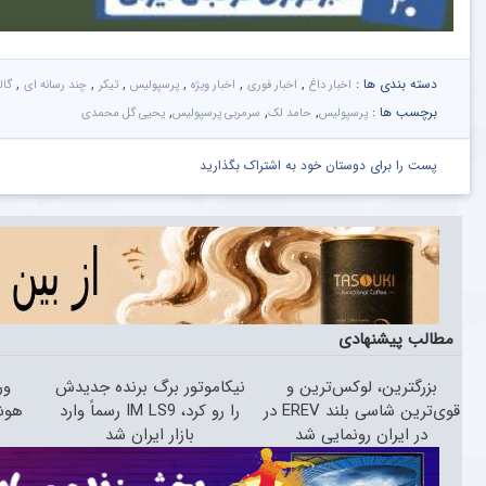
دسته بندی ها :
,
,
,
,
,
,
اخبار داغ
اخبار فوری
اخبار ویژه
پرسپولیس
تیکر
چند رسانه ای
گا
برچسب ها :
,
,
,
پرسپولیس
حامد لک
سرمربی پرسپولیس
یحیی گل محمدی
پست را برای دوستان خود به اشتراک بگذارید
مطالب پیشنهادی
بزرگترین، لوکس‌ترین و
نیکاموتور برگ برنده جدیدش
ور
قوی‌ترین شاسی بلند EREV در
را رو کرد، IM LS9 رسماً وارد
در ایران رونمایی شد
بازار ایران شد