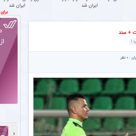
ایران شد
ایران شد
برای
ت + سند
 !
ران :
۰ نظر
کاشت م
‹