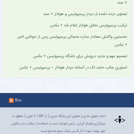
+ سند
تصاویر دیده نشده از دیدار پرسپولیس و هوادار + سند
ترکیب پرسپولیس مقابل هوادار اعلام شد + عکس
نخستین واکنش معنادار ستاره جنجالی پرسپولیس پس از حواشی اخیر
+ عکس
تصمیم مهم و جدید درویش برای باشگاه پرسپولیس + عکس
استوری جالب حامد لک در آستانه دیدار هوادار – پرسپولیس + عکس
Rss
تمام حقوق مادی و معنوی این پایگاه خبری ( از 1381 تا کنون ) متعلق به
خبرگزاری فوتبال ایران ، پارس فوتبال است و استفاده از مطالب بنا بر قانون
حق مولف تنها با ذکر آدرس لینک منبع بلامانع است.