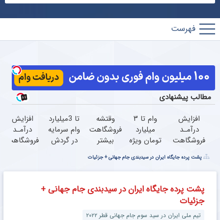
پارس
فوتبال
مطالب پیشنهادی
افزایش
وام تا ۳
وقتشه
تا 3میلیارد
افزایش
درآمـد
میلیارد
فروشگاهت
وام سرمایه
درآمـد
فروشگاهت
تومان ویژه
بیشتر
در گردش
فروشگاهت
رو تضمین
صاحبان
بفروشه (
فروشندگان
رو تضمین
پشت پرده جایگاه ایران در سیدبندی جام جهانی + جزئیات
کن «
فروشگاه‌های
همین الان
=>
کن
فروشگاهت
آنلاین و
ثبت نام
فروشگاهت
رو ثبت
حضوری
کن )
رو ثبت
پشت پرده جایگاه ایران در سیدبندی جام جهانی +
کن »
کن
جزئیات
تیم ملی ایران در سید سوم جام جهانی قطر ۲۰۲۲