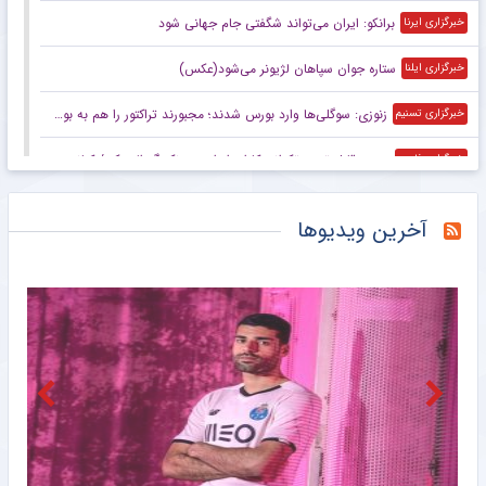
برانکو: ایران می‌تواند شگفتی جام جهانی شود
خبرگزاری ایرنا
ستاره جوان سپاهان لژیونر می‌شود(عکس)
خبرگزاری ایلنا
زنوزی: سوگلی‌ها وارد بورس شدند؛ مجبورند تراکتور را هم به بورس ببرند/ بدهی‌های ما کمتر از ۲ میلیارد تومان است
خبرگزاری تسنیم
صعود قابل توجه تکواندوکاران ایران در رنکینگ المپیکی/ کیانی و میرحسینی در جمع ۲۰ تکواندوکار برتر جهان
خبرگزاری فارس
زنوزی: کسی حق ندارد مرا بازخواست کند/ مثل تیم‌های دولتی‌ از جیب مردم هزینه نکردم
خبرگزاری فارس
آخرین ویدیوها
صعود تکواندوکاران ایران در رنکینگ المپیکی/ کیانی و میرحسینی در جمع برترین‌های جهان
خبرگزاری میزان
آخرین رتبه استقلال و پرسپولیس در جهان
خبرگزاری دانشجو
ببینید | کنایه حجت‌الاسلام برمایی به ماجرای راه ندادن بانوان به ورزشگاه امام رضا مشهد
خبرانلاین
حضور دژاگه در تمرینات نساجی؛ زوج اشکان – مسعود شجاعی این بار در مازندران؟
طرفداری
تازه‌ ترین رده‌ بندی تیم‌ های باشگاهی | سقوط پرسپولیس و صعود استقلال
طرفداری