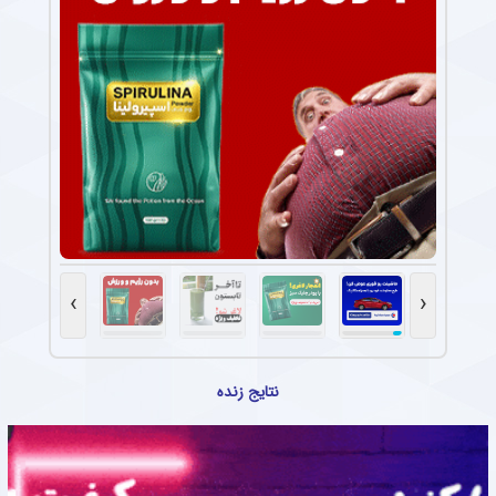
›
‹
نتایج زنده