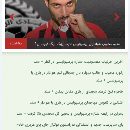
مشاهده
حمایت تمام قد برانکو از اسکوچیچ ؛ ایران به دنبال بلندپروازی در جام جهانی قطر است
س
آخرین جزئیات مصدومیت ستاره پرسپولیسی در قطر + سند
رکورد عجیب و جالب دروازه بان جنجالی تیم هوادار در بازی با
پرسپولیس + سند
خاطره تلخ فرهاد مجیدی از بازی مقابل پیکان + سند
آشنایی با کابوس مهاجمان پرسپولیس در بازی با هوادار + سند
بحران در رابطه ستاره پرسپولیس و یحیی گل محمدی بالا گرفت + سند
پای سرپرست جدید و استقلالی فدراسیون فوتبال جای پای عزیزی خادم