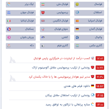
فوتسال
فوتبال ملی
لیگ برتر
استقلال
پرسپولیس
فوتبال جهان
فوتبال اسپانیا
فوتبال انگلیس
فوتبال ایتالیا
فوتبال آلمان
منهای فوتبال
بسکتبال
والیبال
کشتی
ورزش بانوان
گالری عکس
گالری فیلم
دکه
کسب درآمد از اینترنت در خبرگزاری پارس فوتبال
۱۲:۰۲
رونمایی از ترکیب پرسپولیس‌ مقابل آلومینیوم اراک
۱۰:۲۷
مدیر تیم هوادار پرسپولیسی ها را با خاک یکسان کرد
۲۱:۳۰
دانلود فیلم های هندی
۱۵:۵۲
رونمایی از ترکیب استقلال مقابل پیکان
۱۴:۱۵
ستاره پرتغالی با تراکتور به توافق رسید
۱۴:۰۰