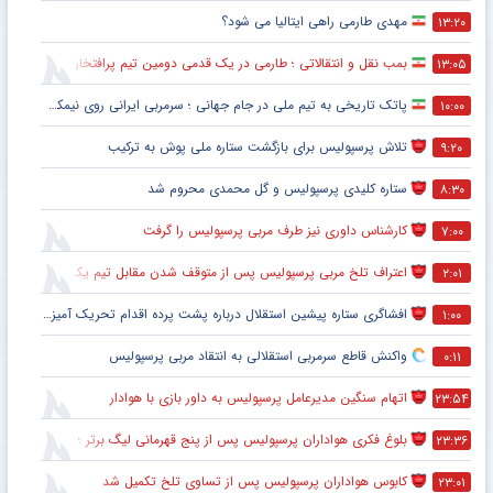
مهدی طارمی راهی ایتالیا می شود؟
۱۳:۲۰
بمب نقل و انتقالاتی ؛ طارمی در یک قدمی دومین تیم پرافتخار اروپا
۱۳:۰۵
پاتک تاریخی به تیم ملی در جام جهانی ؛ سرمربی ایرانی روی نیمکت آمریکا
۱۰:۰۰
تلاش پرسپولیس برای بازگشت ستاره ملی پوش به ترکیب
۹:۲۰
ستاره کلیدی پرسپولیس و گل محمدی محروم شد
۸:۳۰
کارشناس داوری نیز طرف مربی پرسپولیس را گرفت
۷:۰۰
اعتراف تلخ مربی پرسپولیس پس از متوقف شدن مقابل تیم یک استقلالی
۲:۰۱
افشاگری ستاره پیشین استقلال درباره پشت پرده اقدام تحریک آمیز خود مقابل هواداران پرسپولیس
۱:۰۰
واکنش قاطع سرمربی استقلالی به انتقاد مربی پرسپولیس
۰:۱۱
اتهام سنگین مدیرعامل پرسپولیس به داور بازی با هوادار
۲۳:۵۴
بلوغ فکری هواداران پرسپولیس پس از پنج قهرمانی لیگ برتر ؛ اتفاقی تاریخی پس از پایان بازی با هوادار
۲۳:۳۶
کابوس هواداران پرسپولیس پس از تساوی تلخ تکمیل شد
۲۳:۰۱