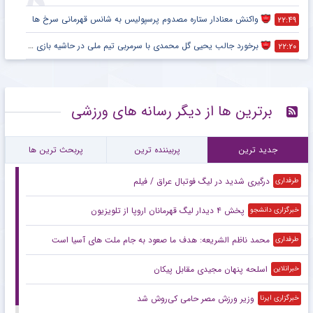
واکنش معنادار ستاره مصدوم پرسپولیس به شانس قهرمانی سرخ ها
۲۲:۴۹
برخورد جالب یحیی گل محمدی با سرمربی تیم ملی در حاشیه بازی پرسپولیس
۲۲:۲۰
برترین ها از دیگر رسانه های ورزشی
جدید ترین
پربیننده ترین
پربحث ترین ها
درگیری شدید در لیگ فوتبال عراق / فیلم
طرفداری
پخش ۴ دیدار لیگ قهرمانان اروپا از تلویزیون
خبرگزاری دانشجو
محمد ناظم الشریعه: هدف ما صعود به جام ملت های آسیا است
طرفداری
اسلحه پنهان مجیدی مقابل پیکان
خبرانلاین
وزیر ورزش مصر حامی کی‌روش شد
خبرگزاری ایرنا