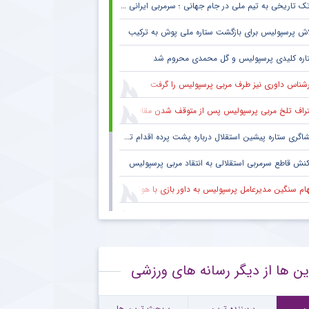
ک تاریخی به تیم ملی در جام جهانی ؛ سرمربی ایرانی روی نیمکت آمریکا
اش پرسپولیس برای بازگشت ستاره ملی پوش به ترکیب
اره کلیدی پرسپولیس و گل محمدی محروم شد
رشناس داوری نیز طرف مربی پرسپولیس را گرفت
راف تلخ مربی پرسپولیس پس از متوقف شدن مقابل تیم یک استقلالی
گری ستاره پیشین استقلال درباره پشت پرده اقدام تحریک آمیز خود مقابل هواداران پرسپولیس
کنش قاطع سرمربی استقلالی به انتقاد مربی پرسپولیس
هام سنگین مدیرعامل پرسپولیس به داور بازی با هوادار
 فکری هواداران پرسپولیس پس از پنج قهرمانی لیگ برتر ؛ اتفاقی تاریخی پس از پایان بازی با هوادار
بوس هواداران پرسپولیس پس از تساوی تلخ تکمیل شد
ین ها از دیگر رسانه های ورزشی
نش معنادار ستاره مصدوم پرسپولیس به شانس قهرمانی سرخ ها
ورد جالب یحیی گل محمدی با سرمربی تیم ملی در حاشیه بازی پرسپولیس
ن
پربیننده ترین
پربحث ترین ها