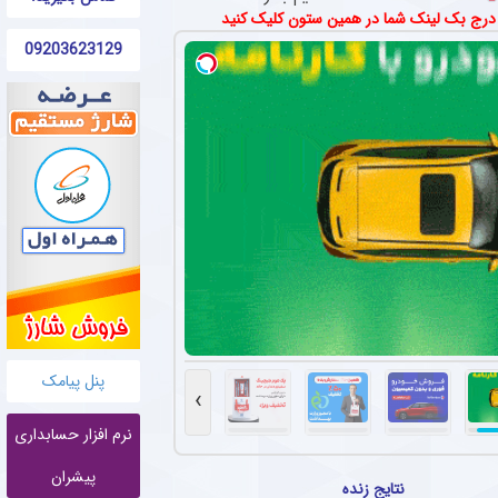
 درج بک لینک شما در همین ستون کلیک کنید
09203623129
پنل پیامک
›
نرم افزار حسابداری
پیشران
نتایج زنده