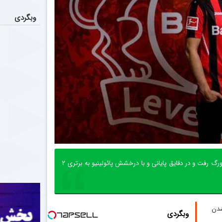
وبگردی
شب گذشته در چارچوب رقابت‌های فوتبال آلمان، بایرلورکوزن به مصاف ولفسبورگ رفت و در دقایق پایانی و با درخشش پائولینیو به برتری ۲
دن
وبگردی