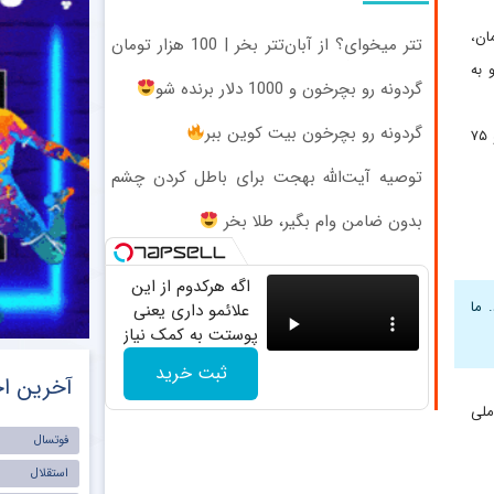
ان،
تتر میخوای؟ از آبان‌تتر بخر | 100 هزار تومان
هم جایزه بگیر
 به
گردونه رو بچرخون و 1000 دلار برنده شو
گردونه رو بچرخون بیت کوین ببر
در این مسابقه سردار آزمون برای اولین بار در ترکیب اصلی لورکوزن قرار گرفت و ۷۵
توصیه آیت‌الله بهجت برای باطل کردن چشم
زخم
بدون ضامن وام بگیر، طلا بخر
اگه هرکدوم از این
. ما
علائمو داری یعنی
پوستت به کمک نیاز
داره!
ثبت خرید
آخرین اخ
 ملی
فوتسال
استقلال