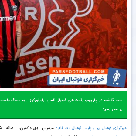
بر صفر رسید.
خبرگزاری فوتبال ایران پارس فوتبال دات کام :
سرمربی بایرلورکوزن، اضافه ش