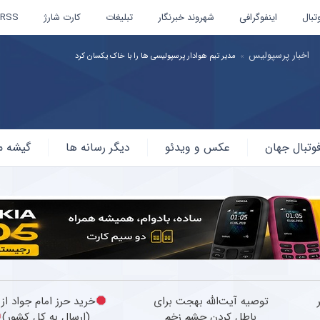
تبال
اینفوگرافی
شهروند خبرنگار
تبلیغات
کارت شارژ
RSS
اخبار استقلال و پرسپولیس
سقوط پرسپولیس و جهش فوق‌العاده استقلال ؛ جدید ترین رده‌بن
وتبال جهان
عکس و ویدئو
دیگر رسانه ها
گیشه م
ر
توصیه آیت‌الله بهجت برای
خرید حرز امام جواد از
باطل کردن چشم زخم
(ارسال به کل کشور)