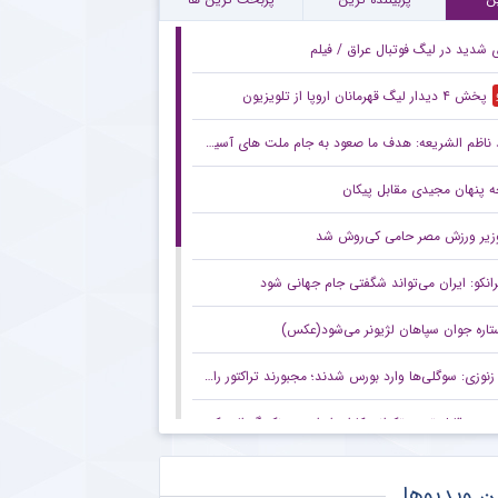
ی شدید در لیگ فوتبال عراق / فیلم
پخش ۴ دیدار لیگ قهرمانان اروپا از تلویزیون
ناظم الشریعه: هدف ما صعود به جام ملت های آسیا است
 پنهان مجیدی مقابل پیکان
زیر ورزش مصر حامی کی‌روش شد
رانکو: ایران می‌تواند شگفتی جام جهانی شود
تاره جوان سپاهان لژیونر می‌شود(عکس)
زنوزی: سوگلی‌ها وارد بورس شدند؛ مجبورند تراکتور را هم به بورس ببرند/ بدهی‌های ما کمتر از ۲ میلیارد تومان است
صعود قابل توجه تکواندوکاران ایران در رنکینگ المپیکی/ کیانی و میرحسینی در جمع ۲۰ تکواندوکار برتر جهان
زنوزی: کسی حق ندارد مرا بازخواست کند/ مثل تیم‌های دولتی‌ از جیب مردم هزینه نکردم
ن ویدیوها