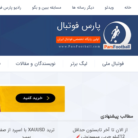
خانه
ویدئو
دیگر رسانه ها
مسابقه ببین و بگو
رادیو پارس فو
پارس فوتبال
اولین پایگاه تخصصی فوتبال ایران
www.ParsFootball.com
پارس
فوتبال ملی
لیگ برتر
نویسندگان و مقالات
ف
فوتبال
مطالب پیشنهادی
از الان تا آخر تابستون حداقل
ترید XAUUSD با اسپرد از صف
12کیلو چربی میسوزونی
پیپ