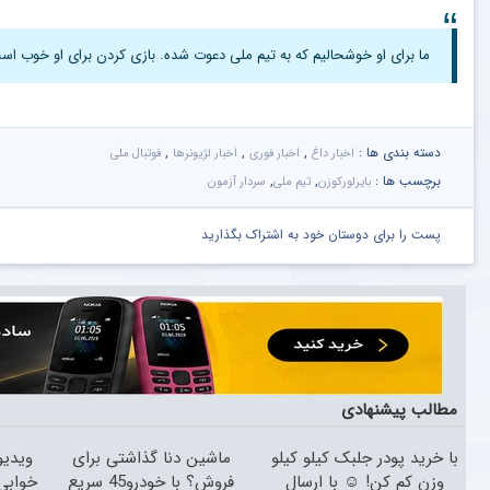
ما برای او خوشحالیم که به تیم ملی دعوت شده. بازی کردن برای او خوب اس
دسته بندی ها :
,
,
,
اخبار داغ
اخبار فوری
اخبار لژیونرها
فوتبال ملی
برچسب ها :
,
,
بایرلورکوزن
تیم ملی
سردار آزمون
پست را برای دوستان خود به اشتراک بگذارید
مطالب پیشنهادی
با خرید پودر جلبک کیلو کیلو
ماشین دنا گذاشتی برای
ویدیو
وزن کم کن! ☺ با ارسال
فروش؟ با خودرو45 سریع
خوابی 