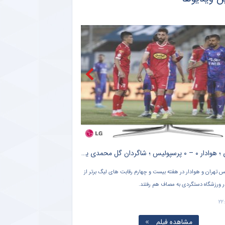
صعود تکواندوکاران ایران در رنکینگ المپیکی/ کیانی و میرحسینی در جمع برترین‌های جهان
آخرین رتبه استقلال و پرسپولیس در جهان
 کنایه حجت‌الاسلام برمایی به ماجرای راه ندادن بانوان به ورزشگاه امام رضا مشهد
اگه در تمرینات نساجی؛ زوج اشکان – مسعود شجاعی این بار در مازندران؟
رین رده‌ بندی تیم‌ های باشگاهی | سقوط پرسپولیس و صعود استقلال
خلاصه بازی ؛ هوادار ۰ – ۰ پرسپولیس ؛ شاگردان گل محمدی یک قدم دورتر از دبل هت تریک + سند
ببینید ؛ محبوبیت باورنکردنی ستاره پرسپولیسی در اروپا + سند
ز
ویدیویی از تشویق خاص مهدی طارمی توسط هواداران پورتو در ورزشگاه منتشر
شده است که نشان دهنده محبوبیت بالای ستاره ایرانی پورتو می باشد.
ورزشگاه پاس قوا
۱۴۰۱/۰۱/۱۵ ۱۵:۴۵
۱۴۰۱/۰۱/۱۵ ۱۹:۳۰
مشاهده فیلم