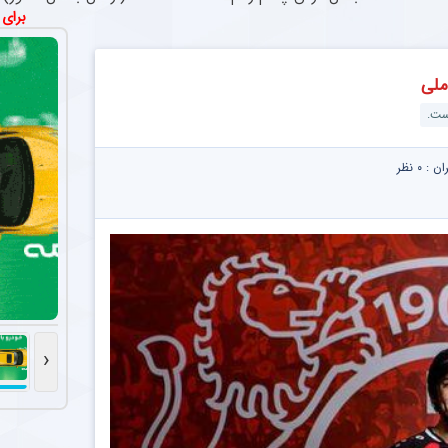
برای
ملی
ست.
ران :
۰ نظر
‹