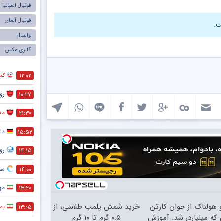
فوتبال اسپانیا
فوتبال آلمان
ت.
والیبال
گالری عکس
کس
۱۲:۰۲
رو
۱۰:۲۷
مد
۲۱:۳۰
دا
۱۵:۵۲
رو
۱۴:۱۵
ستا
۱۴:۰۰
مه
۱۳:۲۰
 هولناک از جوان کارتن
خرید شمش پلمپ طلاسی، از
بمب
۱۳:۰۵
که میلیاردر شد. آموزش
۰.۵ گرم تا ۱۰ گرم