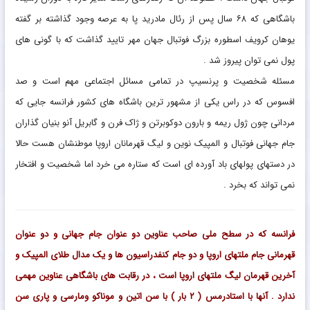
باشگاهی که ۶۸ سال پس از رئال مادرید پا به عرصه وجود گذاشته بر گفته
یوهان کرویف اسطوره بزرگ فوتبال جهان مهر تایید گذاشت که با گونی های
پول نمی توان پیروز شد .
مسئله شخصیت و پرنسیپ در تمامی مسائل اجتماعی مهم است و صد
افسوس که در راس یکی از مشهور ترین باشگاه های کشور فرانسه جایی که
مردانی چون ژول ریمه و بارون دوکوبرتن و ژاک فرن و گابریل آنو بنیان گذاران
جام جهانی فوتبال و المپیک نوین و لیگ قهرمانان اروپا موطنشان هست حالا
در دستهای پولهای باد آورده ای است که ستاره می خرد اما شخصیت و افتخار
نمی تواند که بخرد .
فرانسه که در سطح ملی صاحب عناوین دو عنوان جام جهانی و دو عنوان
قهرمانی جام ملتهای اروپا و دو جام کنفدراسیون ها و یک مدال طلای المپیک و
آخرین قهرمان لیگ ملتهای اروپا است ، در رقابت های باشگاهی عناوین مهمی
ندارد . آنها با استادرمس ( ۲ بار ) با سن اتین و موناکو ومارسی و پاری سن