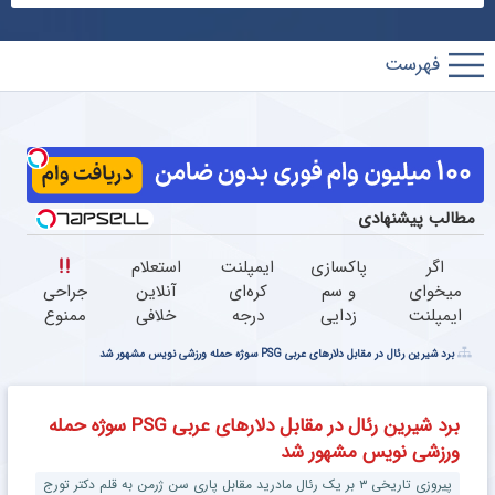
پارس
فوتبال
مطالب پیشنهادی
اگر
پاکسازی
ایمپلنت
استعلام
میخوای
و سم
کره‌ای
آنلاین
جراحی
ایمپلنت
زدایی
درجه
خلافی
ممنوع
کنی
کامل
یک
خودرو
برد شیرین رئال در مقابل دلارهای عربی PSG سوژه حمله ورزشی نویس مشهور شد
الان
کبد با
فقط 6
با
درمان
وقتشه |
این
میلیون
کد ملی
کمر
فقط با
نوشیدنی
تومن
و
درد
برد شیرین رئال در مقابل دلارهای عربی PSG سوژه حمله
۲۵
گیاهی55%تخفیف
پلاک،
بدون
ورزشی نویس مشهور شد
میلیون
سریع،
جراحی
تومان!!!
دقیق و
و دوره
پیروزی تاریخی ۳ بر یک رئال مادرید مقابل پاری سن ژرمن به قلم دکتر تورج