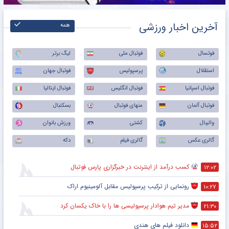
آخرین اخبار ورزشی
همه
فوتسال
فوتبال ملی
لیگ برتر
استقلال
پرسپولیس
فوتبال جهان
فوتبال اسپانیا
فوتبال انگلیس
فوتبال ایتالیا
فوتبال آلمان
منهای فوتبال
بسکتبال
والیبال
کشتی
ورزش بانوان
گالری عکس
گالری فیلم
دکه
کسب درآمد از اینترنت در خبرگزاری پارس فوتبال
۱۲:۰۲
رونمایی از ترکیب پرسپولیس‌ مقابل آلومینیوم اراک
۱۰:۲۷
مدیر تیم هوادار پرسپولیسی ها را با خاک یکسان کرد
۲۱:۳۰
دانلود فیلم های هندی
۱۵:۵۲