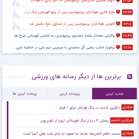
اتهام سنگین مدیرعامل پرسپولیس به داور بازی با هوادار
۲۳:۵۴
بلوغ فکری هواداران پرسپولیس پس از پنج قهرمانی لیگ برتر ؛ اتفاقی تاریخی پس از پایان بازی با هوادار
۲۳:۳۶
کابوس هواداران پرسپولیس پس از تساوی تلخ تکمیل شد
۲۳:۰۱
واکنش معنادار ستاره مصدوم پرسپولیس به شانس قهرمانی سرخ ها
۲۲:۴۹
برخورد جالب یحیی گل محمدی با سرمربی تیم ملی در حاشیه بازی پرسپولیس
۲۲:۲۰
برترین ها از دیگر رسانه های ورزشی
جدید ترین
پربیننده ترین
پربحث ترین ها
درگیری شدید در لیگ فوتبال عراق / فیلم
طرفداری
پخش ۴ دیدار لیگ قهرمانان اروپا از تلویزیون
خبرگزاری دانشجو
محمد ناظم الشریعه: هدف ما صعود به جام ملت های آسیا است
طرفداری