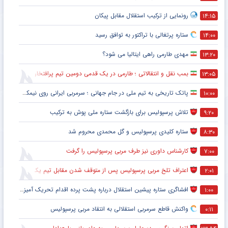
رونمایی از ترکیب استقلال مقابل پیکان
۱۴:۱۵
ستاره پرتغالی با تراکتور به توافق رسید
۱۴:۰۰
مهدی طارمی راهی ایتالیا می شود؟
۱۳:۲۰
بمب نقل و انتقالاتی ؛ طارمی در یک قدمی دومین تیم پرافتخار اروپا
۱۳:۰۵
پاتک تاریخی به تیم ملی در جام جهانی ؛ سرمربی ایرانی روی نیمکت آمریکا
۱۰:۰۰
تلاش پرسپولیس برای بازگشت ستاره ملی پوش به ترکیب
۹:۲۰
ستاره کلیدی پرسپولیس و گل محمدی محروم شد
۸:۳۰
کارشناس داوری نیز طرف مربی پرسپولیس را گرفت
۷:۰۰
اعتراف تلخ مربی پرسپولیس پس از متوقف شدن مقابل تیم یک استقلالی
۲:۰۱
افشاگری ستاره پیشین استقلال درباره پشت پرده اقدام تحریک آمیز خود مقابل هواداران پرسپولیس
۱:۰۰
واکنش قاطع سرمربی استقلالی به انتقاد مربی پرسپولیس
۰:۱۱