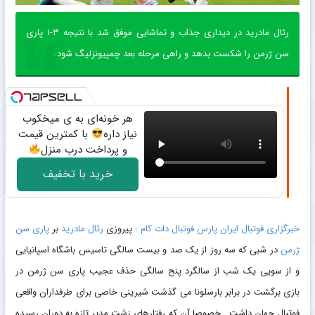
رئال مادرید در دیداری جذاب و تماشایی موفق شد با نتیجه ۳-۱ پاری
سن ژرمن را شکست بدهد و راهی مرحله بعد چمپیونزلیگ شود.
هر خونه‌ای به ی میخکوب
نیاز داره
با کمترین قیمت
و پرداخت درب منزل
خرید با تخفیف
خبرگزاری فوتبال ایران پارس فوتبال دات کام :
پیروزی
رئال مادرید
بر
پاری سن
ژرمن
در شبی که سه روز از یک صد و بیست سالگی تاسیس باشگاه اسپانیایی
و از سویی یک شب از سالگرد پنج سالگی حذف عجیب پاری سن ژرمن در
بازی برگشت در برابر بارسلونا می گذشت شیرینی خاصی برای طرفداران واقعی
فوتبال جهان داشت . خصوصا آن که رفتارهای زشت مدیر تازه به دوران رسیده