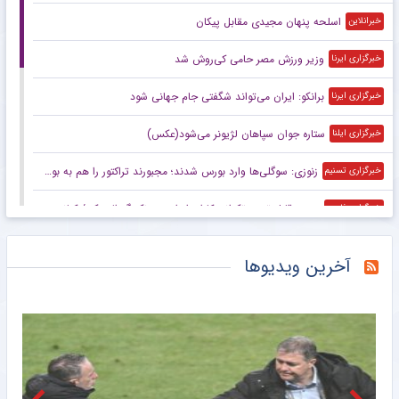
اسلحه پنهان مجیدی مقابل پیکان
خبرانلاین
وزیر ورزش مصر حامی کی‌روش شد
خبرگزاری ایرنا
برانکو: ایران می‌تواند شگفتی جام جهانی شود
خبرگزاری ایرنا
ستاره جوان سپاهان لژیونر می‌شود(عکس)
خبرگزاری ایلنا
زنوزی: سوگلی‌ها وارد بورس شدند؛ مجبورند تراکتور را هم به بورس ببرند/ بدهی‌های ما کمتر از ۲ میلیارد تومان است
خبرگزاری تسنیم
صعود قابل توجه تکواندوکاران ایران در رنکینگ المپیکی/ کیانی و میرحسینی در جمع ۲۰ تکواندوکار برتر جهان
خبرگزاری فارس
زنوزی: کسی حق ندارد مرا بازخواست کند/ مثل تیم‌های دولتی‌ از جیب مردم هزینه نکردم
خبرگزاری فارس
آخرین ویدیوها
صعود تکواندوکاران ایران در رنکینگ المپیکی/ کیانی و میرحسینی در جمع برترین‌های جهان
خبرگزاری میزان
آخرین رتبه استقلال و پرسپولیس در جهان
خبرگزاری دانشجو
ببینید | کنایه حجت‌الاسلام برمایی به ماجرای راه ندادن بانوان به ورزشگاه امام رضا مشهد
خبرانلاین
حضور دژاگه در تمرینات نساجی؛ زوج اشکان – مسعود شجاعی این بار در مازندران؟
طرفداری