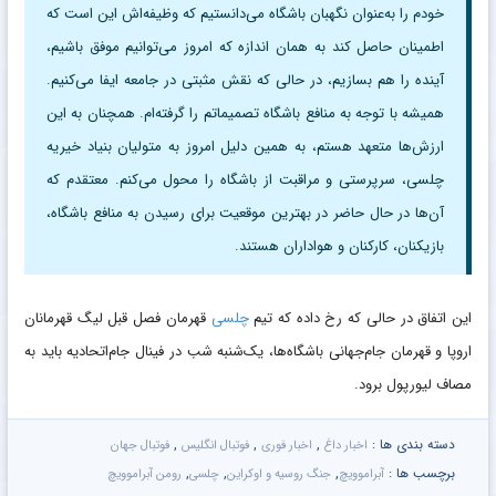
خودم را به‌عنوان نگهبان باشگاه می‌دانستیم که وظیفه‌اش این است که
اطمینان حاصل کند به همان اندازه که امروز می‌توانیم موفق باشیم،
آینده را هم بسازیم، در حالی که نقش مثبتی در جامعه ایفا می‌کنیم.
همیشه با توجه به منافع باشگاه تصمیماتم را گرفته‌ام. همچنان به این
ارزش‌ها متعهد هستم، به همین دلیل امروز به متولیان بنیاد خیریه
چلسی، سرپرستی و مراقبت از باشگاه را محول می‌کنم. معتقدم که
آن‌ها در حال حاضر در بهترین موقعیت برای رسیدن به منافع باشگاه،
بازیکنان، کارکنان و هواداران هستند.
این اتفاق در حالی که رخ داده که تیم
چلسی
قهرمان فصل قبل لیگ قهرمانان
اروپا و قهرمان جام‌جهانی باشگاه‌ها، یک‌شنبه شب در فینال جام‌اتحادیه باید به
مصاف لیورپول برود.
دسته بندی ها :
,
,
,
اخبار داغ
اخبار فوری
فوتبال انگلیس
فوتبال جهان
برچسب ها :
,
,
,
آبراموویچ
جنگ روسیه و اوکراین
چلسی
رومن آبراموویچ