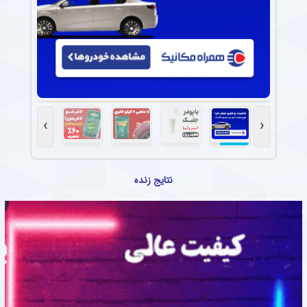
›
‹
نتایج زنده