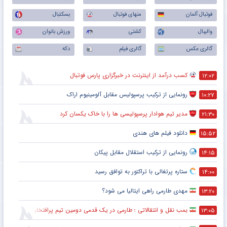
فوتبال آلمان
منهای فوتبال
بسکتبال
والیبال
کشتی
ورزش بانوان
گالری عکس
گالری فیلم
دکه
کسب درآمد از اینترنت در خبرگزاری پارس فوتبال
۱۲:۰۲
رونمایی از ترکیب پرسپولیس‌ مقابل آلومینیوم اراک
۱۰:۲۷
مدیر تیم هوادار پرسپولیسی ها را با خاک یکسان کرد
۲۱:۳۰
دانلود فیلم های هندی
۱۵:۵۲
رونمایی از ترکیب استقلال مقابل پیکان
۱۴:۱۵
ستاره پرتغالی با تراکتور به توافق رسید
۱۴:۰۰
مهدی طارمی راهی ایتالیا می شود؟
۱۳:۲۰
بمب نقل و انتقالاتی ؛ طارمی در یک قدمی دومین تیم پرافتخار اروپا
۱۳:۰۵