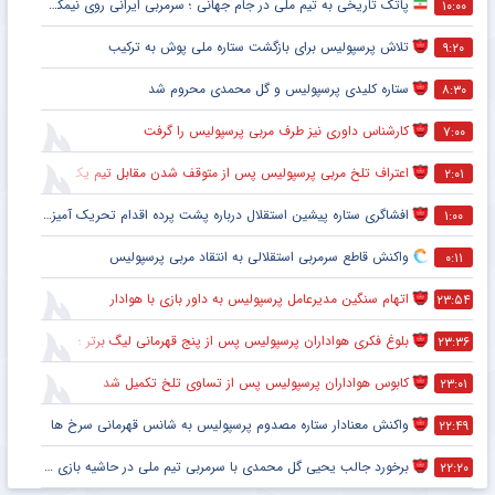
پاتک تاریخی به تیم ملی در جام جهانی ؛ سرمربی ایرانی روی نیمکت آمریکا
۱۰:۰۰
تلاش پرسپولیس برای بازگشت ستاره ملی پوش به ترکیب
۹:۲۰
ستاره کلیدی پرسپولیس و گل محمدی محروم شد
۸:۳۰
کارشناس داوری نیز طرف مربی پرسپولیس را گرفت
۷:۰۰
اعتراف تلخ مربی پرسپولیس پس از متوقف شدن مقابل تیم یک استقلالی
۲:۰۱
افشاگری ستاره پیشین استقلال درباره پشت پرده اقدام تحریک آمیز خود مقابل هواداران پرسپولیس
۱:۰۰
واکنش قاطع سرمربی استقلالی به انتقاد مربی پرسپولیس
۰:۱۱
اتهام سنگین مدیرعامل پرسپولیس به داور بازی با هوادار
۲۳:۵۴
بلوغ فکری هواداران پرسپولیس پس از پنج قهرمانی لیگ برتر ؛ اتفاقی تاریخی پس از پایان بازی با هوادار
۲۳:۳۶
کابوس هواداران پرسپولیس پس از تساوی تلخ تکمیل شد
۲۳:۰۱
واکنش معنادار ستاره مصدوم پرسپولیس به شانس قهرمانی سرخ ها
۲۲:۴۹
برخورد جالب یحیی گل محمدی با سرمربی تیم ملی در حاشیه بازی پرسپولیس
۲۲:۲۰