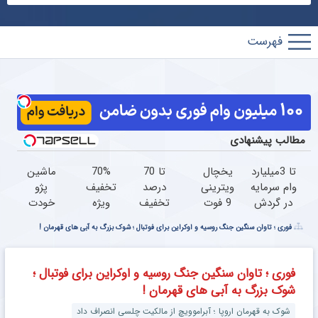
پارس
فوتبال
مطالب پیشنهادی
تا 3میلیارد
یخچال
تا 70
70%
ماشین
وام سرمایه
ویترینی
درصد
تخفیف
پژو
در گردش
9 فوت
تخفیف
ویژه
خودت
فروشندگان
ایستکول
محصولات
جین
رو
فوری ؛ تاوان سنگین جنگ روسیه و اوکراین برای فوتبال ؛ شوک بزرگ به آبی های قهرمان !
=>
(جدید)
جین
وست
راحت
فروشگاهت
وست +
+
و
رو ثبت
خرید در 4
خرید
سریع
فوری ؛ تاوان سنگین جنگ روسیه و اوکراین برای فوتبال ؛
کن
قسط
در4
بفروش
شوک بزرگ به آبی های قهرمان !
قسطه
شوک به قهرمان اروپا ؛ آبراموویچ از مالکیت چلسی انصراف داد