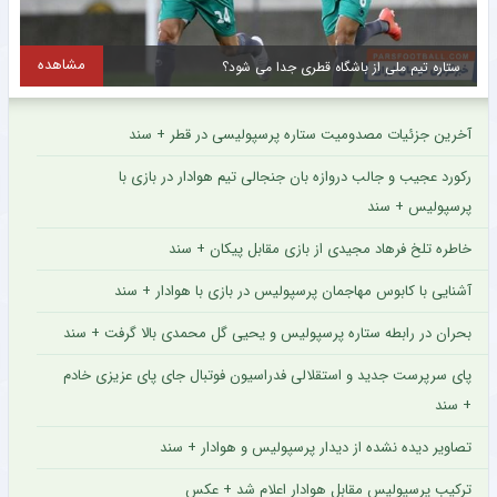
مشاهده
سقوط پرسپولیس و جهش فوق‌العاده استقلال ؛ جدید ترین رده‌بندی بهترین باشگاه های جهان + سند
آخرین جزئیات مصدومیت ستاره پرسپولیسی در قطر + سند
رکورد عجیب و جالب دروازه بان جنجالی تیم هوادار در بازی با
پرسپولیس + سند
خاطره تلخ فرهاد مجیدی از بازی مقابل پیکان + سند
آشنایی با کابوس مهاجمان پرسپولیس در بازی با هوادار + سند
بحران در رابطه ستاره پرسپولیس و یحیی گل محمدی بالا گرفت + سند
پای سرپرست جدید و استقلالی فدراسیون فوتبال جای پای عزیزی خادم
+ سند
تصاویر دیده نشده از دیدار پرسپولیس و هوادار + سند
ترکیب پرسپولیس مقابل هوادار اعلام شد + عکس