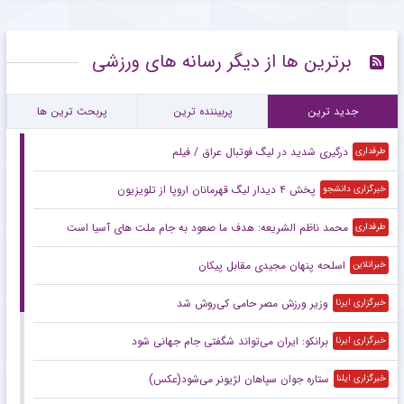
برترین ها از دیگر رسانه های ورزشی
جدید ترین
پربیننده ترین
پربحث ترین ها
درگیری شدید در لیگ فوتبال عراق / فیلم
طرفداری
پخش ۴ دیدار لیگ قهرمانان اروپا از تلویزیون
خبرگزاری دانشجو
محمد ناظم الشریعه: هدف ما صعود به جام ملت های آسیا است
طرفداری
اسلحه پنهان مجیدی مقابل پیکان
خبرانلاین
وزیر ورزش مصر حامی کی‌روش شد
خبرگزاری ایرنا
برانکو: ایران می‌تواند شگفتی جام جهانی شود
خبرگزاری ایرنا
ستاره جوان سپاهان لژیونر می‌شود(عکس)
خبرگزاری ایلنا