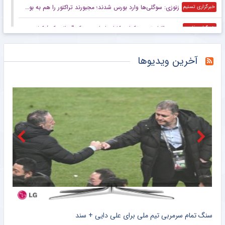
زنوزی: سوگلی‌ها وارد بورس شدند؛ مجبورند تراکتور را هم به بورس ببرند/ بدهی‌های ما کمتر از ۲ میلیارد تومان است
خبرگزاری تسنیم
صعود قابل توجه تکواندوکاران ایران در رنکینگ المپیکی/ کیانی و میرحسینی در جمع ۲۰ تکواندوکار برتر جهان
خبرگزاری فارس
زنوزی: کسی حق ندارد مرا بازخواست کند/ مثل تیم‌های دولتی‌ از جیب مردم هزینه نکردم
خبرگزاری فارس
آخرین ویدیوها
صعود تکواندوکاران ایران در رنکینگ المپیکی/ کیانی و میرحسینی در جمع برترین‌های جهان
خبرگزاری میزان
آخرین رتبه استقلال و پرسپولیس در جهان
خبرگزاری دانشجو
ببینید | کنایه حجت‌الاسلام برمایی به ماجرای راه ندادن بانوان به ورزشگاه امام رضا مشهد
خبرانلاین
حضور دژاگه در تمرینات نساجی؛ زوج اشکان – مسعود شجاعی این بار در مازندران؟
طرفداری
تازه‌ ترین رده‌ بندی تیم‌ های باشگاهی | سقوط پرسپولیس و صعود استقلال
طرفداری
خلاصه بازی ؛ هوادار ۰ – ۰ پرسپولیس ؛ شاگردان گل محمدی یک قدم دورتر از دبل هت تریک + سند
ببی