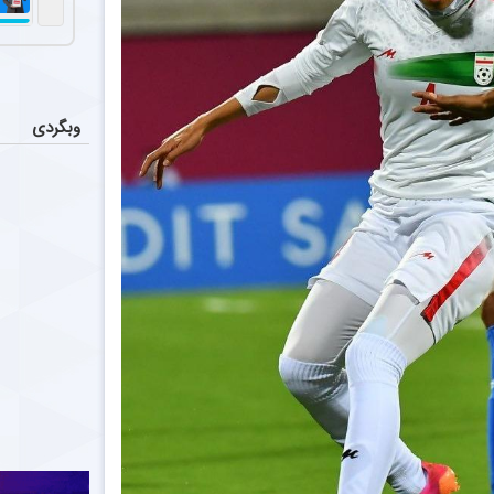
وبگردی