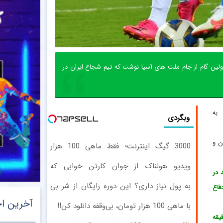
نوان ایران در اولین گام از جام ملت های آسیا نوشت که تیم شجاع ایران در
 به
وبگردی
یران و
3000 گیگ اینترنت؛ فقط ماهی 100 هزار
تومان
ویدیو هولناک از جوان کارتن خوابی که
 در
میلیاردر شد. آموزش رایگان
به پول نیاز داری؟ این دوره رایگان از شر بی
فاع
پولی خلاصت میکنه
آخرین اخ
با ماهی 100 هزار تومان، بی‌وقفه دانلود کن!!
یقه