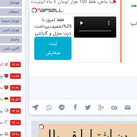
با ماهی فقط 100 هزار تومان 6 ماه اینترنت
فوتسال
هند
پرسرعت ADSL بگیر!!
استقلال
فقط امروز با
فوتبال اسپانیا
سیا
29%تخفیف،پرداخت
فوتبال آلمان
درب منزل و گارانتی
تعویض چراغ 40
والیبال
ثبت
وات بخر
گالری عکس
سفارش
کس
۱۲:۰۲
رو
۱۰:۲۷
مد
۲۱:۳۰
دا
۱۵:۵۲
رو
۱۴:۱۵
ستا
۱۴:۰۰
مه
۱۳:۲۰