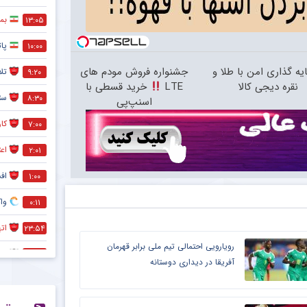
بمب
۱۳:۰۵
پات
۱۰:۰۰
یه گذاری امن با طلا و
جشنواره فروش مودم های
تل
۹:۲۰
نقره دیجی کالا
LTE
خرید قسطی با
ست
۸:۳۰
اسنپ‌پی
کا
۷:۰۰
اعت
۲:۰۱
افشا
۱:۰۰
وا
۰:۱۱
ات
۲۳:۵۴
رویارویی احتمالی تیم ملی برابر قهرمان
بلوغ
۲۳:۳۶
آفریقا در دیداری دوستانه
کا
۲۳:۰۱
واک
۲۲:۴۹