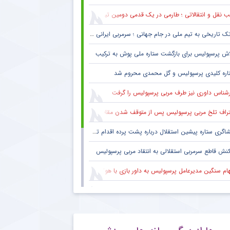
 نقل و انتقالاتی ؛ طارمی در یک قدمی دومین تیم پرافتخار اروپا
ک تاریخی به تیم ملی در جام جهانی ؛ سرمربی ایرانی روی نیمکت آمریکا
اش پرسپولیس برای بازگشت ستاره ملی پوش به ترکیب
اره کلیدی پرسپولیس و گل محمدی محروم شد
رشناس داوری نیز طرف مربی پرسپولیس را گرفت
راف تلخ مربی پرسپولیس پس از متوقف شدن مقابل تیم یک استقلالی
گری ستاره پیشین استقلال درباره پشت پرده اقدام تحریک آمیز خود مقابل هواداران پرسپولیس
کنش قاطع سرمربی استقلالی به انتقاد مربی پرسپولیس
هام سنگین مدیرعامل پرسپولیس به داور بازی با هوادار
 فکری هواداران پرسپولیس پس از پنج قهرمانی لیگ برتر ؛ اتفاقی تاریخی پس از پایان بازی با هوادار
بوس هواداران پرسپولیس پس از تساوی تلخ تکمیل شد
نش معنادار ستاره مصدوم پرسپولیس به شانس قهرمانی سرخ ها