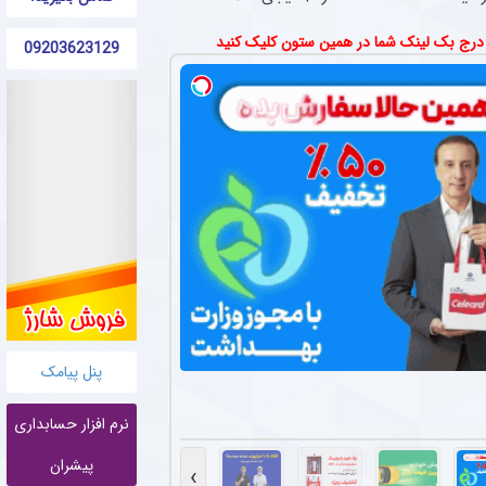
 درج بک لینک شما در همین ستون کلیک کنید
09203623129
پنل پیامک
نرم افزار حسابداری
پیشران
›