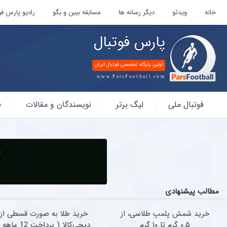
خانه
ویدئو
دیگر رسانه ها
مسابقه ببین و بگو
رادیو پارس فو
پارس فوتبال
اولین پایگاه تخصصی فوتبال ایران
www.ParsFootball.com
پارس
فوتبال ملی
لیگ برتر
نویسندگان و مقالات
ف
فوتبال
مطالب پیشنهادی
خرید شمش پلمپ طلاسی، از
خرید طلا به صورت قسطی از
۰.۵ گرم تا ۱۰ گرم
دیجی‌کالا ( پرداخت 12 ماهه )