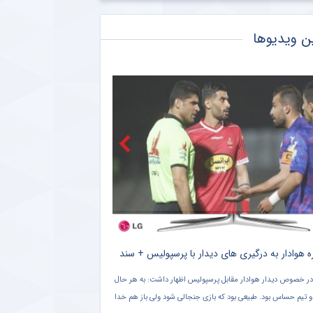
زنوزی: کسی حق ندارد مرا بازخواست کند/ مثل تیم‌های دولتی‌ از جیب مردم هزینه نکردم
ن ویدیوها
صعود تکواندوکاران ایران در رنکینگ المپیکی/ کیانی و میرحسینی در جمع برترین‌های جهان
آخرین رتبه استقلال و پرسپولیس در جهان
 کنایه حجت‌الاسلام برمایی به ماجرای راه ندادن بانوان به ورزشگاه امام رضا مشهد
اگه در تمرینات نساجی؛ زوج اشکان – مسعود شجاعی این بار در مازندران؟
رین رده‌ بندی تیم‌ های باشگاهی | سقوط پرسپولیس و صعود استقلال
 هوادار به درگیری های دیدار با پرسپولیس + سند
سنگ تمام سرمربی تیم ملی 
در خصوص دیدار هوادار مقابل پرسپولیس اظهار داشت: به هر حال
و تیم حساس بود. طبیعی بود که بازی جنجالی شود ولی باز هم خدا
فروردین ۱۴۰۱ شبکه سه سیما