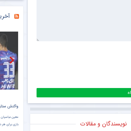
خبرگزاری فارس
آخری
خبرگزاری میزان
خبرگزاری دانشجو
ببینید |
خبرانلاین
حضور دژ
طرفداری
تازه‌ ت
طرفداری
ادعای جنجالی ستاره استقلالی درباره بازی پرسپولیس هوادار + سند
درخواست معنادار اسکوچیچ از مسئولان فدراسیون فوتبال + سند
واکنش ستاره
ا
دراگان اسکوچیچ ، سرمربی تیم ملی ایران در مصاحبه با برنامه فوتبال برتر ۱۵
معین عباسیان 
نویسندگان و مقالات
فروردین ۱۴۰۱ شبکه سه سیما گفت: از فدراسیون توقع دارم با تیم‌ های قوی بازی
بازی برای هر د