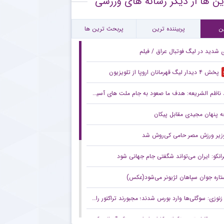
ین ها از دیگر رسانه های ورزشی
ورد جالب یحیی گل محمدی با سرمربی تیم ملی در حاشیه بازی پرسپولیس
ن
پربیننده ترین
پربحث ترین ها
ی شدید در لیگ فوتبال عراق / فیلم
پخش ۴ دیدار لیگ قهرمانان اروپا از تلویزیون
ناظم الشریعه: هدف ما صعود به جام ملت های آسیا است
 پنهان مجیدی مقابل پیکان
زیر ورزش مصر حامی کی‌روش شد
رانکو: ایران می‌تواند شگفتی جام جهانی شود
تاره جوان سپاهان لژیونر می‌شود(عکس)
زنوزی: سوگلی‌ها وارد بورس شدند؛ مجبورند تراکتور را هم به بورس ببرند/ بدهی‌های ما کمتر از ۲ میلیارد تومان است
صعود قابل توجه تکواندوکاران ایران در رنکینگ المپیکی/ کیانی و میرحسینی در جمع ۲۰ تکواندوکار برتر جهان