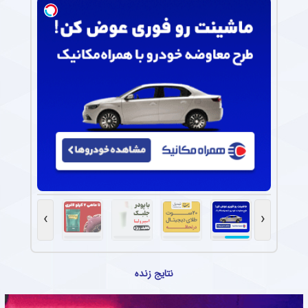
›
‹
نتایج زنده