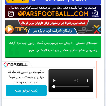
سیدجلال حسینی ، کاپیتان تیم پرسپولیس گفت : زانوی چپم درد گرفت
و تعویض شدم. مدتی است از این ناحیه اذیت می شوم.
ماشینت رو بسپر به ما، به
بهترین قیمت میفروشیم!
امن و بی درد سر
ثبت درخواست