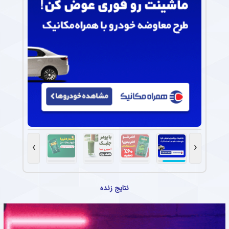
›
‹
نتایج زنده