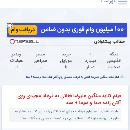
فوتبال
مطالب پیشنهادی
دیگه
۱
خرید
مسیر
ویدیو
انگلیسی
میلیارد
موبایل
همراهی
هولناک
صحبت
اعتبار
با
و
از
کردن
خرید
اسنپ
گزارش
جوان
فیلم کنایه سنگین علیرضا فغانی به فرهاد مجیدی روی آنتن زنده صدا و سیما + سند
کار
طلا |
پی |
عملکرد
کارتن
سختی
بدون
در ۴
گروه
خوابی
نیست
ضامن
قسط
اسنپ
که
فیلم کنایه سنگین علیرضا فغانی به فرهاد مجیدی روی
!!
و چک
بدون
در ۱۴۰۴
میلیاردر
آنتن زنده صدا و سیما + سند
سود و
شد.
کارمزد!
آموزش
علیرضا فغانی : امیدوارم فرهاد مجیدی اطلاعاتش را به‌ روز کند و با فشار به
رایگان
داور فرار رو به جلو نکند ؛ اصلا برایم مهم نیست مجیدی چه گفته است