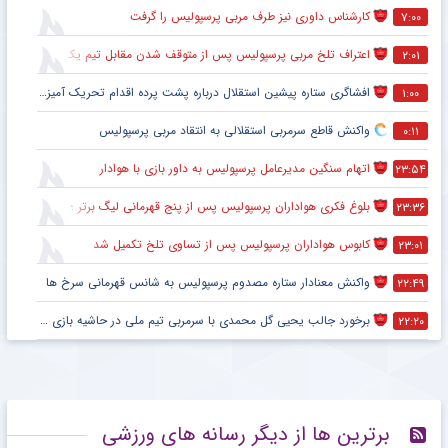
کارشناس داوری نیز طرف مربی پرسپولیس را گرفت
۷:۰۰
اعتراف تلخ مربی پرسپولیس پس از متوقف شدن مقابل تیم یک استقلالی
۲:۰۱
افشاگری ستاره پیشین استقلال درباره پشت پرده اقدام تحریک آمیز خود مقابل هواداران پرسپولیس
۱:۰۰
واکنش قاطع سرمربی استقلالی به انتقاد مربی پرسپولیس
۰:۱۱
اتهام سنگین مدیرعامل پرسپولیس به داور بازی با هوادار
۲۳:۵۴
بلوغ فکری هواداران پرسپولیس پس از پنج قهرمانی لیگ برتر ؛ اتفاقی تاریخی پس از پایان بازی با هوادار
۲۳:۳۶
کابوس هواداران پرسپولیس پس از تساوی تلخ تکمیل شد
۲۳:۰۱
واکنش معنادار ستاره مصدوم پرسپولیس به شانس قهرمانی سرخ ها
۲۲:۴۹
برخورد جالب یحیی گل محمدی با سرمربی تیم ملی در حاشیه بازی پرسپولیس
۲۲:۲۰
برترین ها از دیگر رسانه های ورزشی