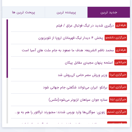
جدید ترین
پربیننده ترین
پربحث ترین ها
درگیری شدید در لیگ فوتبال عراق / فیلم
طرفداری
پخش ۴ دیدار لیگ قهرمانان اروپا از تلویزیون
خبرگزاری دانشجو
محمد ناظم الشریعه: هدف ما صعود به جام ملت های آسیا است
طرفداری
اسلحه پنهان مجیدی مقابل پیکان
خبرانلاین
وزیر ورزش مصر حامی کی‌روش شد
خبرگزاری ایرنا
برانکو: ایران می‌تواند شگفتی جام جهانی شود
خبرگزاری ایرنا
ستاره جوان سپاهان لژیونر می‌شود(عکس)
خبرگزاری ایلنا
زنوزی: سوگلی‌ها وارد بورس شدند؛ مجبورند تراکتور را هم به بورس ببرند/ بدهی‌های ما کمتر از ۲ میلیارد تومان است
خبرگزاری تسنیم
صعود قابل توجه تکواندوکاران ایران در رنکینگ المپیکی/ کیانی و میرحسینی در جمع ۲۰ تکواندوکار برتر جهان
خبرگزاری فارس