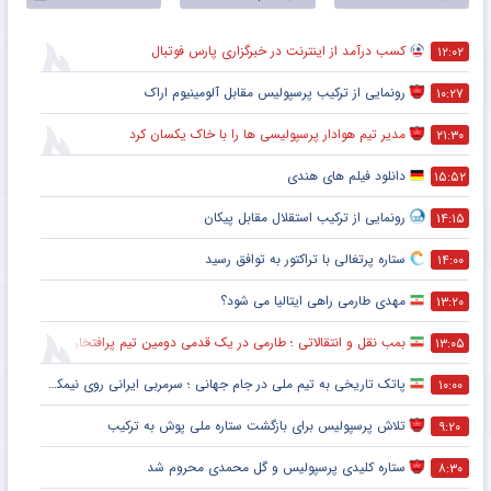
علی کریمی
سردار آزمون
کسب درآمد از اینترنت در خبرگزاری پارس فوتبال
۱۲:۰۲
تراکتورسازی
رونمایی از ترکیب پرسپولیس‌ مقابل آلومینیوم اراک
۱۰:۲۷
کریستیانو رونالدو
مدیر تیم هوادار پرسپولیسی ها را با خاک یکسان کرد
۲۱:۳۰
دانلود فیلم های هندی
۱۵:۵۲
رونمایی از ترکیب استقلال مقابل پیکان
۱۴:۱۵
ستاره پرتغالی با تراکتور به توافق رسید
۱۴:۰۰
مهدی طارمی راهی ایتالیا می شود؟
۱۳:۲۰
بمب نقل و انتقالاتی ؛ طارمی در یک قدمی دومین تیم پرافتخار اروپا
۱۳:۰۵
پاتک تاریخی به تیم ملی در جام جهانی ؛ سرمربی ایرانی روی نیمکت آمریکا
۱۰:۰۰
تلاش پرسپولیس برای بازگشت ستاره ملی پوش به ترکیب
۹:۲۰
ستاره کلیدی پرسپولیس و گل محمدی محروم شد
۸:۳۰