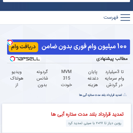
پارس
فوتبال
مطالب پیشنهادی
تا 3میلیارد
پایان
MVM
گردونه
ویدیو
وام سرمایه
دغدغه
315
شانس
هولناک
در گردش
هزینه
خودت
بدون
از
فروشندگان
های
رو
پوچ از
جوان
تمدید قرارداد بلند مدت ستاره آبی ها
=>
دندان
میخوای
PS5 تا
کارتن
فروشگاهت
پزشکی
بفروش؟
آیفون17
خوابی
رو ثبت
با پک
با
و بیت
که
تمدید قرارداد بلند مدت ستاره آبی ها
کن
سفید
خودرو45
کوین
میلیاردر
روبن دیاز تا ۲۰۲۷ با سیتی تمدید کرد
کننده
سریع
شد.
خانگی
بفروش
آموزش