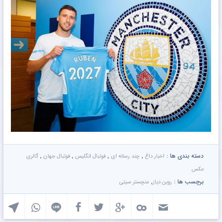
دسته بندی ها :
,
,
,
,
اخبار داغ
چند رسانه ای
فوتبال انگلیس
فوتبال جهان
گالری
عکس
برچسب ها :
,
روبن دیاز
منچستر سیتی