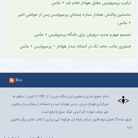
ترکیب پرسپولیس مقابل هوادار اعلام شد + عکس
نخستین واکنش معنادار ستاره جنجالی پرسپولیس پس از حواشی اخیر
+ عکس
تصمیم مهم و جدید درویش برای باشگاه پرسپولیس + عکس
استوری جالب حامد لک در آستانه دیدار هوادار – پرسپولیس + عکس
Rss
تمام حقوق مادی و معنوی این پایگاه خبری ( از 1381 تا کنون ) متعلق به
خبرگزاری فوتبال ایران ، پارس فوتبال است و استفاده از مطالب بنا بر قانون
حق مولف تنها با ذکر آدرس لینک منبع بلامانع است.
طـبق ماده 12 فصل سوم قانون جرائم رایانه ای هرگونه کپی برداری از قالب های پیگرد قانونی
دارد