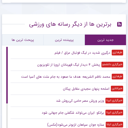
برترین ها از دیگر رسانه های ورزشی
جدید ترین
پربیننده ترین
پربحث ترین ها
درگیری شدید در لیگ فوتبال عراق / فیلم
طرفداری
پخش ۴ دیدار لیگ قهرمانان اروپا از تلویزیون
خبرگزاری دانشجو
محمد ناظم الشریعه: هدف ما صعود به جام ملت های آسیا است
طرفداری
اسلحه پنهان مجیدی مقابل پیکان
خبرانلاین
وزیر ورزش مصر حامی کی‌روش شد
خبرگزاری ایرنا
برانکو: ایران می‌تواند شگفتی جام جهانی شود
خبرگزاری ایرنا
ستاره جوان سپاهان لژیونر می‌شود(عکس)
خبرگزاری ایلنا