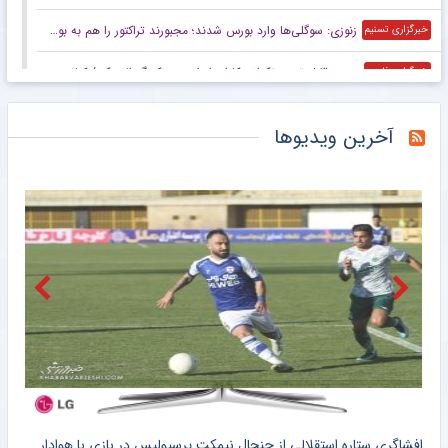
زنوزی: سوگلی‌ها وارد بورس شدند؛ مجبورند تراکتور را هم به بورس ببرند/ بدهی‌های ما کمتر از ۲ میلیارد تومان است
خبرگزاری تسنیم
صعود قابل توجه تکواندوکاران ایران در رنکینگ المپیکی/ کیانی و میرحسینی در جمع ۲۰ تکواندوکار برتر جهان
خبرگزاری فارس
زنوزی: کسی حق ندارد مرا بازخواست کند/ مثل تیم‌های دولتی‌ از جیب مردم هزینه نکردم
خبرگزاری فارس
آخرین ویدیوها
صعود تکواندوکاران ایران در رنکینگ المپیکی/ کیانی و میرحسینی در جمع برترین‌های جهان
خبرگزاری میزان
آخرین رتبه استقلال و پرسپولیس در جهان
خبرگزاری دانشجو
ببینید | کنایه حجت‌الاسلام برمایی به ماجرای راه ندادن بانوان به ورزشگاه امام رضا مشهد
خبرانلاین
حضور دژاگه در تمرینات نساجی؛ زوج اشکان – مسعود شجاعی این بار در مازندران؟
طرفداری
تازه‌ ترین رده‌ بندی تیم‌ های باشگاهی | سقوط پرسپولیس و صعود استقلال
طرفداری
از دستور مجدد رئیس جمهور برای مجازات متخلفان حواشی مشهد تا آخرین خبر از وضعیت استقلال و پرسپولیس برای هفته ۲۴ لیگ برتر در تلویزیون پارس فوتبال + سند
افشاگری ستاره استقلالی از جنجال نیمکت پرسپولیس در بازی با هوادار + سند
ادع