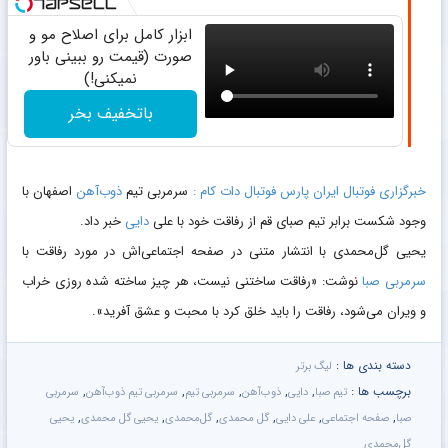
ابزار کامل برای اصلاح مو و
صورت (قیمت رو ببینی باور
نمیکنی!)
باتخفیف بخر
خبرگزاری فوتبال ایران پارس فوتبال دات کام :
سرمربی تیم
ذوب‌آهن
اصفهان با
وجود شکست برابر تیم صبای قم از رفاقت خود با علی
دایی
خبر داد.
یحیی گل‌محمدی با انتشار متنی در صفحه اجتماعی‌اش در مورد رفاقت با
سرمربی صبا
نوشت: «رفاقت ساختنى نیست، هر چیز ساخته شده روزى خراب
و ویران می‌شود، رفاقت را باید خلق کرد با محبت و عشق آفرید».
دسته بندی ها :
لیگ برتر
برچسب ها :
,
,
,
,
,
تیم صبا
دایی
ذوب‌آهن
سرمربی تیم
سرمربی تیم ذوب‌آهن
سرمربی
,
,
,
,
,
,
صبا
صفحه اجتماعی
علی دایی
گل محمدی
گل‌محمدی
یحیی گل محمدی
یحیی
گل‌محمدی