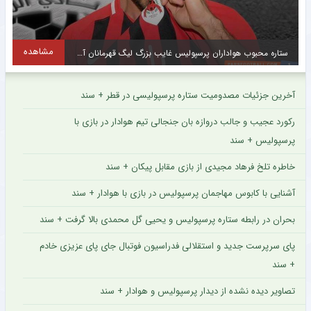
مشاهده
ستاره محبوب هواداران پرسپولیس غایب بزرگ لیگ قهرمانان آسیا + سند
آخرین جزئیات مصدومیت ستاره پرسپولیسی در قطر + سند
رکورد عجیب و جالب دروازه بان جنجالی تیم هوادار در بازی با
پرسپولیس + سند
خاطره تلخ فرهاد مجیدی از بازی مقابل پیکان + سند
آشنایی با کابوس مهاجمان پرسپولیس در بازی با هوادار + سند
بحران در رابطه ستاره پرسپولیس و یحیی گل محمدی بالا گرفت + سند
پای سرپرست جدید و استقلالی فدراسیون فوتبال جای پای عزیزی خادم
+ سند
تصاویر دیده نشده از دیدار پرسپولیس و هوادار + سند