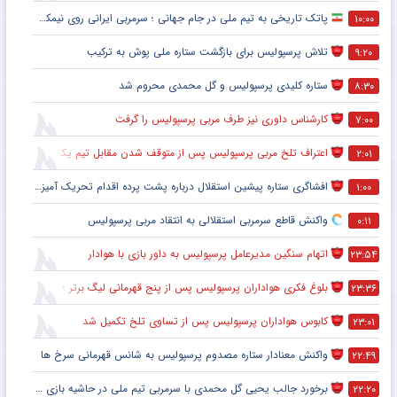
پاتک تاریخی به تیم ملی در جام جهانی ؛ سرمربی ایرانی روی نیمکت آمریکا
۱۰:۰۰
تلاش پرسپولیس برای بازگشت ستاره ملی پوش به ترکیب
۹:۲۰
ستاره کلیدی پرسپولیس و گل محمدی محروم شد
۸:۳۰
کارشناس داوری نیز طرف مربی پرسپولیس را گرفت
۷:۰۰
اعتراف تلخ مربی پرسپولیس پس از متوقف شدن مقابل تیم یک استقلالی
۲:۰۱
افشاگری ستاره پیشین استقلال درباره پشت پرده اقدام تحریک آمیز خود مقابل هواداران پرسپولیس
۱:۰۰
واکنش قاطع سرمربی استقلالی به انتقاد مربی پرسپولیس
۰:۱۱
اتهام سنگین مدیرعامل پرسپولیس به داور بازی با هوادار
۲۳:۵۴
بلوغ فکری هواداران پرسپولیس پس از پنج قهرمانی لیگ برتر ؛ اتفاقی تاریخی پس از پایان بازی با هوادار
۲۳:۳۶
کابوس هواداران پرسپولیس پس از تساوی تلخ تکمیل شد
۲۳:۰۱
واکنش معنادار ستاره مصدوم پرسپولیس به شانس قهرمانی سرخ ها
۲۲:۴۹
برخورد جالب یحیی گل محمدی با سرمربی تیم ملی در حاشیه بازی پرسپولیس
۲۲:۲۰