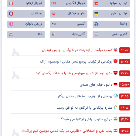
فوتبال اسپانیا
فوتبال انگلیس
فوتبال ایتالیا
فوتبال آلمان
منهای فوتبال
بسکتبال
والیبال
کشتی
ورزش بانوان
گالری عکس
گالری فیلم
دکه
کسب درآمد از اینترنت در خبرگزاری پارس فوتبال
۱۲:۰۲
رونمایی از ترکیب پرسپولیس‌ مقابل آلومینیوم اراک
۱۰:۲۷
مدیر تیم هوادار پرسپولیسی ها را با خاک یکسان کرد
۲۱:۳۰
دانلود فیلم های هندی
۱۵:۵۲
رونمایی از ترکیب استقلال مقابل پیکان
۱۴:۱۵
ستاره پرتغالی با تراکتور به توافق رسید
۱۴:۰۰
مهدی طارمی راهی ایتالیا می شود؟
۱۳:۲۰
بمب نقل و انتقالاتی ؛ طارمی در یک قدمی دومین تیم پرافتخار اروپا
۱۳:۰۵