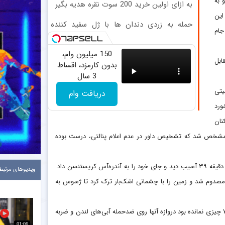
 به
به ازای اولین خرید 200 سوت نقره هدیه بگیر
این
حمله به زردی دندان ها با ژل سفید کننده
جام
دندان! خرید40%تخفیف
150 میلیون وام،
لخ شکست در فینال سال ۲۰۰۸ مقابل
بدون کارمزد، اقساط
3 سال
یتی
دریافت وام
۶۰ و پس از برخورد
نان
شخص شد که تشخیص داور در عدم اعلام پنالتی، درست بوده
این مسابقه همچنین دارای یک تعویض اجباری برای هر تیم بود. تیاگو سیلوا در دقیقه ۳۹ آسیب دید و جای خود را به آندره‌آس کریستنسن داد.
ویدیوهای مرتبط
د با رودیگر، به شدت مصدوم شد و زمین را با چشمانی اشک‌بار ترک کرد تا ژسوس به
در نیمه دوم توپ و میدان بیشتر در اختیار شاگردان گواردیولا بود، اما در دقیقه ۷۳ چیزی نمانده بود دروازه آنها روی ضدحمله آبی‌های لندن و ضربه
01:06