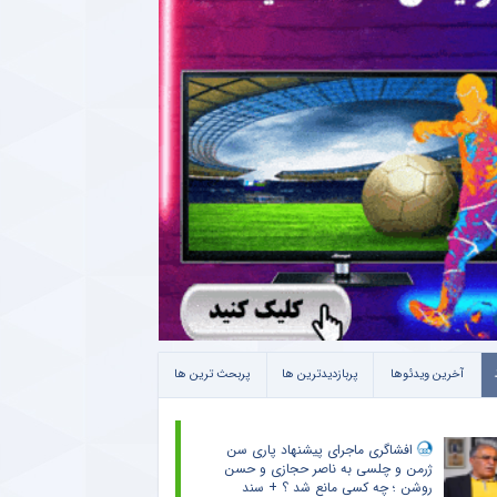
آخرین ویدئوها
پربازدیدترین ها
پربحث ترین ها
افشاگری ماجرای پیشنهاد پاری سن
ژرمن و چلسی به ناصر حجازی و حسن
روشن ؛ چه کسی مانع شد ؟ + سند