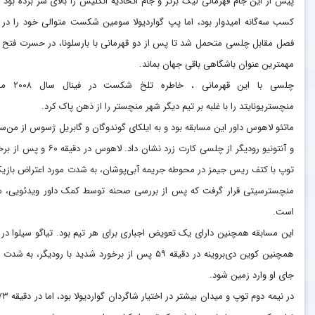
پیش از این جام قهرمانی لیگ برتر و جام اتحادیه انگلیس را بالای سر برده بود و
کسب سه‌گانه امیدوار بود، اما پپ گواردیولا سومین شکست متوالی خود را در 
فصل مقابل چلسی متحمل شد تا پس از دو قهرمانی با بارسلونا، در حسرت فتح 
مهمترین عنوان باشگاهی باقی جهان بماند.
چلسی با این قهرمانی ، خاطره ت
منچستریونایتد را با غلبه بر تیم دیگر شهر منچستر را از ذهن پاک کرد.
ماتئو لاهوس داور این مسابقه بود و به ایلکای گوندوگان و گابریل ژسوس از من‌س
و آنتونیو رودیگر از چلسی کارت زرد نشان داد. لاهوس در دقیقه 
توپ با کتف ریس جیمز در محوطه جریمه آبی‌پوشان، به شدت مورد اعتراض بازیک
منچسترسیتی قرار گرفت که پس از بررسی صحنه توسط کمک داور ویدئویی، م
است.
همچنین کوین دی‌بروینه در دقیقه ۵۹ پس از برخورد شدی
جای او وارد زمین شود.