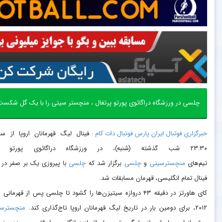
چلسی در ورزشگاه دراگائوی پورتو پرتغال ، منچستر سیتی را با یک گل شکست داد و قهرمان
خبرگزاری فوتبال ایران پارس فوتبال دات کام :
فینال لیگ قهرمانان اروپا از س
۲۳:۳۰ شب گذشته (شنبه)، در ورزشگاه دراگائوی پورتو ب
تیم‌های
منچسترسیتی
و
چلسی
برگزار شد که
چلسی
با پیروزی یک بر صفر در 
فینال تمام انگلیسی، قهرمان مسابقات شد.
کای هاورتز در دقیقه ۴۳ دروازه سیتیزن‌ها را گشود تا چلسی پس از قهرمانی
۲۰۱۲، برای دومین بار در تاریخ لیگ قهرمانان اروپا تاج‌گذاری کند.
منچسترسی