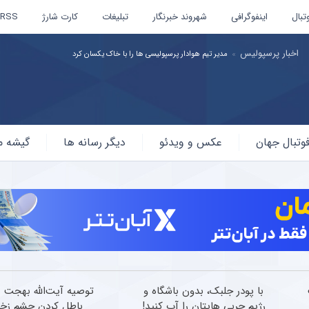
تبال
اینفوگرافی
شهروند خبرنگار
تبلیغات
کارت شارژ
RSS
اخبار پرسپولیس
مدیر تیم هوادار پرسپولیسی ها را با خاک یکسان کرد
وتبال جهان
عکس و ویدئو
دیگر رسانه ها
گیشه م
با پودر جلبک، بدون باشگاه و
توصیه آیت‌الله بهجت ب
رژیم چربی هایتان را آب کنید!
باطل کردن چشم زخ