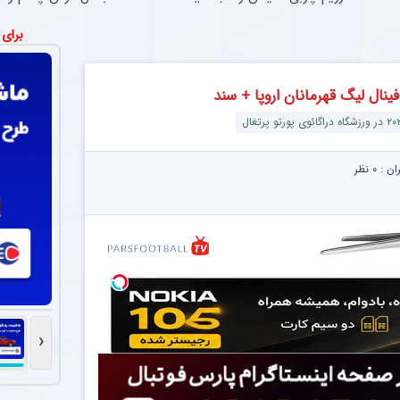
برای
ران :
۰ نظر
‹