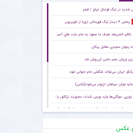
ی شدید در لیگ فوتبال عراق / فیلم
پخش ۴ دیدار لیگ قهرمانان اروپا از تلویزیون
ناظم الشریعه: هدف ما صعود به جام ملت های آسیا است
 پنهان مجیدی مقابل پیکان
زیر ورزش مصر حامی کی‌روش شد
رانکو: ایران می‌تواند شگفتی جام جهانی شود
تاره جوان سپاهان لژیونر می‌شود(عکس)
زنوزی: سوگلی‌ها وارد بورس شدند؛ مجبورند تراکتور را هم به بورس ببرند/ بدهی‌های ما کمتر از ۲ میلیارد تومان است
صعود قابل توجه تکواندوکاران ایران در رنکینگ المپیکی/ کیانی و میرحسینی در جمع ۲۰ تکواندوکار برتر جهان
زنوزی: کسی حق ندارد مرا بازخواست کند/ مثل تیم‌های دولتی‌ از جیب مردم هزینه نکردم
ی عکس