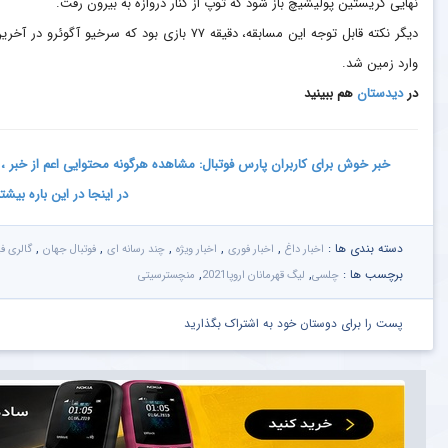
نهایی کریستین پولیشیچ باز شود که توپ از کنار دروازه به بیرون رفت.
دیگر نکته قابل توجه این مسابقه، دقیقه ۷۷ بازی ب
وارد زمین شد.
در
دیدستان
هم ببینید
خبر خوش برای کاربران پارس فوتبال: مشاهده هرگونه محتوایی اعم از خبر ، ع
در اینجا در این باره بیشت
دسته بندی ها :
,
,
,
,
,
اخبار داغ
اخبار فوری
اخبار ویژه
چند رسانه ای
فوتبال جهان
گالری فی
برچسب ها :
,
,
چلسی
لیگ قهرمانان اروپا2021
منچسترسیتی
پست را برای دوستان خود به اشتراک بگذارید