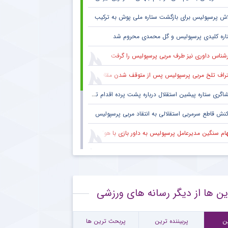
جمعه ۲۳ اسفند ۱۳۹۸ | ۲۲:۰۰
اش پرسپولیس برای بازگشت ستاره ملی پوش به ترکیب
اره کلیدی پرسپولیس و گل محمدی محروم شد
رشناس داوری نیز طرف مربی پرسپولیس را گرفت
راف تلخ مربی پرسپولیس پس از متوقف شدن مقابل تیم یک استقلالی
گری ستاره پیشین استقلال درباره پشت پرده اقدام تحریک آمیز خود مقابل هواداران پرسپولیس
کنش قاطع سرمربی استقلالی به انتقاد مربی پرسپولیس
هام سنگین مدیرعامل پرسپولیس به داور بازی با هوادار
 فکری هواداران پرسپولیس پس از پنج قهرمانی لیگ برتر ؛ اتفاقی تاریخی پس از پایان بازی با هوادار
بوس هواداران پرسپولیس پس از تساوی تلخ تکمیل شد
ین ها از دیگر رسانه های ورزشی
نش معنادار ستاره مصدوم پرسپولیس به شانس قهرمانی سرخ ها
ورد جالب یحیی گل محمدی با سرمربی تیم ملی در حاشیه بازی پرسپولیس
ن
پربیننده ترین
پربحث ترین ها