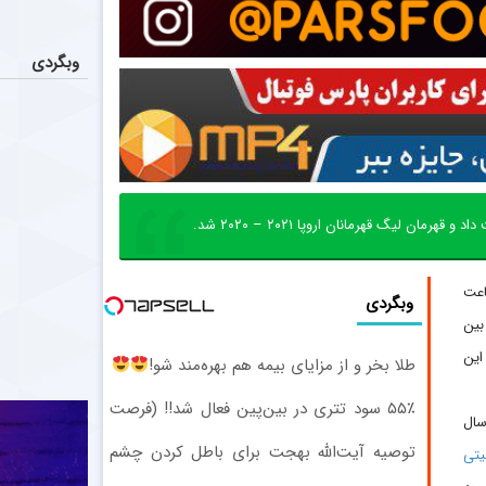
وبگردی
 لیگ قهرمانان اروپا ۲۰۲۱ – ۲۰۲۰ شد.
اعت
وبگردی
ین
این
طلا بخر و از مزایای بیمه هم بهره‌مند شو!
۵۵٪ سود تتری در بین‌پین فعال شد!! (فرصت
 سال
محدود ثبت‌نام)
توصیه آیت‌الله بهجت برای باطل کردن چشم
تی
زخم