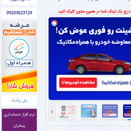
 درج بک لینک شما در همین ستون کلیک کنید
09203623129
پنل پیامک
›
نرم افزار حسابداری
پیشران