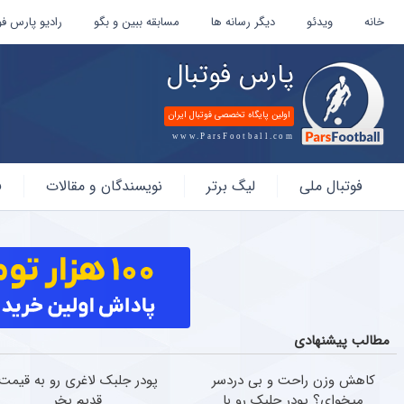
خانه
ویدئو
دیگر رسانه ها
مسابقه ببین و بگو
رادیو پارس فو
پارس فوتبال
اولین پایگاه تخصصی فوتبال ایران
www.ParsFootball.com
پارس
فوتبال ملی
لیگ برتر
نویسندگان و مقالات
ف
فوتبال
مطالب پیشنهادی
کاهش وزن راحت و بی دردسر
پودر جلبک لاغری رو به قیمت
میخوای؟ پودر جلبک رو با
قدیم بخر