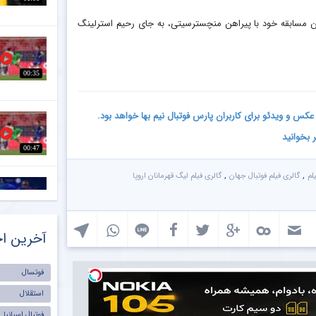
ود که سرخیو آگوئرو در آخرین مسابقه خود با پیراهن منچسترسیتی، به جای رحیم استرلینگ
00:35
کس و ویدئو برای کاربران پارس فوتبال نیم بها خواهد بود.
ر بخوانید
00:47
,
,
لم
گالری فیلم فوتبال جهان
گالری فیلم لیگ قهرمانان اروپا
2:31
آخرین اخ
فوتسال
۰۲:۱۵
استقلال
فوتبال اسپانیا