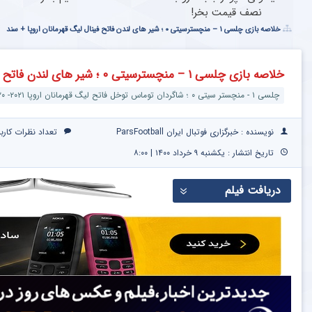
نصف قیمت بخر!
خلاصه بازی چلسی ۱ – منچسترسیتی ۰ ؛ شیر های لندن فاتح فینال لیگ قهرمانان اروپا + سند
خلاصه بازی چلسی ۱ – منچسترسیتی ۰ ؛ شیر های لندن فاتح فینال لیگ قهرمانان اروپا + سند
چلسی ۱ - منچستر سیتی ۰ ؛ شاگردان توماس توخل فاتح لیگ قهرمانان اروپا ۲۰۲۱- ۲۰۲۰ در ورزشگاه دراگائوی پورتو پرتغال
نویسنده : خبرگزاری فوتبال ایران ParsFootball
تعداد نظرات کارب
تاریخ انتشار : یکشنبه ۹ خرداد ۱۴۰۰ | ۸:۰۰
دریافت فیلم