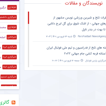
نویسندگان و مقالات
درگیر
طرفداری
رات تلخ و شیرین ورزشی نویس مشهور از
خبرگزاری دانشجو
‌های جهانی ؛ از اشک شوق برای گل ایرج دانایی
محمد 
طرفداری
تا بهت در بندر ناپل
ParsFootball NewsAgenc
شنبه ۱۳ فروردین ۱۴۰۱ | ۳:۰۴
اسلحه
خبرانلاین
و
ته های تلخ از فدراسیون و تیم ملی فوتبال ایران
خبرگزاری ایرنا
ستانه قرعه کشی جام جهانی ۲۰۲۲
ب
خبرگزاری ایرنا
برگزاری پارس فوتبال
جمعه ۱۲ فروردین ۱۴۰۱ | ۲۰:۲۲
س
خبرگزاری ایلنا
نش معنادار ورزشی نویس مشهور به تلخ ترین
خبرگزاری تسنیم
ق این هفته فوتبال
ParsFootball NewsAgenc
شنبه ۶ فروردین ۱۴۰۱ | ۱۰:۵۲
خبرگزاری فارس
ه تند ورزشی نویس مشهور به دراگان اسکوچیچ
خبرگزاری فارس
گالر
از باخت تیم ملی در سئول