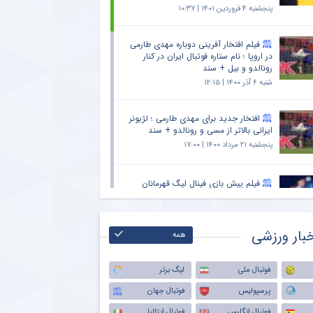
پنجشنبه ۴ فروردین ۱۴۰۱ | ۱۰:۳۷
فیلم افتخار آفرینی دوباره مهدی طارمی
در اروپا ؛ نام ستاره فوتبال ایران در کنار
رونالدو و بیل + سند
شنبه ۶ آذر ۱۴۰۰ | ۱۲:۱۵
افتخار جدید برای مهدی طارمی ؛ لژیونر
ایرانی بالاتر از مسی و رونالدو + سند
پنجشنبه ۲۱ مرداد ۱۴۰۰ | ۱۷:۰۰
فیلم پیش بازی فینال لیگ قهرمانان
اروپا ؛ جنگ منچسترسیتی و چلسی برای
تاج گذاری در قاره سبز
شنبه ۸ خرداد ۱۴۰۰ | ۲۱:۰۰
بار ورزشی
همه
مهدی طارمی ، گزارشگران انگلیسی و
عربی لیگ قهرمانان اروپا را به وجد آورد +
فوتبال ملی
لیگ برتر
سند
پرسپولیس
فوتبال جهان
چهارشنبه ۲۵ فروردین ۱۴۰۰ | ۸:۰۰
فوتبال انگلیس
فوتبال ایتالیا