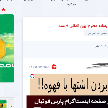
میشود
برای
مسی به اسرائیل !
ران :
۰ نظر
‹