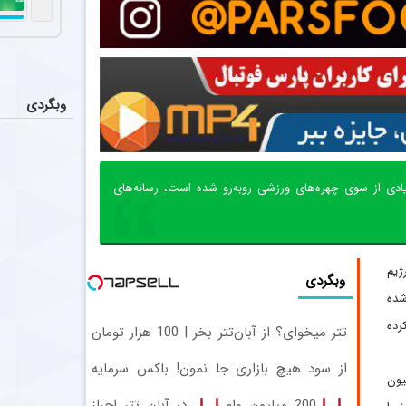
وبگردی
یادی از سوی چهره‌های ورزشی روبه‌رو شده است، رسانه‌های
ژیم
وبگردی
شده
رده
تتر میخوای؟ از آبان‌تتر بخر | 100 هزار تومان
هم جایزه بگیر
از سود هیچ بازاری جا نمون! باکس سرمایه
یون
گذاری آبان تتر
200 میلیون وام
در آبان تتر احراز