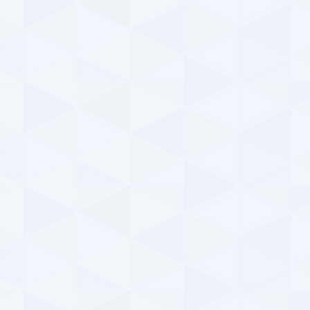
اتفا
ParsFootball NewsAgency
شنبه ۲۵ اسفند ۱۳۹۷ | ۲۳:۰۹
y
خبر خوش برای کاربران پارس فوتبال ؛ مسابقه جذاب
ببین و بگو (شماره ۹۹) ؛ با جوایز میلیونی !
حمل
پس 
ParsFootball NewsAgency
شنبه ۲۵ اسفند ۱۳۹۷ | ۲۳:۰۹
y
مسابقه جذاب ببین و بگو ؛ با جوایز میلیونی (شماره
۹۸ ، ویدیو دوم)
افشا
بارس
ParsFootball NewsAgency
سه‌شنبه ۱۴ اسفند ۱۳۹۷ | ۸:۲۵
y
مژده آسیایی برای هواداران پرسپولیس ؛ خاطره‌ای
خوش از تقابل سرخپوشان با تیم‌های ازبکستانی +
حمل
فیلم
گل‌
ParsFootball NewsAgency
دوشنبه ۱۳ اسفند ۱۳۹۷ | ۲۳:۲۶
y
خبر تکمیلی درباره مسابقه جذاب پارس فوتبال ؛ همراه
جزئی
با جوایز میلیونی (شماره ۹۷)
سیما
ParsFootball NewsAgency
سه‌شنبه ۷ اسفند ۱۳۹۷ | ۰:۱۰
پا