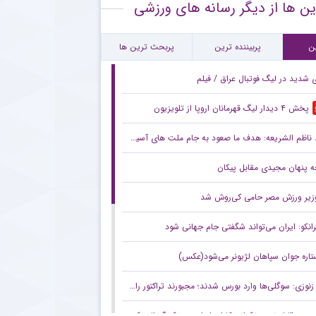
ین ها از دیگر رسانه های ورزشی
نش معنادار ستاره مصدوم پرسپولیس به شانس قهرمانی سرخ ها
ورد جالب یحیی گل محمدی با سرمربی تیم ملی در حاشیه بازی پرسپولیس
ن
پربیننده ترین
پربحث ترین ها
ی شدید در لیگ فوتبال عراق / فیلم
پخش ۴ دیدار لیگ قهرمانان اروپا از تلویزیون
ناظم الشریعه: هدف ما صعود به جام ملت های آسیا است
 پنهان مجیدی مقابل پیکان
زیر ورزش مصر حامی کی‌روش شد
رانکو: ایران می‌تواند شگفتی جام جهانی شود
تاره جوان سپاهان لژیونر می‌شود(عکس)
زنوزی: سوگلی‌ها وارد بورس شدند؛ مجبورند تراکتور را هم به بورس ببرند/ بدهی‌های ما کمتر از ۲ میلیارد تومان است
صعود قابل توجه تکواندوکاران ایران در رنکینگ المپیکی/ کیانی و میرحسینی در جمع ۲۰ تکواندوکار برتر جهان