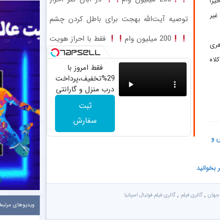
یرا
هویت کن
غیر
توصیه آیت‌الله بهجت برای باطل کردن چشم
زخم
200 میلیون وام
فقط با احراز هویت
ری
لاه
فقط امروز با
29%تخفیف،پرداخت
درب منزل و گارانتی
تعویض چراغ 40
ثبت
وات بخر
سفارش
س و
ر بخوانید
,
,
 جهان
گالری فیلم
گالری فیلم فوتبال اسپانیا
ویدیوهای مرتبط