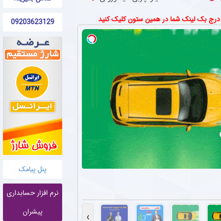
 درج بک لینک شما در همین ستون کلیک کنید
09203623129
پنل پیامک
نرم افزار حسابداری
پیشران
›