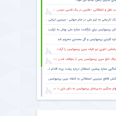
گزارش لحظه به لحظه حضور مسی در
پاری سن ژرمن + سند
 نقل و انتقالاتی ؛ طارمی در یک قدمی دومین تیم پرافتخار اروپا
چهارشنبه ۲۰ مرداد ۱۴۰۰ | ۱۹:۰۱
ک تاریخی به تیم ملی در جام جهانی ؛ سرمربی ایرانی روی نیمکت آمریکا
اش پرسپولیس برای بازگشت ستاره ملی پوش به ترکیب
اره کلیدی پرسپولیس و گل محمدی محروم شد
رشناس داوری نیز طرف مربی پرسپولیس را گرفت
راف تلخ مربی پرسپولیس پس از متوقف شدن مقابل تیم یک استقلالی
گری ستاره پیشین استقلال درباره پشت پرده اقدام تحریک آمیز خود مقابل هواداران پرسپولیس
کنش قاطع سرمربی استقلالی به انتقاد مربی پرسپولیس
هام سنگین مدیرعامل پرسپولیس به داور بازی با هوادار
 فکری هواداران پرسپولیس پس از پنج قهرمانی لیگ برتر ؛ اتفاقی تاریخی پس از پایان بازی با هوادار
بوس هواداران پرسپولیس پس از تساوی تلخ تکمیل شد