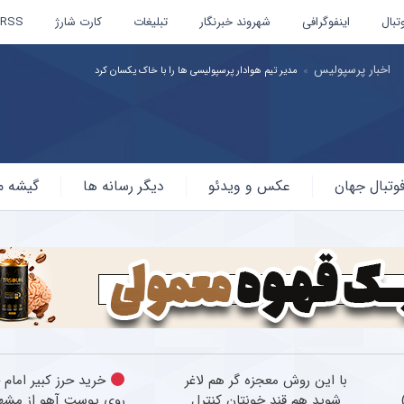
تبال
اینفوگرافی
شهروند خبرنگار
تبلیغات
کارت شارژ
RSS
اخبار پرسپولیس
مدیر تیم هوادار پرسپولیسی ها را با خاک یکسان کرد
وتبال جهان
عکس و ویدئو
دیگر رسانه ها
گیشه م
با این روش معجزه گر هم لاغر
خرید حرز کبیر امام 
شوید هم قند خونتان کنترل
روی پوست آهو از مشه