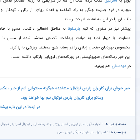
یورو به
اسرائیل
کمک کرده است آن هم در شرایطی که رژیم اشغالگر قدس اخ
دوباره در غزه جنایت جنگی به راه انداخته و تعداد زیادی از زنان ، کودکان و 
نظامیان را در این منطقه به شهادت رساند.
پیشتر نیز در سفری که تیم
بارسلونا
به مناطق اشغالی داشت، مسی با ظاه
متفاوت، با دیوار ندبه به عبادت پرداخت. تصاویر منتشر شده از مسی با ک
مخصوص یهودیان جنجال زیادی را در رسانه های مختلف ورزشی به پا کرد.
این خبر رسانه‌های صهیونیستی در روزنامه‌های اروپایی بازتاب داشته است.
در
دیدستان
هم ببینید.
خبر خوش برای کاربران پارس فوتبال: مشاهده هرگونه محتوایی اعم از خبر ، عک
ویدئو برای کاربران پارس فوتبال نیم بها خواهد بود.
در اینجا در این باره بیشت
دسته بندی ها :
,
,
,
,
,
اخبار داغ
اخبار فوری
اخبار ویژه
چند رسانه ای
فوتبال اسپانیا
فوتبال
برچسب ها :
,
,
,
اسرائیل
بارسلونا
لالیگا
لیونل مسی