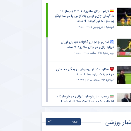
فیلم ؛ رئال مادرید ۰ – ۴ بارسلونا ؛
شاگردان ژاوی لوس بلانکوس را در سانتیاگو
برنابئو تحقیر کردند + سند
دوشنبه ۱ فروردین ۱۴۰۱ | ۷:۰۰
ادعای جنجالی آقازاده فوتبال ایران
درباره بازی در رئال مادرید + سند
چهارشنبه ۲۵ اسفند ۱۴۰۰ | ۱۰:۰۰
ستاره مدنظر پرسپولیس و گل محمدی
در تمرینات بارسلونا + سند
دوشنبه ۲۳ اسفند ۱۴۰۰ | ۱۸:۳۷
رسمی ؛ دروازه‌بان ایرانی در بارسلونا ؛
افتخار بزرگ برای لژیونر فوتبال ایران +
سند
چهارشنبه ۱۱ اسفند ۱۴۰۰ | ۱۲:۳۰
بار ورزشی
همه
سنگ‌ تمام ستاره بارسلونا برای نابغه