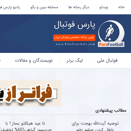
خانه
ویدئو
دیگر رسانه ها
مسابقه ببین و بگو
رادیو پارس فو
پارس فوتبال
اولین پایگاه تخصصی فوتبال ایران
www.ParsFootball.com
پارس
فوتبال ملی
لیگ برتر
نویسندگان و مقالات
ف
فوتبال
مطالب پیشنهادی
توصیه آیت‌الله بهجت برای
تا عید هیکلتو بساز ! با
باطل کردن چشم زخم
چربیسوز گیاهی(60% تخفیف)