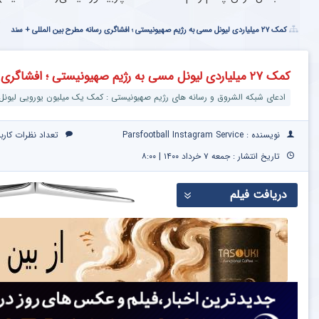
کمک ۲۷ میلیاردی لیونل مسی به رژیم صهیونیستی ؛ افشاگری رسانه مطرح بین المللی + سند
کمک ۲۷ میلیاردی لیونل مسی به رژیم صهیونیستی ؛ افشاگری رسانه مطرح بین المللی + سند
ادعای شبکه الشروق و رسانه های رژیم صهیونیستی : کمک یک میلیون یورویی لیونل 
نویسنده : Parsfootball Instagram Service
تعداد نظرات کارب
تاریخ انتشار : جمعه ۷ خرداد ۱۴۰۰ | ۸:۰۰
دریافت فیلم