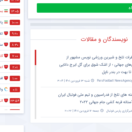
۱۳:۲۰
بمب
۱۳:۰۵
09:25
پات
۱۰:۰۰
تل
۹:۲۰
نویسندگان و مقالات
ست
۸:۳۰
کا
۷:۰۰
رات تلخ و شیرین ورزشی نویس مشهور از
‌های جهانی ؛ از اشک شوق برای گل ایرج دانایی
اعت
۲:۰۱
تا بهت در بندر ناپل
افشا
۱:۰۰
ParsFootball NewsAgenc
شنبه ۱۳ فروردین ۱۴۰۱ | ۳:۰۴
وا
۰:۱۱
ته های تلخ از فدراسیون و تیم ملی فوتبال ایران
ات
۲۳:۵۴
ستانه قرعه کشی جام جهانی ۲۰۲۲
برگزاری پارس فوتبال
جمعه ۱۲ فروردین ۱۴۰۱ | ۲۰:۲۲
بلوغ
۲۳:۳۶
کا
۲۳:۰۱
نش معنادار ورزشی نویس مشهور به تلخ ترین