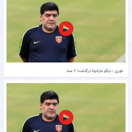
فوری ؛ دیگو مارادونا درگذشت + سند