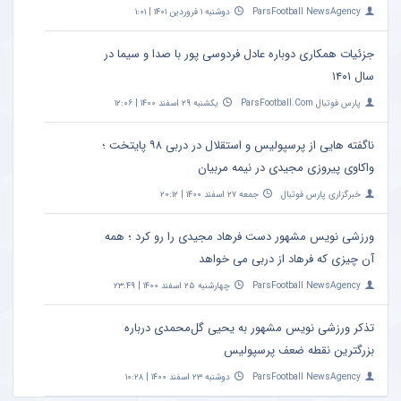
ParsFootball NewsAgency
دوشنبه ۱ فروردین ۱۴۰۱ | ۱:۰۱
جزئیات همکاری دوباره عادل فردوسی‌ پور با صدا و سیما در
سال ۱۴۰۱
پارس فوتبال ParsFootball.Com
یکشنبه ۲۹ اسفند ۱۴۰۰ | ۱۲:۰۶
ناگفته هایی از پرسپولیس و استقلال در دربی ۹۸ پایتخت ؛
واکاوی پیروزی مجیدی در نیمه مربیان
خبرگزاری پارس فوتبال
جمعه ۲۷ اسفند ۱۴۰۰ | ۲۰:۱۲
ورزشی نویس مشهور دست فرهاد مجیدی را رو کرد ؛ همه
آن چیزی که فرهاد از دربی می خواهد
ParsFootball NewsAgency
چهارشنبه ۲۵ اسفند ۱۴۰۰ | ۲۳:۴۹
تذکر ورزشی نویس مشهور به یحیی گل‌محمدی درباره
بزرگترین نقطه ضعف پرسپولیس
ParsFootball NewsAgency
دوشنبه ۲۳ اسفند ۱۴۰۰ | ۱۰:۲۸