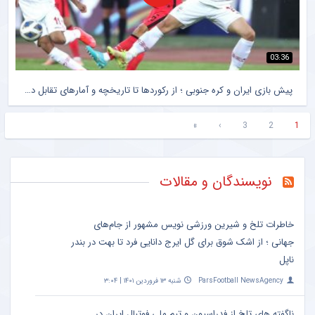
03:36
پیش بازی ایران و کره جنوبی ؛ از رکوردها تا تاریخچه و آمارهای تقابل دو تیم ؛ اولین بازی قرن تیم ملی ، تشریفاتی اما حیثیتی + سند
»
›
3
2
1
نویسندگان و مقالات
خاطرات تلخ و شیرین ورزشی نویس مشهور از جام‌های
جهانی ؛ از اشک شوق برای گل ایرج دانایی فرد تا بهت در بندر
ناپل
ParsFootball NewsAgency
شنبه ۱۳ فروردین ۱۴۰۱ | ۳:۰۴
ناگفته های تلخ از فدراسیون و تیم ملی فوتبال ایران در