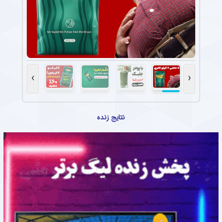
›
‹
نتایج زنده