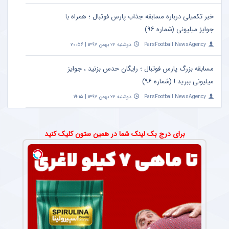
خبر تکمیلی درباره مسابقه جذاب پارس فوتبال ؛ همراه با
جوایز میلیونی (شماره ۹۶)
ParsFootball NewsAgency
دوشنبه ۲۲ بهمن ۱۳۹۷ | ۲۰:۵۶
مسابقه بزرگ پارس فوتبال ؛ رایگان حدس بزنید ، جوایز
میلیونی ببرید ! (شماره ۹۶)
ParsFootball NewsAgency
دوشنبه ۲۲ بهمن ۱۳۹۷ | ۱۹:۱۵
برای درج بک لینک شما در همین ستون کلیک کنید