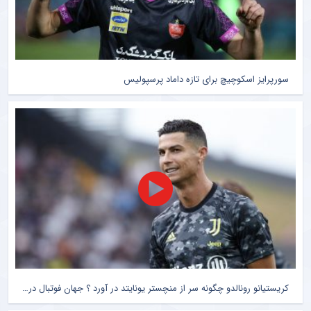
سورپرایز اسکوچیچ برای تازه داماد پرسپولیس
کریستیانو رونالدو چگونه سر از منچستر یونایتد در آورد ؟ جهان فوتبال در شوک + سند