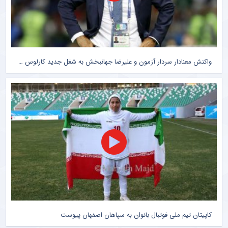
واکنش معنادار سردار آزمون و علیرضا جهانبخش به شغل جدید کارلوس کی روش
کاپیتان تیم ملی فوتبال بانوان به سپاهان اصفهان پیوست