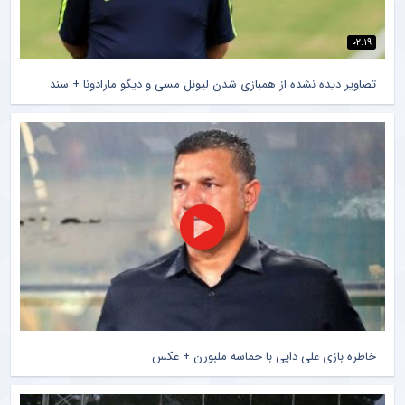
۰۲:۱۹
تصاویر دیده نشده از همبازی شدن لیونل مسی و دیگو مارادونا + سند
خاطره بازی علی دایی با حماسه ملبورن + عکس