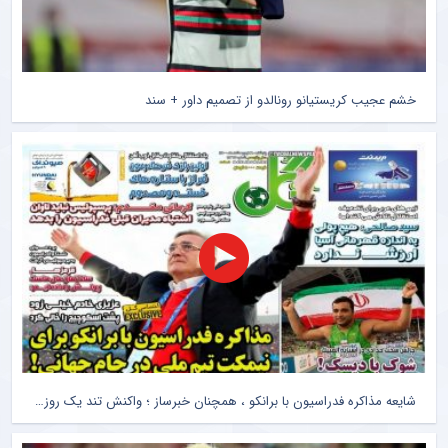
خشم عجیب کریستیانو رونالدو از تصمیم داور + سند
شایعه مذاکره فدراسیون با برانکو ، همچنان خبرساز ؛ واکنش تند یک روزنامه ورزشی علیه تکذیبیه جنجالی