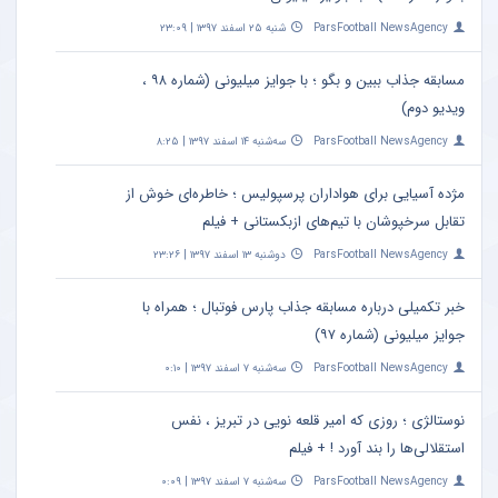
ParsFootball NewsAgency
شنبه ۲۵ اسفند ۱۳۹۷ | ۲۳:۰۹
مسابقه جذاب ببین و بگو ؛ با جوایز میلیونی (شماره ۹۸ ،
ویدیو دوم)
ParsFootball NewsAgency
سه‌شنبه ۱۴ اسفند ۱۳۹۷ | ۸:۲۵
مژده آسیایی برای هواداران پرسپولیس ؛ خاطره‌ای خوش از
تقابل سرخپوشان با تیم‌های ازبکستانی + فیلم
ParsFootball NewsAgency
دوشنبه ۱۳ اسفند ۱۳۹۷ | ۲۳:۲۶
خبر تکمیلی درباره مسابقه جذاب پارس فوتبال ؛ همراه با
جوایز میلیونی (شماره ۹۷)
ParsFootball NewsAgency
سه‌شنبه ۷ اسفند ۱۳۹۷ | ۰:۱۰
نوستالژی ؛ روزی که امیر قلعه نویی در تبریز ، نفس
استقلالی‌ها را بند آورد ! + فیلم
ParsFootball NewsAgency
سه‌شنبه ۷ اسفند ۱۳۹۷ | ۰:۰۹