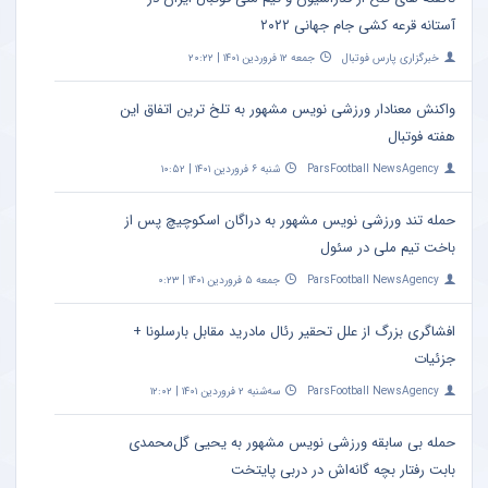
آستانه قرعه کشی جام جهانی ۲۰۲۲
خبرگزاری پارس فوتبال
جمعه ۱۲ فروردین ۱۴۰۱ | ۲۰:۲۲
واکنش معنادار ورزشی نویس مشهور به تلخ ترین اتفاق این
هفته فوتبال
ParsFootball NewsAgency
شنبه ۶ فروردین ۱۴۰۱ | ۱۰:۵۲
حمله تند ورزشی نویس مشهور به دراگان اسکوچیچ پس از
باخت تیم ملی در سئول
ParsFootball NewsAgency
جمعه ۵ فروردین ۱۴۰۱ | ۰:۲۳
افشاگری بزرگ از علل تحقیر رئال مادرید مقابل بارسلونا +
جزئیات
ParsFootball NewsAgency
سه‌شنبه ۲ فروردین ۱۴۰۱ | ۱۲:۰۲
حمله بی سابقه ورزشی نویس مشهور به یحیی گل‌محمدی
بابت رفتار بچه گانه‌اش در دربی پایتخت