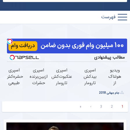
پارس
فوتبال
مطالب پیشنهادی
ویدیو
اسپری
اسپری
اسپری
اسپری
هولناک
بیدکش
عنکبوت‌‌کش
ازبین‌برنده
حشره‌کش
از
تارومار
تارومار
حشرات
طبیعی
جوان
با
ازبین‌برنده
رختخواب،
تارومار
جام جهانی 2018
کارتن
اثرفوری
انواع
مناسب
سازگار با
خوابی
،
عنکبوت
برای
محیط
»
›
3
2
1
که
محافظ
مقابله با
زیست و
میلیاردر
لباس
انواع
با
شد.
در
ساس
محافظت
آموزش
مقابل
طبیعی