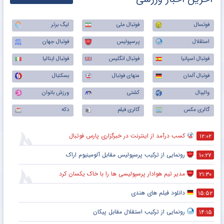
فوتسال
فوتبال ملی
لیگ برتر
استقلال
پرسپولیس
فوتبال جهان
فوتبال اسپانیا
فوتبال انگلیس
فوتبال ایتالیا
فوتبال آلمان
منهای فوتبال
بسکتبال
والیبال
کشتی
ورزش بانوان
گالری عکس
گالری فیلم
دکه
کسب درآمد از اینترنت در خبرگزاری پارس فوتبال
۱۲:۰۲
رونمایی از ترکیب پرسپولیس‌ مقابل آلومینیوم اراک
۱۰:۲۷
مدیر تیم هوادار پرسپولیسی ها را با خاک یکسان کرد
۲۱:۳۰
دانلود فیلم های هندی
۱۵:۵۲
رونمایی از ترکیب استقلال مقابل پیکان
۱۴:۱۵