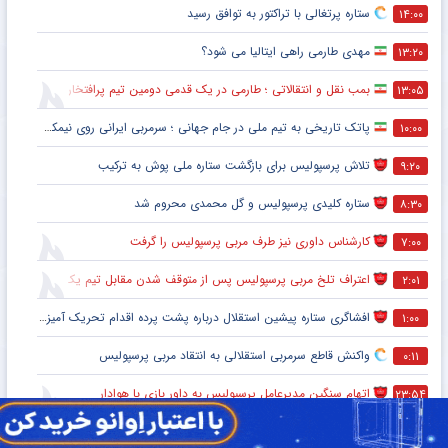
ستاره پرتغالی با تراکتور به توافق رسید
۱۴:۰۰
مهدی طارمی راهی ایتالیا می شود؟
۱۳:۲۰
بمب نقل و انتقالاتی ؛ طارمی در یک قدمی دومین تیم پرافتخار اروپا
۱۳:۰۵
پاتک تاریخی به تیم ملی در جام جهانی ؛ سرمربی ایرانی روی نیمکت آمریکا
۱۰:۰۰
تلاش پرسپولیس برای بازگشت ستاره ملی پوش به ترکیب
۹:۲۰
ستاره کلیدی پرسپولیس و گل محمدی محروم شد
۸:۳۰
کارشناس داوری نیز طرف مربی پرسپولیس را گرفت
۷:۰۰
اعتراف تلخ مربی پرسپولیس پس از متوقف شدن مقابل تیم یک استقلالی
۲:۰۱
افشاگری ستاره پیشین استقلال درباره پشت پرده اقدام تحریک آمیز خود مقابل هواداران پرسپولیس
۱:۰۰
واکنش قاطع سرمربی استقلالی به انتقاد مربی پرسپولیس
۰:۱۱
اتهام سنگین مدیرعامل پرسپولیس به داور بازی با هوادار
۲۳:۵۴
بلوغ فکری هواداران پرسپولیس پس از پنج قهرمانی لیگ برتر ؛ اتفاقی تاریخی پس از پایان بازی با هوادار
۲۳:۳۶