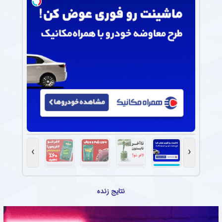
›
‹
نتایج زنده