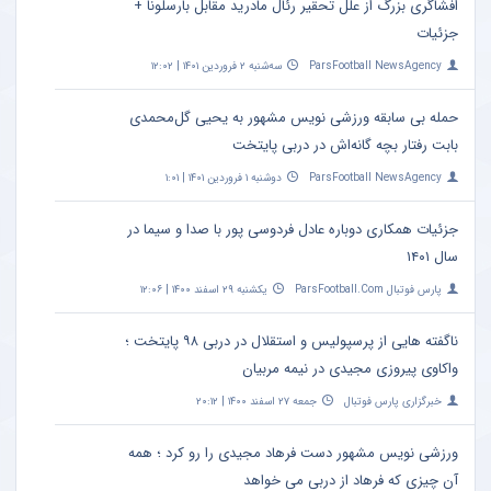
افشاگری بزرگ از علل تحقیر رئال مادرید مقابل بارسلونا +
جزئیات
ParsFootball NewsAgency
سه‌شنبه ۲ فروردین ۱۴۰۱ | ۱۲:۰۲
حمله بی سابقه ورزشی نویس مشهور به یحیی گل‌محمدی
بابت رفتار بچه گانه‌اش در دربی پایتخت
ParsFootball NewsAgency
دوشنبه ۱ فروردین ۱۴۰۱ | ۱:۰۱
جزئیات همکاری دوباره عادل فردوسی‌ پور با صدا و سیما در
سال ۱۴۰۱
پارس فوتبال ParsFootball.Com
یکشنبه ۲۹ اسفند ۱۴۰۰ | ۱۲:۰۶
ناگفته هایی از پرسپولیس و استقلال در دربی ۹۸ پایتخت ؛
واکاوی پیروزی مجیدی در نیمه مربیان
خبرگزاری پارس فوتبال
جمعه ۲۷ اسفند ۱۴۰۰ | ۲۰:۱۲
ورزشی نویس مشهور دست فرهاد مجیدی را رو کرد ؛ همه
آن چیزی که فرهاد از دربی می خواهد