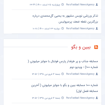
ParsFootball NewsAgency
چهارشنبه ۲۵ اسفند ۱۴۰۰ | ۲۳:۴۹
تذکر ورزشی نویس مشهور به یحیی گل‌محمدی درباره
بزرگترین نقطه ضعف پرسپولیس
ParsFootball NewsAgency
دوشنبه ۲۳ اسفند ۱۴۰۰ | ۱۰:۲۸
ببین و بگو
مسابقه جذاب و پر طرفدار پارس فوتبال با جوایز میلیونی (
شماره ۱۰۰) ؛ ویدیو دوم
ParsFootball NewsAgency
جمعه ۱۶ فروردین ۱۳۹۸ | ۱۳:۵۲
شماره ۱۰۰ مسابقه ببین و بگو با جوایز میلیونی ( آخرین
مسابقه فصل اول)
ParsFootball NewsAgency
جمعه ۱۶ فروردین ۱۳۹۸ | ۱۳:۵۲