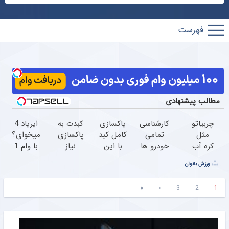
پارس
فوتبال
مطالب پیشنهادی
چربیاتو
کارشناسی
پاکسازی
کبدت به
ایرپاد 4
مثل
تمامی
کامل کبد
پاکسازی
میخوای؟
کره آب
خودرو ها
با این
نیاز
با وام 1
کن
فقط با
دمنوش
داره!
ساله
ورزش بانوان
تخفیف
1,500,000
گیاهی
دمنوش
تکنولایف
رو از
تومان
45%تخفیف
گیاهی
بخر
»
›
3
2
1
دست
تا
کبد55%تخفیف
نده
امشب!
(لینک
خرید