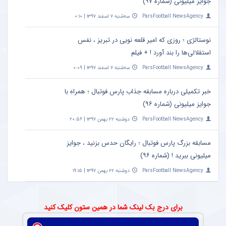
جوایز میلیونی (شماره ۹۷)
ParsFootball NewsAgency
سه‌شنبه ۷ اسفند ۱۳۹۷ | ۰:۱۰
نوستالژی ؛ روزی که امیر قلعه نویی در تبریز ، نفس
استقلالی‌ها را بند آورد ! + فیلم
ParsFootball NewsAgency
سه‌شنبه ۷ اسفند ۱۳۹۷ | ۰:۰۹
خبر تکمیلی درباره مسابقه جذاب پارس فوتبال ؛ همراه با
جوایز میلیونی (شماره ۹۶)
ParsFootball NewsAgency
دوشنبه ۲۲ بهمن ۱۳۹۷ | ۲۰:۵۶
مسابقه بزرگ پارس فوتبال ؛ رایگان حدس بزنید ، جوایز
میلیونی ببرید ! (شماره ۹۶)
ParsFootball NewsAgency
دوشنبه ۲۲ بهمن ۱۳۹۷ | ۱۹:۱۵
برای درج بک لینک شما در همین ستون کلیک کنید