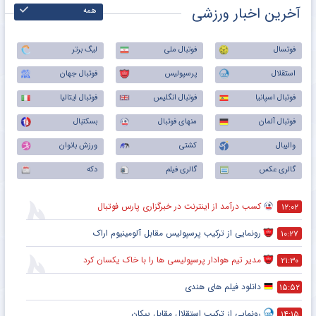
آخرین اخبار ورزشی
همه
فوتسال
فوتبال ملی
لیگ برتر
استقلال
پرسپولیس
فوتبال جهان
فوتبال اسپانیا
فوتبال انگلیس
فوتبال ایتالیا
فوتبال آلمان
منهای فوتبال
بسکتبال
والیبال
کشتی
ورزش بانوان
گالری عکس
گالری فیلم
دکه
کسب درآمد از اینترنت در خبرگزاری پارس فوتبال
۱۲:۰۲
رونمایی از ترکیب پرسپولیس‌ مقابل آلومینیوم اراک
۱۰:۲۷
مدیر تیم هوادار پرسپولیسی ها را با خاک یکسان کرد
۲۱:۳۰
دانلود فیلم های هندی
۱۵:۵۲
رونمایی از ترکیب استقلال مقابل پیکان
۱۴:۱۵