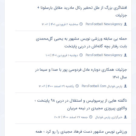
افشاگری بزرگ از علل تحقیر رئال مادرید مقابل بارسلونا +
جزئیات
ParsFootball NewsAgency
سه‌شنبه ۲ فروردین ۱۴۰۱ | ۱۲:۰۲
حمله بی سابقه ورزشی نویس مشهور به یحیی گل‌محمدی
بابت رفتار بچه گانه‌اش در دربی پایتخت
ParsFootball NewsAgency
دوشنبه ۱ فروردین ۱۴۰۱ | ۱:۰۱
جزئیات همکاری دوباره عادل فردوسی‌ پور با صدا و سیما در
سال ۱۴۰۱
پارس فوتبال ParsFootball.Com
یکشنبه ۲۹ اسفند ۱۴۰۰ | ۱۲:۰۶
ناگفته هایی از پرسپولیس و استقلال در دربی ۹۸ پایتخت ؛
واکاوی پیروزی مجیدی در نیمه مربیان
خبرگزاری پارس فوتبال
جمعه ۲۷ اسفند ۱۴۰۰ | ۲۰:۱۲
ورزشی نویس مشهور دست فرهاد مجیدی را رو کرد ؛ همه