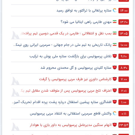
ستاره پرتغالی با تراکتور به توافق رسید
۱۴:۰۰
مهدی طارمی راهی ایتالیا می شود؟
۱۳:۲۰
بمب نقل و انتقالاتی ؛ طارمی در یک قدمی دومین تیم پرافتخار اروپا
۱۳:۰۵
پاتک تاریخی به تیم ملی در جام جهانی ؛ سرمربی ایرانی روی نیمکت آمریکا
۱۰:۰۰
تلاش پرسپولیس برای بازگشت ستاره ملی پوش به ترکیب
۹:۲۰
ستاره کلیدی پرسپولیس و گل محمدی محروم شد
۸:۳۰
کارشناس داوری نیز طرف مربی پرسپولیس را گرفت
۷:۰۰
اعتراف تلخ مربی پرسپولیس پس از متوقف شدن مقابل تیم یک استقلالی
۲:۰۱
افشاگری ستاره پیشین استقلال درباره پشت پرده اقدام تحریک آمیز خود مقابل هواداران پرسپولیس
۱:۰۰
واکنش قاطع سرمربی استقلالی به انتقاد مربی پرسپولیس
۰:۱۱
اتهام سنگین مدیرعامل پرسپولیس به داور بازی با هوادار
۲۳:۵۴