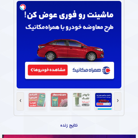
›
‹
نتایج زنده