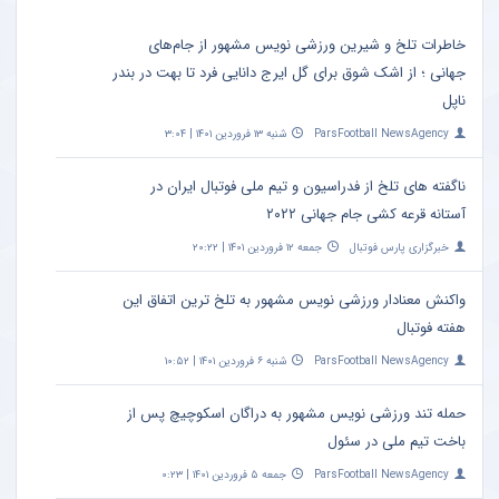
خاطرات تلخ و شیرین ورزشی نویس مشهور از جام‌های
جهانی ؛ از اشک شوق برای گل ایرج دانایی فرد تا بهت در بندر
ناپل
ParsFootball NewsAgency
شنبه ۱۳ فروردین ۱۴۰۱ | ۳:۰۴
ناگفته های تلخ از فدراسیون و تیم ملی فوتبال ایران در
آستانه قرعه کشی جام جهانی ۲۰۲۲
خبرگزاری پارس فوتبال
جمعه ۱۲ فروردین ۱۴۰۱ | ۲۰:۲۲
واکنش معنادار ورزشی نویس مشهور به تلخ ترین اتفاق این
هفته فوتبال
ParsFootball NewsAgency
شنبه ۶ فروردین ۱۴۰۱ | ۱۰:۵۲
حمله تند ورزشی نویس مشهور به دراگان اسکوچیچ پس از
باخت تیم ملی در سئول
ParsFootball NewsAgency
جمعه ۵ فروردین ۱۴۰۱ | ۰:۲۳