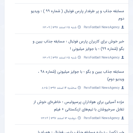
مسابقه جذاب و پر طرفدار پارس فوتبال ( شماره ۹۹ ) ؛ ویدیو
دوم
ParsFootball NewsAgency
شنبه ۲۵ اسفند ۱۳۹۷ | ۲۳:۰۹
خبر خوش برای کاربران پارس فوتبال ؛ مسابقه جذاب ببین و
بگو (شماره ۹۹) ؛ با جوایز میلیونی !
ParsFootball NewsAgency
شنبه ۲۵ اسفند ۱۳۹۷ | ۲۳:۰۹
مسابقه جذاب ببین و بگو ؛ با جوایز میلیونی (شماره ۹۸ ،
ویدیو دوم)
ParsFootball NewsAgency
سه‌شنبه ۱۴ اسفند ۱۳۹۷ | ۸:۲۵
مژده آسیایی برای هواداران پرسپولیس ؛ خاطره‌ای خوش از
تقابل سرخپوشان با تیم‌های ازبکستانی + فیلم
ParsFootball NewsAgency
دوشنبه ۱۳ اسفند ۱۳۹۷ | ۲۳:۲۶
خبر تکمیلی درباره مسابقه جذاب پارس فوتبال ؛ همراه با