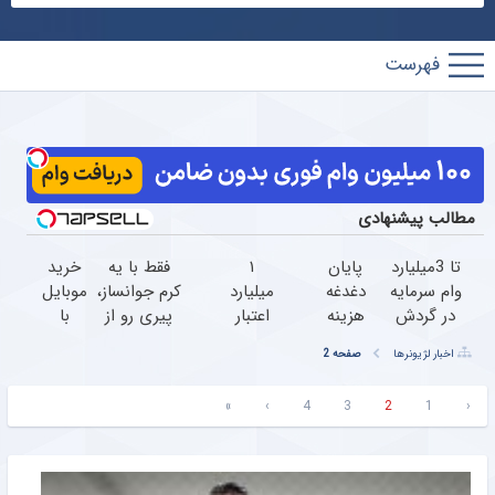
پارس
فوتبال
مطالب پیشنهادی
تا 3میلیارد
پایان
۱
فقط با یه
خرید
وام سرمایه
دغدغه
میلیارد
کرم جوانساز،
موبایل
در گردش
هزینه
اعتبار
پیری رو از
با
فروشندگان
های
خرید
خودت دور
اسنپ
اخبار لژیونرها
صفحه 2
=>
دندان
طلا |
کن(تخفیف50%)
پی |
فروشگاهت
پزشکی
بدون
در ۴
»
›
4
3
2
1
‹
رو ثبت
با پک
ضامن
قسط
کن
سفید
و چک
بدون
کننده
سود و
خانگی
کارمزد!