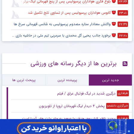
بلوغ فکری هواداران پرسپولیس پس از پنج قهرمانی لیگ برتر ؛ اتفاقی تاریخی پس از پایان بازی با هوادار
۲۳:۳۶
کابوس هواداران پرسپولیس پس از تساوی تلخ تکمیل شد
۲۳:۰۱
واکنش معنادار ستاره مصدوم پرسپولیس به شانس قهرمانی سرخ ها
۲۲:۴۹
برخورد جالب یحیی گل محمدی با سرمربی تیم ملی در حاشیه بازی پرسپولیس
۲۲:۲۰
برترین ها از دیگر رسانه های ورزشی
جدید ترین
پربیننده ترین
پربحث ترین ها
درگیری شدید در لیگ فوتبال عراق / فیلم
طرفداری
پخش ۴ دیدار لیگ قهرمانان اروپا از تلویزیون
خبرگزاری دانشجو
محمد ناظم الشریعه: هدف ما صعود به جام ملت های آسیا است
طرفداری
اسلحه پنهان مجیدی مقابل پیکان
خبرانلاین