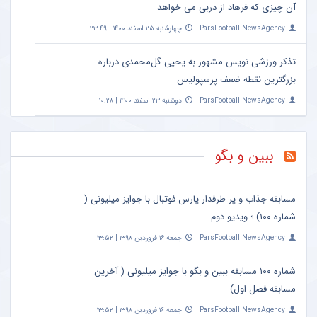
آن چیزی که فرهاد از دربی می خواهد
ParsFootball NewsAgency
چهارشنبه ۲۵ اسفند ۱۴۰۰ | ۲۳:۴۹
تذکر ورزشی نویس مشهور به یحیی گل‌محمدی درباره
بزرگترین نقطه ضعف پرسپولیس
ParsFootball NewsAgency
دوشنبه ۲۳ اسفند ۱۴۰۰ | ۱۰:۲۸
ببین و بگو
مسابقه جذاب و پر طرفدار پارس فوتبال با جوایز میلیونی (
شماره ۱۰۰) ؛ ویدیو دوم
ParsFootball NewsAgency
جمعه ۱۶ فروردین ۱۳۹۸ | ۱۳:۵۲
شماره ۱۰۰ مسابقه ببین و بگو با جوایز میلیونی ( آخرین
مسابقه فصل اول)
ParsFootball NewsAgency
جمعه ۱۶ فروردین ۱۳۹۸ | ۱۳:۵۲