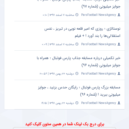
جوایز میلیونی (شماره ۹۷)
ParsFootball NewsAgency
سه‌شنبه ۷ اسفند ۱۳۹۷ | ۰:۱۰
نوستالژی ؛ روزی که امیر قلعه نویی در تبریز ، نفس
استقلالی‌ها را بند آورد ! + فیلم
ParsFootball NewsAgency
سه‌شنبه ۷ اسفند ۱۳۹۷ | ۰:۰۹
خبر تکمیلی درباره مسابقه جذاب پارس فوتبال ؛ همراه با
جوایز میلیونی (شماره ۹۶)
ParsFootball NewsAgency
دوشنبه ۲۲ بهمن ۱۳۹۷ | ۲۰:۵۶
مسابقه بزرگ پارس فوتبال ؛ رایگان حدس بزنید ، جوایز
میلیونی ببرید ! (شماره ۹۶)
ParsFootball NewsAgency
دوشنبه ۲۲ بهمن ۱۳۹۷ | ۱۹:۱۵
برای درج بک لینک شما در همین ستون کلیک کنید