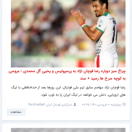
چراغ سبز دوباره رضا قوچان نژاد به پرسپولیس و یحیی گل محمدی ؛ عروسی
به کوچه سرخ ها رسید + سند
رضا قوچان نژاد مهاجم سابق تیم ملی فوتبال، این روزها بعد از خداحافظی با لیگ
های اروپایی، دلش می خواهد در لیگ ایران پا به توپ شود.
چهارشنبه ۱۰ فروردین ۱۴۰۱ | ۲۲:۴۵
خبرگزاری فوتبال ایران ParsFootball
مشاهده