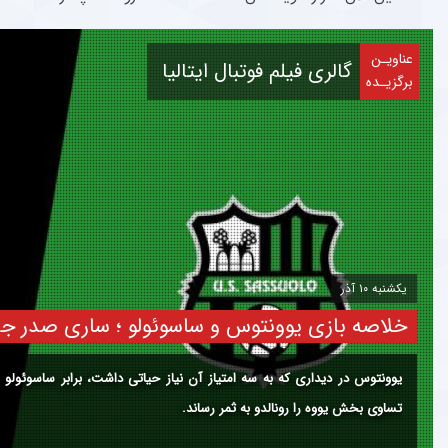
عناویـن
گالری فیلم فوتبال ایتالیا
برگزیـده
پنجشنبه ۱۷ مرداد
در تورین ، هیچ کس قدر آقای ستاره را نمی داند ! 
کلیپی از مهارت های پائولو دیبالا ، ستاره آرژانتینی باشگاه یوونتوس را برای شم