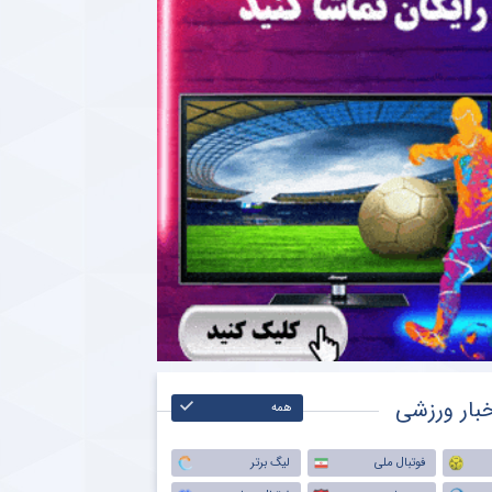
بار ورزشی
همه
فوتبال ملی
لیگ برتر