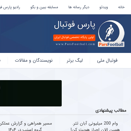
خانه
ویدئو
دیگر رسانه ها
مسابقه ببین و بگو
رادیو پارس فو
پارس فوتبال
اولین پایگاه تخصصی فوتبال ایران
www.ParsFootball.com
پارس
فوتبال ملی
لیگ برتر
نویسندگان و مقالات
ف
فوتبال
مطالب پیشنهادی
وام 200 میلیونی آبان تتر.
مسیر همراهی و گزارش عملکرد
همین الان احراز هویت کن!
گروه اسنپ در ۱۴۰۴