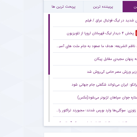
ورد جالب یحیی گل محمدی با سرمربی تیم ملی در حاشیه بازی پرسپولیس
ن
پربیننده ترین
پربحث ترین ها
ی شدید در لیگ فوتبال عراق / فیلم
پخش ۴ دیدار لیگ قهرمانان اروپا از تلویزیون
ناظم الشریعه: هدف ما صعود به جام ملت های آسیا است
 پنهان مجیدی مقابل پیکان
زیر ورزش مصر حامی کی‌روش شد
رانکو: ایران می‌تواند شگفتی جام جهانی شود
تاره جوان سپاهان لژیونر می‌شود(عکس)
زنوزی: سوگلی‌ها وارد بورس شدند؛ مجبورند تراکتور را هم به بورس ببرند/ بدهی‌های ما کمتر از ۲ میلیارد تومان است
صعود قابل توجه تکواندوکاران ایران در رنکینگ المپیکی/ کیانی و میرحسینی در جمع ۲۰ تکواندوکار برتر جهان
زنوزی: کسی حق ندارد مرا بازخواست کند/ مثل تیم‌های دولتی‌ از جیب مردم هزینه نکردم