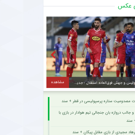
ی عکس
صعود تکواندوکاران ایران در رنکینگ المپیکی/ کیانی و میرحسینی در جمع برترین‌های جهان
آخرین رتبه استقلال و پرسپولیس در جهان
 کنایه حجت‌الاسلام برمایی به ماجرای راه ندادن بانوان به ورزشگاه امام رضا مشهد
اگه در تمرینات نساجی؛ زوج اشکان – مسعود شجاعی این بار در مازندران؟
رین رده‌ بندی تیم‌ های باشگاهی | سقوط پرسپولیس و صعود استقلال
مشاهده
سقوط پرسپولیس و جهش فوق‌العاده استقلال ؛ جدید ترین رده‌بندی بهترین باشگاه های جهان + سند
ت مصدومیت ستاره پرسپولیسی در قطر + سند
 جالب دروازه بان جنجالی تیم هوادار در بازی با
 سند
هاد مجیدی از بازی مقابل پیکان + سند