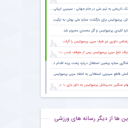
ک تاریخی به تیم ملی در جام جهانی ؛ سرمربی ایرانی روی نیمکت آمریکا
اش پرسپولیس برای بازگشت ستاره ملی پوش به ترکیب
اره کلیدی پرسپولیس و گل محمدی محروم شد
رشناس داوری نیز طرف مربی پرسپولیس را گرفت
راف تلخ مربی پرسپولیس پس از متوقف شدن مقابل تیم یک استقلالی
گری ستاره پیشین استقلال درباره پشت پرده اقدام تحریک آمیز خود مقابل هواداران پرسپولیس
کنش قاطع سرمربی استقلالی به انتقاد مربی پرسپولیس
هام سنگین مدیرعامل پرسپولیس به داور بازی با هوادار
 فکری هواداران پرسپولیس پس از پنج قهرمانی لیگ برتر ؛ اتفاقی تاریخی پس از پایان بازی با هوادار
بوس هواداران پرسپولیس پس از تساوی تلخ تکمیل شد
ین ها از دیگر رسانه های ورزشی
نش معنادار ستاره مصدوم پرسپولیس به شانس قهرمانی سرخ ها