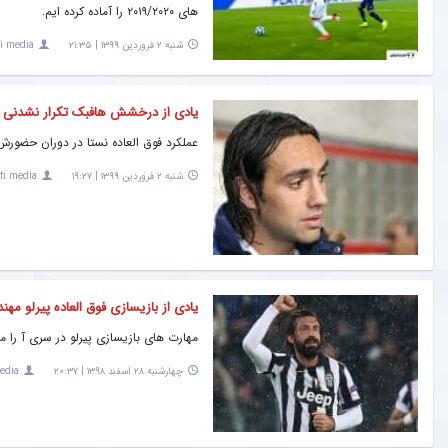
های ۲۰۱۹/۲۰۲۰ را آماده کرده ایم.
شنبه ۲ فروردین ۱۳۹۹ | ۲۱:۳۵
ti media
یادی از درخشش هافبک تکرار نشدنی فوت
عملکرد فوق العاده نستا در دوران حضورش 
شنبه ۲ فروردین ۱۳۹۹ | ۱۹:۲۷
ti media
مشاهده
حمایت تمام قد برانکو از اسکوچیچ ؛ ایران به دنبال بلندپروازی در جام جهانی قطر است
یادی از بازیسازی فوق العاده پیرلو مه
مهارت های بازیسازی پیرلو در سری آ را م
چهارشنبه ۲۸ اسفند ۱۳۹۸ | ۲۰:۳۷
edia