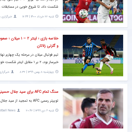
شکست داد، تا شروع خوبی در مسابقات د
شنبه ۲۲ خرداد ۱۴۰۰ | ۱۲:۴۴
خبرگزاری پ
خلاصه بازی ؛ اینت
و گلزنی زلاتان
تیم فوتبال میلان در مرحله یک چهارم نهای
خبرساز بود، ۲ بر ۱ مقابل اینتر شکست خورد و از این جام خداحافظی کرد.
چهارشنبه ۸ بهمن ۱۳۹۹ | ۸:۳۲
خبرگزاری
سنگ تمام AFC برای سید جلال حسینی و رکورد دست نیافتنی اش + سند
توییتر رسمی AFC به تمجید از سید جلال حسینی پرداخت.
شنبه ۶ دی ۱۳۹۹ | ۲۰:۴۲
otball News