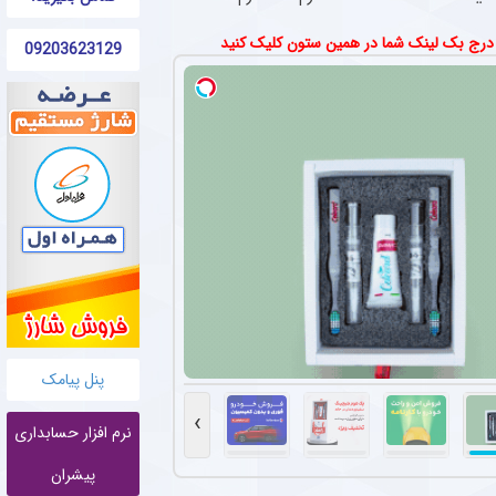
 درج بک لینک شما در همین ستون کلیک کنید
09203623129
ل های ستاره منچستریونایتد و گزینه خرید یوونتوس +
پنل پیامک
›
ی روملو لوکاکو در رقابت های اف ای کاپ تاکنون را مشاهده می کنید.
نرم افزار حسابداری
پیشران