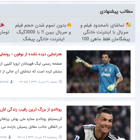
مطالب پیشنهادی
تماشای نامحدود فیلم و
بدون تموم شدن حجم فیلم
سریال با اینترنت خانگی
و سریال ببین !! با 3000گیگ
پیشگامان فقط ماهی 100
اینترنت خانگی پیشگ
هنرنمایی دیده نشده از بوفون ؛ رونمایی
صفحه رسمی لیگ قهرمانان اروپا کلیپی از
منتشر کرده است که تماشای آن خالی از
جمعه ۳۰ خرداد ۱۳۹۹ | ۲۳:۵۵
ervice
رونالدو از بزرگ ترین رقیب زندگی اش
کریستیانو رونالدو ستاره ملی پوش پرتغال
در اتفاقی جالب مقابل پسرش بازنده می 
پنجشنبه ۲۹ خرداد ۱۳۹۹ | ۲۳:۰۸
rvice