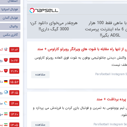
استقلال
فوتبال اسپانیا
فوتبال آلمان
با ماهی فقط 100 هزار
هرچقدر می‌خوای دانلود کن؛
والیبال
تومان 6 ماه اینترنت پرسرعت
3000 گیگ داری!!
ADSL بگیر!!
گالری عکس
 از تنها راه مقابله با شوت های ویرانگر روبرتو کارلوس + سند
کس
۱۲:۰۲
 واکنش دیدنی جانلوئیجی بوفون به شوت فوق العاده روبرتو کارلوس
رو
۱۰:۲۷
 لطف نیست.
مد
۲۱:۳۰
Parsfootball Instagram S
مشاهده
دا
۱۵:۵۲
رو
۱۴:۱۵
 پرده برداشت + سند
ستا
۱۴:۰۰
ی تیم یوونتوس به تمرین و فوتبال بازی کردن با فرزندش می پردازد و
مه
۱۳:۲۰
شود.
بمب
۱۳:۰۵
Parsfootball Instagram Se
مشاهده