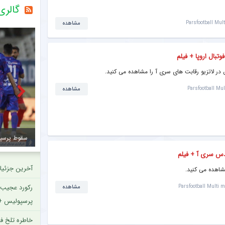
گالر
خبرگزاری میزان
Parsfootball Mul
مشاهده
خبرگزاری دانشجو
بال اروپا + فیلم
ببینید |
خبرانلاین
در لاتزیو رقابت های سری آ را مشاهده می کنید.
حضور دژ
طرفداری
Parsfootball Mul
مشاهده
تازه‌ ت
طرفداری
مشاهده
ستاره تیم ملی از باشگاه قطری جدا می شود؟
ندس سری آ + فیلم
آخرین جزئیا
شاهده می کنید.
رکورد عجیب و
Parsfootball Multi m
مشاهده
پرسپولیس +
خاطره تلخ فر