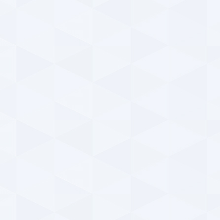
بارس
ParsFootball NewsAgency
سه‌شنبه ۱۴ اسفند ۱۳۹۷ | ۸:۲۵
y
مژده آسیایی برای هواداران پرسپولیس ؛ خاطره‌ای
خوش از تقابل سرخپوشان با تیم‌های ازبکستانی +
حمل
فیلم
گل‌
ParsFootball NewsAgency
دوشنبه ۱۳ اسفند ۱۳۹۷ | ۲۳:۲۶
y
خبر تکمیلی درباره مسابقه جذاب پارس فوتبال ؛ همراه
جزئی
با جوایز میلیونی (شماره ۹۷)
سیما
ParsFootball NewsAgency
سه‌شنبه ۷ اسفند ۱۳۹۷ | ۰:۱۰
پا
نوستالژی ؛ روزی که امیر قلعه نویی در تبریز ، نفس
استقلالی‌ها را بند آورد ! + فیلم
پای
ParsFootball NewsAgency
سه‌شنبه ۷ اسفند ۱۳۹۷ | ۰:۰۹
خ
خبر تکمیلی درباره مسابقه جذاب پارس فوتبال ؛ همراه
ورز
با جوایز میلیونی (شماره ۹۶)
همه