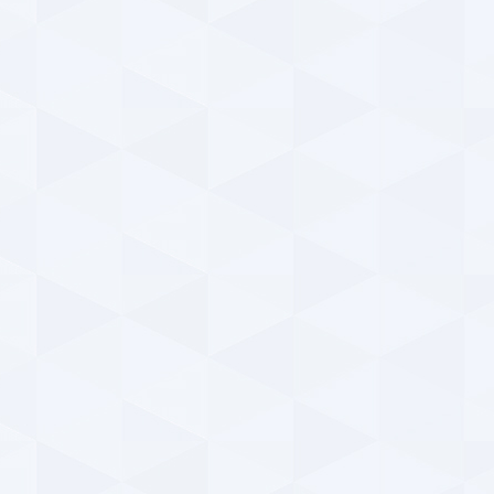
ParsFootball NewsAgency
دوشنبه ۲۲ بهمن ۱۳۹۷ | ۲۰:۵۶
y
مسابقه بزرگ پارس فوتبال ؛ رایگان حدس بزنید ،
تذک
جوایز میلیونی ببرید ! (شماره ۹۶)
بزر
ParsFootball NewsAgency
دوشنبه ۲۲ بهمن ۱۳۹۷ | ۱۹:۱۵
y