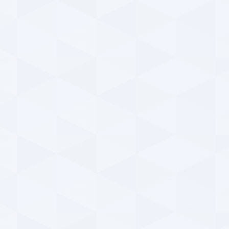
مشاهده
حمایت تمام قد برانکو از اسکوچیچ ؛ ایران به دنبال بلندپروازی در جام جهانی قطر است