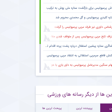
اش پرسپولیس برای بازگشت ستاره ملی پوش به ترکیب
اره کلیدی پرسپولیس و گل محمدی محروم شد
رشناس داوری نیز طرف مربی پرسپولیس را گرفت
راف تلخ مربی پرسپولیس پس از متوقف شدن مقابل تیم یک استقلالی
گری ستاره پیشین استقلال درباره پشت پرده اقدام تحریک آمیز خود مقابل هواداران پرسپولیس
کنش قاطع سرمربی استقلالی به انتقاد مربی پرسپولیس
هام سنگین مدیرعامل پرسپولیس به داور بازی با هوادار
 فکری هواداران پرسپولیس پس از پنج قهرمانی لیگ برتر ؛ اتفاقی تاریخی پس از پایان بازی با هوادار
بوس هواداران پرسپولیس پس از تساوی تلخ تکمیل شد
ین ها از دیگر رسانه های ورزشی
نش معنادار ستاره مصدوم پرسپولیس به شانس قهرمانی سرخ ها
ورد جالب یحیی گل محمدی با سرمربی تیم ملی در حاشیه بازی پرسپولیس
ن
پربیننده ترین
پربحث ترین ها