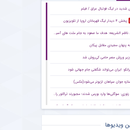
ی شدید در لیگ فوتبال عراق / فیلم
پخش ۴ دیدار لیگ قهرمانان اروپا از تلویزیون
ناظم الشریعه: هدف ما صعود به جام ملت های آسیا است
 پنهان مجیدی مقابل پیکان
زیر ورزش مصر حامی کی‌روش شد
رانکو: ایران می‌تواند شگفتی جام جهانی شود
تاره جوان سپاهان لژیونر می‌شود(عکس)
زنوزی: سوگلی‌ها وارد بورس شدند؛ مجبورند تراکتور را هم به بورس ببرند/ بدهی‌های ما کمتر از ۲ میلیارد تومان است
صعود قابل توجه تکواندوکاران ایران در رنکینگ المپیکی/ کیانی و میرحسینی در جمع ۲۰ تکواندوکار برتر جهان
زنوزی: کسی حق ندارد مرا بازخواست کند/ مثل تیم‌های دولتی‌ از جیب مردم هزینه نکردم
ن ویدیوها