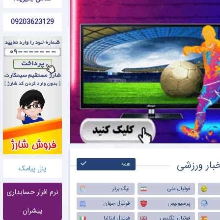
09203623129
بار ورزشی
همه
پنل پیامک
فوتبال ملی
لیگ برتر
نرم افزار حسابداری
پرسپولیس
فوتبال جهان
پیشران
فوتبال انگلیس
فوتبال ایتالیا