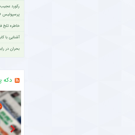
رکورد عجیب و
پرسپولیس +
خاطره تلخ فر
آشنایی با کا
بحران در را
گرفت + سند
پای سرپرست 
عزیزی خادم 
دکه پ
تصاویر دیده 
ترکیب پرسپو
نخستین واکن
حواشی اخیر
تصمیم مهم و