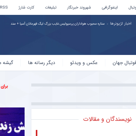
تبال
اینفوگرافی
شهروند خبرنگار
تبلیغات
کارت شارژ
RSS
اخبار لژیونرها
ستاره محبوب هواداران پرسپولیس غایب بزرگ لیگ قهرمانان آسیا + سند
وتبال جهان
عکس و ویدئو
دیگر رسانه ها
گیشه م
برای
نویسندگان و مقالات