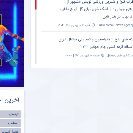
رات تلخ و شیرین ورزشی نویس مشهور از
‌های جهانی ؛ از اشک شوق برای گل ایرج دانایی
تا بهت در بندر ناپل
ParsFootball NewsAgenc
شنبه ۱۳ فروردین ۱۴۰۱ | ۳:۰۴
ته های تلخ از فدراسیون و تیم ملی فوتبال ایران
ستانه قرعه کشی جام جهانی ۲۰۲۲
برگزاری پارس فوتبال
جمعه ۱۲ فروردین ۱۴۰۱ | ۲۰:۲۲
نش معنادار ورزشی نویس مشهور به تلخ ترین
ق این هفته فوتبال
ParsFootball NewsAgenc
شنبه ۶ فروردین ۱۴۰۱ | ۱۰:۵۲
آخرین اخ
ه تند ورزشی نویس مشهور به دراگان اسکوچیچ
از باخت تیم ملی در سئول
فوتسال
ParsFootball NewsAgenc
جمعه ۵ فروردین ۱۴۰۱ | ۰:۲۳
استقلال
گری بزرگ از علل تحقیر رئال مادرید مقابل
فوتبال اسپانیا