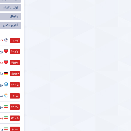
لونا + جزئیات
فوتبال آلمان
ParsFootball NewsAgenc
سه‌شنبه ۲ فروردین ۱۴۰۱ | ۱۲:۰۲
والیبال
گالری عکس
ه بی سابقه ورزشی نویس مشهور به یحیی
محمدی بابت رفتار بچه گانه‌اش در دربی پایتخت
کس
۱۲:۰۲
ParsFootball NewsAgenc
دوشنبه ۱ فروردین ۱۴۰۱ | ۱:۰۱
رو
۱۰:۲۷
ات همکاری دوباره عادل فردوسی‌ پور با صدا و
مد
۲۱:۳۰
 در سال ۱۴۰۱
رس فوتبال ParsFootball.Com
یکشنبه ۲۹ اسفند ۱۴۰۰ | ۱۲:۰۶
دا
۱۵:۵۲
رو
۱۴:۱۵
ناگفته هایی از پرسپولیس و استقلال در دربی ۹۸
تخت ؛ واکاوی پیروزی مجیدی در نیمه مربیان
ستا
۱۴:۰۰
برگزاری پارس فوتبال
جمعه ۲۷ اسفند ۱۴۰۰ | ۲۰:۱۲
مه
۱۳:۲۰
شی نویس مشهور دست فرهاد مجیدی را رو کرد ؛
بمب
۱۳:۰۵
 آن چیزی که فرهاد از دربی می خواهد
پات
۱۰:۰۰