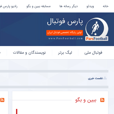
خانه
ویدئو
دیگر رسانه ها
مسابقه ببین و بگو
رادیو پارس فو
پارس فوتبال
اولین پایگاه تخصصی فوتبال ایران
www.ParsFootball.com
پارس
فوتبال ملی
لیگ برتر
نویسندگان و مقالات
ف
فوتبال
نشست خبری
ببین و بگو