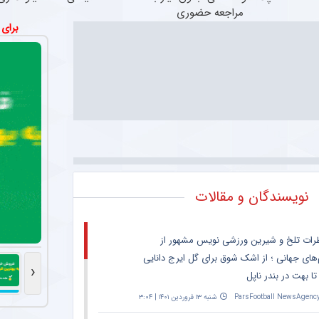
مراجعه حضوری
برای
مطالب
پیشنهادی
سرمایه
تزریق
خرید
جدیدترین
گذاری
اکسیر
شمش
محصول
امن
جوانی
پلمپ
اسپیرولینا
با
به
برای
طلاسی،
طلا
از
پوست
لاغری!
و
بدون
۰.۵
تخفیف
نقره
سوزن40%تخفیف
ویژه:
گرم
دیجی
تا
نویسندگان و مقالات
کالا
۱۰
گرم
رات تلخ و شیرین ورزشی نویس مشهور از
‌های جهانی ؛ از اشک شوق برای گل ایرج دانایی
‹
تا بهت در بندر ناپل
ParsFootball NewsAgenc
شنبه ۱۳ فروردین ۱۴۰۱ | ۳:۰۴