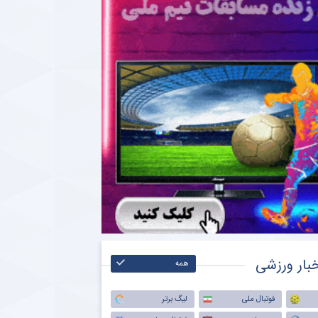
بار ورزشی
همه
فوتبال ملی
لیگ برتر