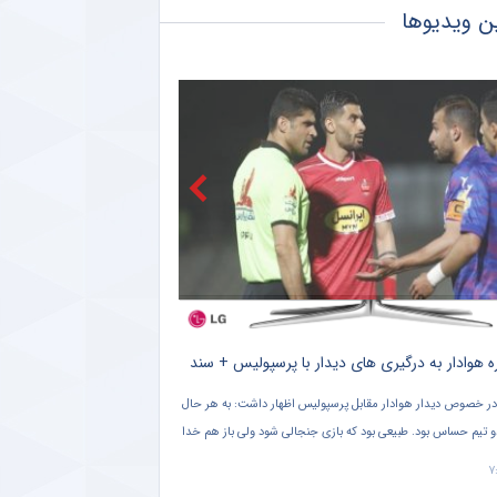
ن ویدیوها
صعود تکواندوکاران ایران در رنکینگ المپیکی/ کیانی و میرحسینی در جمع برترین‌های جهان
آخرین رتبه استقلال و پرسپولیس در جهان
 کنایه حجت‌الاسلام برمایی به ماجرای راه ندادن بانوان به ورزشگاه امام رضا مشهد
اگه در تمرینات نساجی؛ زوج اشکان – مسعود شجاعی این بار در مازندران؟
رین رده‌ بندی تیم‌ های باشگاهی | سقوط پرسپولیس و صعود استقلال
رمربی تیم ملی برای علی دایی + سند
دراگان اسکوچیچ ، سرمربی تیم ملی ایران در مصاحبه با برنامه فوتبال برتر ۱۵
دو تیم پرسپولیس تهران و هوادار در
وردین ۱۴۰۱ شبکه سه سیما گفت: ایرانی نیستم ولی مثل ایرانی‌ ها به حضور علی
ساعت ۲۰:۴۵ در ورزشگاه دستگردی به مصاف هم رفتند.
قرعه کشی جام جهانی افتخار کردم.
۱۴۰۱/۰۱/۱۵ ۲۲:۴۰