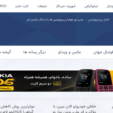
تبال
اینفوگرافی
شهروند خبرنگار
تبلیغات
کارت شارژ
RSS
اخبار پرسپولیس
مدیر تیم هوادار پرسپولیسی ها را با خاک یکسان کرد
وتبال جهان
عکس و ویدئو
دیگر رسانه ها
گیشه م
ر
خلافی خودروتو الان ببین، با
موثرترین روش کاهش 
پلاک و کد ملی، بدون نیاز به
گیاهی! 5تا۷کیلو لاغری