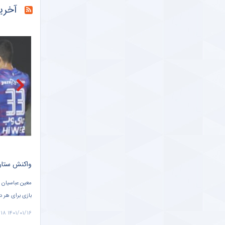
آخری
خبرگزاری میزان
خبرگزاری دانشجو
ببینید |
خبرانلاین
حضور دژ
طرفداری
تازه‌ ت
طرفداری
د
واکنش ستاره هوادار به درگیری های دیدار با پرسپولیس + سند
سنگ تمام س
معین عباسیان در خصوص دیدار هوادار مقابل پرسپولیس اظهار داشت: به هر حال
بازی برای هر دو تیم حساس بود. طبیعی بود که بازی جنجالی شود ولی باز هم خدا
فر
را شکر توانستیم حداقل امتیاز را بگیریم.
دایی در مراسم 
۱۴۰۱/۰۱/۱۶ ۷:۱۳
۱۴۰۱/۰۱/۱۶ ۷:۱۸