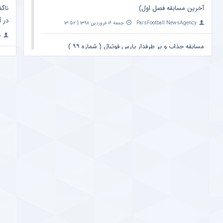
آخرین مسابقه فصل اول)
ناگف
در آ
ParsFootball NewsAgency
جمعه ۱۶ فروردین ۱۳۹۸ | ۱۳:۵۲
خ
مسابقه جذاب و پر طرفدار پارس فوتبال ( شماره ۹۹ )
؛ ویدیو دوم
واک
اتفا
ParsFootball NewsAgency
شنبه ۲۵ اسفند ۱۳۹۷ | ۲۳:۰۹
y
خبر خوش برای کاربران پارس فوتبال ؛ مسابقه جذاب
ببین و بگو (شماره ۹۹) ؛ با جوایز میلیونی !
حمل
پس 
ParsFootball NewsAgency
شنبه ۲۵ اسفند ۱۳۹۷ | ۲۳:۰۹
y
مسابقه جذاب ببین و بگو ؛ با جوایز میلیونی (شماره
۹۸ ، ویدیو دوم)
افشا
بارس
ParsFootball NewsAgency
سه‌شنبه ۱۴ اسفند ۱۳۹۷ | ۸:۲۵
y
مژده آسیایی برای هواداران پرسپولیس ؛ خاطره‌ای
خوش از تقابل سرخپوشان با تیم‌های ازبکستانی +
حمل