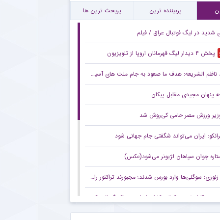
ورد جالب یحیی گل محمدی با سرمربی تیم ملی در حاشیه بازی پرسپولیس
ن
پربیننده ترین
پربحث ترین ها
ی شدید در لیگ فوتبال عراق / فیلم
پخش ۴ دیدار لیگ قهرمانان اروپا از تلویزیون
ناظم الشریعه: هدف ما صعود به جام ملت های آسیا است
 پنهان مجیدی مقابل پیکان
زیر ورزش مصر حامی کی‌روش شد
رانکو: ایران می‌تواند شگفتی جام جهانی شود
تاره جوان سپاهان لژیونر می‌شود(عکس)
زنوزی: سوگلی‌ها وارد بورس شدند؛ مجبورند تراکتور را هم به بورس ببرند/ بدهی‌های ما کمتر از ۲ میلیارد تومان است
صعود قابل توجه تکواندوکاران ایران در رنکینگ المپیکی/ کیانی و میرحسینی در جمع ۲۰ تکواندوکار برتر جهان
زنوزی: کسی حق ندارد مرا بازخواست کند/ مثل تیم‌های دولتی‌ از جیب مردم هزینه نکردم