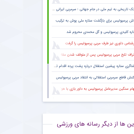
ک تاریخی به تیم ملی در جام جهانی ؛ سرمربی ایرانی روی نیمکت آمریکا
اش پرسپولیس برای بازگشت ستاره ملی پوش به ترکیب
اره کلیدی پرسپولیس و گل محمدی محروم شد
رشناس داوری نیز طرف مربی پرسپولیس را گرفت
راف تلخ مربی پرسپولیس پس از متوقف شدن مقابل تیم یک استقلالی
گری ستاره پیشین استقلال درباره پشت پرده اقدام تحریک آمیز خود مقابل هواداران پرسپولیس
کنش قاطع سرمربی استقلالی به انتقاد مربی پرسپولیس
هام سنگین مدیرعامل پرسپولیس به داور بازی با هوادار
 فکری هواداران پرسپولیس پس از پنج قهرمانی لیگ برتر ؛ اتفاقی تاریخی پس از پایان بازی با هوادار
بوس هواداران پرسپولیس پس از تساوی تلخ تکمیل شد
ین ها از دیگر رسانه های ورزشی
نش معنادار ستاره مصدوم پرسپولیس به شانس قهرمانی سرخ ها