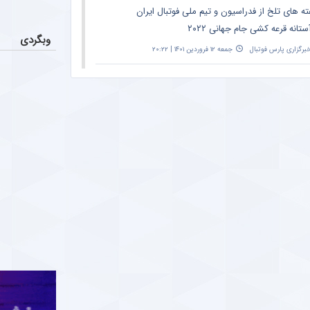
ته های تلخ از فدراسیون و تیم ملی فوتبال ایران
ستانه قرعه کشی جام جهانی ۲۰۲۲
وبگردی
برگزاری پارس فوتبال
جمعه ۱۲ فروردین ۱۴۰۱ | ۲۰:۲۲
نش معنادار ورزشی نویس مشهور به تلخ ترین
ق این هفته فوتبال
ParsFootball NewsAgenc
شنبه ۶ فروردین ۱۴۰۱ | ۱۰:۵۲
ه تند ورزشی نویس مشهور به دراگان اسکوچیچ
از باخت تیم ملی در سئول
ParsFootball NewsAgenc
جمعه ۵ فروردین ۱۴۰۱ | ۰:۲۳
گری بزرگ از علل تحقیر رئال مادرید مقابل
لونا + جزئیات
ParsFootball NewsAgenc
سه‌شنبه ۲ فروردین ۱۴۰۱ | ۱۲:۰۲
ه بی سابقه ورزشی نویس مشهور به یحیی