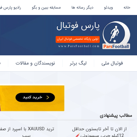
خانه
ویدئو
دیگر رسانه ها
مسابقه ببین و بگو
رادیو پارس فو
پارس فوتبال
اولین پایگاه تخصصی فوتبال ایران
www.ParsFootball.com
پارس
فوتبال ملی
لیگ برتر
نویسندگان و مقالات
ف
فوتبال
مطالب پیشنهادی
از الان تا آخر تابستون حداقل
ترید XAUUSD با اسپرد از صف
12کیلو چربی میسوزونی
پیپ