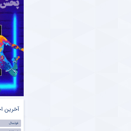
محمدی بابت رفتار بچه گانه‌اش در دربی پایتخت
ParsFootball NewsAgenc
دوشنبه ۱ فروردین ۱۴۰۱ | ۱:۰۱
ات همکاری دوباره عادل فردوسی‌ پور با صدا و
 در سال ۱۴۰۱
رس فوتبال ParsFootball.Com
یکشنبه ۲۹ اسفند ۱۴۰۰ | ۱۲:۰۶
ناگفته هایی از پرسپولیس و استقلال در دربی ۹۸
تخت ؛ واکاوی پیروزی مجیدی در نیمه مربیان
برگزاری پارس فوتبال
جمعه ۲۷ اسفند ۱۴۰۰ | ۲۰:۱۲
شی نویس مشهور دست فرهاد مجیدی را رو کرد ؛
 آن چیزی که فرهاد از دربی می خواهد
ParsFootball NewsAgenc
چهارشنبه ۲۵ اسفند ۱۴۰۰ | ۲۳:۴۹
آخرین اخ
ر ورزشی نویس مشهور به یحیی گل‌محمدی درباره
گترین نقطه ضعف پرسپولیس
فوتسال
ParsFootball NewsAgenc
دوشنبه ۲۳ اسفند ۱۴۰۰ | ۱۰:۲۸