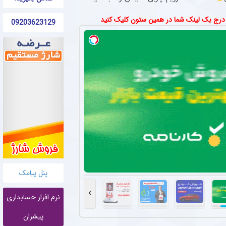
 درج بک لینک شما در همین ستون کلیک کنید
09203623129
پنل پیامک
›
نرم افزار حسابداری
پیشران