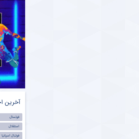
محمدی بابت رفتار بچه گانه‌اش در دربی پایتخت
ParsFootball NewsAgenc
دوشنبه ۱ فروردین ۱۴۰۱ | ۱:۰۱
ات همکاری دوباره عادل فردوسی‌ پور با صدا و
 در سال ۱۴۰۱
رس فوتبال ParsFootball.Com
یکشنبه ۲۹ اسفند ۱۴۰۰ | ۱۲:۰۶
ناگفته هایی از پرسپولیس و استقلال در دربی ۹۸
تخت ؛ واکاوی پیروزی مجیدی در نیمه مربیان
برگزاری پارس فوتبال
جمعه ۲۷ اسفند ۱۴۰۰ | ۲۰:۱۲
شی نویس مشهور دست فرهاد مجیدی را رو کرد ؛
 آن چیزی که فرهاد از دربی می خواهد
آخرین اخ
ParsFootball NewsAgenc
چهارشنبه ۲۵ اسفند ۱۴۰۰ | ۲۳:۴۹
فوتسال
ر ورزشی نویس مشهور به یحیی گل‌محمدی درباره
گترین نقطه ضعف پرسپولیس
استقلال
فوتبال اسپانیا
ParsFootball NewsAgenc
دوشنبه ۲۳ اسفند ۱۴۰۰ | ۱۰:۲۸