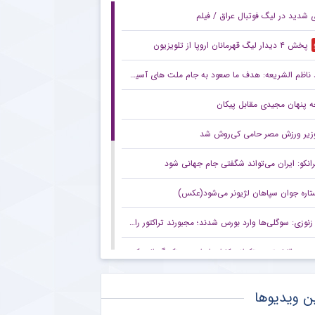
ی شدید در لیگ فوتبال عراق / فیلم
پخش ۴ دیدار لیگ قهرمانان اروپا از تلویزیون
ناظم الشریعه: هدف ما صعود به جام ملت های آسیا است
 پنهان مجیدی مقابل پیکان
زیر ورزش مصر حامی کی‌روش شد
رانکو: ایران می‌تواند شگفتی جام جهانی شود
تاره جوان سپاهان لژیونر می‌شود(عکس)
زنوزی: سوگلی‌ها وارد بورس شدند؛ مجبورند تراکتور را هم به بورس ببرند/ بدهی‌های ما کمتر از ۲ میلیارد تومان است
صعود قابل توجه تکواندوکاران ایران در رنکینگ المپیکی/ کیانی و میرحسینی در جمع ۲۰ تکواندوکار برتر جهان
زنوزی: کسی حق ندارد مرا بازخواست کند/ مثل تیم‌های دولتی‌ از جیب مردم هزینه نکردم
ن ویدیوها
صعود تکواندوکاران ایران در رنکینگ المپیکی/ کیانی و میرحسینی در جمع برترین‌های جهان