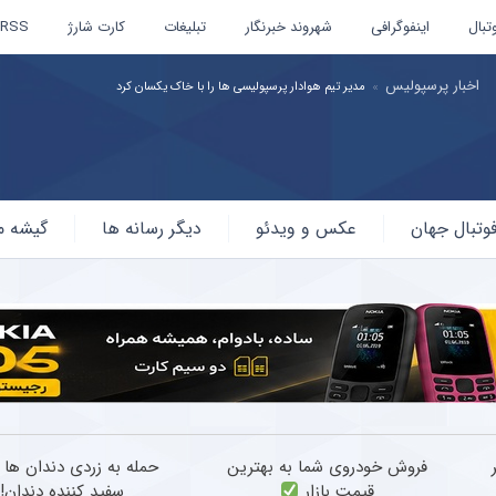
تبال
اینفوگرافی
شهروند خبرنگار
تبلیغات
کارت شارژ
RSS
اخبار پرسپولیس
مدیر تیم هوادار پرسپولیسی ها را با خاک یکسان کرد
وتبال جهان
عکس و ویدئو
دیگر رسانه ها
گیشه م
ر
فروش خودروی شما به بهترین
حمله به زردی دندان ها ب
قیمت بازار
سفید کننده دندان!