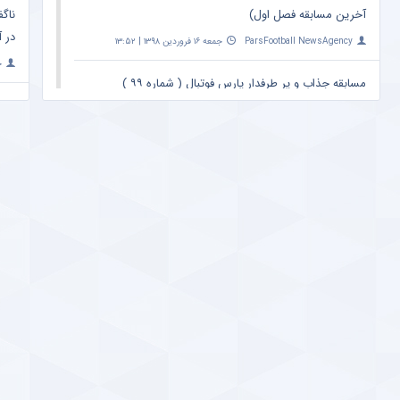
آخرین مسابقه فصل اول)
ناگف
در آ
ParsFootball NewsAgency
جمعه ۱۶ فروردین ۱۳۹۸ | ۱۳:۵۲
خ
مسابقه جذاب و پر طرفدار پارس فوتبال ( شماره ۹۹ )
؛ ویدیو دوم
واک
اتفا
ParsFootball NewsAgency
شنبه ۲۵ اسفند ۱۳۹۷ | ۲۳:۰۹
y
خبر خوش برای کاربران پارس فوتبال ؛ مسابقه جذاب
ببین و بگو (شماره ۹۹) ؛ با جوایز میلیونی !
حمل
پس 
ParsFootball NewsAgency
شنبه ۲۵ اسفند ۱۳۹۷ | ۲۳:۰۹
y
مسابقه جذاب ببین و بگو ؛ با جوایز میلیونی (شماره
۹۸ ، ویدیو دوم)
افشا
بارس
ParsFootball NewsAgency
سه‌شنبه ۱۴ اسفند ۱۳۹۷ | ۸:۲۵
y
مژده آسیایی برای هواداران پرسپولیس ؛ خاطره‌ای
خوش از تقابل سرخپوشان با تیم‌های ازبکستانی +
حمل