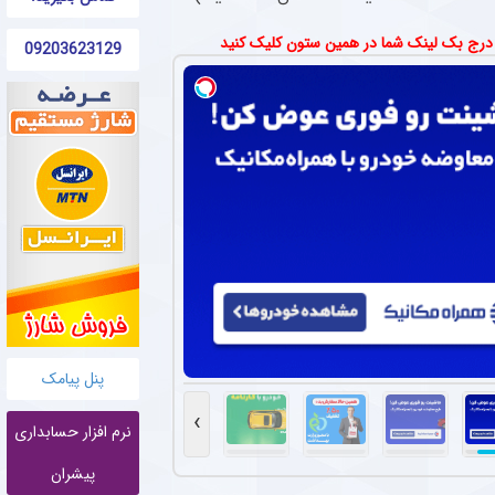
 درج بک لینک شما در همین ستون کلیک کنید
09203623129
پنل پیامک
›
نرم افزار حسابداری
پیشران