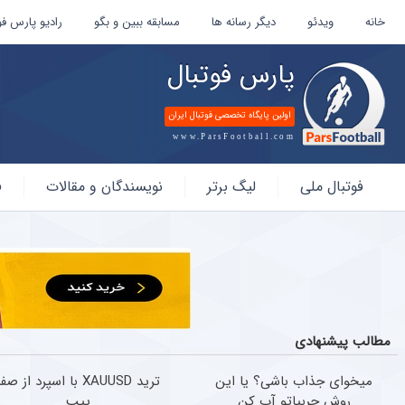
خانه
ویدئو
دیگر رسانه ها
مسابقه ببین و بگو
رادیو پارس فو
پارس فوتبال
اولین پایگاه تخصصی فوتبال ایران
www.ParsFootball.com
پارس
فوتبال ملی
لیگ برتر
نویسندگان و مقالات
ف
فوتبال
مطالب پیشنهادی
میخوای جذاب باشی؟ یا این
ترید XAUUSD با اسپرد از صف
روش چربیاتو آب کن
پیپ