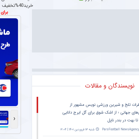
خرید40%تخفیف
برای
مطالب
پیشنهادی
پژو
ساینا
فروش
جشنواره
داری
206
فروش
خودروی
برای
داری
شما
مودم
به
برای
فروش؟
های
با
فروش؟
LTE
بهترین
با
کارنامه
قیمت
به
بازار
کارنامه
خرید
به
بهترین
قسطی
نویسندگان و مقالات
قیمت
با
بهترین
بفروش!
قیمت
اسنپ‌پی
بفروش!
رات تلخ و شیرین ورزشی نویس مشهور از
‌های جهانی ؛ از اشک شوق برای گل ایرج دانایی
‹
تا بهت در بندر ناپل
ParsFootball NewsAgenc
شنبه ۱۳ فروردین ۱۴۰۱ | ۳:۰۴