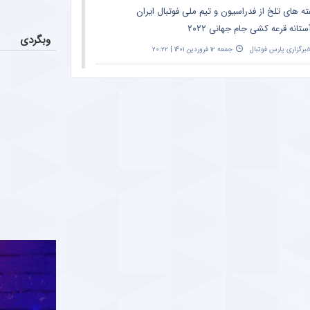
ته های تلخ از فدراسیون و تیم ملی فوتبال ایران
ستانه قرعه کشی جام جهانی ۲۰۲۲
وبگردی
برگزاری پارس فوتبال
جمعه ۱۲ فروردین ۱۴۰۱ | ۲۰:۲۲
نش معنادار ورزشی نویس مشهور به تلخ ترین
ق این هفته فوتبال
ParsFootball NewsAgenc
شنبه ۶ فروردین ۱۴۰۱ | ۱۰:۵۲
ه تند ورزشی نویس مشهور به دراگان اسکوچیچ
از باخت تیم ملی در سئول
ParsFootball NewsAgenc
جمعه ۵ فروردین ۱۴۰۱ | ۰:۲۳
گری بزرگ از علل تحقیر رئال مادرید مقابل
لونا + جزئیات
ParsFootball NewsAgenc
سه‌شنبه ۲ فروردین ۱۴۰۱ | ۱۲:۰۲
ه بی سابقه ورزشی نویس مشهور به یحیی