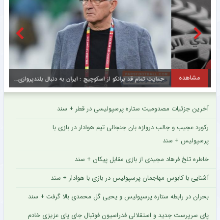
مشاهده
حمایت تمام قد برانکو از اسکوچیچ ؛ ایران به دنبال بلندپروازی در جام جهانی قطر است
س
آخرین جزئیات مصدومیت ستاره پرسپولیسی در قطر + سند
رکورد عجیب و جالب دروازه بان جنجالی تیم هوادار در بازی با
پرسپولیس + سند
خاطره تلخ فرهاد مجیدی از بازی مقابل پیکان + سند
آشنایی با کابوس مهاجمان پرسپولیس در بازی با هوادار + سند
بحران در رابطه ستاره پرسپولیس و یحیی گل محمدی بالا گرفت + سند
پای سرپرست جدید و استقلالی فدراسیون فوتبال جای پای عزیزی خادم