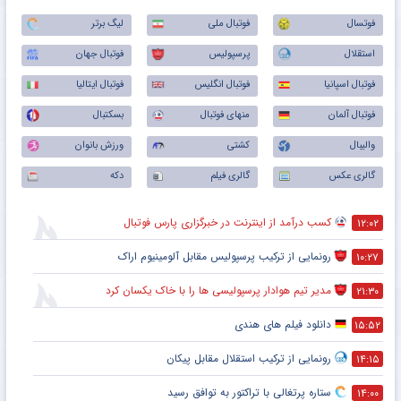
فوتسال
فوتبال ملی
لیگ برتر
استقلال
پرسپولیس
فوتبال جهان
فوتبال اسپانیا
فوتبال انگلیس
فوتبال ایتالیا
فوتبال آلمان
منهای فوتبال
بسکتبال
والیبال
کشتی
ورزش بانوان
گالری عکس
گالری فیلم
دکه
کسب درآمد از اینترنت در خبرگزاری پارس فوتبال
۱۲:۰۲
رونمایی از ترکیب پرسپولیس‌ مقابل آلومینیوم اراک
۱۰:۲۷
مدیر تیم هوادار پرسپولیسی ها را با خاک یکسان کرد
۲۱:۳۰
دانلود فیلم های هندی
۱۵:۵۲
رونمایی از ترکیب استقلال مقابل پیکان
۱۴:۱۵
ستاره پرتغالی با تراکتور به توافق رسید
۱۴:۰۰