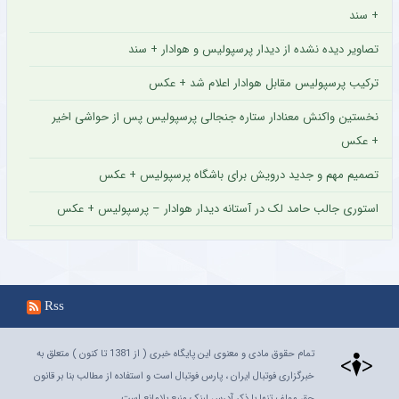
+ سند
تصاویر دیده نشده از دیدار پرسپولیس و هوادار + سند
ترکیب پرسپولیس مقابل هوادار اعلام شد + عکس
نخستین واکنش معنادار ستاره جنجالی پرسپولیس پس از حواشی اخیر
+ عکس
تصمیم مهم و جدید درویش برای باشگاه پرسپولیس + عکس
استوری جالب حامد لک در آستانه دیدار هوادار – پرسپولیس + عکس
Rss
تمام حقوق مادی و معنوی این پایگاه خبری ( از 1381 تا کنون ) متعلق به
خبرگزاری فوتبال ایران ، پارس فوتبال است و استفاده از مطالب بنا بر قانون
حق مولف تنها با ذکر آدرس لینک منبع بلامانع است.