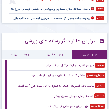
واکنش معنادار ستاره مصدوم پرسپولیس به شانس قهرمانی سرخ ها
۲۲:۴۹
برخورد جالب یحیی گل محمدی با سرمربی تیم ملی در حاشیه بازی پرسپولیس
۲۲:۲۰
برترین ها از دیگر رسانه های ورزشی
جدید ترین
پربیننده ترین
پربحث ترین ها
درگیری شدید در لیگ فوتبال عراق / فیلم
طرفداری
پخش ۴ دیدار لیگ قهرمانان اروپا از تلویزیون
خبرگزاری دانشجو
محمد ناظم الشریعه: هدف ما صعود به جام ملت های آسیا است
طرفداری
اسلحه پنهان مجیدی مقابل پیکان
خبرانلاین
وزیر ورزش مصر حامی کی‌روش شد
خبرگزاری ایرنا