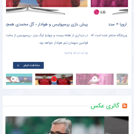
پیش بازی پرسپولیس و هوادار ؛ گل محمدی همچنان به دنبال صدر + سند
که
در دیداری از هفته بیست و چهارم لیگ برتر ، پرسپولیس از ساعت ۲۰:۴۵ در ورزشگاه پاس
ابرا
قوامین میهمان تیم هوادار خواهد بود.
آماد
سایر
۱۵:۳۵
۱۴۰۱/۰۱/۱۵ ۱۵:۴۵
مشاهده فیلم
گالری عکس