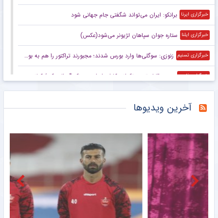
برانکو: ایران می‌تواند شگفتی جام جهانی شود
خبرگزاری ایرنا
ستاره جوان سپاهان لژیونر می‌شود(عکس)
خبرگزاری ایلنا
زنوزی: سوگلی‌ها وارد بورس شدند؛ مجبورند تراکتور را هم به بورس ببرند/ بدهی‌های ما کمتر از ۲ میلیارد تومان است
خبرگزاری تسنیم
صعود قابل توجه تکواندوکاران ایران در رنکینگ المپیکی/ کیانی و میرحسینی در جمع ۲۰ تکواندوکار برتر جهان
خبرگزاری فارس
زنوزی: کسی حق ندارد مرا بازخواست کند/ مثل تیم‌های دولتی‌ از جیب مردم هزینه نکردم
خبرگزاری فارس
آخرین ویدیوها
صعود تکواندوکاران ایران در رنکینگ المپیکی/ کیانی و میرحسینی در جمع برترین‌های جهان
خبرگزاری میزان
آخرین رتبه استقلال و پرسپولیس در جهان
خبرگزاری دانشجو
ببینید | کنایه حجت‌الاسلام برمایی به ماجرای راه ندادن بانوان به ورزشگاه امام رضا مشهد
خبرانلاین
حضور دژاگه در تمرینات نساجی؛ زوج اشکان – مسعود شجاعی این بار در مازندران؟
طرفداری
تازه‌ ترین رده‌ بندی تیم‌ های باشگاهی | سقوط پرسپولیس و صعود استقلال
طرفداری