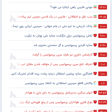
مهدی طارمی راهی ایتالیا می شود؟
۱۳:۲۰
بمب نقل و انتقالاتی ؛ طارمی در یک قدمی دومین تیم پرافتخار اروپا
۱۳:۰۵
پاتک تاریخی به تیم ملی در جام جهانی ؛ سرمربی ایرانی روی نیمکت آمریکا
۱۰:۰۰
تلاش پرسپولیس برای بازگشت ستاره ملی پوش به ترکیب
۹:۲۰
ستاره کلیدی پرسپولیس و گل محمدی محروم شد
۸:۳۰
کارشناس داوری نیز طرف مربی پرسپولیس را گرفت
۷:۰۰
اعتراف تلخ مربی پرسپولیس پس از متوقف شدن مقابل تیم یک استقلالی
۲:۰۱
افشاگری ستاره پیشین استقلال درباره پشت پرده اقدام تحریک آمیز خود مقابل هواداران پرسپولیس
۱:۰۰
واکنش قاطع سرمربی استقلالی به انتقاد مربی پرسپولیس
۰:۱۱
اتهام سنگین مدیرعامل پرسپولیس به داور بازی با هوادار
۲۳:۵۴
بلوغ فکری هواداران پرسپولیس پس از پنج قهرمانی لیگ برتر ؛ اتفاقی تاریخی پس از پایان بازی با هوادار
۲۳:۳۶
کابوس هواداران پرسپولیس پس از تساوی تلخ تکمیل شد
۲۳:۰۱