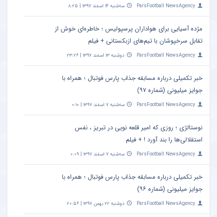
ParsFootball NewsAgency
سه‌شنبه ۱۴ اسفند ۱۳۹۷ | ۸:۲۵
مژده آسیایی برای هواداران پرسپولیس ؛ خاطره‌ای خوش از
تقابل سرخپوشان با تیم‌های ازبکستانی + فیلم
ParsFootball NewsAgency
دوشنبه ۱۳ اسفند ۱۳۹۷ | ۲۳:۲۶
خبر تکمیلی درباره مسابقه جذاب پارس فوتبال ؛ همراه با
جوایز میلیونی (شماره ۹۷)
ParsFootball NewsAgency
سه‌شنبه ۷ اسفند ۱۳۹۷ | ۰:۱۰
نوستالژی ؛ روزی که امیر قلعه نویی در تبریز ، نفس
استقلالی‌ها را بند آورد ! + فیلم
ParsFootball NewsAgency
سه‌شنبه ۷ اسفند ۱۳۹۷ | ۰:۰۹
خبر تکمیلی درباره مسابقه جذاب پارس فوتبال ؛ همراه با
جوایز میلیونی (شماره ۹۶)
ParsFootball NewsAgency
دوشنبه ۲۲ بهمن ۱۳۹۷ | ۲۰:۵۶