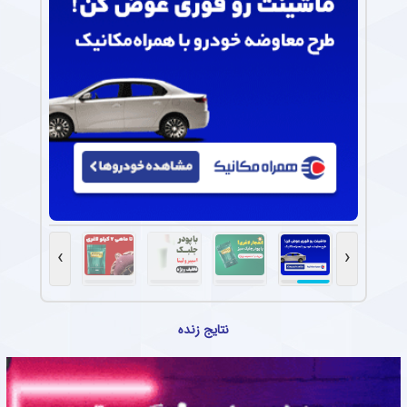
›
‹
نتایج زنده