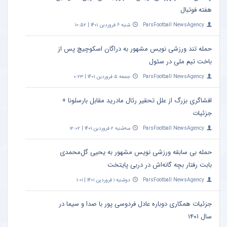
هفته فوتبال
ParsFootball NewsAgency
شنبه ۶ فروردین ۱۴۰۱ | ۱۰:۵۲
حمله تند ورزشی نویس مشهور به دراگان اسکوچیچ پس از
باخت تیم ملی در سئول
ParsFootball NewsAgency
جمعه ۵ فروردین ۱۴۰۱ | ۰:۲۳
افشاگری بزرگ از علل تحقیر رئال مادرید مقابل بارسلونا +
جزئیات
ParsFootball NewsAgency
سه‌شنبه ۲ فروردین ۱۴۰۱ | ۱۲:۰۲
حمله بی سابقه ورزشی نویس مشهور به یحیی گل‌محمدی
بابت رفتار بچه گانه‌اش در دربی پایتخت
ParsFootball NewsAgency
دوشنبه ۱ فروردین ۱۴۰۱ | ۱:۰۱
جزئیات همکاری دوباره عادل فردوسی‌ پور با صدا و سیما در
سال ۱۴۰۱