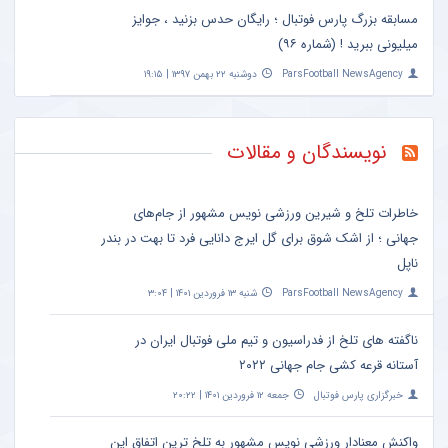
مسابقه بزرگ پارس فوتبال ؛ رایگان حدس بزنید ، جوایز
میلیونی ببرید ! (شماره ۹۶)
ParsFootball NewsAgency
دوشنبه ۲۲ بهمن ۱۳۹۷ | ۱۹:۱۵
نویسندگان و مقالات
خاطرات تلخ و شیرین ورزشی نویس مشهور از جام‌های
جهانی ؛ از اشک شوق برای گل ایرج دانایی فرد تا بهت در بندر
ناپل
ParsFootball NewsAgency
شنبه ۱۳ فروردین ۱۴۰۱ | ۳:۰۴
ناگفته های تلخ از فدراسیون و تیم ملی فوتبال ایران در
آستانه قرعه کشی جام جهانی ۲۰۲۲
خبرگزاری پارس فوتبال
جمعه ۱۲ فروردین ۱۴۰۱ | ۲۰:۲۲
واکنش معنادار ورزشی نویس مشهور به تلخ ترین اتفاق این