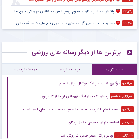
واکنش معنادار ستاره مصدوم پرسپولیس به شانس قهرمانی سرخ ها
۲۲:۴۹
برخورد جالب یحیی گل محمدی با سرمربی تیم ملی در حاشیه بازی پرسپولیس
۲۲:۲۰
برترین ها از دیگر رسانه های ورزشی
جدید ترین
پربیننده ترین
پربحث ترین ها
درگیری شدید در لیگ فوتبال عراق / فیلم
طرفداری
پخش ۴ دیدار لیگ قهرمانان اروپا از تلویزیون
خبرگزاری دانشجو
محمد ناظم الشریعه: هدف ما صعود به جام ملت های آسیا است
طرفداری
اسلحه پنهان مجیدی مقابل پیکان
خبرانلاین
وزیر ورزش مصر حامی کی‌روش شد
خبرگزاری ایرنا