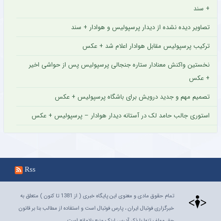
+ سند
تصاویر دیده نشده از دیدار پرسپولیس و هوادار + سند
ترکیب پرسپولیس مقابل هوادار اعلام شد + عکس
نخستین واکنش معنادار ستاره جنجالی پرسپولیس پس از حواشی اخیر
+ عکس
تصمیم مهم و جدید درویش برای باشگاه پرسپولیس + عکس
استوری جالب حامد لک در آستانه دیدار هوادار – پرسپولیس + عکس
Rss
تمام حقوق مادی و معنوی این پایگاه خبری ( از 1381 تا کنون ) متعلق به
خبرگزاری فوتبال ایران ، پارس فوتبال است و استفاده از مطالب بنا بر قانون
حق مولف تنها با ذکر آدرس لینک منبع بلامانع است.