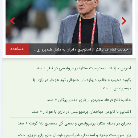
مشاهده
حمایت تمام قد برانکو از اسکوچیچ ؛ ایران به دنبال بلندپروازی در جام جهانی قطر است
س
آخرین جزئیات مصدومیت ستاره پرسپولیسی در قطر + سند
رکورد عجیب و جالب دروازه بان جنجالی تیم هوادار در بازی با
پرسپولیس + سند
خاطره تلخ فرهاد مجیدی از بازی مقابل پیکان + سند
آشنایی با کابوس مهاجمان پرسپولیس در بازی با هوادار + سند
بحران در رابطه ستاره پرسپولیس و یحیی گل محمدی بالا گرفت + سند
پای سرپرست جدید و استقلالی فدراسیون فوتبال جای پای عزیزی خادم