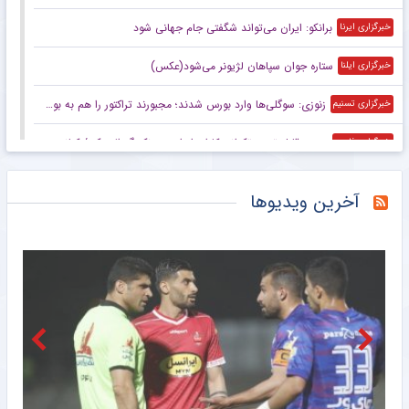
برانکو: ایران می‌تواند شگفتی جام جهانی شود
خبرگزاری ایرنا
ستاره جوان سپاهان لژیونر می‌شود(عکس)
خبرگزاری ایلنا
زنوزی: سوگلی‌ها وارد بورس شدند؛ مجبورند تراکتور را هم به بورس ببرند/ بدهی‌های ما کمتر از ۲ میلیارد تومان است
خبرگزاری تسنیم
صعود قابل توجه تکواندوکاران ایران در رنکینگ المپیکی/ کیانی و میرحسینی در جمع ۲۰ تکواندوکار برتر جهان
خبرگزاری فارس
زنوزی: کسی حق ندارد مرا بازخواست کند/ مثل تیم‌های دولتی‌ از جیب مردم هزینه نکردم
خبرگزاری فارس
آخرین ویدیوها
صعود تکواندوکاران ایران در رنکینگ المپیکی/ کیانی و میرحسینی در جمع برترین‌های جهان
خبرگزاری میزان
آخرین رتبه استقلال و پرسپولیس در جهان
خبرگزاری دانشجو
ببینید | کنایه حجت‌الاسلام برمایی به ماجرای راه ندادن بانوان به ورزشگاه امام رضا مشهد
خبرانلاین
حضور دژاگه در تمرینات نساجی؛ زوج اشکان – مسعود شجاعی این بار در مازندران؟
طرفداری
تازه‌ ترین رده‌ بندی تیم‌ های باشگاهی | سقوط پرسپولیس و صعود استقلال
طرفداری