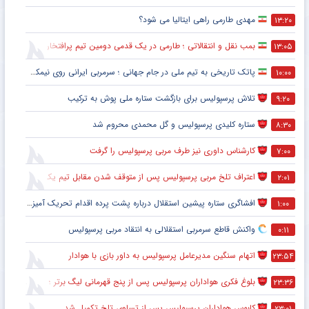
مهدی طارمی راهی ایتالیا می شود؟
۱۳:۲۰
بمب نقل و انتقالاتی ؛ طارمی در یک قدمی دومین تیم پرافتخار اروپا
۱۳:۰۵
پاتک تاریخی به تیم ملی در جام جهانی ؛ سرمربی ایرانی روی نیمکت آمریکا
۱۰:۰۰
تلاش پرسپولیس برای بازگشت ستاره ملی پوش به ترکیب
۹:۲۰
ستاره کلیدی پرسپولیس و گل محمدی محروم شد
۸:۳۰
کارشناس داوری نیز طرف مربی پرسپولیس را گرفت
۷:۰۰
اعتراف تلخ مربی پرسپولیس پس از متوقف شدن مقابل تیم یک استقلالی
۲:۰۱
افشاگری ستاره پیشین استقلال درباره پشت پرده اقدام تحریک آمیز خود مقابل هواداران پرسپولیس
۱:۰۰
واکنش قاطع سرمربی استقلالی به انتقاد مربی پرسپولیس
۰:۱۱
اتهام سنگین مدیرعامل پرسپولیس به داور بازی با هوادار
۲۳:۵۴
بلوغ فکری هواداران پرسپولیس پس از پنج قهرمانی لیگ برتر ؛ اتفاقی تاریخی پس از پایان بازی با هوادار
۲۳:۳۶
کابوس هواداران پرسپولیس پس از تساوی تلخ تکمیل شد
۲۳:۰۱