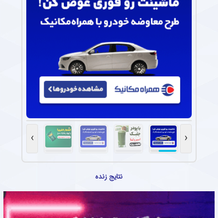
›
‹
نتایج زنده