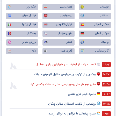
فوتسال
فوتبال ملی
لیگ برتر
استقلال
پرسپولیس
فوتبال جهان
فوتبال اسپانیا
فوتبال انگلیس
فوتبال ایتالیا
فوتبال آلمان
منهای فوتبال
بسکتبال
والیبال
کشتی
ورزش بانوان
گالری عکس
گالری فیلم
دکه
کسب درآمد از اینترنت در خبرگزاری پارس فوتبال
۱۲:۰۲
رونمایی از ترکیب پرسپولیس‌ مقابل آلومینیوم اراک
۱۰:۲۷
مدیر تیم هوادار پرسپولیسی ها را با خاک یکسان کرد
۲۱:۳۰
دانلود فیلم های هندی
۱۵:۵۲
رونمایی از ترکیب استقلال مقابل پیکان
۱۴:۱۵
ستاره پرتغالی با تراکتور به توافق رسید
۱۴:۰۰