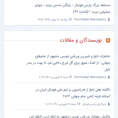
مسابقه بزرگ پارس فوتبال ؛ رایگان حدس بزنید ، جوایز
میلیونی ببرید ! (شماره ۹۶)
ParsFootball NewsAgency
دوشنبه ۲۲ بهمن ۱۳۹۷ | ۱۹:۱۵
نویسندگان و مقالات
خاطرات تلخ و شیرین ورزشی نویس مشهور از جام‌های
جهانی ؛ از اشک شوق برای گل ایرج دانایی فرد تا بهت در بندر
ناپل
ParsFootball NewsAgency
شنبه ۱۳ فروردین ۱۴۰۱ | ۳:۰۴
ناگفته های تلخ از فدراسیون و تیم ملی فوتبال ایران در
آستانه قرعه کشی جام جهانی ۲۰۲۲
خبرگزاری پارس فوتبال
جمعه ۱۲ فروردین ۱۴۰۱ | ۲۰:۲۲
واکنش معنادار ورزشی نویس مشهور به تلخ ترین اتفاق این