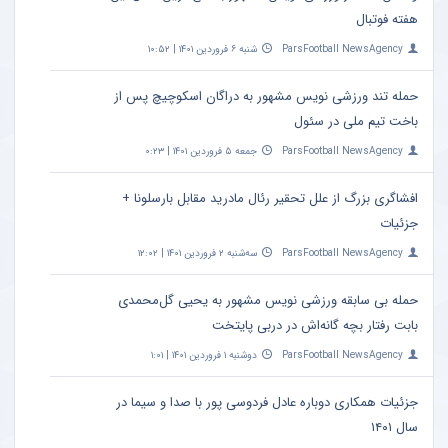
هفته فوتبال
ParsFootball NewsAgency
شنبه ۶ فروردین ۱۴۰۱ | ۱۰:۵۲
حمله تند ورزشی نویس مشهور به دراگان اسکوچیچ پس از
باخت تیم ملی در سئول
ParsFootball NewsAgency
جمعه ۵ فروردین ۱۴۰۱ | ۰:۲۳
افشاگری بزرگ از علل تحقیر رئال مادرید مقابل بارسلونا +
جزئیات
ParsFootball NewsAgency
سه‌شنبه ۲ فروردین ۱۴۰۱ | ۱۲:۰۲
حمله بی سابقه ورزشی نویس مشهور به یحیی گل‌محمدی
بابت رفتار بچه گانه‌اش در دربی پایتخت
ParsFootball NewsAgency
دوشنبه ۱ فروردین ۱۴۰۱ | ۱:۰۱
جزئیات همکاری دوباره عادل فردوسی‌ پور با صدا و سیما در
سال ۱۴۰۱