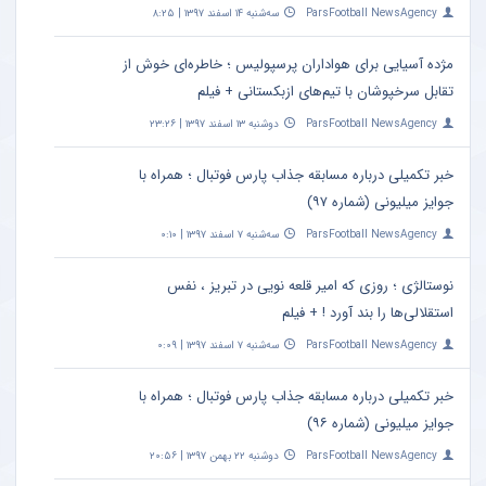
ParsFootball NewsAgency
سه‌شنبه ۱۴ اسفند ۱۳۹۷ | ۸:۲۵
مژده آسیایی برای هواداران پرسپولیس ؛ خاطره‌ای خوش از
تقابل سرخپوشان با تیم‌های ازبکستانی + فیلم
ParsFootball NewsAgency
دوشنبه ۱۳ اسفند ۱۳۹۷ | ۲۳:۲۶
خبر تکمیلی درباره مسابقه جذاب پارس فوتبال ؛ همراه با
جوایز میلیونی (شماره ۹۷)
ParsFootball NewsAgency
سه‌شنبه ۷ اسفند ۱۳۹۷ | ۰:۱۰
نوستالژی ؛ روزی که امیر قلعه نویی در تبریز ، نفس
استقلالی‌ها را بند آورد ! + فیلم
ParsFootball NewsAgency
سه‌شنبه ۷ اسفند ۱۳۹۷ | ۰:۰۹
خبر تکمیلی درباره مسابقه جذاب پارس فوتبال ؛ همراه با
جوایز میلیونی (شماره ۹۶)
ParsFootball NewsAgency
دوشنبه ۲۲ بهمن ۱۳۹۷ | ۲۰:۵۶