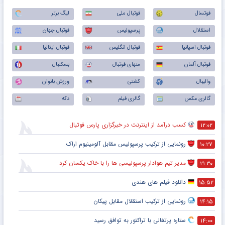
فوتسال
فوتبال ملی
لیگ برتر
استقلال
پرسپولیس
فوتبال جهان
فوتبال اسپانیا
فوتبال انگلیس
فوتبال ایتالیا
فوتبال آلمان
منهای فوتبال
بسکتبال
والیبال
کشتی
ورزش بانوان
گالری عکس
گالری فیلم
دکه
کسب درآمد از اینترنت در خبرگزاری پارس فوتبال
۱۲:۰۲
رونمایی از ترکیب پرسپولیس‌ مقابل آلومینیوم اراک
۱۰:۲۷
مدیر تیم هوادار پرسپولیسی ها را با خاک یکسان کرد
۲۱:۳۰
دانلود فیلم های هندی
۱۵:۵۲
رونمایی از ترکیب استقلال مقابل پیکان
۱۴:۱۵
ستاره پرتغالی با تراکتور به توافق رسید
۱۴:۰۰