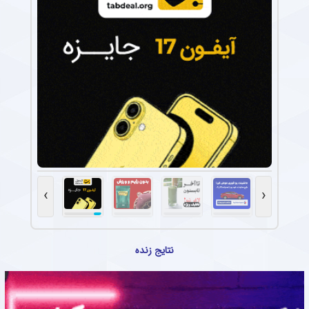
›
‹
نتایج زنده