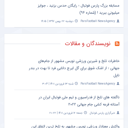
مسابقه بزرگ پارس فوتبال ؛ رایگان حدس بزنید ، جوایز
میلیونی ببرید ! (شماره ۹۶)
ParsFootball NewsAgency
دوشنبه ۲۲ بهمن ۱۳۹۷ | ۱۹:۱۵
نویسندگان و مقالات
خاطرات تلخ و شیرین ورزشی نویس مشهور از جام‌های
جهانی ؛ از اشک شوق برای گل ایرج دانایی فرد تا بهت در بندر
ناپل
ParsFootball NewsAgency
شنبه ۱۳ فروردین ۱۴۰۱ | ۳:۰۴
ناگفته های تلخ از فدراسیون و تیم ملی فوتبال ایران در
آستانه قرعه کشی جام جهانی ۲۰۲۲
خبرگزاری پارس فوتبال
جمعه ۱۲ فروردین ۱۴۰۱ | ۲۰:۲۲
واکنش معنادار ورزشی نویس مشهور به تلخ ترین اتفاق این