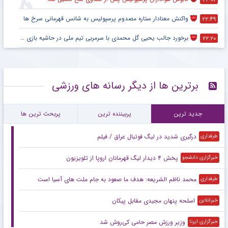
واکنش معنادار ستاره مصدوم پرسپولیس به شانس قهرمانی سرخ ها
۲۲:۴۹
برخورد جالب یحیی گل محمدی با سرمربی تیم ملی در حاشیه بازی پرسپولیس
۲۲:۲۰
برترین ها از دیگر رسانه های ورزشی
جدید ترین
پربیننده ترین
پربحث ترین ها
درگیری شدید در لیگ فوتبال عراق / فیلم
طرفداری
پخش ۴ دیدار لیگ قهرمانان اروپا از تلویزیون
خبرگزاری دانشجو
محمد ناظم الشریعه: هدف ما صعود به جام ملت های آسیا است
طرفداری
اسلحه پنهان مجیدی مقابل پیکان
خبرانلاین
وزیر ورزش مصر حامی کی‌روش شد
خبرگزاری ایرنا