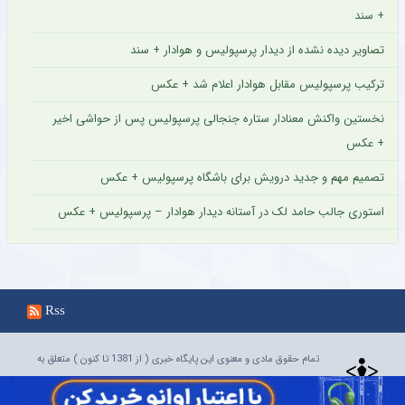
+ سند
تصاویر دیده نشده از دیدار پرسپولیس و هوادار + سند
ترکیب پرسپولیس مقابل هوادار اعلام شد + عکس
نخستین واکنش معنادار ستاره جنجالی پرسپولیس پس از حواشی اخیر
+ عکس
تصمیم مهم و جدید درویش برای باشگاه پرسپولیس + عکس
استوری جالب حامد لک در آستانه دیدار هوادار – پرسپولیس + عکس
Rss
تمام حقوق مادی و معنوی این پایگاه خبری ( از 1381 تا کنون ) متعلق به
خبرگزاری فوتبال ایران ، پارس فوتبال است و استفاده از مطالب بنا بر قانون
حق مولف تنها با ذکر آدرس لینک منبع بلامانع است.