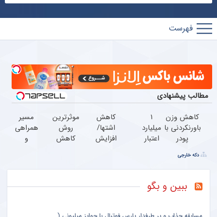
پارس
فوتبال
مطالب پیشنهادی
کاهش وزن
۱
کاهش
موثرترین
مسیر
باورنکردنی با
میلیارد
اشتها/
روش
همراهی
پودر
اعتبار
افزایش
کاهش
و
جلبک(تخفیف
خرید
سوخت و
وزن
گزارش
دکه خارجی
ویژه تا
طلا |
ساز(تعداد
گیاهی!
عملکرد
امشب)
بدون
محدود)
5تا۷کیلو
گروه
ضامن
لاغری
اسنپ
ببین و بگو
و چک
در ۱۴۰۴
مسابقه جذاب و پر طرفدار پارس فوتبال با جوایز میلیونی (