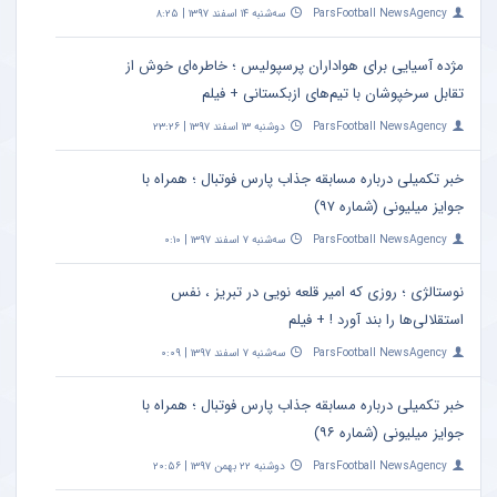
ParsFootball NewsAgency
سه‌شنبه ۱۴ اسفند ۱۳۹۷ | ۸:۲۵
مژده آسیایی برای هواداران پرسپولیس ؛ خاطره‌ای خوش از
تقابل سرخپوشان با تیم‌های ازبکستانی + فیلم
ParsFootball NewsAgency
دوشنبه ۱۳ اسفند ۱۳۹۷ | ۲۳:۲۶
خبر تکمیلی درباره مسابقه جذاب پارس فوتبال ؛ همراه با
جوایز میلیونی (شماره ۹۷)
ParsFootball NewsAgency
سه‌شنبه ۷ اسفند ۱۳۹۷ | ۰:۱۰
نوستالژی ؛ روزی که امیر قلعه نویی در تبریز ، نفس
استقلالی‌ها را بند آورد ! + فیلم
ParsFootball NewsAgency
سه‌شنبه ۷ اسفند ۱۳۹۷ | ۰:۰۹
خبر تکمیلی درباره مسابقه جذاب پارس فوتبال ؛ همراه با
جوایز میلیونی (شماره ۹۶)
ParsFootball NewsAgency
دوشنبه ۲۲ بهمن ۱۳۹۷ | ۲۰:۵۶