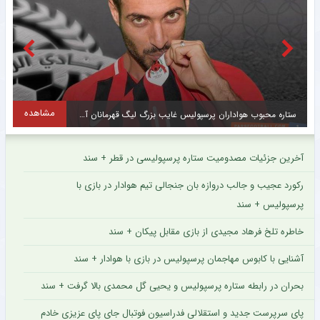
مشاهده
مشاهد
حمایت تمام قد برانکو از اسکوچیچ ؛ ایران به دنبال بلندپروازی در جام جهانی قطر است
آخرین جزئیات مصدومیت ستاره پرسپولیسی در قطر + سند
رکورد عجیب و جالب دروازه بان جنجالی تیم هوادار در بازی با
پرسپولیس + سند
خاطره تلخ فرهاد مجیدی از بازی مقابل پیکان + سند
آشنایی با کابوس مهاجمان پرسپولیس در بازی با هوادار + سند
بحران در رابطه ستاره پرسپولیس و یحیی گل محمدی بالا گرفت + سند
پای سرپرست جدید و استقلالی فدراسیون فوتبال جای پای عزیزی خادم