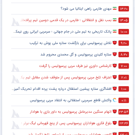
مهدی طارمی راهی ایتالیا می شود؟
۱۳:۲۰
بمب نقل و انتقالاتی ؛ طارمی در یک قدمی دومین تیم پرافتخار اروپا
۱۳:۰۵
پاتک تاریخی به تیم ملی در جام جهانی ؛ سرمربی ایرانی روی نیمکت آمریکا
۱۰:۰۰
تلاش پرسپولیس برای بازگشت ستاره ملی پوش به ترکیب
۹:۲۰
ستاره کلیدی پرسپولیس و گل محمدی محروم شد
۸:۳۰
کارشناس داوری نیز طرف مربی پرسپولیس را گرفت
۷:۰۰
اعتراف تلخ مربی پرسپولیس پس از متوقف شدن مقابل تیم یک استقلالی
۲:۰۱
افشاگری ستاره پیشین استقلال درباره پشت پرده اقدام تحریک آمیز خود مقابل هواداران پرسپولیس
۱:۰۰
واکنش قاطع سرمربی استقلالی به انتقاد مربی پرسپولیس
۰:۱۱
اتهام سنگین مدیرعامل پرسپولیس به داور بازی با هوادار
۲۳:۵۴
بلوغ فکری هواداران پرسپولیس پس از پنج قهرمانی لیگ برتر ؛ اتفاقی تاریخی پس از پایان بازی با هوادار
۲۳:۳۶
کابوس هواداران پرسپولیس پس از تساوی تلخ تکمیل شد
۲۳:۰۱