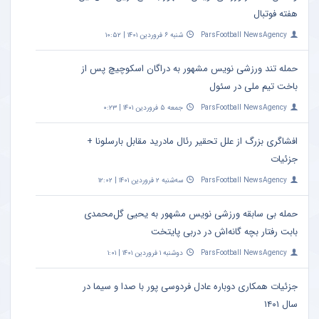
هفته فوتبال
ParsFootball NewsAgency
شنبه ۶ فروردین ۱۴۰۱ | ۱۰:۵۲
حمله تند ورزشی نویس مشهور به دراگان اسکوچیچ پس از
باخت تیم ملی در سئول
ParsFootball NewsAgency
جمعه ۵ فروردین ۱۴۰۱ | ۰:۲۳
افشاگری بزرگ از علل تحقیر رئال مادرید مقابل بارسلونا +
جزئیات
ParsFootball NewsAgency
سه‌شنبه ۲ فروردین ۱۴۰۱ | ۱۲:۰۲
حمله بی سابقه ورزشی نویس مشهور به یحیی گل‌محمدی
بابت رفتار بچه گانه‌اش در دربی پایتخت
ParsFootball NewsAgency
دوشنبه ۱ فروردین ۱۴۰۱ | ۱:۰۱
جزئیات همکاری دوباره عادل فردوسی‌ پور با صدا و سیما در
سال ۱۴۰۱