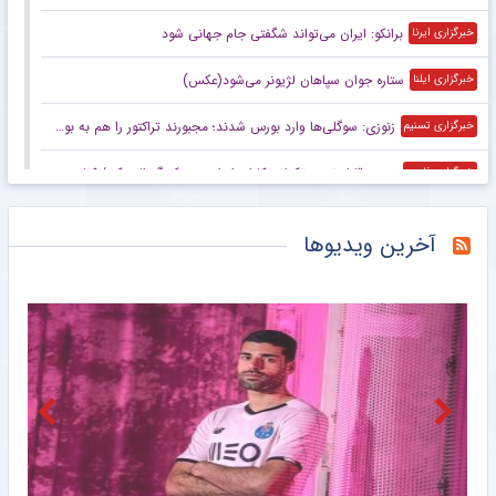
برانکو: ایران می‌تواند شگفتی جام جهانی شود
خبرگزاری ایرنا
ستاره جوان سپاهان لژیونر می‌شود(عکس)
خبرگزاری ایلنا
زنوزی: سوگلی‌ها وارد بورس شدند؛ مجبورند تراکتور را هم به بورس ببرند/ بدهی‌های ما کمتر از ۲ میلیارد تومان است
خبرگزاری تسنیم
صعود قابل توجه تکواندوکاران ایران در رنکینگ المپیکی/ کیانی و میرحسینی در جمع ۲۰ تکواندوکار برتر جهان
خبرگزاری فارس
زنوزی: کسی حق ندارد مرا بازخواست کند/ مثل تیم‌های دولتی‌ از جیب مردم هزینه نکردم
خبرگزاری فارس
آخرین ویدیوها
صعود تکواندوکاران ایران در رنکینگ المپیکی/ کیانی و میرحسینی در جمع برترین‌های جهان
خبرگزاری میزان
آخرین رتبه استقلال و پرسپولیس در جهان
خبرگزاری دانشجو
ببینید | کنایه حجت‌الاسلام برمایی به ماجرای راه ندادن بانوان به ورزشگاه امام رضا مشهد
خبرانلاین
حضور دژاگه در تمرینات نساجی؛ زوج اشکان – مسعود شجاعی این بار در مازندران؟
طرفداری
تازه‌ ترین رده‌ بندی تیم‌ های باشگاهی | سقوط پرسپولیس و صعود استقلال
طرفداری