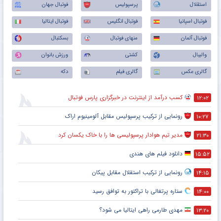
استقلال
پرسپولیس
فوتبال جهان
فوتبال اسپانیا
فوتبال انگلیس
فوتبال ایتالیا
فوتبال آلمان
منهای فوتبال
بسکتبال
والیبال
کشتی
ورزش بانوان
گالری عکس
گالری فیلم
دکه
کسب درآمد از اینترنت در خبرگزاری پارس فوتبال
۱۲:۰۲
رونمایی از ترکیب پرسپولیس‌ مقابل آلومینیوم اراک
۱۰:۲۷
مدیر تیم هوادار پرسپولیسی ها را با خاک یکسان کرد
۲۱:۳۰
دانلود فیلم های هندی
۱۵:۵۲
رونمایی از ترکیب استقلال مقابل پیکان
۱۴:۱۵
ستاره پرتغالی با تراکتور به توافق رسید
۱۴:۰۰
مهدی طارمی راهی ایتالیا می شود؟
۱۳:۲۰