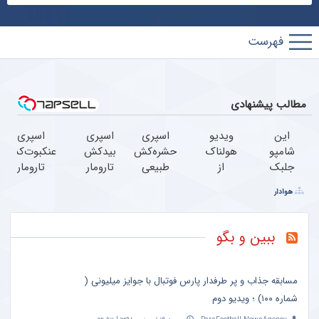
پارس
فوتبال
مطالب پیشنهادی
این
ویدیو
اسپری
اسپری
اسپری
شامپو
هولناک
حشره‌کش
بیدکش
عنکبوت‌‌کش
جلبک
از
طبیعی
تارومار
تارومار
خیلی
جوان
تارومار
با
ازبین‌برنده
هوادار
هارو از
کارتن
سازگار با
اثرفوری
انواع
کاشت
خوابی
محیط
،
عنکبوت
مو
که
زیست و
محافظ
ببین و بگو
منصرف
میلیاردر
با
لباس
کرده!
شد.
محافظت
در
آموزش
طبیعی
مقابل
مسابقه جذاب و پر طرفدار پارس فوتبال با جوایز میلیونی (
رایگان
بید
شماره ۱۰۰) ؛ ویدیو دوم