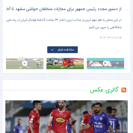
آخرین خبر از برگزاری جام جهانی در کیش ؛ سورپرایز ابراهیم رئیسی برای فوتبال ایران + سند
از دستور مجدد رئیس جمهور برای مجازات متخلفان حواشی مشهد تا آخرین خبر از وضعیت استقلال و پرسپولیس برای هفته ۲۴ لیگ برتر در تلویزیون پارس فوتبال + سند
در این بخش با هم مهم ترین و جذاب ترین اخبار ۲۴ ساعت گذشته فوتبال ایران در رده ملی و
داری
باشگاهی را مرور می کنیم.
کرد 
 ۹:۴۰
۱۴۰۱/۰۱/۱۵ ۱۲:۱۶
مشاهده فیلم
گالری عکس