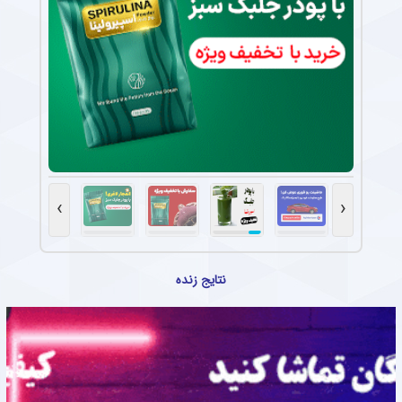
›
‹
نتایج زنده