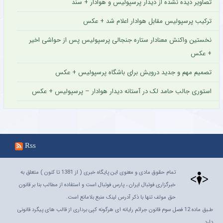
تصاویر دیده نشده از دیدار پرسپولیس و هوادار + سند
ترکیب پرسپولیس مقابل هوادار اعلام شد + عکس
نخستین واکنش معنادار ستاره جنجالی پرسپولیس پس از حواشی اخیر
+ عکس
تصمیم مهم و جدید درویش برای باشگاه پرسپولیس + عکس
استوری جالب حامد لک در آستانه دیدار هوادار – پرسپولیس + عکس
Rss
تمام حقوق مادی و معنوی این پایگاه خبری ( از 1381 تا کنون ) متعلق به
خبرگزاری فوتبال ایران ، پارس فوتبال است و استفاده از مطالب بنا بر قانون
حق مولف تنها با ذکر آدرس لینک منبع بلامانع است.
طـبق ماده 12 فصل سوم قانون جرائم رایانه ای هرگونه کپی برداری از قالب های پیگرد قانونی
دارد