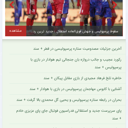
مشاهده
سقوط پرسپولیس و جهش فوق‌العاده استقلال ؛ جدید ترین رده‌بندی بهترین باشگاه های جهان + سند
آخرین جزئیات مصدومیت ستاره پرسپولیسی در قطر + سند
رکورد عجیب و جالب دروازه بان جنجالی تیم هوادار در بازی با
پرسپولیس + سند
خاطره تلخ فرهاد مجیدی از بازی مقابل پیکان + سند
آشنایی با کابوس مهاجمان پرسپولیس در بازی با هوادار + سند
بحران در رابطه ستاره پرسپولیس و یحیی گل محمدی بالا گرفت + سند
پای سرپرست جدید و استقلالی فدراسیون فوتبال جای پای عزیزی خادم
+ سند