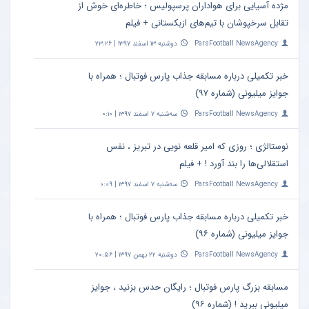
مژده آسیایی برای هواداران پرسپولیس ؛ خاطره‌ای خوش از
تقابل سرخپوشان با تیم‌های ازبکستانی + فیلم
ParsFootball NewsAgency
دوشنبه ۱۳ اسفند ۱۳۹۷ | ۲۳:۲۶
خبر تکمیلی درباره مسابقه جذاب پارس فوتبال ؛ همراه با
جوایز میلیونی (شماره ۹۷)
ParsFootball NewsAgency
سه‌شنبه ۷ اسفند ۱۳۹۷ | ۰:۱۰
نوستالژی ؛ روزی که امیر قلعه نویی در تبریز ، نفس
استقلالی‌ها را بند آورد ! + فیلم
ParsFootball NewsAgency
سه‌شنبه ۷ اسفند ۱۳۹۷ | ۰:۰۹
خبر تکمیلی درباره مسابقه جذاب پارس فوتبال ؛ همراه با
جوایز میلیونی (شماره ۹۶)
ParsFootball NewsAgency
دوشنبه ۲۲ بهمن ۱۳۹۷ | ۲۰:۵۶
مسابقه بزرگ پارس فوتبال ؛ رایگان حدس بزنید ، جوایز
میلیونی ببرید ! (شماره ۹۶)