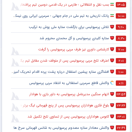
بمب نقل و انتقالاتی ؛ طارمی در یک قدمی دومین تیم پرافتخار اروپا
۱۳:۰۵
پاتک تاریخی به تیم ملی در جام جهانی ؛ سرمربی ایرانی روی نیمکت آمریکا
۱۰:۰۰
تلاش پرسپولیس برای بازگشت ستاره ملی پوش به ترکیب
۹:۲۰
ستاره کلیدی پرسپولیس و گل محمدی محروم شد
۸:۳۰
کارشناس داوری نیز طرف مربی پرسپولیس را گرفت
۷:۰۰
اعتراف تلخ مربی پرسپولیس پس از متوقف شدن مقابل تیم یک استقلالی
۲:۰۱
افشاگری ستاره پیشین استقلال درباره پشت پرده اقدام تحریک آمیز خود مقابل هواداران پرسپولیس
۱:۰۰
واکنش قاطع سرمربی استقلالی به انتقاد مربی پرسپولیس
۰:۱۱
اتهام سنگین مدیرعامل پرسپولیس به داور بازی با هوادار
۲۳:۵۴
بلوغ فکری هواداران پرسپولیس پس از پنج قهرمانی لیگ برتر ؛ اتفاقی تاریخی پس از پایان بازی با هوادار
۲۳:۳۶
کابوس هواداران پرسپولیس پس از تساوی تلخ تکمیل شد
۲۳:۰۱
واکنش معنادار ستاره مصدوم پرسپولیس به شانس قهرمانی سرخ ها
۲۲:۴۹