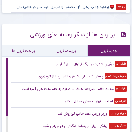
برخورد جالب یحیی گل محمدی با سرمربی تیم ملی در حاشیه بازی پرسپولیس
۲۲:۲۰
برترین ها از دیگر رسانه های ورزشی
جدید ترین
پربیننده ترین
پربحث ترین ها
درگیری شدید در لیگ فوتبال عراق / فیلم
طرفداری
پخش ۴ دیدار لیگ قهرمانان اروپا از تلویزیون
خبرگزاری دانشجو
محمد ناظم الشریعه: هدف ما صعود به جام ملت های آسیا است
طرفداری
اسلحه پنهان مجیدی مقابل پیکان
خبرانلاین
وزیر ورزش مصر حامی کی‌روش شد
خبرگزاری ایرنا
برانکو: ایران می‌تواند شگفتی جام جهانی شود
خبرگزاری ایرنا