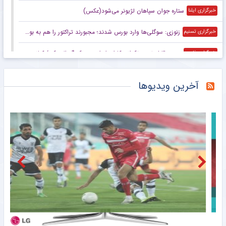
ستاره جوان سپاهان لژیونر می‌شود(عکس)
خبرگزاری ایلنا
زنوزی: سوگلی‌ها وارد بورس شدند؛ مجبورند تراکتور را هم به بورس ببرند/ بدهی‌های ما کمتر از ۲ میلیارد تومان است
خبرگزاری تسنیم
صعود قابل توجه تکواندوکاران ایران در رنکینگ المپیکی/ کیانی و میرحسینی در جمع ۲۰ تکواندوکار برتر جهان
خبرگزاری فارس
زنوزی: کسی حق ندارد مرا بازخواست کند/ مثل تیم‌های دولتی‌ از جیب مردم هزینه نکردم
خبرگزاری فارس
آخرین ویدیوها
صعود تکواندوکاران ایران در رنکینگ المپیکی/ کیانی و میرحسینی در جمع برترین‌های جهان
خبرگزاری میزان
آخرین رتبه استقلال و پرسپولیس در جهان
خبرگزاری دانشجو
ببینید | کنایه حجت‌الاسلام برمایی به ماجرای راه ندادن بانوان به ورزشگاه امام رضا مشهد
خبرانلاین
حضور دژاگه در تمرینات نساجی؛ زوج اشکان – مسعود شجاعی این بار در مازندران؟
طرفداری
تازه‌ ترین رده‌ بندی تیم‌ های باشگاهی | سقوط پرسپولیس و صعود استقلال
طرفداری