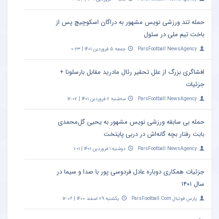
حمله تند ورزشی نویس مشهور به دراگان اسکوچیچ پس از
باخت تیم ملی در سئول
ParsFootball NewsAgency
جمعه ۵ فروردین ۱۴۰۱ | ۰:۲۳
افشاگری بزرگ از علل تحقیر رئال مادرید مقابل بارسلونا +
جزئیات
ParsFootball NewsAgency
سه‌شنبه ۲ فروردین ۱۴۰۱ | ۱۲:۰۲
حمله بی سابقه ورزشی نویس مشهور به یحیی گل‌محمدی
بابت رفتار بچه گانه‌اش در دربی پایتخت
ParsFootball NewsAgency
دوشنبه ۱ فروردین ۱۴۰۱ | ۱:۰۱
جزئیات همکاری دوباره عادل فردوسی‌ پور با صدا و سیما در
سال ۱۴۰۱
پارس فوتبال ParsFootball.Com
یکشنبه ۲۹ اسفند ۱۴۰۰ | ۱۲:۰۶