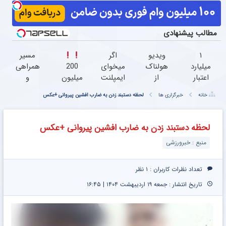
مطالب پیشنهادی
۱
ویدیو
اگر
مسیر
میلیارد
هولناک
میخوای
200
همراهی
اعتبار
از
ایمپلنت
میلیون
و
خرید
جوان
کنی
وام
گزارش
خانه
خبرگزاری ها
لحظه دستبند زدن به ضارب افشین پیروانی +عکس
طلا |
کارتن
همین
عملکرد
بدون
خوابی
الان
فقط با
گروه
ضامن
که
وقتشه |
احراز
اسنپ
لحظه دستبند زدن به ضارب افشین پیروانی +عکس
و چک
میلیاردر
فقط با
هویت
در ۱۴۰۴
منبع : خبرورزشی
شد.
۲۵
آموزش
میلیون
رایگان
تومان!!!
تعداد نظرات کاربران :
۱ نظر
تاریخ انتشار : جمعه ۱۹ اردیبهشت ۱۴۰۴ | ۱۶:۴۵