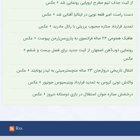
از کیت جذاب تیم مطرح اروپایی رونمایی شد + عکس
دست راست امیر قلعه نویی در ایتالیا آفتابی شد + عکس
تمدید قرارداد ستاره محبوب برزیلی با رئال مادرید + عکس
هافبک هجومی ۲۴ ساله فرانسوی به پاری‌سن‌ژرمن پیوست + عکس
رونمایی ذوب‌آهن اصفهان از کیت جدید برای فصل بیست و ششم +
عکس
انتقال تاریخی دروازه‌بان ۲۳ ساله منچسترسیتی به لیدز یونایتد + عکس
واکنش تونی کروس به تمدید قرارداد وینیسیوس جونیور + عکس
درخشش ستاره جوان استقلال در بازی دوستانه دیروز + عکس
Rss