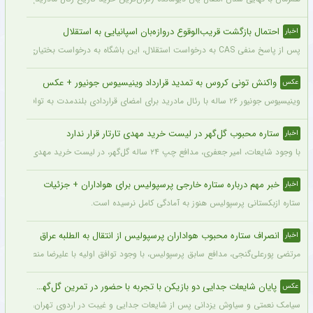
احتمال بازگشت قریب‌الوقوع دروازه‌بان اسپانیایی به استقلال
اخبار
پس از پاسخ منفی CAS به درخواست استقلال، این باشگاه به درخواست بختیاری‌زاده قصد دارد قرارداد آنتونیو آدان، دروازه‌بان اسپانیایی فصل گذشته، را تمدید کند.
واکنش تونی کروس به تمدید قرارداد وینیسیوس جونیور + عکس
عکس
وینیسیوس جونیور ۲۶ ساله با رئال مادرید برای امضای قراردادی بلندمدت به توافق رسید که او را تا سال ۲۰۳۲ در سانتیاگو برنابئو نگه خواهد داشت و به شایعات درباره احتمال جدایی‌اش از این باشگاه پایان می‌دهد.
ستاره محبوب گل‌گهر در لیست خرید مهدی تارتار قرار ندارد
اخبار
با وجود شایعات، امیر جعفری، مدافع چپ ۲۴ ساله گل‌گهر، در لیست خرید مهدی تارتار قرار ندارد.
خبر مهم درباره ستاره خارجی پرسپولیس برای هواداران + جزئیات
اخبار
ستاره ازبکستانی پرسپولیس هنوز به آمادگی کامل نرسیده است.
انصراف ستاره محبوب هواداران پرسپولیس از انتقال به الطلبه عراق
اخبار
مرتضی پورعلی‌گنجی، مدافع سابق پرسپولیس، با وجود توافق اولیه با علیرضا منصوریان و با
پایان شایعات جدایی دو بازیکن با تجربه با حضور در تمرین گل‌گهر + عکس
عکس
سیامک نعمتی و سیاوش یزدانی پس از شایعات جدایی و غیبت در اردوی تهران، دیروز در ت