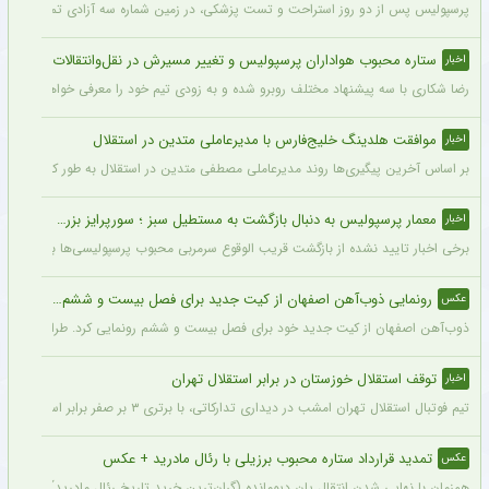
پرسپولیس پس از دو روز استراحت و تست پزشکی، در زمین شماره سه آزادی تمرین کرد.
ستاره محبوب هواداران پرسپولیس و تغییر مسیرش در نقل‌وانتقالات
اخبار
رضا شکاری با سه پیشنهاد مختلف روبرو شده و به زودی تیم خود را معرفی خواهد کرد.
موافقت هلدینگ خلیج‌فارس با مدیرعاملی متدین در استقلال
اخبار
بر اساس آخرین پیگیری‌ها روند مدیرعاملی مصطفی متدین در استقلال به طور کامل طی شد
معمار پرسپولیس به دنبال بازگشت به مستطیل سبز ؛ سورپرایز بزرگ در راه است ؟ + جزئیات
اخبار
برخی اخبار تایید نشده از بازگشت قریب الوقوع سرمربی محبوب پرسپولیسی‌ها به دنیای فو
رونمایی ذوب‌آهن اصفهان از کیت جدید برای فصل بیست و ششم + عکس
عکس
ذوب‌آهن اصفهان از کیت جدید خود برای فصل بیست و ششم رونمایی کرد. طراحی پیراهن با
توقف استقلال خوزستان در برابر استقلال تهران
اخبار
تیم فوتبال استقلال تهران امشب در دیداری تدارکاتی، با برتری ۳ بر صفر برابر استقلال خوزستان، با دبل سعید سحرخیزان و گل یاسر آسانی پیروز شد.
تمدید قرارداد ستاره محبوب برزیلی با رئال مادرید + عکس
عکس
همزمان با نهایی شدن انتقال یان دیومانده (گران‌ترین خرید تاریخ رئال مادرید)، تمدید قرارداد وینیسیو