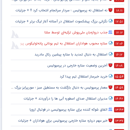
نه استقلال نه پرسپولیس ؛ سردار سرانجام انتخاب کرد !! + جزئیات
۱۸:۱۱
نگرانی بزرگ پیشکسوت استقلال در آستانه آغاز لیگ برتر + جزئیات
۱۷:۵۱
جذب دروازه‌بان ملی‌پوش ترکیه‌ای توسط سلتا
۱۷:۱۲
ستاره محبوب هواداران استقلال به تیم یونانی پانه‌تولیکوس پیوست
۱۷:۰۶
استقلال به دنبال تمدید با ستاره پیشین رئال مادرید
۱۶:۱۲
آخرین وضعیت ستاره خارجی در پرسپولیس
۱۶:۰۸
خرید خبرساز استقلال تیم پیدا کرد
۱۵:۵۴
معمار پرسپولیس به دنبال بازگشت به مستطیل سبز ؛ سورپرایز بزرگ در راه است ؟ + جزئیات
۱۴:۵۹
مدیران استقلال صدای اسطوره آبی ها را درآوردند + جزئیات
۱۴:۴۲
اتفاق شوکه کننده برای ستاره پرسپولیسی در فوتبال اروپا
۱۳:۴۳
خبر مهم درباره ستاره خارجی پرسپولیس برای هواداران + جزئیات
۱۳:۳۷