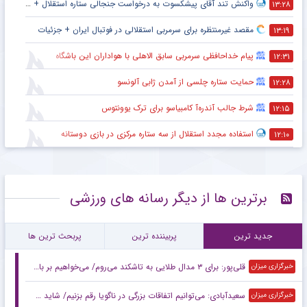
واکنش تند آقای پیشکسوت به درخواست جنجالی ستاره استقلال + جزئیات
۱۳:۲۸
مقصد غیرمنتظره برای سرمربی استقلالی در فوتبال ایران + جزئیات
۱۳:۱۹
پیام خداحافظی سرمربی سابق الاهلی با هواداران این باشگاه
۱۲:۳۱
حمایت ستاره چلسی از آمدن ژابی آلونسو
۱۲:۲۸
شرط جالب آندره‌آ کامبیاسو برای ترک یوونتوس
۱۲:۱۵
استفاده مجدد استقلال از سه ستاره مرکزی در بازی دوستانه
۱۲:۱۰
برترین ها از دیگر رسانه های ورزشی
جدید ترین
پربیننده ترین
پربحث ترین ها
قلی‌پور: برای ۳ مدال طلایی به تاشکند می‌روم/ می‌خواهیم بر بام آسیا بایستیم
خبرگزاری میزان
سعیدآبادی: می‌توانیم اتفاقات بزرگی در ناگویا رقم بزنیم/ شاید حریفانم از سبک مبارزه من شگفت‌زده شوند
خبرگزاری میزان