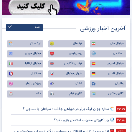
آخرین اخبار ورزشی
همه
فوتبال ملی
فوتسال
لیگ برتر
استقلال
پرسپولیس
فوتبال جهان
فوتبال اسپانیا
فوتبال انگلیس
فوتبال ایتالیا
فوتبال آلمان
منهای فوتبال
بسکتبال
والیبال
کشتی
ورزش بانوان
گالری عکس
گالری فیلم
دکه
ستاره جوان لیگ برتر در دوراهی جذاب ؛ سپاهان یا نساجی ؟
۲۳:۳۱
چرا کاپیتان محبوب استقلال بازی نکرد؟
۲۳:۱۸
اقدام جدید نقل و انتقالاتی پرسپولیس ؛ گزینه جذاب سرخپوش می شود؟
۲۳:۱۱