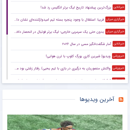
بزرگ‌ترین پیشنهاد تاریخ لیگ برتر انگلیس رد شد!
خبرانلاین
فریبا: استقلال با وجود پنجره بسته تیم امیدوارکننده‌ای نشان داد/ لیگ امسال قابل پیش‌بینی نیست
خبرگزاری میزان
بدون حتی یک سرمربی خارجی؛ لیگ برتر فوتبال در انحصار داخلی‌ها/ فصل آزمون مربیان ایرانی با چاشنی تکرار و فرصت طلایی
خبرگزاری میزان
آمار شگفت‌انگیز مسی در سال ۲۰۲۶
خبرانلاین
ویدیو| شیرین کاری یورگ کلوپ با ترن هوایی!
خبرورزشی
واکنش منصوریان به درگیری در بازی با تیم یحیی/ رفتار زشتی بود مگر ورزش بوکس است؟
خبرورزشی
کتک‌کاری شدید در بازی تیم یحیی و علی منصور/ خشم مربیان ایرانی‌ و قرعه خبرساز با رویارویی تلخ!
خبرورزشی
کتک‌کاری شدید بین تیم یحیی و علی منصور/ خشم مربیان ایرانی‌ و قرعه خبرساز با رویارویی تلخ!
خبرورزشی
آخرین ویدیوها
امیلیانو مارتینز؛ از یک ساندویچ و چمدان شکسته تا قله فوتبال جهان
خبرانلاین
رونالدو و جورجینا در این لوکیشن زیبا عروسی می‌کنند؟ هتلی رویایی با قیمت نجومی و امکانات شگفت‌انگیز +تصاویر
خبرورزشی
تاجرنیا: تعصب رامین رضاییان به پیراهن استقلال را فراموش نمی‌کنیم!
خبرورزشی