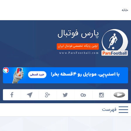
خانه
پارس فوتبال
اولین پایگاه تخصصی فوتبال ایران
www.ParsFootball.com
پارس
فوتبال