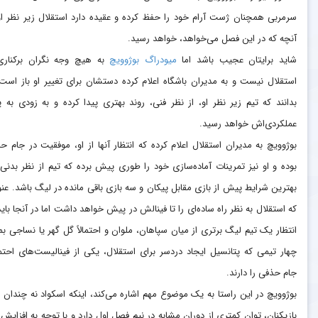
سرمربی همچنان ژست آرام خود را حفظ کرده و عقیده دارد استقلال زیر نظر او
آنچه که در این فصل می‌خواهد، خواهد رسید.
شاید برایتان عجیب باشد اما
میودراگ بوژوویچ
به هیچ وجه نگران برکناری
استقلال نیست و به مدیران باشگاه اعلام کرده دستشان برای تغییر او باز است 
بدانند که تیم زیر نظر او، از نظر فنی، روند بهتری پیدا کرده و به زودی به 
عملکردی‌اش خواهد رسید.
بوژوویچ به مدیران استقلال اعلام کرده که انتظار آنها از او، موفقیت در جام ح
بوده و او نیز تمرینات آماده‌سازی خود را طوری پیش برده که تیم از نظر بدنی،
بهترین شرایط پیش از بازی مقابل پیکان و سه بازی باقی مانده در لیگ باشد. عنو
که استقلال به نظر راه ساده‌ای را تا فینالش در پیش خواهد داشت اما در آنجا باید
انتظار یک تیم لیگ برتری از میان سپاهان، ملوان و احتمالاً گل گهر یا نساجی بما
چهار تیمی که پتانسیل ایجاد دردسر برای استقلال، یکی از فینالیست‌های احتم
جام حذفی را دارند.
بوژوویچ در این راستا به یک موضوع مهم اشاره می‌کند، اینکه اسکواد نه چندا
بازیکنان، توان کمتری از دوران مشابه در نیم فصل اول دارد و با توجه به افزایش 