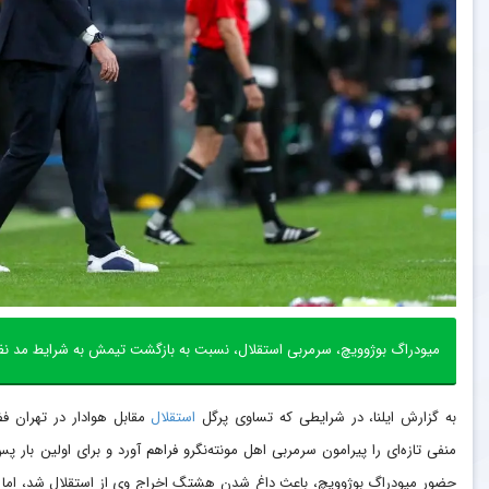
میودراگ بوژوویچ، سرمربی استقلال، نسبت به بازگشت تیمش به شرایط مد نظر ه
به گزارش ایلنا، در شرایطی که تساوی پرگل
استقلال
مقابل هوادار در تهران ف
منفی تازه‌ای را پیرامون سرمربی اهل مونته‌نگرو فراهم آورد و برای اولین بار پس
حضور میودراگ بوژوویچ، باعث داغ شدن هشتگ اخراج وی از استقلال شد، اما 