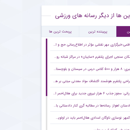
۴۰ ساله اسپانیایی در مرکز توجه استقلال
ین ها از دیگر رسانه های ورزشی
اره محبوب نساجی و گزینه مدنظر باشگاه پرسپولیس
یتان تیم ملی بسکتبال ایران و قطعی کردن قرارداد با استقلال
ن
پربیننده ترین
پربحث ترین ها
ظمی:خبرگزاری مهر نقشی مؤثر در اطلاع‌رسانی حج و اربعین داشته است
کان سنجی اجرای پلتفرم «سایبان» در مراکز شبانه روزی سالمندان
و ۵۰۰ کلاس درس در سیستان و بلوچستان ساخته می‌شود
احی پلتفرم هوشمند اکتشاف مواد معدنی مبتنی بر هوش مصنوعی
ی: مجوز جذب ۶ هزار نیروی جدید برای هلال‌احمر اخذ شد
دستان اهواز: رسانه‌ها در مطالبه گری کنار دادستانی بایستند
کمهر: نوسازی ناوگان امدادی هلال‌احمر باید در اولویت باشد
چند خبر کوتاه از پرسپولیس