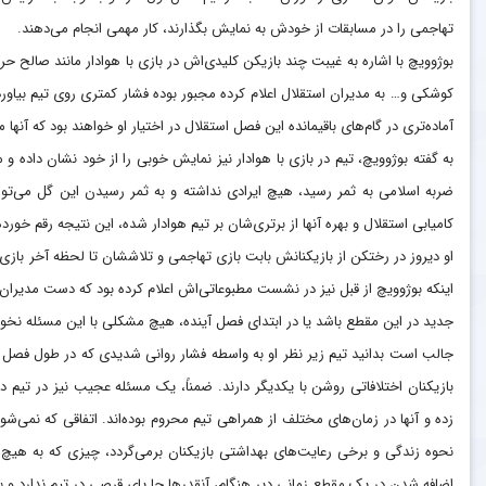
تهاجمی را در مسابقات از خودش به نمایش بگذارند، کار مهمی انجام می‌دهند.
بوژوویچ با اشاره به غیبت چند بازیکن کلیدی‌اش در بازی با هوادار مانند صالح
کوشکی و… به مدیران استقلال اعلام کرده مجبور بوده فشار کمتری روی تیم بیاورد 
آماده‌تری در گام‌های باقیمانده این فصل استقلال در اختیار او خواهند بود که آنها 
به گفته بوژوویچ، تیم در بازی با هوادار نیز نمایش خوبی را از خود نشان داده و 
ضربه اسلامی به ثمر رسید، هیچ ایرادی نداشته و به ثمر رسیدن این گل می‌توانس
کامیابی استقلال و بهره آنها از برتری‌شان بر تیم هوادار شده، این نتیجه رقم خور
او دیروز در رختکن از بازیکنانش بابت بازی تهاجمی و تلاششان تا لحظه آخر بازی 
اینکه بوژوویچ از قبل نیز در نشست مطبوعاتی‌اش اعلام کرده بود که دست مدیران ا
جدید در این مقطع باشد یا در ابتدای فصل آینده، هیچ مشکلی با این مسئله نخو
جالب است بدانید تیم زیر نظر او به واسطه فشار روانی شدیدی که در طول فصل
بازیکنان اختلافاتی روشن با یکدیگر دارند. ضمناً، یک مسئله عجیب نیز در تیم 
زده و آنها در زمان‌های مختلف از همراهی تیم محروم بوده‌اند. اتفاقی که نمی‌شود
نحوه زندگی و برخی رعایت‌های بهداشتی بازیکنان برمی‌گردد، چیزی که به ه
اضافه شدن در یک مقطع زمانی دیر هنگام، آنقدرها جا پای قرصی در تیم ندارد و 