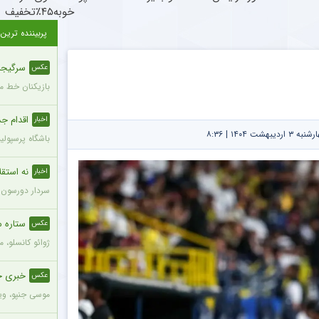
خوبه۴۵٪تخفیف
پربیننده ترین
سرگیجه 
عکس
بازیکنان خط می
اقدام جدی
اخبار
ت ۱۴۰۴ | ۸:۳۶
باشگاه پرسپول
نه استقلا
اخبار
سردار دورسون م
ستاره م
عکس
ژوائو کانسلو، 
خبری جدی
عکس
موسی جنپو، وین