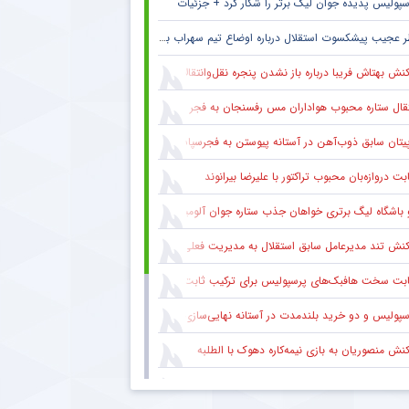
سپولیس پدیده جوان لیگ برتر را شکار کرد + جزئیات
 عجیب پیشکسوت استقلال درباره اوضاع تیم سهراب بختیاری زاده + جزئیات
نش بهتاش فریبا درباره باز نشدن پنجره نقل‌وانتقالات استقلال
قال ستاره محبوب هواداران مس رفسنجان به فجر سپاسی شیراز
یتان سابق ذوب‌آهن در آستانه پیوستن به فجرسپاسی شیراز
بت دروازه‌بان محبوب تراکتور با علیرضا بیرانوند
 باشگاه لیگ برتری خواهان جذب ستاره جوان آلومینیوم
نش تند مدیرعامل سابق استقلال به مدیریت فعلی این باشگاه
ابت سخت هافبک‌های پرسپولیس برای ترکیب ثابت
سپولیس و دو خرید بلندمدت در آستانه نهایی‌سازی
کنش منصوریان به بازی نیمه‌کاره دهوک با الطلبه
کنش علی تاجرنیا به حاشیه‌های اخیر علیه رامین رضاییان