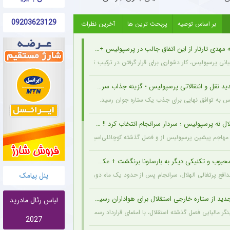
09203623129
بر اساس توصیه
پربحث ترین ها
آخرین نظرات
مهدی تارتار از این اتفاق جالب در پرسپولیس + عکس
انی پرسپولیس، کار دشواری برای قرار گرفتن در ترکیب ثابت این تیم خواهند داشت.
د نقل و انتقالاتی پرسپولیس ؛ گزینه جذاب سرخپوش می شود؟
یس به توافق نهایی برای جذب یک ستاره جوان رسید.
ل نه پرسپولیس ؛ سردار سرانجام انتخاب کرد !! + جزئیات
هاجم پیشین پرسپولیس از و فصل گذشته کوچائلی‌اسپور، با قراردادی یک‌ساله به تیم گازیانت
حبوب و تکنیکی دیگر به بارسلونا برنگشت + عکس
پنل پیامک
مدافع پرتغالی الهلال، سرانجام پس از حدود یک ماه دوری، به باشگاه عربستانی بازگشت.
د از ستاره خارجی استقلال برای هواداران رسید + سند
لباس رئال مادرید
گر مالیایی فصل گذشته استقلال، با امضای قرارداد رسمی به پانتولیکوس یونان پیوست تا تجربه 
2027