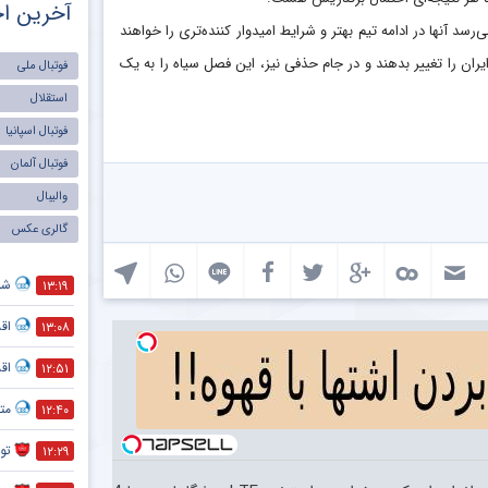
آخرین اخ
سد آنها در ادامه تیم بهتر و شرایط امیدوار کننده‌تری را خواهند
یران را تغییر بدهند و در جام حذفی نیز، این فصل سیاه را به یک
فوتبال ملی
استقلال
فوتبال اسپانیا
فوتبال آلمان
والیبال
گالری عکس
شما
۱۳:۱۹
اق
۱۳:۰۸
اق
۱۲:۵۱
متل
۱۲:۴۰
تو
۱۲:۲۹