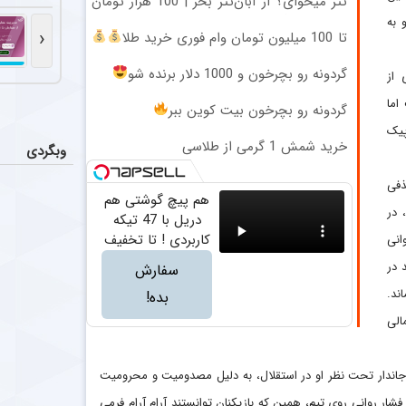
تتر میخوای؟ از آبان‌تتر بخر | 100 هزار تومان
اعلام تیم 
اخبار
هم جایزه بگیر
 به
مرتضی پورعلی‌گ
‹
تا 100 میلیون تومان وام فوری خرید طلا
(بدون ضامن)
مخالفت سر
اخبار
گردونه رو بچرخون و 1000 دلار برنده شو
 از
مازیار زارع، س
اما
گردونه رو بچرخون بیت کوین ببر
پیک
ممانعت با
عکس
خرید شمش 1 گرمی از طلاسی
وبگردی
سید مهدی مهدوی
ذفی
هم پیچ گوشتی هم
ستاره م
اخبار
 در
دریل با 47 تیکه
دانیال ایری، م
کاربردی ! تا تخفیف
انی
داره بخرش!
 در
سفارش
ند.
بده!
الی
ن جاندار تحت نظر او در استقلال، به دلیل مصدومیت و محرومیت
فشار روانی روی تیم، همین که بازیکنان توانستند آرام آرام فرمی