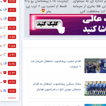
ر اندازه ای که میخوای
اینترنت LTE پیشگامان رو با 4
پر
۱۲:۱۶
نی طلا بخری از سرمایه
قسط از اسنپ پی + ترب پی
نظر
۱۲:۱۱
ات محافظت کنی
بخر
واک
۱۲:۰۸
انت
۱۲:۰۴
کاپ
۱۱:۵۹
رقا
۱۱:۵۵
دو
۱۱:۴۲
اقدام عجیب پیشکسوت استقلال خبرساز شد
واک
۱۱:۳۸
+ جزئیات
رق
۱۱:۳۲
پر
۱۱:۲۷
متلک سنگین پیشکسوت استقلال به اقدام
جنجالی مهدی تاج در فدراسیون فوتبال
وا
۱۱:۱۸
وا
۱۱:۱۳