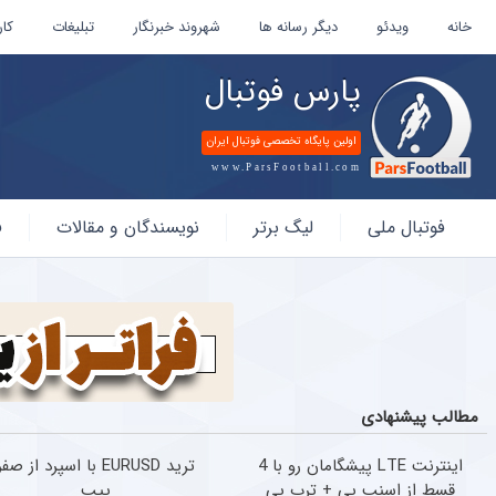
خانه
ویدئو
دیگر رسانه ها
شهروند خبرنگار
تبلیغات
کار
پارس فوتبال
اولین پایگاه تخصصی فوتبال ایران
www.ParsFootball.com
پارس
فوتبال ملی
لیگ برتر
نویسندگان و مقالات
ف
فوتبال
مطالب پیشنهادی
اینترنت LTE پیشگامان رو با 4
ترید EURUSD با اسپرد از صفر
قسط از اسنپ پی + ترب پی
پیپ