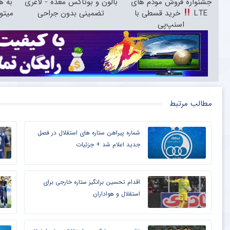
جشنواره فروش مودم های
بالون و بوتاکس معده - لاغری
به ه
LTE
خرید قسطی با
تضمینی بدون جراحی
میتو
اسنپ‌پی
مطالب مرتبط
شماره پیراهن ستاره های استقلال در فصل
جدید اعلام شد + جزئیات
اقدام تحسین برانگیز ستاره خارجی برای
استقلال و هواداران