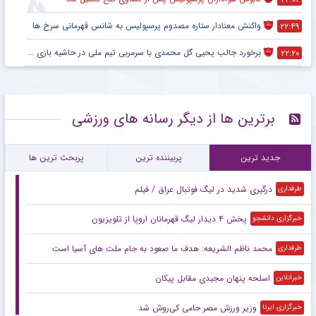
واکنش معنادار ستاره مصدوم پرسپولیس به شانس قهرمانی سرخ ها
۲۲:۴۹
برخورد جالب یحیی گل محمدی با سرمربی تیم ملی در حاشیه بازی پرسپولیس
۲۲:۲۰
برترین ها از دیگر رسانه های ورزشی
جدید ترین
پربیننده ترین
پربحث ترین ها
درگیری شدید در لیگ فوتبال عراق / فیلم
طرفداری
پخش ۴ دیدار لیگ قهرمانان اروپا از تلویزیون
خبرگزاری دانشجو
محمد ناظم الشریعه: هدف ما صعود به جام ملت های آسیا است
طرفداری
اسلحه پنهان مجیدی مقابل پیکان
خبرانلاین
وزیر ورزش مصر حامی کی‌روش شد
خبرگزاری ایرنا