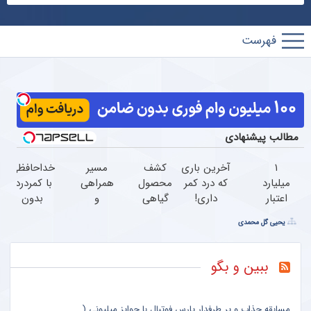
پارس
فوتبال
مطالب پیشنهادی
۱
آخرین باری
کشف
مسیر
خداحافظی
میلیارد
که درد کمر
محصول
همراهی
با کمردرد،
اعتبار
داری!
گیاهی
و
بدون
خرید
◗پرسش‌نامه
لاغری
گزارش
قرص و
یحیی گل محمدی
طلا |
رو پر کن◖
که در
عملکرد
آمپول
بدون
شبکه
گروه
ضامن
سه هم
اسنپ
ببین و بگو
و چک
معرفی
در ۱۴۰۴
شد!
مسابقه جذاب و پر طرفدار پارس فوتبال با جوایز میلیونی (