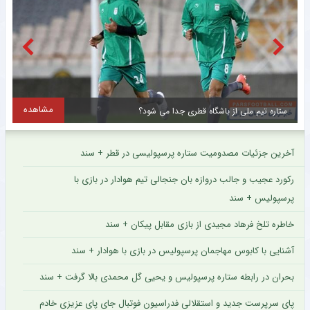
مشاهده
سقوط پرسپولیس و جهش فوق‌العاده استقلال ؛ جدید ترین رده‌بندی بهترین باشگاه های جهان + سند
آخرین جزئیات مصدومیت ستاره پرسپولیسی در قطر + سند
رکورد عجیب و جالب دروازه بان جنجالی تیم هوادار در بازی با
پرسپولیس + سند
خاطره تلخ فرهاد مجیدی از بازی مقابل پیکان + سند
آشنایی با کابوس مهاجمان پرسپولیس در بازی با هوادار + سند
بحران در رابطه ستاره پرسپولیس و یحیی گل محمدی بالا گرفت + سند
پای سرپرست جدید و استقلالی فدراسیون فوتبال جای پای عزیزی خادم