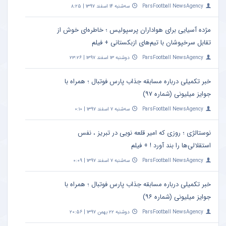
ParsFootball NewsAgency
سه‌شنبه ۱۴ اسفند ۱۳۹۷ | ۸:۲۵
مژده آسیایی برای هواداران پرسپولیس ؛ خاطره‌ای خوش از
تقابل سرخپوشان با تیم‌های ازبکستانی + فیلم
ParsFootball NewsAgency
دوشنبه ۱۳ اسفند ۱۳۹۷ | ۲۳:۲۶
خبر تکمیلی درباره مسابقه جذاب پارس فوتبال ؛ همراه با
جوایز میلیونی (شماره ۹۷)
ParsFootball NewsAgency
سه‌شنبه ۷ اسفند ۱۳۹۷ | ۰:۱۰
نوستالژی ؛ روزی که امیر قلعه نویی در تبریز ، نفس
استقلالی‌ها را بند آورد ! + فیلم
ParsFootball NewsAgency
سه‌شنبه ۷ اسفند ۱۳۹۷ | ۰:۰۹
خبر تکمیلی درباره مسابقه جذاب پارس فوتبال ؛ همراه با
جوایز میلیونی (شماره ۹۶)
ParsFootball NewsAgency
دوشنبه ۲۲ بهمن ۱۳۹۷ | ۲۰:۵۶