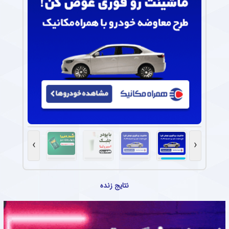
›
‹
نتایج زنده