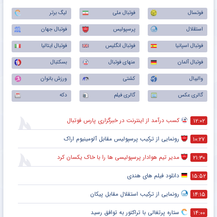
فوتسال
فوتبال ملی
لیگ برتر
استقلال
پرسپولیس
فوتبال جهان
فوتبال اسپانیا
فوتبال انگلیس
فوتبال ایتالیا
فوتبال آلمان
منهای فوتبال
بسکتبال
والیبال
کشتی
ورزش بانوان
گالری عکس
گالری فیلم
دکه
کسب درآمد از اینترنت در خبرگزاری پارس فوتبال
۱۲:۰۲
رونمایی از ترکیب پرسپولیس‌ مقابل آلومینیوم اراک
۱۰:۲۷
مدیر تیم هوادار پرسپولیسی ها را با خاک یکسان کرد
۲۱:۳۰
دانلود فیلم های هندی
۱۵:۵۲
رونمایی از ترکیب استقلال مقابل پیکان
۱۴:۱۵
ستاره پرتغالی با تراکتور به توافق رسید
۱۴:۰۰