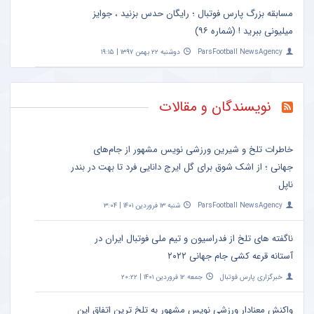
مسابقه بزرگ پارس فوتبال ؛ رایگان حدس بزنید ، جوایز
میلیونی ببرید ! (شماره ۹۶)
ParsFootball NewsAgency
دوشنبه ۲۲ بهمن ۱۳۹۷ | ۱۹:۱۵
نویسندگان و مقالات
خاطرات تلخ و شیرین ورزشی نویس مشهور از جام‌های
جهانی ؛ از اشک شوق برای گل ایرج دانایی فرد تا بهت در بندر
ناپل
ParsFootball NewsAgency
شنبه ۱۳ فروردین ۱۴۰۱ | ۳:۰۴
ناگفته های تلخ از فدراسیون و تیم ملی فوتبال ایران در
آستانه قرعه کشی جام جهانی ۲۰۲۲
خبرگزاری پارس فوتبال
جمعه ۱۲ فروردین ۱۴۰۱ | ۲۰:۲۲
واکنش معنادار ورزشی نویس مشهور به تلخ ترین اتفاق این