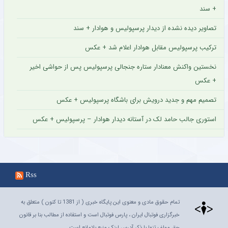
+ سند
تصاویر دیده نشده از دیدار پرسپولیس و هوادار + سند
ترکیب پرسپولیس مقابل هوادار اعلام شد + عکس
نخستین واکنش معنادار ستاره جنجالی پرسپولیس پس از حواشی اخیر
+ عکس
تصمیم مهم و جدید درویش برای باشگاه پرسپولیس + عکس
استوری جالب حامد لک در آستانه دیدار هوادار – پرسپولیس + عکس
Rss
تمام حقوق مادی و معنوی این پایگاه خبری ( از 1381 تا کنون ) متعلق به
خبرگزاری فوتبال ایران ، پارس فوتبال است و استفاده از مطالب بنا بر قانون
حق مولف تنها با ذکر آدرس لینک منبع بلامانع است.