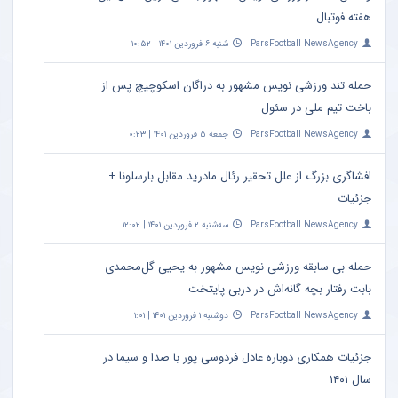
هفته فوتبال
ParsFootball NewsAgency
شنبه ۶ فروردین ۱۴۰۱ | ۱۰:۵۲
حمله تند ورزشی نویس مشهور به دراگان اسکوچیچ پس از
باخت تیم ملی در سئول
ParsFootball NewsAgency
جمعه ۵ فروردین ۱۴۰۱ | ۰:۲۳
افشاگری بزرگ از علل تحقیر رئال مادرید مقابل بارسلونا +
جزئیات
ParsFootball NewsAgency
سه‌شنبه ۲ فروردین ۱۴۰۱ | ۱۲:۰۲
حمله بی سابقه ورزشی نویس مشهور به یحیی گل‌محمدی
بابت رفتار بچه گانه‌اش در دربی پایتخت
ParsFootball NewsAgency
دوشنبه ۱ فروردین ۱۴۰۱ | ۱:۰۱
جزئیات همکاری دوباره عادل فردوسی‌ پور با صدا و سیما در
سال ۱۴۰۱