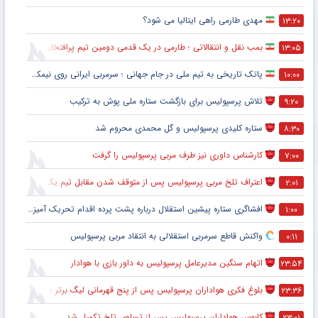
مهدی طارمی راهی ایتالیا می شود؟
۱۳:۲۰
بمب نقل و انتقالاتی ؛ طارمی در یک قدمی دومین تیم پرافتخار اروپا
۱۳:۰۵
پاتک تاریخی به تیم ملی در جام جهانی ؛ سرمربی ایرانی روی نیمکت آمریکا
۱۰:۰۰
تلاش پرسپولیس برای بازگشت ستاره ملی پوش به ترکیب
۹:۲۰
ستاره کلیدی پرسپولیس و گل محمدی محروم شد
۸:۳۰
کارشناس داوری نیز طرف مربی پرسپولیس را گرفت
۷:۰۰
اعتراف تلخ مربی پرسپولیس پس از متوقف شدن مقابل تیم یک استقلالی
۲:۰۱
افشاگری ستاره پیشین استقلال درباره پشت پرده اقدام تحریک آمیز خود مقابل هواداران پرسپولیس
۱:۰۰
واکنش قاطع سرمربی استقلالی به انتقاد مربی پرسپولیس
۰:۱۱
اتهام سنگین مدیرعامل پرسپولیس به داور بازی با هوادار
۲۳:۵۴
بلوغ فکری هواداران پرسپولیس پس از پنج قهرمانی لیگ برتر ؛ اتفاقی تاریخی پس از پایان بازی با هوادار
۲۳:۳۶
کابوس هواداران پرسپولیس پس از تساوی تلخ تکمیل شد
۲۳:۰۱