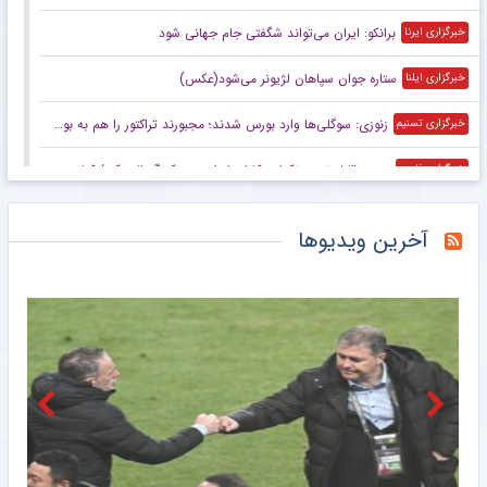
برانکو: ایران می‌تواند شگفتی جام جهانی شود
خبرگزاری ایرنا
ستاره جوان سپاهان لژیونر می‌شود(عکس)
خبرگزاری ایلنا
زنوزی: سوگلی‌ها وارد بورس شدند؛ مجبورند تراکتور را هم به بورس ببرند/ بدهی‌های ما کمتر از ۲ میلیارد تومان است
خبرگزاری تسنیم
صعود قابل توجه تکواندوکاران ایران در رنکینگ المپیکی/ کیانی و میرحسینی در جمع ۲۰ تکواندوکار برتر جهان
خبرگزاری فارس
زنوزی: کسی حق ندارد مرا بازخواست کند/ مثل تیم‌های دولتی‌ از جیب مردم هزینه نکردم
خبرگزاری فارس
آخرین ویدیوها
صعود تکواندوکاران ایران در رنکینگ المپیکی/ کیانی و میرحسینی در جمع برترین‌های جهان
خبرگزاری میزان
آخرین رتبه استقلال و پرسپولیس در جهان
خبرگزاری دانشجو
ببینید | کنایه حجت‌الاسلام برمایی به ماجرای راه ندادن بانوان به ورزشگاه امام رضا مشهد
خبرانلاین
حضور دژاگه در تمرینات نساجی؛ زوج اشکان – مسعود شجاعی این بار در مازندران؟
طرفداری
تازه‌ ترین رده‌ بندی تیم‌ های باشگاهی | سقوط پرسپولیس و صعود استقلال
طرفداری