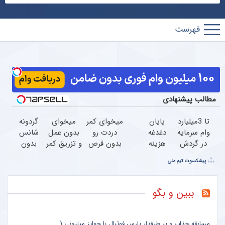
پارس
فوتبال
مطالب پیشنهادی
تا 3میلیارد
پایان
میخوای کمر
میخوای
گردونه
وام سرمایه
دغدغه
دردت رو
بدون عمل
شانس
در گردش
هزینه
بدون قرص
و تزریق کمر
بدون
فروشندگان
های
برای همیشه
دردت خوب
پوچ از
پیشکسوت تیم ملی
=>
دندان
خوب کنی؟
شه؟
PS5 تا
فروشگاهت
پزشکی
(◂پرسش‌نامه
◂پرسش‌نامه
آیفون17
رو ثبت
با پک
رو پر کن)
رو پرکن
و بیت
ببین و بگو
کن
سفید
کوین
کننده
خانگی
مسابقه جذاب و پر طرفدار پارس فوتبال با جوایز میلیونی (