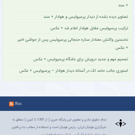
+ سند
تصاویر دیده نشده از دیدار پرسپولیس و هوادار + سند
ترکیب پرسپولیس مقابل هوادار اعلام شد + عکس
نخستین واکنش معنادار ستاره جنجالی پرسپولیس پس از حواشی اخیر
+ عکس
تصمیم مهم و جدید درویش برای باشگاه پرسپولیس + عکس
استوری جالب حامد لک در آستانه دیدار هوادار – پرسپولیس + عکس
Rss
تمام حقوق مادی و معنوی این پایگاه خبری ( از 1381 تا کنون ) متعلق به
خبرگزاری فوتبال ایران ، پارس فوتبال است و استفاده از مطالب بنا بر قانون
حق مولف تنها با ذکر آدرس لینک منبع بلامانع است.