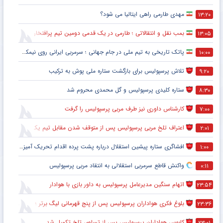
مهدی طارمی راهی ایتالیا می شود؟
۱۳:۲۰
بمب نقل و انتقالاتی ؛ طارمی در یک قدمی دومین تیم پرافتخار اروپا
۱۳:۰۵
پاتک تاریخی به تیم ملی در جام جهانی ؛ سرمربی ایرانی روی نیمکت آمریکا
۱۰:۰۰
تلاش پرسپولیس برای بازگشت ستاره ملی پوش به ترکیب
۹:۲۰
ستاره کلیدی پرسپولیس و گل محمدی محروم شد
۸:۳۰
کارشناس داوری نیز طرف مربی پرسپولیس را گرفت
۷:۰۰
اعتراف تلخ مربی پرسپولیس پس از متوقف شدن مقابل تیم یک استقلالی
۲:۰۱
افشاگری ستاره پیشین استقلال درباره پشت پرده اقدام تحریک آمیز خود مقابل هواداران پرسپولیس
۱:۰۰
واکنش قاطع سرمربی استقلالی به انتقاد مربی پرسپولیس
۰:۱۱
اتهام سنگین مدیرعامل پرسپولیس به داور بازی با هوادار
۲۳:۵۴
بلوغ فکری هواداران پرسپولیس پس از پنج قهرمانی لیگ برتر ؛ اتفاقی تاریخی پس از پایان بازی با هوادار
۲۳:۳۶
کابوس هواداران پرسپولیس پس از تساوی تلخ تکمیل شد
۲۳:۰۱