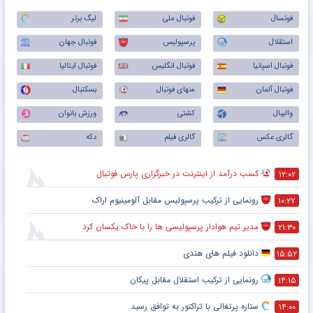
فوتسال
فوتبال ملی
لیگ برتر
استقلال
پرسپولیس
فوتبال جهان
فوتبال اسپانیا
فوتبال انگلیس
فوتبال ایتالیا
فوتبال آلمان
منهای فوتبال
بسکتبال
والیبال
کشتی
ورزش بانوان
گالری عکس
گالری فیلم
دکه
کسب درآمد از اینترنت در خبرگزاری پارس فوتبال
۱۲:۰۲
رونمایی از ترکیب پرسپولیس‌ مقابل آلومینیوم اراک
۱۰:۲۷
مدیر تیم هوادار پرسپولیسی ها را با خاک یکسان کرد
۲۱:۳۰
دانلود فیلم های هندی
۱۵:۵۲
رونمایی از ترکیب استقلال مقابل پیکان
۱۴:۱۵
ستاره پرتغالی با تراکتور به توافق رسید
۱۴:۰۰