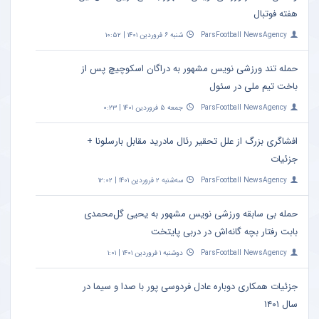
هفته فوتبال
ParsFootball NewsAgency
شنبه ۶ فروردین ۱۴۰۱ | ۱۰:۵۲
حمله تند ورزشی نویس مشهور به دراگان اسکوچیچ پس از
باخت تیم ملی در سئول
ParsFootball NewsAgency
جمعه ۵ فروردین ۱۴۰۱ | ۰:۲۳
افشاگری بزرگ از علل تحقیر رئال مادرید مقابل بارسلونا +
جزئیات
ParsFootball NewsAgency
سه‌شنبه ۲ فروردین ۱۴۰۱ | ۱۲:۰۲
حمله بی سابقه ورزشی نویس مشهور به یحیی گل‌محمدی
بابت رفتار بچه گانه‌اش در دربی پایتخت
ParsFootball NewsAgency
دوشنبه ۱ فروردین ۱۴۰۱ | ۱:۰۱
جزئیات همکاری دوباره عادل فردوسی‌ پور با صدا و سیما در
سال ۱۴۰۱