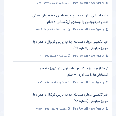
ParsFootball NewsAgency
سه‌شنبه ۱۴ اسفند ۱۳۹۷ | ۸:۲۵
مژده آسیایی برای هواداران پرسپولیس ؛ خاطره‌ای خوش از
تقابل سرخپوشان با تیم‌های ازبکستانی + فیلم
ParsFootball NewsAgency
دوشنبه ۱۳ اسفند ۱۳۹۷ | ۲۳:۲۶
خبر تکمیلی درباره مسابقه جذاب پارس فوتبال ؛ همراه با
جوایز میلیونی (شماره ۹۷)
ParsFootball NewsAgency
سه‌شنبه ۷ اسفند ۱۳۹۷ | ۰:۱۰
نوستالژی ؛ روزی که امیر قلعه نویی در تبریز ، نفس
استقلالی‌ها را بند آورد ! + فیلم
ParsFootball NewsAgency
سه‌شنبه ۷ اسفند ۱۳۹۷ | ۰:۰۹
خبر تکمیلی درباره مسابقه جذاب پارس فوتبال ؛ همراه با
جوایز میلیونی (شماره ۹۶)
ParsFootball NewsAgency
دوشنبه ۲۲ بهمن ۱۳۹۷ | ۲۰:۵۶