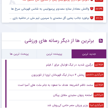
واکنش معنادار ستاره مصدوم پرسپولیس به شانس قهرمانی سرخ ها
۲۲:۴۹
برخورد جالب یحیی گل محمدی با سرمربی تیم ملی در حاشیه بازی پرسپولیس
۲۲:۲۰
برترین ها از دیگر رسانه های ورزشی
جدید ترین
پربیننده ترین
پربحث ترین ها
درگیری شدید در لیگ فوتبال عراق / فیلم
طرفداری
پخش ۴ دیدار لیگ قهرمانان اروپا از تلویزیون
خبرگزاری دانشجو
محمد ناظم الشریعه: هدف ما صعود به جام ملت های آسیا است
طرفداری
اسلحه پنهان مجیدی مقابل پیکان
خبرانلاین
وزیر ورزش مصر حامی کی‌روش شد
خبرگزاری ایرنا