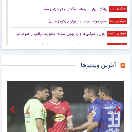
برانکو: ایران می‌تواند شگفتی جام جهانی شود
خبرگزاری ایرنا
ستاره جوان سپاهان لژیونر می‌شود(عکس)
خبرگزاری ایلنا
زنوزی: سوگلی‌ها وارد بورس شدند؛ مجبورند تراکتور را هم به بورس ببرند/ بدهی‌های ما کمتر از ۲ میلیارد تومان است
خبرگزاری تسنیم
صعود قابل توجه تکواندوکاران ایران در رنکینگ المپیکی/ کیانی و میرحسینی در جمع ۲۰ تکواندوکار برتر جهان
خبرگزاری فارس
زنوزی: کسی حق ندارد مرا بازخواست کند/ مثل تیم‌های دولتی‌ از جیب مردم هزینه نکردم
خبرگزاری فارس
آخرین ویدیوها
صعود تکواندوکاران ایران در رنکینگ المپیکی/ کیانی و میرحسینی در جمع برترین‌های جهان
خبرگزاری میزان
آخرین رتبه استقلال و پرسپولیس در جهان
خبرگزاری دانشجو
ببینید | کنایه حجت‌الاسلام برمایی به ماجرای راه ندادن بانوان به ورزشگاه امام رضا مشهد
خبرانلاین
حضور دژاگه در تمرینات نساجی؛ زوج اشکان – مسعود شجاعی این بار در مازندران؟
طرفداری
تازه‌ ترین رده‌ بندی تیم‌ های باشگاهی | سقوط پرسپولیس و صعود استقلال
طرفداری