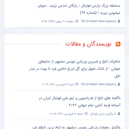
مسابقه بزرگ پارس فوتبال ؛ رایگان حدس بزنید ، جوایز
میلیونی ببرید ! (شماره ۹۶)
ParsFootball NewsAgency
دوشنبه ۲۲ بهمن ۱۳۹۷ | ۱۹:۱۵
نویسندگان و مقالات
خاطرات تلخ و شیرین ورزشی نویس مشهور از جام‌های
جهانی ؛ از اشک شوق برای گل ایرج دانایی فرد تا بهت در بندر
ناپل
ParsFootball NewsAgency
شنبه ۱۳ فروردین ۱۴۰۱ | ۳:۰۴
ناگفته های تلخ از فدراسیون و تیم ملی فوتبال ایران در
آستانه قرعه کشی جام جهانی ۲۰۲۲
خبرگزاری پارس فوتبال
جمعه ۱۲ فروردین ۱۴۰۱ | ۲۰:۲۲
واکنش معنادار ورزشی نویس مشهور به تلخ ترین اتفاق این