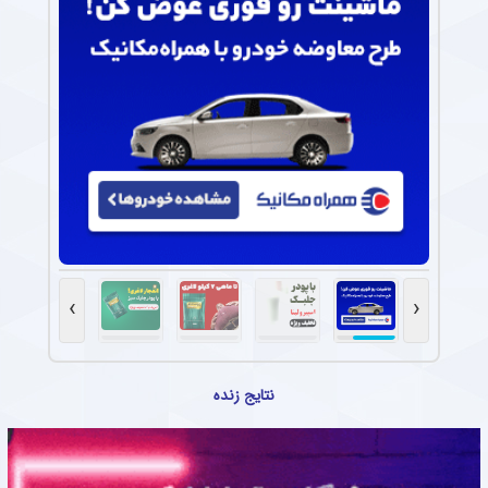
›
‹
نتایج زنده