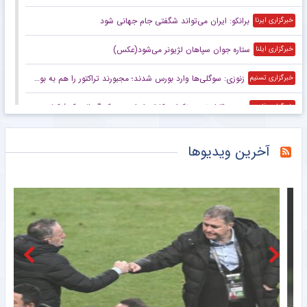
برانکو: ایران می‌تواند شگفتی جام جهانی شود
خبرگزاری ایرنا
ستاره جوان سپاهان لژیونر می‌شود(عکس)
خبرگزاری ایلنا
زنوزی: سوگلی‌ها وارد بورس شدند؛ مجبورند تراکتور را هم به بورس ببرند/ بدهی‌های ما کمتر از ۲ میلیارد تومان است
خبرگزاری تسنیم
صعود قابل توجه تکواندوکاران ایران در رنکینگ المپیکی/ کیانی و میرحسینی در جمع ۲۰ تکواندوکار برتر جهان
خبرگزاری فارس
زنوزی: کسی حق ندارد مرا بازخواست کند/ مثل تیم‌های دولتی‌ از جیب مردم هزینه نکردم
خبرگزاری فارس
آخرین ویدیوها
صعود تکواندوکاران ایران در رنکینگ المپیکی/ کیانی و میرحسینی در جمع برترین‌های جهان
خبرگزاری میزان
آخرین رتبه استقلال و پرسپولیس در جهان
خبرگزاری دانشجو
ببینید | کنایه حجت‌الاسلام برمایی به ماجرای راه ندادن بانوان به ورزشگاه امام رضا مشهد
خبرانلاین
حضور دژاگه در تمرینات نساجی؛ زوج اشکان – مسعود شجاعی این بار در مازندران؟
طرفداری
تازه‌ ترین رده‌ بندی تیم‌ های باشگاهی | سقوط پرسپولیس و صعود استقلال
طرفداری