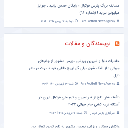
مسابقه بزرگ پارس فوتبال ؛ رایگان حدس بزنید ، جوایز
میلیونی ببرید ! (شماره ۹۶)
ParsFootball NewsAgency
دوشنبه ۲۲ بهمن ۱۳۹۷ | ۱۹:۱۵
نویسندگان و مقالات
خاطرات تلخ و شیرین ورزشی نویس مشهور از جام‌های
جهانی ؛ از اشک شوق برای گل ایرج دانایی فرد تا بهت در بندر
ناپل
ParsFootball NewsAgency
شنبه ۱۳ فروردین ۱۴۰۱ | ۳:۰۴
ناگفته های تلخ از فدراسیون و تیم ملی فوتبال ایران در
آستانه قرعه کشی جام جهانی ۲۰۲۲
خبرگزاری پارس فوتبال
جمعه ۱۲ فروردین ۱۴۰۱ | ۲۰:۲۲
واکنش معنادار ورزشی نویس مشهور به تلخ ترین اتفاق این