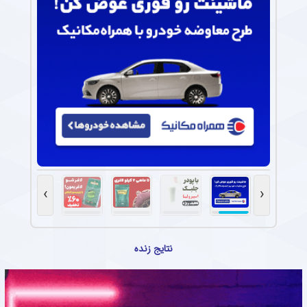
›
‹
نتایج زنده