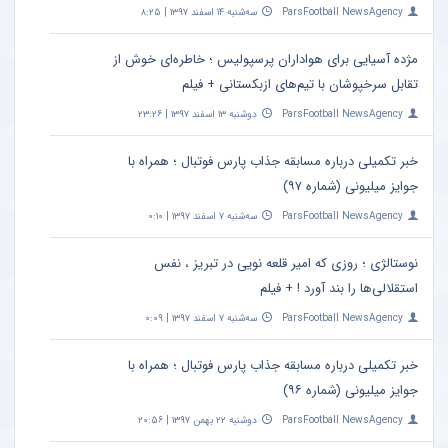
ParsFootball NewsAgency
سه‌شنبه ۱۴ اسفند ۱۳۹۷ | ۸:۲۵
مژده آسیایی برای هواداران پرسپولیس ؛ خاطره‌ای خوش از
تقابل سرخپوشان با تیم‌های ازبکستانی + فیلم
ParsFootball NewsAgency
دوشنبه ۱۳ اسفند ۱۳۹۷ | ۲۳:۲۶
خبر تکمیلی درباره مسابقه جذاب پارس فوتبال ؛ همراه با
جوایز میلیونی (شماره ۹۷)
ParsFootball NewsAgency
سه‌شنبه ۷ اسفند ۱۳۹۷ | ۰:۱۰
نوستالژی ؛ روزی که امیر قلعه نویی در تبریز ، نفس
استقلالی‌ها را بند آورد ! + فیلم
ParsFootball NewsAgency
سه‌شنبه ۷ اسفند ۱۳۹۷ | ۰:۰۹
خبر تکمیلی درباره مسابقه جذاب پارس فوتبال ؛ همراه با
جوایز میلیونی (شماره ۹۶)
ParsFootball NewsAgency
دوشنبه ۲۲ بهمن ۱۳۹۷ | ۲۰:۵۶