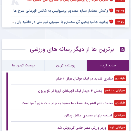
واکنش معنادار ستاره مصدوم پرسپولیس به شانس قهرمانی سرخ ها
۲۲:۴۹
برخورد جالب یحیی گل محمدی با سرمربی تیم ملی در حاشیه بازی پرسپولیس
۲۲:۲۰
برترین ها از دیگر رسانه های ورزشی
جدید ترین
پربیننده ترین
پربحث ترین ها
درگیری شدید در لیگ فوتبال عراق / فیلم
طرفداری
پخش ۴ دیدار لیگ قهرمانان اروپا از تلویزیون
خبرگزاری دانشجو
محمد ناظم الشریعه: هدف ما صعود به جام ملت های آسیا است
طرفداری
اسلحه پنهان مجیدی مقابل پیکان
خبرانلاین
وزیر ورزش مصر حامی کی‌روش شد
خبرگزاری ایرنا