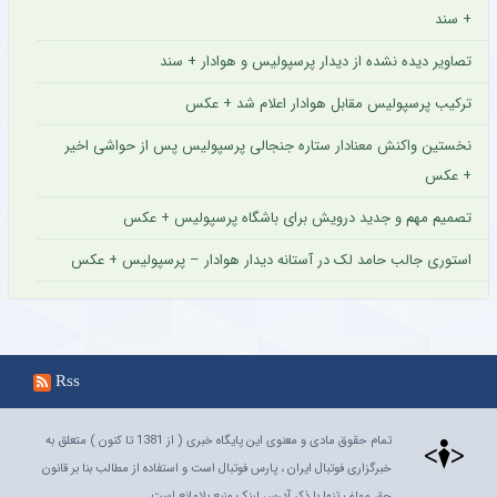
+ سند
تصاویر دیده نشده از دیدار پرسپولیس و هوادار + سند
ترکیب پرسپولیس مقابل هوادار اعلام شد + عکس
نخستین واکنش معنادار ستاره جنجالی پرسپولیس پس از حواشی اخیر
+ عکس
تصمیم مهم و جدید درویش برای باشگاه پرسپولیس + عکس
استوری جالب حامد لک در آستانه دیدار هوادار – پرسپولیس + عکس
Rss
تمام حقوق مادی و معنوی این پایگاه خبری ( از 1381 تا کنون ) متعلق به
خبرگزاری فوتبال ایران ، پارس فوتبال است و استفاده از مطالب بنا بر قانون
حق مولف تنها با ذکر آدرس لینک منبع بلامانع است.