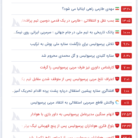
مهدی طارمی راهی ایتالیا می شود؟
۱۳:۲۰
بمب نقل و انتقالاتی ؛ طارمی در یک قدمی دومین تیم پرافتخار اروپا
۱۳:۰۵
پاتک تاریخی به تیم ملی در جام جهانی ؛ سرمربی ایرانی روی نیمکت آمریکا
۱۰:۰۰
تلاش پرسپولیس برای بازگشت ستاره ملی پوش به ترکیب
۹:۲۰
ستاره کلیدی پرسپولیس و گل محمدی محروم شد
۸:۳۰
کارشناس داوری نیز طرف مربی پرسپولیس را گرفت
۷:۰۰
اعتراف تلخ مربی پرسپولیس پس از متوقف شدن مقابل تیم یک استقلالی
۲:۰۱
افشاگری ستاره پیشین استقلال درباره پشت پرده اقدام تحریک آمیز خود مقابل هواداران پرسپولیس
۱:۰۰
واکنش قاطع سرمربی استقلالی به انتقاد مربی پرسپولیس
۰:۱۱
اتهام سنگین مدیرعامل پرسپولیس به داور بازی با هوادار
۲۳:۵۴
بلوغ فکری هواداران پرسپولیس پس از پنج قهرمانی لیگ برتر ؛ اتفاقی تاریخی پس از پایان بازی با هوادار
۲۳:۳۶
کابوس هواداران پرسپولیس پس از تساوی تلخ تکمیل شد
۲۳:۰۱