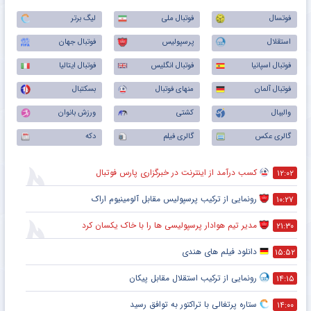
فوتسال
فوتبال ملی
لیگ برتر
استقلال
پرسپولیس
فوتبال جهان
فوتبال اسپانیا
فوتبال انگلیس
فوتبال ایتالیا
فوتبال آلمان
منهای فوتبال
بسکتبال
والیبال
کشتی
ورزش بانوان
گالری عکس
گالری فیلم
دکه
کسب درآمد از اینترنت در خبرگزاری پارس فوتبال
۱۲:۰۲
رونمایی از ترکیب پرسپولیس‌ مقابل آلومینیوم اراک
۱۰:۲۷
مدیر تیم هوادار پرسپولیسی ها را با خاک یکسان کرد
۲۱:۳۰
دانلود فیلم های هندی
۱۵:۵۲
رونمایی از ترکیب استقلال مقابل پیکان
۱۴:۱۵
ستاره پرتغالی با تراکتور به توافق رسید
۱۴:۰۰