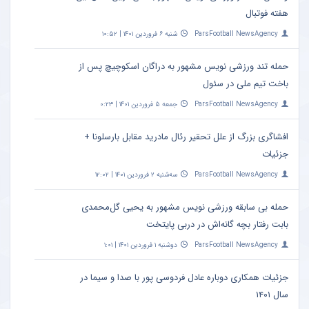
هفته فوتبال
ParsFootball NewsAgency
شنبه ۶ فروردین ۱۴۰۱ | ۱۰:۵۲
حمله تند ورزشی نویس مشهور به دراگان اسکوچیچ پس از
باخت تیم ملی در سئول
ParsFootball NewsAgency
جمعه ۵ فروردین ۱۴۰۱ | ۰:۲۳
افشاگری بزرگ از علل تحقیر رئال مادرید مقابل بارسلونا +
جزئیات
ParsFootball NewsAgency
سه‌شنبه ۲ فروردین ۱۴۰۱ | ۱۲:۰۲
حمله بی سابقه ورزشی نویس مشهور به یحیی گل‌محمدی
بابت رفتار بچه گانه‌اش در دربی پایتخت
ParsFootball NewsAgency
دوشنبه ۱ فروردین ۱۴۰۱ | ۱:۰۱
جزئیات همکاری دوباره عادل فردوسی‌ پور با صدا و سیما در
سال ۱۴۰۱