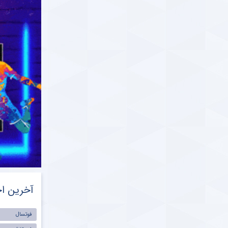
محمدی بابت رفتار بچه گانه‌اش در دربی پایتخت
ParsFootball NewsAgenc
دوشنبه ۱ فروردین ۱۴۰۱ | ۱:۰۱
ات همکاری دوباره عادل فردوسی‌ پور با صدا و
 در سال ۱۴۰۱
رس فوتبال ParsFootball.Com
یکشنبه ۲۹ اسفند ۱۴۰۰ | ۱۲:۰۶
ناگفته هایی از پرسپولیس و استقلال در دربی ۹۸
تخت ؛ واکاوی پیروزی مجیدی در نیمه مربیان
برگزاری پارس فوتبال
جمعه ۲۷ اسفند ۱۴۰۰ | ۲۰:۱۲
شی نویس مشهور دست فرهاد مجیدی را رو کرد ؛
 آن چیزی که فرهاد از دربی می خواهد
ParsFootball NewsAgenc
چهارشنبه ۲۵ اسفند ۱۴۰۰ | ۲۳:۴۹
آخرین اخ
ر ورزشی نویس مشهور به یحیی گل‌محمدی درباره
گترین نقطه ضعف پرسپولیس
فوتسال
ParsFootball NewsAgenc
دوشنبه ۲۳ اسفند ۱۴۰۰ | ۱۰:۲۸