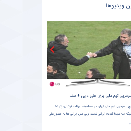
ن ویدیوها
صعود تکواندوکاران ایران در رنکینگ المپیکی/ کیانی و میرحسینی در جمع برترین‌های جهان
آخرین رتبه استقلال و پرسپولیس در جهان
 کنایه حجت‌الاسلام برمایی به ماجرای راه ندادن بانوان به ورزشگاه امام رضا مشهد
اگه در تمرینات نساجی؛ زوج اشکان – مسعود شجاعی این بار در مازندران؟
رین رده‌ بندی تیم‌ های باشگاهی | سقوط پرسپولیس و صعود استقلال
خلاصه بازی ؛ هوادار ۰ – ۰ پرسپولیس ؛ شاگردان گل محمدی یک قدم دورتر از دبل هت تریک + سند
ببینید ؛ محبوبیت باورنکردن
س تهران و هوادار در هفته بیست و چهارم رقابت های لیگ برتر از
ویدیویی از تشویق خاص مهدی طارمی
شده است که نشان دهنده محبوبیت با
۱۴۰۱/۰۱/۱۵ ۱۹:۳۰