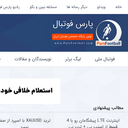
خانه
ویدئو
دیگر رسانه ها
مسابقه ببین و بگو
رادیو پارس فو
پارس فوتبال
اولین پایگاه تخصصی فوتبال ایران
www.ParsFootball.com
پارس
فوتبال ملی
لیگ برتر
نویسندگان و مقالات
ف
فوتبال
مطالب پیشنهادی
اینترنت LTE پیشگامان رو با 4
ترید XAUUSD با اسپرد از صف
قسط از اسنپ پی + ترب پی
پیپ