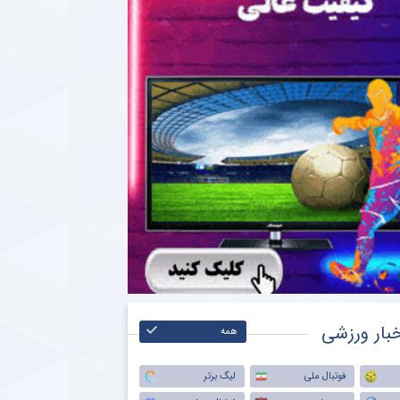
بار ورزشی
همه
فوتبال ملی
لیگ برتر