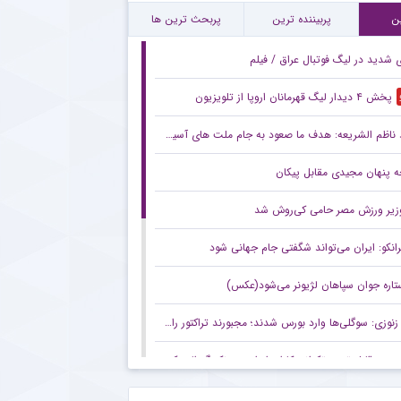
ورد جالب یحیی گل محمدی با سرمربی تیم ملی در حاشیه بازی پرسپولیس
ن
پربیننده ترین
پربحث ترین ها
ی شدید در لیگ فوتبال عراق / فیلم
پخش ۴ دیدار لیگ قهرمانان اروپا از تلویزیون
ناظم الشریعه: هدف ما صعود به جام ملت های آسیا است
 پنهان مجیدی مقابل پیکان
زیر ورزش مصر حامی کی‌روش شد
رانکو: ایران می‌تواند شگفتی جام جهانی شود
تاره جوان سپاهان لژیونر می‌شود(عکس)
زنوزی: سوگلی‌ها وارد بورس شدند؛ مجبورند تراکتور را هم به بورس ببرند/ بدهی‌های ما کمتر از ۲ میلیارد تومان است
صعود قابل توجه تکواندوکاران ایران در رنکینگ المپیکی/ کیانی و میرحسینی در جمع ۲۰ تکواندوکار برتر جهان
زنوزی: کسی حق ندارد مرا بازخواست کند/ مثل تیم‌های دولتی‌ از جیب مردم هزینه نکردم