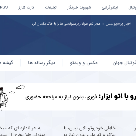
تبال
اینفوگرافی
شهروند خبرنگار
تبلیغات
کارت شارژ
RSS
اخبار پرسپولیس
مدیر تیم هوادار پرسپولیسی ها را با خاک یکسان کرد
وتبال جهان
عکس و ویدئو
دیگر رسانه ها
گیشه م
ر
خلافی خودروتو الان ببین، با
به هر اندازه ای که میخ
پلاک و کد ملی، بدون نیاز به
میتونی طلا بخری از سرما