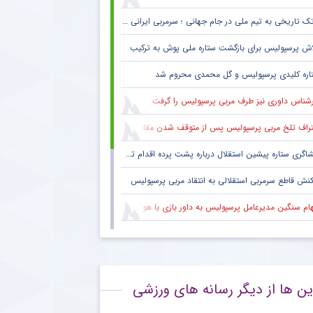
ک تاریخی به تیم ملی در جام جهانی ؛ سرمربی ایرانی روی نیمکت آمریکا
اش پرسپولیس برای بازگشت ستاره ملی پوش به ترکیب
اره کلیدی پرسپولیس و گل محمدی محروم شد
رشناس داوری نیز طرف مربی پرسپولیس را گرفت
راف تلخ مربی پرسپولیس پس از متوقف شدن مقابل تیم یک استقلالی
گری ستاره پیشین استقلال درباره پشت پرده اقدام تحریک آمیز خود مقابل هواداران پرسپولیس
کنش قاطع سرمربی استقلالی به انتقاد مربی پرسپولیس
هام سنگین مدیرعامل پرسپولیس به داور بازی با هوادار
 فکری هواداران پرسپولیس پس از پنج قهرمانی لیگ برتر ؛ اتفاقی تاریخی پس از پایان بازی با هوادار
بوس هواداران پرسپولیس پس از تساوی تلخ تکمیل شد
ین ها از دیگر رسانه های ورزشی
نش معنادار ستاره مصدوم پرسپولیس به شانس قهرمانی سرخ ها