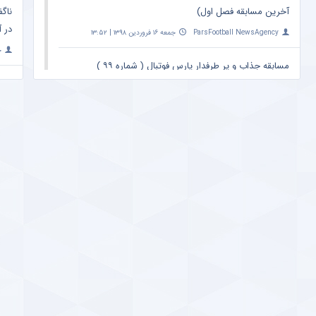
آخرین مسابقه فصل اول)
ناگف
در آ
ParsFootball NewsAgency
جمعه ۱۶ فروردین ۱۳۹۸ | ۱۳:۵۲
خ
مسابقه جذاب و پر طرفدار پارس فوتبال ( شماره ۹۹ )
؛ ویدیو دوم
واک
اتفا
ParsFootball NewsAgency
شنبه ۲۵ اسفند ۱۳۹۷ | ۲۳:۰۹
y
خبر خوش برای کاربران پارس فوتبال ؛ مسابقه جذاب
ببین و بگو (شماره ۹۹) ؛ با جوایز میلیونی !
حمل
پس 
ParsFootball NewsAgency
شنبه ۲۵ اسفند ۱۳۹۷ | ۲۳:۰۹
y
مسابقه جذاب ببین و بگو ؛ با جوایز میلیونی (شماره
۹۸ ، ویدیو دوم)
افشا
بارس
ParsFootball NewsAgency
سه‌شنبه ۱۴ اسفند ۱۳۹۷ | ۸:۲۵
y
مژده آسیایی برای هواداران پرسپولیس ؛ خاطره‌ای
خوش از تقابل سرخپوشان با تیم‌های ازبکستانی +
حمل