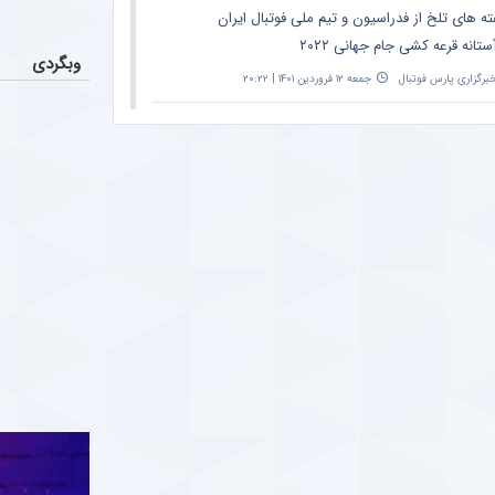
ته های تلخ از فدراسیون و تیم ملی فوتبال ایران
ستانه قرعه کشی جام جهانی ۲۰۲۲
وبگردی
برگزاری پارس فوتبال
جمعه ۱۲ فروردین ۱۴۰۱ | ۲۰:۲۲
نش معنادار ورزشی نویس مشهور به تلخ ترین
ق این هفته فوتبال
ParsFootball NewsAgenc
شنبه ۶ فروردین ۱۴۰۱ | ۱۰:۵۲
ه تند ورزشی نویس مشهور به دراگان اسکوچیچ
از باخت تیم ملی در سئول
ParsFootball NewsAgenc
جمعه ۵ فروردین ۱۴۰۱ | ۰:۲۳
گری بزرگ از علل تحقیر رئال مادرید مقابل
لونا + جزئیات
ParsFootball NewsAgenc
سه‌شنبه ۲ فروردین ۱۴۰۱ | ۱۲:۰۲
ه بی سابقه ورزشی نویس مشهور به یحیی