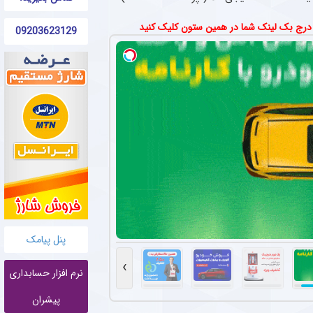
 درج بک لینک شما در همین ستون کلیک کنید
09203623129
پنل پیامک
›
نرم افزار حسابداری
پیشران