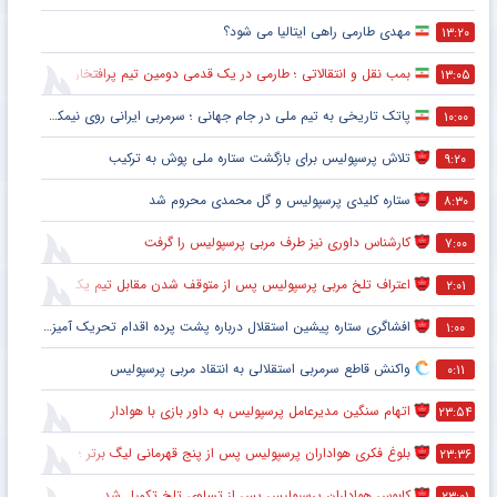
مهدی طارمی راهی ایتالیا می شود؟
۱۳:۲۰
بمب نقل و انتقالاتی ؛ طارمی در یک قدمی دومین تیم پرافتخار اروپا
۱۳:۰۵
پاتک تاریخی به تیم ملی در جام جهانی ؛ سرمربی ایرانی روی نیمکت آمریکا
۱۰:۰۰
تلاش پرسپولیس برای بازگشت ستاره ملی پوش به ترکیب
۹:۲۰
ستاره کلیدی پرسپولیس و گل محمدی محروم شد
۸:۳۰
کارشناس داوری نیز طرف مربی پرسپولیس را گرفت
۷:۰۰
اعتراف تلخ مربی پرسپولیس پس از متوقف شدن مقابل تیم یک استقلالی
۲:۰۱
افشاگری ستاره پیشین استقلال درباره پشت پرده اقدام تحریک آمیز خود مقابل هواداران پرسپولیس
۱:۰۰
واکنش قاطع سرمربی استقلالی به انتقاد مربی پرسپولیس
۰:۱۱
اتهام سنگین مدیرعامل پرسپولیس به داور بازی با هوادار
۲۳:۵۴
بلوغ فکری هواداران پرسپولیس پس از پنج قهرمانی لیگ برتر ؛ اتفاقی تاریخی پس از پایان بازی با هوادار
۲۳:۳۶
کابوس هواداران پرسپولیس پس از تساوی تلخ تکمیل شد
۲۳:۰۱