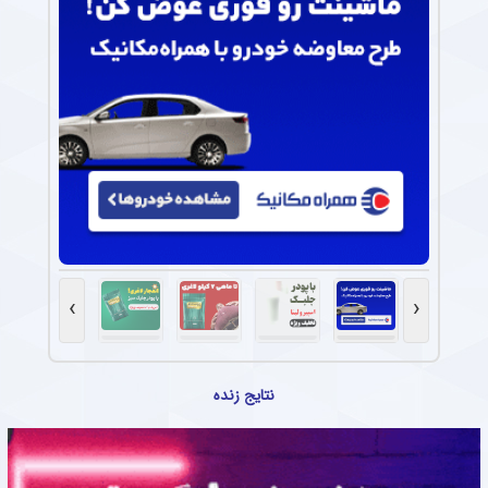
›
‹
نتایج زنده