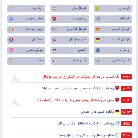
فوتسال
فوتبال ملی
لیگ برتر
استقلال
پرسپولیس
فوتبال جهان
فوتبال اسپانیا
فوتبال انگلیس
فوتبال ایتالیا
فوتبال آلمان
منهای فوتبال
بسکتبال
والیبال
کشتی
ورزش بانوان
گالری عکس
گالری فیلم
دکه
کسب درآمد از اینترنت در خبرگزاری پارس فوتبال
۱۲:۰۲
رونمایی از ترکیب پرسپولیس‌ مقابل آلومینیوم اراک
۱۰:۲۷
مدیر تیم هوادار پرسپولیسی ها را با خاک یکسان کرد
۲۱:۳۰
دانلود فیلم های هندی
۱۵:۵۲
رونمایی از ترکیب استقلال مقابل پیکان
۱۴:۱۵
ستاره پرتغالی با تراکتور به توافق رسید
۱۴:۰۰