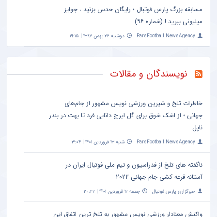
مسابقه بزرگ پارس فوتبال ؛ رایگان حدس بزنید ، جوایز
میلیونی ببرید ! (شماره ۹۶)
ParsFootball NewsAgency
دوشنبه ۲۲ بهمن ۱۳۹۷ | ۱۹:۱۵
نویسندگان و مقالات
خاطرات تلخ و شیرین ورزشی نویس مشهور از جام‌های
جهانی ؛ از اشک شوق برای گل ایرج دانایی فرد تا بهت در بندر
ناپل
ParsFootball NewsAgency
شنبه ۱۳ فروردین ۱۴۰۱ | ۳:۰۴
ناگفته های تلخ از فدراسیون و تیم ملی فوتبال ایران در
آستانه قرعه کشی جام جهانی ۲۰۲۲
خبرگزاری پارس فوتبال
جمعه ۱۲ فروردین ۱۴۰۱ | ۲۰:۲۲
واکنش معنادار ورزشی نویس مشهور به تلخ ترین اتفاق این