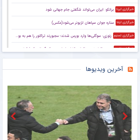
برانکو: ایران می‌تواند شگفتی جام جهانی شود
خبرگزاری ایرنا
ستاره جوان سپاهان لژیونر می‌شود(عکس)
خبرگزاری ایلنا
زنوزی: سوگلی‌ها وارد بورس شدند؛ مجبورند تراکتور را هم به بورس ببرند/ بدهی‌های ما کمتر از ۲ میلیارد تومان است
خبرگزاری تسنیم
صعود قابل توجه تکواندوکاران ایران در رنکینگ المپیکی/ کیانی و میرحسینی در جمع ۲۰ تکواندوکار برتر جهان
خبرگزاری فارس
زنوزی: کسی حق ندارد مرا بازخواست کند/ مثل تیم‌های دولتی‌ از جیب مردم هزینه نکردم
خبرگزاری فارس
آخرین ویدیوها
صعود تکواندوکاران ایران در رنکینگ المپیکی/ کیانی و میرحسینی در جمع برترین‌های جهان
خبرگزاری میزان
آخرین رتبه استقلال و پرسپولیس در جهان
خبرگزاری دانشجو
ببینید | کنایه حجت‌الاسلام برمایی به ماجرای راه ندادن بانوان به ورزشگاه امام رضا مشهد
خبرانلاین
حضور دژاگه در تمرینات نساجی؛ زوج اشکان – مسعود شجاعی این بار در مازندران؟
طرفداری
تازه‌ ترین رده‌ بندی تیم‌ های باشگاهی | سقوط پرسپولیس و صعود استقلال
طرفداری