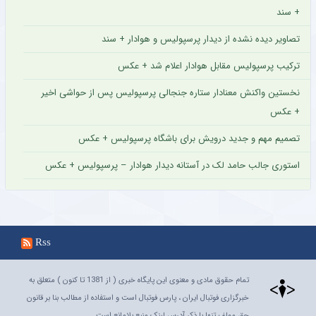
+ سند
تصاویر دیده نشده از دیدار پرسپولیس و هوادار + سند
ترکیب پرسپولیس مقابل هوادار اعلام شد + عکس
نخستین واکنش معنادار ستاره جنجالی پرسپولیس پس از حواشی اخیر
+ عکس
تصمیم مهم و جدید درویش برای باشگاه پرسپولیس + عکس
استوری جالب حامد لک در آستانه دیدار هوادار – پرسپولیس + عکس
Rss
تمام حقوق مادی و معنوی این پایگاه خبری ( از 1381 تا کنون ) متعلق به
خبرگزاری فوتبال ایران ، پارس فوتبال است و استفاده از مطالب بنا بر قانون
حق مولف تنها با ذکر آدرس لینک منبع بلامانع است.