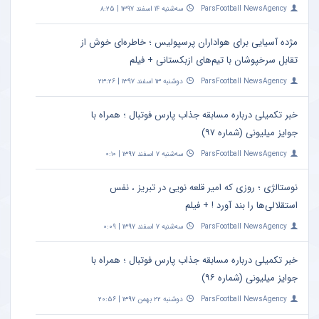
ParsFootball NewsAgency
سه‌شنبه ۱۴ اسفند ۱۳۹۷ | ۸:۲۵
مژده آسیایی برای هواداران پرسپولیس ؛ خاطره‌ای خوش از
تقابل سرخپوشان با تیم‌های ازبکستانی + فیلم
ParsFootball NewsAgency
دوشنبه ۱۳ اسفند ۱۳۹۷ | ۲۳:۲۶
خبر تکمیلی درباره مسابقه جذاب پارس فوتبال ؛ همراه با
جوایز میلیونی (شماره ۹۷)
ParsFootball NewsAgency
سه‌شنبه ۷ اسفند ۱۳۹۷ | ۰:۱۰
نوستالژی ؛ روزی که امیر قلعه نویی در تبریز ، نفس
استقلالی‌ها را بند آورد ! + فیلم
ParsFootball NewsAgency
سه‌شنبه ۷ اسفند ۱۳۹۷ | ۰:۰۹
خبر تکمیلی درباره مسابقه جذاب پارس فوتبال ؛ همراه با
جوایز میلیونی (شماره ۹۶)
ParsFootball NewsAgency
دوشنبه ۲۲ بهمن ۱۳۹۷ | ۲۰:۵۶