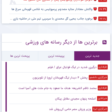
واکنش معنادار ستاره مصدوم پرسپولیس به شانس قهرمانی سرخ ها
۲۲:۴۹
برخورد جالب یحیی گل محمدی با سرمربی تیم ملی در حاشیه بازی پرسپولیس
۲۲:۲۰
برترین ها از دیگر رسانه های ورزشی
جدید ترین
پربیننده ترین
پربحث ترین ها
درگیری شدید در لیگ فوتبال عراق / فیلم
طرفداری
پخش ۴ دیدار لیگ قهرمانان اروپا از تلویزیون
خبرگزاری دانشجو
محمد ناظم الشریعه: هدف ما صعود به جام ملت های آسیا است
طرفداری
اسلحه پنهان مجیدی مقابل پیکان
خبرانلاین
وزیر ورزش مصر حامی کی‌روش شد
خبرگزاری ایرنا