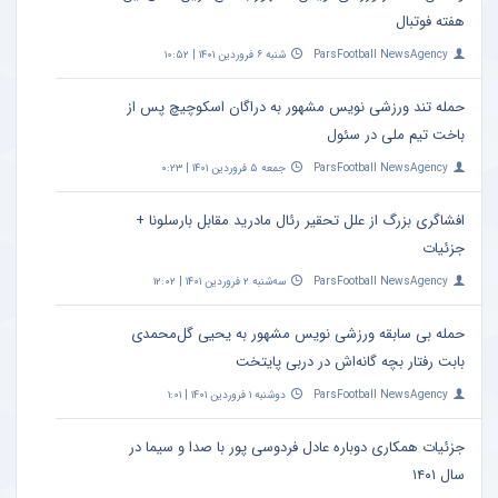
هفته فوتبال
ParsFootball NewsAgency
شنبه ۶ فروردین ۱۴۰۱ | ۱۰:۵۲
حمله تند ورزشی نویس مشهور به دراگان اسکوچیچ پس از
باخت تیم ملی در سئول
ParsFootball NewsAgency
جمعه ۵ فروردین ۱۴۰۱ | ۰:۲۳
افشاگری بزرگ از علل تحقیر رئال مادرید مقابل بارسلونا +
جزئیات
ParsFootball NewsAgency
سه‌شنبه ۲ فروردین ۱۴۰۱ | ۱۲:۰۲
حمله بی سابقه ورزشی نویس مشهور به یحیی گل‌محمدی
بابت رفتار بچه گانه‌اش در دربی پایتخت
ParsFootball NewsAgency
دوشنبه ۱ فروردین ۱۴۰۱ | ۱:۰۱
جزئیات همکاری دوباره عادل فردوسی‌ پور با صدا و سیما در
سال ۱۴۰۱